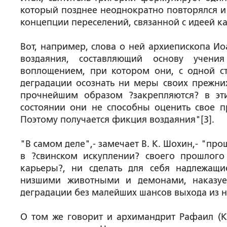
который позднее неоднократно повторялся и 
концепции переселений, связанной с идеей к
Вот, например, слова о ней архиепископа И
воздаяния, составляющий основу учени
воплощением, при котором они, с одной с
деградации осознать ни меры своих прежних 
прочнейшим образом ?закрепляются? в э
состоянии они не способны оценить свое п
Поэтому получается фикция воздаяния"[3].
"В самом деле",- замечает В. К. Шохин,- "пр
в ?свинском искуплении? своего прошлог
карьеры?, ни сделать для себя надлежащие
низшими животными и демонами, наказуе
деградации без малейших шансов выхода из н
О том же говорит и архимандрит Рафаил (Ка