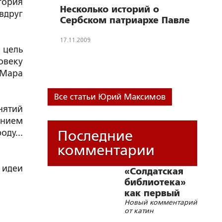
гория
Несколько историй о
вдруг
Сербском патриархе Павле
17.11.2009
 цель
овеку
 Мара
Все статьи Юрий Максимов
нятий
янием
ду...
Последние
комментарии
 идеи
«Солдатская
библиотека»
как первый
Новый комментарий
помощник
от катин
реабилитолога