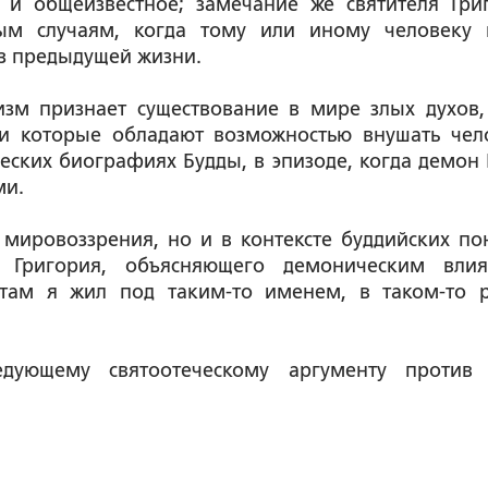
 и общеизвестное; замечание же святителя Гри
ым случаям, когда тому или иному человеку 
из предыдущей жизни.
дизм признает существование в мире злых духов,
, и которые обладают возможностью внушать чел
ческих биографиях Будды, в эпизоде, когда демон
ми.
о мировоззрения, но и в контексте буддийских по
 Григория, объясняющего демоническим вли
там я жил под таким-то именем, в таком-то ро
дующему святоотеческому аргументу против