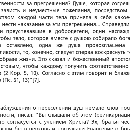
твенности за прегрешения? Душе, которая согреш
 зависть и неуместные пожелания, посредством 
ством каждой части тела приняла в себя какое
нести наказание за эти прегрешения... Справедли
ми преуспевавшие в добродетели, одни наслажд
обы тело, которое вместе с душою собирало бога
о оставлено, одна же душа провозглашена
ивости, то, конечно, следует сперва воскреснуть т
образе жизни. Это сказал и божественный апостол
стовым, чтобы каждому получить соответственно 
е (2 Кор. 5, 10). Согласно с этим говорит и блаж
Пс. 61, 13)"[7].
аблуждения о переселении душ немало слов пос
тности, писал: "Вы слышали об этом (реинкарнаци
о согласуется с учением Христа? Эх, братья чес
ошли бы в церковь и послушали Евангелие о бог