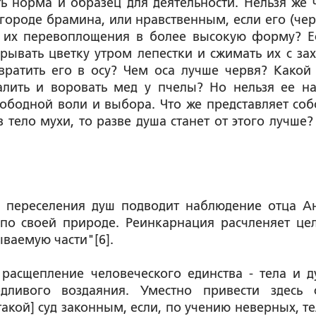
сть норма и образец для деятельности. Нельзя же 
огороде брамина, или нравственным, если его (чер
л их перевоплощения в более высокую форму? Е
рывать цветку утром лепестки и сжимать их с за
ратить его в осу? Чем оса лучше червя? Какой
лить и воровать мед у пчелы? Но нельзя ее на
свободной воли и выбора. Что же представляет соб
 тело мухи, то разве душа станет от этого лучше?
и переселения душ подводит наблюдение отца А
по своей природе. Реинкарнация расчленяет це
ваемую части"[6].
расщепление человеческого единства - тела и д
дливого воздаяния. Уместно привести здесь 
акой] суд законным, если, по учению неверных, те