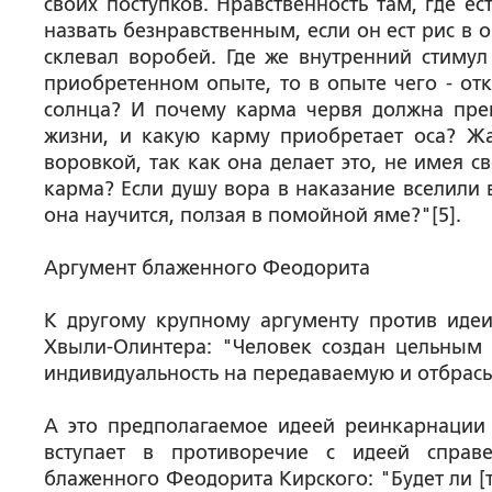
своих поступков. Нравственность там, где е
назвать безнравственным, если он ест рис в 
склевал воробей. Где же внутренний стиму
приобретенном опыте, то в опыте чего - отк
солнца? И почему карма червя должна прев
жизни, и какую карму приобретает оса? Жа
воровкой, так как она делает это, не имея 
карма? Если душу вора в наказание вселили в
она научится, ползая в помойной яме?"[5].
Аргумент блаженного Феодорита
К другому крупному аргументу против иде
Хвыли-Олинтера: "Человек создан цельным 
индивидуальность на передаваемую и отбрасы
А это предполагаемое идеей реинкарнации 
вступает в противоречие с идеей справе
блаженного Феодорита Кирского: "Будет ли [т