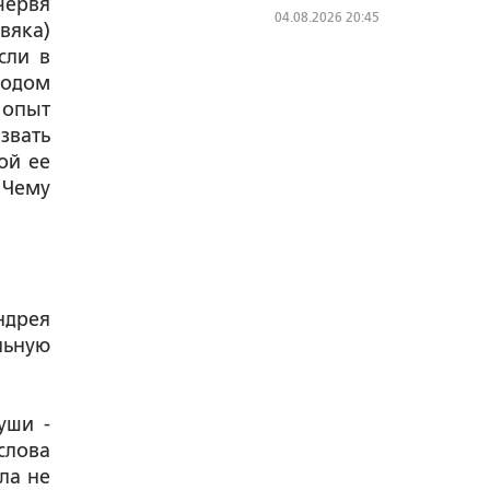
червя
04.08.2026 20:45
вяка)
сли в
ходом
 опыт
звать
ой ее
 Чему
ндрея
льную
уши -
слова
ла не