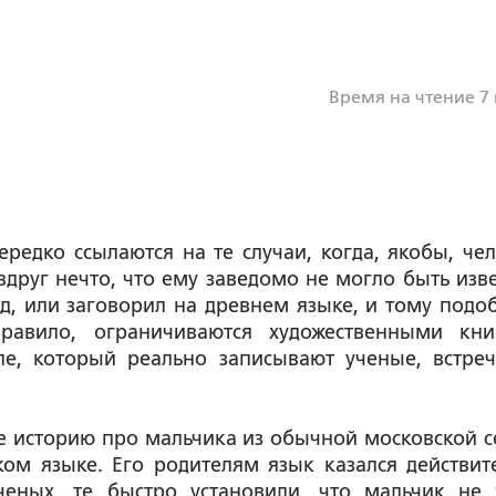
Время на чтение 7
дко ссылаются на те случаи, когда, якобы, чел
руг нечто, что ему заведомо не могло быть изве
д, или заговорил на древнем языке, и тому подоб
равило, ограничиваются художественными кни
е, который реально записывают ученые, встреч
е историю про мальчика из обычной московской с
ом языке. Его родителям язык казался действит
ченых, те быстро установили, что мальчик не 