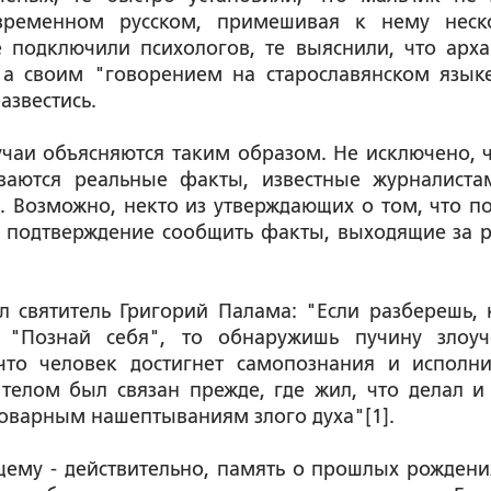
овременном русском, примешивая к нему неск
е подключили психологов, те выяснили, что арх
 а своим "говорением на старославянском язык
азвестись.
чаи объясняются таким образом. Не исключено, ч
аются реальные факты, известные журналиста
 Возможно, некто из утверждающих о том, что п
в подтверждение сообщить факты, выходящие за 
л святитель Григорий Палама: "Если разберешь, 
"Познай себя", то обнаружишь пучину злоуч
что человек достигнет самопознания и исполни
 телом был связан прежде, где жил, что делал и
 коварным нашептываниям злого духа"[1].
щему - действительно, память о прошлых рождени