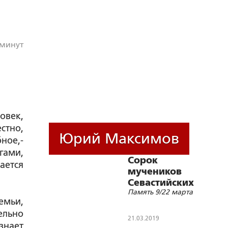
 минут
овек,
стно,
Юрий Максимов
ное,-
гами,
Сорок
ается
мучеников
Севастийских
Память 9/22 марта
емьи,
ельно
21.03.2019
знает