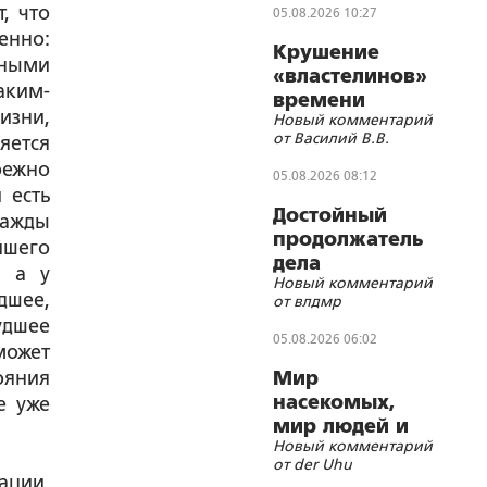
, что
05.08.2026 10:27
менно:
Крушение
тными
«властелинов»
аким-
времени
изни,
Новый комментарий
от Василий В.В.
яется
бежно
05.08.2026 08:12
 есть
Достойный
нажды
продолжатель
йшего
дела
, а у
Новый комментарий
Губельмана-
дшее,
от влдмр
Ярославского
удшее
05.08.2026 06:02
может
ояния
Мир
насекомых,
е уже
мир людей и
Новый комментарий
блуд
от der Uhu
ации,