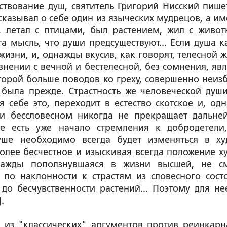
твование душ, святитель Григорий Нисский пишет
, сказывал о себе один из языческих мудрецов, а и
, летал с птицами, был растением, жил с живо
та мысль, что души предсуществуют... Если душа к
изни, и, однажды вкусив, как говорят, телесной ж
внении с вечной и бестелесной, без сомнения, явл
которой больше поводов ко греху, совершенно неиз
 была прежде. Страстность же человеческой души
 себе это, переходит в естество скотское и, од
ии бессловесном никогда не прекращает дальне
ле есть уже начало стремления к добродетели
уше необходимо всегда будет изменяться в ху
олее бесчестное и изыскивая всегда положение х
днажды поползнувшаяся в жизни высшей, не с
 по наклонности к страстям из словесного сост
 до бесчувственности растений... Поэтому для не
.
 из "классических" аргументов против реинкарн