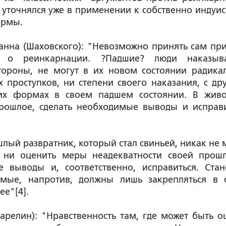
уточнялся уже в применении к собственно индуис
армы.
оанна (Шаховского): "Невозможно принять сам пр
я о реинкарнации. ?Падшие? люди наказыв
тороны, не могут в их новом состоянии радика
проступков, ни степени своего наказания, с дру
тих формах в своем падшем состоянии. В жив
рошлое, сделать необходимые выводы и исправи
ошлый развратник, который стал свиньей, никак не 
о ни оценить меры неадекватности своей прош
 выводы и, соответственно, исправиться. Стан
мые, напротив, должны лишь закрепляться в 
ее"[4].
релин): "Нравственность там, где может быть о