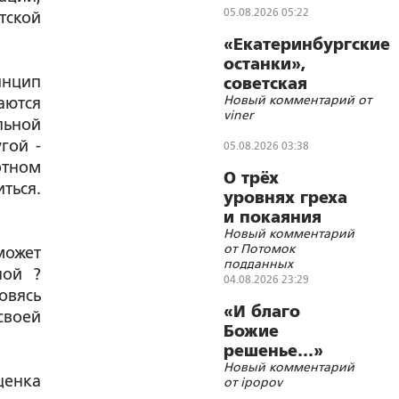
05.08.2026 05:22
тской
«Екатеринбургские
останки»,
инцип
советская
Новый комментарий от
аются
символика и
viner
цифровизации
льной
гой -
05.08.2026 03:38
отном
О трёх
ться.
уровнях греха
и покаяния
Новый комментарий
от Потомок
может
подданных
лой ?
Императора
04.08.2026 23:29
овясь
Николая II
«И благо
своей
Божие
решенье…»
Новый комментарий
ценка
от ipopov