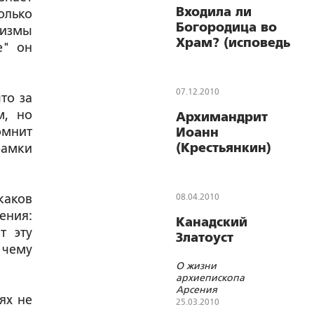
Входила ли
олько
Богородица во
аизмы
Храм? (исповедь
е" он
сомневавшегося)
07.12.2010
то за
м, но
Архимандрит
омнит
Иоанн
(Крестьянкин)
рамки
как лекарь от
современных
соблазнов
каков
08.04.2010
ения:
Канадский
т эту
Златоуст
 чему
О жизни
архиепископа
Арсения
ях не
Виннипегского
25.03.2010