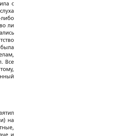
ила с
слуха
-либо
во ли
ались
тство
 была
елам,
. Все
тому,
енный
вятил
и) на
тные,
аче и