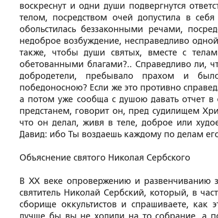
воскреснут и одни души подвергнутся ответс
телом, посредством очей допустила в себя
обольстилась беззаконными речами, посред
недоброе возбуждение, несправедливо одной 
также, чтобы души святых, вместе с тела
обетованными благами?.. Справедливо ли, чт
добродетели, пребывало прахом и был
победоносною? Если же это противно справедл
а потом уже сообща с душою давать отчет в 
предстанем, говорит он, пред судилищем Хри
что он делал, живя в теле, доброе или худо
Давид: ибо Ты воздаешь каждому по делам его (
Объяснение святого Николая Сербского
В ХХ веке опровержению и развенчиванию з
святитель Николай Сербский, который, в час
сборище оккультистов и спрашиваете, как эт
лучше бы вы не ходили на то собрание, а п