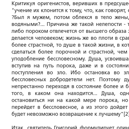
Критикуя оригенистов, веривших в предсущес
"учение их клонится к тому, что, как говорят
?Был я мужем, потом облекся в тело жены
водяными?... Причина же такой нелепости - 
либо пороком отвлечется от высшего образа ж
делается человеком; жизнь же во плоти в сра
более страстной, то душе в такой жизни, в 
сделаться более порочной и страстной, чем
уподобление бессловесному. Душа, усвоившая
вступив на путь порока, даже и в состоян
поступления во зло. Ибо остановка во з
бессловесных добродетели нет. Поэтому д
непрестанно переходя в состояние более и б
того, в каком она находится... Душа, о
остановиться ни на какой мере порока, но
перейдет в бессловесное, а из этого дойдет
будет невозможно возвращение к лучшему"[2]
Итак, святитель Григорий формулирует один