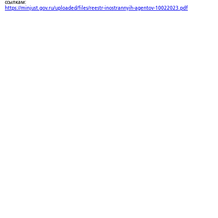
ссылкам:
https://minjust.gov.ru/uploaded/files/reestr-inostrannyih-agentov-10022023.pdf