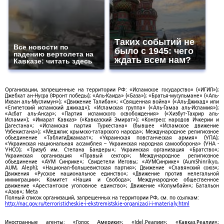
Таких событий не
Все новости по
было с 1945: чего
падению вертолета на
ждать всем нам?
Кавказе: читать здесь
Организации, запрещенные на территории РФ: «Исламское государство» («ИГИЛ»);
Джебхат ан-Нусра (Фронт победы); «Аль-Каида» («База»); «Братья-мусульмане» («Аль-
Ихван аль-Муслимун»); «Движение Талибан»; «Священная война» («Аль-Джихад» или
«Египетский исламский джихад»); «Исламская группа» («Аль-Гамаа аль-Исламия»);
«Асбат аль-Ансар»; «Партия исламского освобождения» («Хизбут-Тахрир аль-
Ислами»); «Имарат Кавказ» («Кавказский Эмират»); «Конгресс народов Ичкерии и
Дагестана»; «Исламская партия Туркестана» (бывшее «Исламское движение
Узбекистана»); «Меджлис крымско-татарского народа»; Международное религиозное
объединение «ТаблигиДжамаат»; «Украинская повстанческая армия» (УПА);
«Украинская национальная ассамблея – Украинская народная самооборона» (УНА -
УНСО); «Тризуб им. Степана Бандеры»; Украинская организация «Братство»;
Украинская организация «Правый сектор»; Международное религиозное
объединение «АУМ Синрике»; Свидетели Иеговы; «АУМСинрике» (AumShinrikyo,
AUM, Aleph); «Национал-большевистская партия»; Движение «Славянский союз»;
Движения «Русское национальное единство»; «Движение против нелегальной
иммиграции»; Комитет «Нация и Свобода»; Международное общественное
движение «Арестантское уголовное единство»; Движение «Колумбайн»; Батальон
«Азов»; Meta
Полный список организаций, запрещенных на территории РФ, см. по ссылкам:
http://nac.gov.ru/terroristicheskie-i-ekstremistskie-organizacii-i-materialy.html
Иностранные агенты: «Голос Америки»; «Idel.Реалии»; «Кавказ.Реалии»;