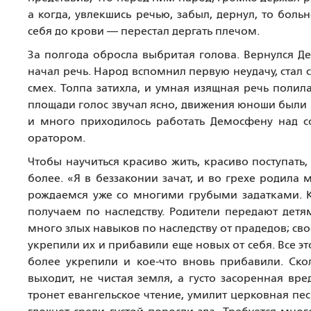
а когда, увлекшись речью, забыл, дернул, то больн
себя до крови — перестал дергать плечом.
За полгода обросла выбритая голова. Вернулся Д
начал речь. Народ вспомнил первую неудачу, стал
смех. Толпа затихла, и умная изящная речь полил
площади голос звучал ясно, движения юноши были п
и много приходилось работать Демосфену над со
оратором.
Чтобы научиться красиво жить, красиво поступать
более. «Я в беззаконии зачат, и во грехе родила
рождаемся уже со многими грубыми задатками. 
получаем по наследству. Родители передают детя
много злых навыков по наследству от прадедов; св
укрепили их и прибавили еще новых от себя. Все э
более укрепили и кое-что вновь прибавили. Ско
выходит, не чистая земля, а густо засоренная вр
тронет евангельское чтение, умилит церковная пес