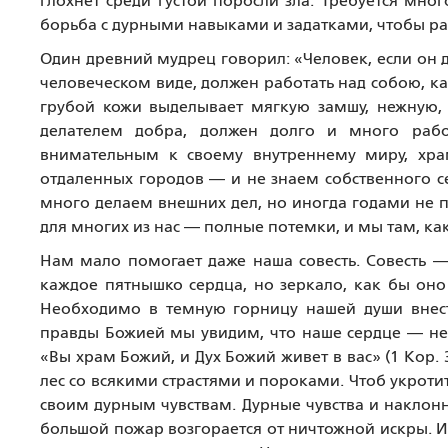
глохнет среди густой поросли зла. Требуется мно
борьба с дурными навыками и задатками, чтобы ра
Один древний мудрец говорил: «Человек, если он 
человеческом виде, должен работать над собою, к
грубой кожи выделывает мягкую замшу, нежную, т
делателем добра, должен долго и много рабо
внимательным к своему внутреннему миру, хр
отдаленных городов — и не знаем собственного с
много делаем внешних дел, но иногда годами не п
для многих из нас — полные потемки, и мы там, как
Нам мало помогает даже наша совесть. Совесть —
каждое пятнышко сердца, но зеркало, как бы оно
Необходимо в темную горницу нашей души внести
правды Божией мы увидим, что наше сердце — не 
«Вы храм Божий, и Дух Божий живет в вас» (1 Kop. 
лес со всякими страстями и пороками. Чтоб укротит
своим дурным чувствам. Дурные чувства и наклонно
большой пожар возгорается от ничтожной искры. 