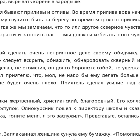
ара, вырывать корень в зародыше.
я бывают приливы и отливы. Во время прилива вода на
ому случится быть на берегу во время морского прилива
огда же мы замечаем, что то или другое скверное чувст
ырасти и затопить нас — мы должны избегать этого чув
ай сделать очень неприятное дело своему обидчику.
о следует вскрыть, обнажить, обнародовать скверный 
елал, не отомстил; он долго боролся с собой, но удержа
ал приятелю, что, мол, не надо бы ему делать больше
че будет очень плохо. Приятель сделал усилие над 
ки жертвенный, христианский, благородный. Его колл
оступок. Однокурсник пошел к директору школы и сказ
а, гоните меня, я это заслужил». Представьте, остались
л. Заплаканная женщина сунула ему бумажку: «Помолись