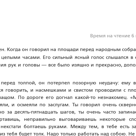
Время на чтение 6
н. Когда он говорил на площади перед народным собр
 целыми часами. Его сильный ясный голос слышался в
ения рук и головы — все было изящно и прекрасно, доп
перед толпой, он потерпел позорную неудачу: ему в
ся говорить, и насмешками и свистом проводили с пл
лащом. По дороге его догнал какой-то незнакомец. 
ли, и осмеяли по заслугам. Ты говорил очень скверн
о за десять-пятнадцать шагов, ты очень часто запина
артавишь, неправильно выговариваешь некоторые сло
екстати болтаешь руками. Между тем, в тебе есть з
из тебя будет толк. Надо только работать над собою. Не 