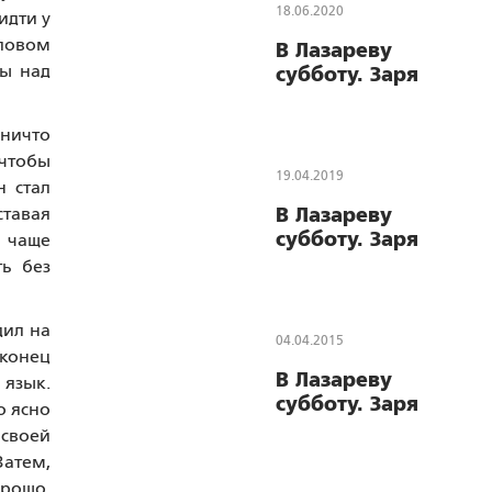
18.06.2020
идти у
словом
В Лазареву
ты над
субботу. Заря
 ничто
 чтобы
19.04.2019
н стал
ставая
В Лазареву
субботу. Заря
м чаще
ь без
дил на
04.04.2015
аконец
В Лазареву
 язык.
субботу. Заря
о ясно
 своей
Затем,
орошо,