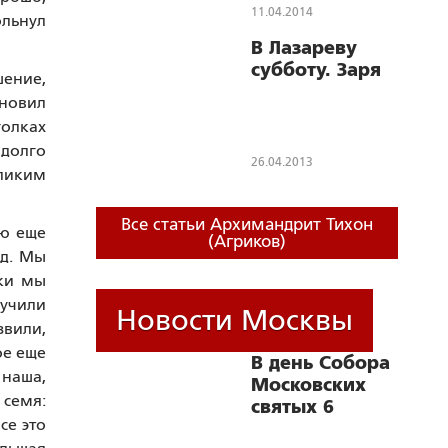
11.04.2014
ольнул
В Лазареву
субботу. Заря
шение,
ановил
голках
 долго
26.04.2013
еликим
Все статьи Архимандрит Тихон
ою еще
(Агриков)
ид. Мы
ыки мы
лучили
Новости Москвы
звили,
ое еще
В день Собора
 наша,
Московских
 семя:
святых 6
се это
сентября