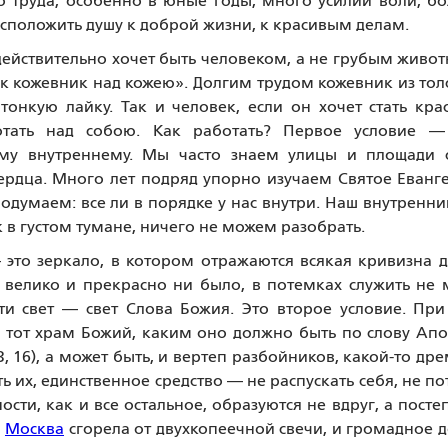
го труда, особенно в юные годы, много усилий воли, б
сположить душу к доброй жизни, к красивым делам.
действительно хочет быть человеком, а не грубым живо
ак кожевник над кожею». Долгим трудом кожевник из тол
онкую лайку. Так и человек, если он хочет стать кр
тать над собою. Как работать? Первое условие —
аму внутреннему. Мы часто знаем улицы и площади 
ердца. Много лет подряд упорно изучаем Святое Еванг
одумаем: все ли в порядке у нас внутри. Наш внутренн
 в густом тумане, ничего не можем разобрать.
 это зеркало, в котором отражаются всякая кривизна 
 велико и прекрасно ни было, в потемках служить не 
 свет — свет Слова Божия. Это второе условие. При
тот храм Божий, каким оно должно быть по слову Апо
3, 16), а может быть, и вертеп разбойников, какой-то др
ь их, единственное средство — не распускать себя, не по
сти, как и все остальное, образуются не вдруг, а посте
И
Москва
сгорела от двухкопеечной свечи, и громадное 