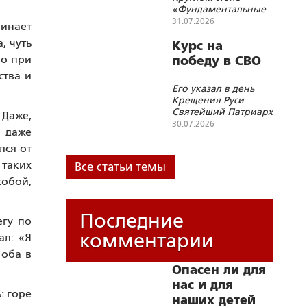
территорий
«Фундаментальные
основы Союзного
31.07.2026
чинает
государства и
, чуть
современные
Курс на
геополитические
во при
победу в СВО
вызовы»
ства и
Его указал в день
Крещения Руси
Святейший Патриарх
 Даже,
Кирилл
30.07.2026
и даже
лся от
 таких
Все статьи темы
собой,
Последние
егу по
комментарии
ал: «Я
 оба в
Опасен ли для
нас и для
: горе
наших детей