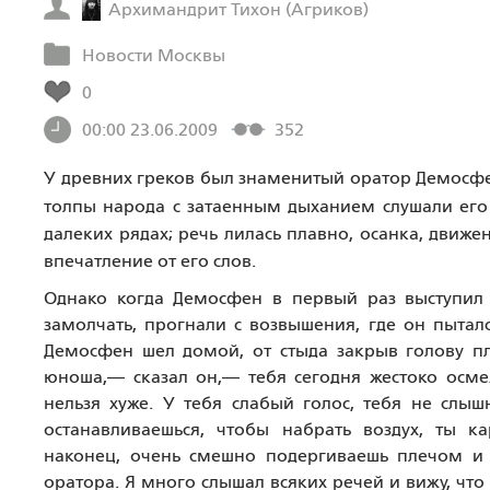
Архимандрит Тихон (Агриков)
Новости Москвы
0
00:00 23.06.2009
352
У древних греков был знаменитый оратор Демосфе
толпы народа с затаенным дыханием слушали его
далеких рядах; речь лилась плавно, осанка, движ
впечатление от его слов.
Однако когда Демосфен в первый раз выступил 
замолчать, прогнали с возвышения, где он пытал
Демосфен шел домой, от стыда закрыв голову п
юноша,— сказал он,— тебя сегодня жестоко осмея
нельзя хуже. У тебя слабый голос, тебя не слышн
останавливаешься, чтобы набрать воздух, ты к
наконец, очень смешно подергиваешь плечом и н
оратора. Я много слышал всяких речей и вижу, что 