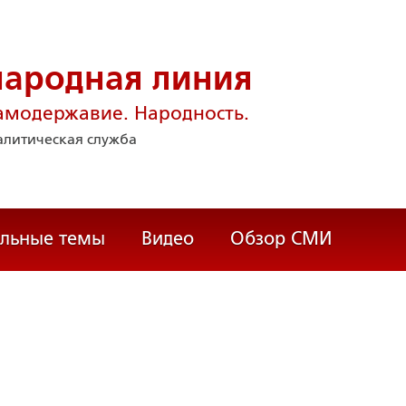
народная линия
амодержавие. Народность.
литическая служба
альные темы
Видео
Обзор СМИ