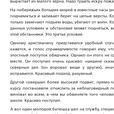
вырастает из малого зерна. Надо тушить искру пож
На побережьях больших морей в известные часы дн
подниматься и заливает берег на целые версты. К
только замечают подъем воды, убегают от волн. К
данных условиях и обстановке может подняться, в
этой обстановки. Это третье условие.
Одному христианину представился удобный случ
кажется, и голос справедливости говорил ему, чт
злостный поступок обидчика. Однако он этого не сд
мести. Он поступил очень красиво: наедине сказ
скверных дел (он воровал вещи у других), ина
исправился. Красивый подход, разумный.
Другой совершил более высокий подвиг, прямо-та
курсу постановили отчислить за неблаговидный п
виноват во всем, в чем вы обвиняете того человек
школе. Красиво поступил.
А вот один молодой батюшка шел на службу, спеши