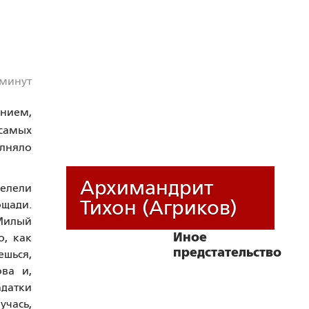
 минут
анием,
 самых
олняло
Архимандрит
елели
Тихон (Агриков)
ощади.
«Милый
Иное
о, как
предстательство
ешься,
ва и,
адатки
учась,