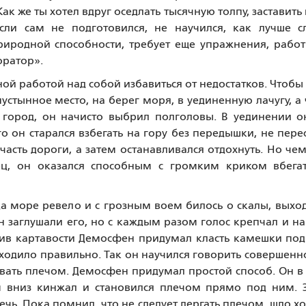
Как же ты хотел вдруг оседлать тысячную толпу, заставить 
если сам не подготовился, не научился, как лучше 
природной способности, требует еще упражнения, рабо
оратор».
ой работой над собой избавиться от недостатков. Чтобы
пустынное место, на берег моря, в уединенную лачугу, а
 город, он начисто выбрил полголовы. В уединении о
го он старался взбегать на гору без передышки, не пере
часть дороги, а затем останавливался отдохнуть. Но че
ец, он оказался способным с громким криком вбегат
да море ревело и с грозным воем билось о скалы, выхо
лн заглушали его, но с каждым разом голос крепчал и н
ив картавости Демосфен придумал класть камешки под
ыходило правильно. Так он научился говорить совершенн
ивать плечом. Демосфен придумал простой способ. Он в
м вниз кинжал и становился плечом прямо под ним. 
ечь. Пока помнил, что не следует дергать плечом, шло х