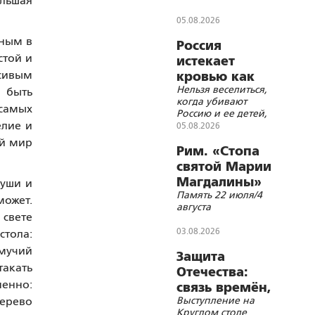
ольшая
состоится
Общемосковский
05.08.2026
крестный ход
тным в
Россия
стой и
истекает
асивым
кровью как
Нельзя веселиться,
 быть
жертвенное
когда убивают
животное?
самых
Россию и ее детей,
елие и
нельзя хохотать,
05.08.2026
когда распинают
ий мир
Христа
Рим. «Стопа
святой Марии
Магдалины»
души и
Память 22 июля/4
может.
августа
 свете
03.08.2026
стола:
емучий
Защита
такать
Отечества:
пенно:
связь времён,
дерево
Выступление на
событий и
Круглом столе