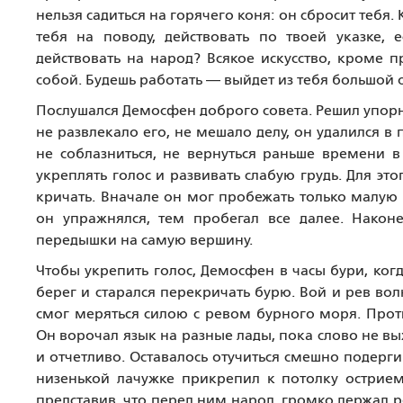
нельзя садиться на горячего коня: он сбросит тебя. 
тебя на поводу, действовать по твоей указке, 
действовать на народ? Всякое искусство, кроме 
собой. Будешь работать — выйдет из тебя большой 
Послушался Демосфен доброго совета. Решил упорн
не развлекало его, не мешало делу, он удалился в 
не соблазниться, не вернуться раньше времени в
укреплять голос и развивать слабую грудь. Для это
кричать. Вначале он мог пробежать только малую 
он упражнялся, тем пробегал все далее. Након
передышки на самую вершину.
Чтобы укрепить голос, Демосфен в часы бури, ког
берег и старался перекричать бурю. Вой и рев во
смог меряться силою с ревом бурного моря. Прот
Он ворочал язык на разные лады, пока слово не в
и отчетливо. Оставалось отучиться смешно подерг
низенькой лачужке прикрепил к потолку острие
представив, что перед ним народ, громко держал р