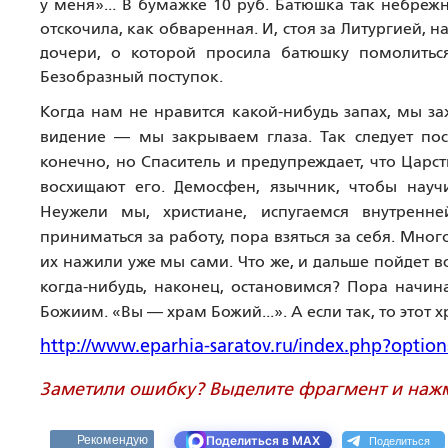
у меня»... В бумажке 10 руб. Батюшка так небреж
отскочила, как обваренная. И, стоя за Литургией,
дочери, о которой просила батюшку помолиться
Безобразный поступок.
Когда нам не нравится какой-нибудь запах, мы з
видение — мы закрываем глаза. Так следует пост
конечно, но Спаситель и предупреждает, что Царс
восхищают его. Демосфен, язычник, чтобы науч
Неужели мы, христиане, испугаемся внутренн
приниматься за работу, пора взяться за себя. Мно
их нажили уже мы сами. Что же, и дальше пойдет вс
когда-нибудь, наконец, остановимся? Пора начин
Божиим. «Вы — храм Божий...». А если так, то этот 
http://www.eparhia-saratov.ru/index.php?opt
Заметили ошибку? Выделите фрагмент и нажми
Поделиться
Рекомендую
Поделиться в MAX