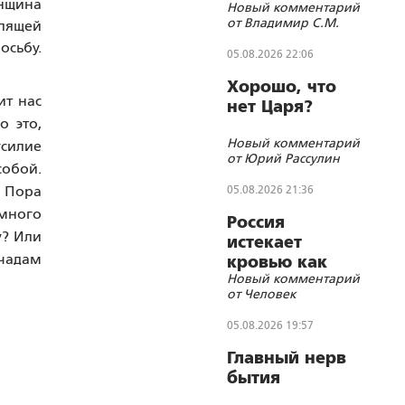
енщина
Новый комментарий
«бегущий
от Владимир С.М.
олящей
гуру»?
осьбу.
05.08.2026 22:06
Хорошо, что
ит нас
нет Царя?
о это,
Новый комментарий
усилие
от Юрий Рассулин
собой.
 Пора
05.08.2026 21:36
 много
Россия
у? Или
истекает
 чадам
кровью как
Новый комментарий
жертвенное
от Человек
животное?
05.08.2026 19:57
Главный нерв
бытия