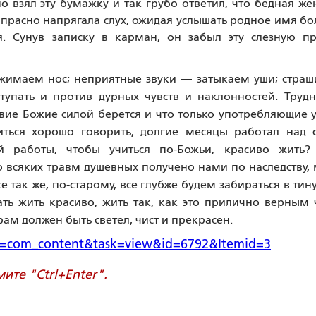
но взял эту бумажку и так грубо ответил, что бедная ж
 напрасно напрягала слух, ожидая услышать родное имя б
. Сунув записку в карман, он забыл эту слезную пр
ажимаем нос; неприятные звуки — затыкаем уши; страш
упать и против дурных чувств и наклонностей. Трудн
твие Божие силой берется и что только употребляющие 
иться хорошо говорить, долгие месяцы работал над 
ей работы, чтобы учиться по-Божьи, красиво жить?
го всяких травм душевных получено нами по наследству,
е так же, по-старому, все глубже будем забираться в тин
ать жить красиво, жить так, как это прилично верным
храм должен быть светел, чист и прекрасен.
ion=com_content&task=view&id=6792&Itemid=3
те "Ctrl+Enter".