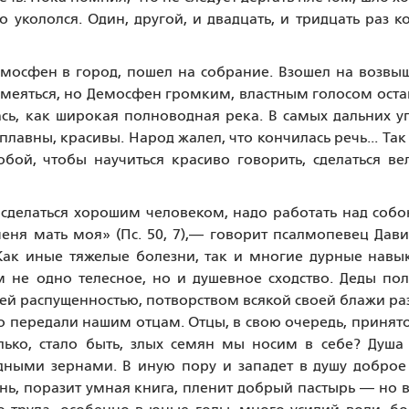
о укололся. Один, другой, и двадцать, и тридцать раз к
емосфен в город, пошел на собрание. Взошел на возвы
 смеяться, но Демосфен громким, властным голосом ост
ась, как широкая полноводная река. В самых дальних у
лавны, красивы. Народ жалел, что кончилась речь... Так
бой, чтобы научиться красиво говорить, сделаться в
, сделаться хорошим человеком, надо работать над соб
 меня мать моя» (Пс. 50, 7),— говорит псалмопевец Дав
Как иные тяжелые болезни, так и многие дурные нав
м не одно телесное, но и душевное сходство. Деды по
оей распущенностью, потворством всякой своей блажи ра
то передали нашим отцам. Отцы, в свою очередь, принят
лько, стало быть, злых семян мы носим в себе? Душа
едными зернами. В иную пору и западет в душу доброе
нь, поразит умная книга, пленит добрый пастырь — но в