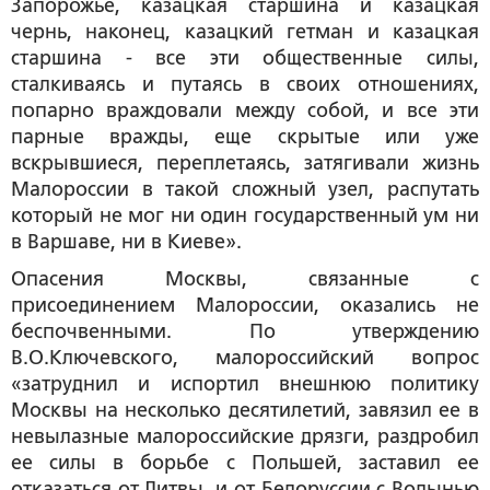
Запорожье, казацкая старшина и казацкая
чернь, наконец, казацкий гетман и казацкая
старшина - все эти общественные силы,
сталкиваясь и путаясь в своих отношениях,
попарно враждовали между собой, и все эти
парные вражды, еще скрытые или уже
вскрывшиеся, переплетаясь, затягивали жизнь
Малороссии в такой сложный узел, распутать
который не мог ни один государственный ум ни
в Варшаве, ни в Киеве».
Опасения Москвы, связанные с
присоединением Малороссии, оказались не
беспочвенными. По утверждению
В.О.Ключевского, малороссийский вопрос
«затруднил и испортил внешнюю политику
Москвы на несколько десятилетий, завязил ее в
невылазные малороссийские дрязги, раздробил
ее силы в борьбе с Польшей, заставил ее
отказаться от Литвы, и от Белоруссии с Волынью