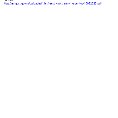
ссылкам:
https://minjust.gov.ru/uploaded/files/reestr-inostrannyih-agentov-10022023.pdf