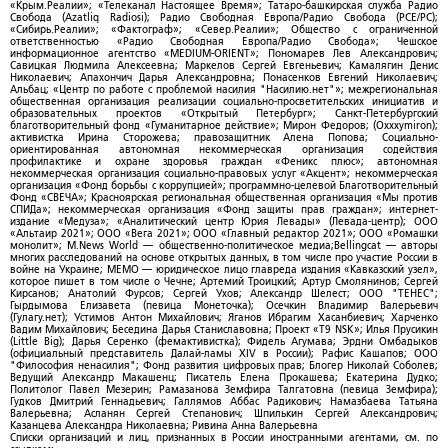
«Крым.Реалии»; «Телеканал Настоящее Время»; Татаро-башкирская служба Радио
Свобода (Azatliq Radiosi); Радио Свободная Европа/Радио Свобода (PCE/PC);
«Сибирь.Реалии»; «Фактограф»; «Север.Реалии»; Общество с ограниченной
ответственностью «Радио Свободная Европа/Радио Свобода»; Чешское
информационное агентство «MEDIUM-ORIENT»; Пономарев Лев Александрович;
Савицкая Людмила Алексеевна; Маркелов Сергей Евгеньевич; Камалягин Денис
Николаевич; Апахончич Дарья Александровна; Понасенков Евгений Николаевич;
Альбац; «Центр по работе с проблемой насилия "Насилию.нет"»; межрегиональная
общественная организация реализации социально-просветительских инициатив и
образовательных проектов «Открытый Петербург»; Санкт-Петербургский
благотворительный фонд «Гуманитарное действие»; Мирон Федоров; (Oxxxymiron);
активистка Ирина Сторожева; правозащитник Алена Попова; Социально-
ориентированная автономная некоммерческая организация содействия
профилактике и охране здоровья граждан «Феникс плюс»; автономная
некоммерческая организация социально-правовых услуг «Акцент»; некоммерческая
организация «Фонд борьбы с коррупцией»; программно-целевой Благотворительный
Фонд «СВЕЧА»; Красноярская региональная общественная организация «Мы против
СПИДа»; некоммерческая организация «Фонд защиты прав граждан»; интернет-
издание «Медуза»; «Аналитический центр Юрия Левады» (Левада-центр); ООО
«Альтаир 2021»; ООО «Вега 2021»; ООО «Главный редактор 2021»; ООО «Ромашки
монолит»; M.News World — общественно-политическое медиа;Bellingcat — авторы
многих расследований на основе открытых данных, в том числе про участие России в
войне на Украине; МЕМО — юридическое лицо главреда издания «Кавказский узел»,
которое пишет в том числе о Чечне; Артемий Троицкий; Артур Смолянинов; Сергей
Кирсанов; Анатолий Фурсов; Сергей Ухов; Александр Шелест; ООО "ТЕНЕС";
Гырдымова Елизавета (певица Монеточка); Осечкин Владимир Валерьевич
(Гулагу.нет); Устимов Антон Михайлович; Яганов Ибрагим Хасанбиевич; Харченко
Вадим Михайлович; Беседина Дарья Станиславовна; Проект «T9 NSK»; Илья Прусикин
(Little Big); Дарья Серенко (фемактивистка); Фидель Агумава; Эрдни Омбадыков
(официальный представитель Далай-ламы XIV в России); Рафис Кашапов; ООО
"Философия ненасилия"; Фонд развития цифровых прав; Блогер Николай Соболев;
Ведущий Александр Макашенц; Писатель Елена Прокашева; Екатерина Дудко;
Политолог Павел Мезерин; Рамазанова Земфира Талгатовна (певица Земфира);
Гудков Дмитрий Геннадьевич; Галлямов Аббас Радикович; Намазбаева Татьяна
Валерьевна; Асланян Сергей Степанович; Шпилькин Сергей Александрович;
Казанцева Александра Николаевна; Ривина Анна Валерьевна
Списки организаций и лиц, признанных в России иностранными агентами, см. по