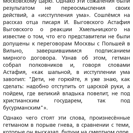
московскому царю. Однако эти сожаления были
результатом не переосмысления своих
действий, а «исступления ума». Сошлёмся на
рассказ отца писаря И. Выговского Астафия
Выговского о реакции Хмельницкого на
известие о том, что его представители не были
допущены к переговорам Москвы с Польшей в
Вильно, завершившимися подписанием
мирного договора. Узнав об этом, гетман
собрал полковников и, говоря словами
Астафия, «как шальной, в исступлении ума
завопил: "Дети, не горюйте, я уже знаю, как
сделать: надобно отступить от царской руки, а
пойдем, где великий владыка повелит, не под
христианским государем, так под
бусурманским"».
Однако чего стоят эти слова, произнесённые
гетманом в порыве гнева, в сравнении с теми,
которые он высказал, будучи на смертном одре,