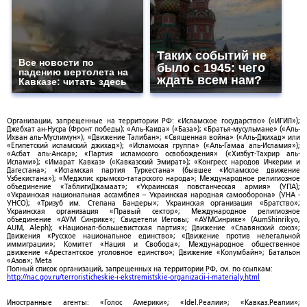
Таких событий не
Все новости по
было с 1945: чего
падению вертолета на
ждать всем нам?
Кавказе: читать здесь
Организации, запрещенные на территории РФ: «Исламское государство» («ИГИЛ»);
Джебхат ан-Нусра (Фронт победы); «Аль-Каида» («База»); «Братья-мусульмане» («Аль-
Ихван аль-Муслимун»); «Движение Талибан»; «Священная война» («Аль-Джихад» или
«Египетский исламский джихад»); «Исламская группа» («Аль-Гамаа аль-Исламия»);
«Асбат аль-Ансар»; «Партия исламского освобождения» («Хизбут-Тахрир аль-
Ислами»); «Имарат Кавказ» («Кавказский Эмират»); «Конгресс народов Ичкерии и
Дагестана»; «Исламская партия Туркестана» (бывшее «Исламское движение
Узбекистана»); «Меджлис крымско-татарского народа»; Международное религиозное
объединение «ТаблигиДжамаат»; «Украинская повстанческая армия» (УПА);
«Украинская национальная ассамблея – Украинская народная самооборона» (УНА -
УНСО); «Тризуб им. Степана Бандеры»; Украинская организация «Братство»;
Украинская организация «Правый сектор»; Международное религиозное
объединение «АУМ Синрике»; Свидетели Иеговы; «АУМСинрике» (AumShinrikyo,
AUM, Aleph); «Национал-большевистская партия»; Движение «Славянский союз»;
Движения «Русское национальное единство»; «Движение против нелегальной
иммиграции»; Комитет «Нация и Свобода»; Международное общественное
движение «Арестантское уголовное единство»; Движение «Колумбайн»; Батальон
«Азов»; Meta
Полный список организаций, запрещенных на территории РФ, см. по ссылкам:
http://nac.gov.ru/terroristicheskie-i-ekstremistskie-organizacii-i-materialy.html
Иностранные агенты: «Голос Америки»; «Idel.Реалии»; «Кавказ.Реалии»;