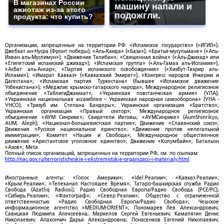
В магазинах России
машину напали и
ажиотаж из-за этого
подожгли.
продукта: что купить?
Организации, запрещенные на территории РФ: «Исламское государство» («ИГИЛ»);
Джебхат ан-Нусра (Фронт победы); «Аль-Каида» («База»); «Братья-мусульмане» («Аль-
Ихван аль-Муслимун»); «Движение Талибан»; «Священная война» («Аль-Джихад» или
«Египетский исламский джихад»); «Исламская группа» («Аль-Гамаа аль-Исламия»);
«Асбат аль-Ансар»; «Партия исламского освобождения» («Хизбут-Тахрир аль-
Ислами»); «Имарат Кавказ» («Кавказский Эмират»); «Конгресс народов Ичкерии и
Дагестана»; «Исламская партия Туркестана» (бывшее «Исламское движение
Узбекистана»); «Меджлис крымско-татарского народа»; Международное религиозное
объединение «ТаблигиДжамаат»; «Украинская повстанческая армия» (УПА);
«Украинская национальная ассамблея – Украинская народная самооборона» (УНА -
УНСО); «Тризуб им. Степана Бандеры»; Украинская организация «Братство»;
Украинская организация «Правый сектор»; Международное религиозное
объединение «АУМ Синрике»; Свидетели Иеговы; «АУМСинрике» (AumShinrikyo,
AUM, Aleph); «Национал-большевистская партия»; Движение «Славянский союз»;
Движения «Русское национальное единство»; «Движение против нелегальной
иммиграции»; Комитет «Нация и Свобода»; Международное общественное
движение «Арестантское уголовное единство»; Движение «Колумбайн»; Батальон
«Азов»; Meta
Полный список организаций, запрещенных на территории РФ, см. по ссылкам:
http://nac.gov.ru/terroristicheskie-i-ekstremistskie-organizacii-i-materialy.html
Иностранные агенты: «Голос Америки»; «Idel.Реалии»; «Кавказ.Реалии»;
«Крым.Реалии»; «Телеканал Настоящее Время»; Татаро-башкирская служба Радио
Свобода (Azatliq Radiosi); Радио Свободная Европа/Радио Свобода (PCE/PC);
«Сибирь.Реалии»; «Фактограф»; «Север.Реалии»; Общество с ограниченной
ответственностью «Радио Свободная Европа/Радио Свобода»; Чешское
информационное агентство «MEDIUM-ORIENT»; Пономарев Лев Александрович;
Савицкая Людмила Алексеевна; Маркелов Сергей Евгеньевич; Камалягин Денис
Николаевич; Апахончич Дарья Александровна; Понасенков Евгений Николаевич;