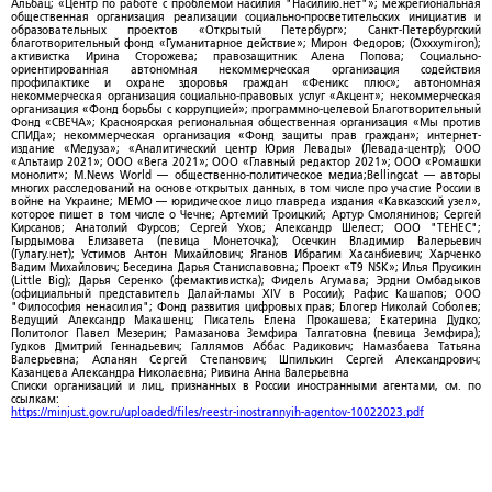
Альбац; «Центр по работе с проблемой насилия "Насилию.нет"»; межрегиональная
общественная организация реализации социально-просветительских инициатив и
образовательных проектов «Открытый Петербург»; Санкт-Петербургский
благотворительный фонд «Гуманитарное действие»; Мирон Федоров; (Oxxxymiron);
активистка Ирина Сторожева; правозащитник Алена Попова; Социально-
ориентированная автономная некоммерческая организация содействия
профилактике и охране здоровья граждан «Феникс плюс»; автономная
некоммерческая организация социально-правовых услуг «Акцент»; некоммерческая
организация «Фонд борьбы с коррупцией»; программно-целевой Благотворительный
Фонд «СВЕЧА»; Красноярская региональная общественная организация «Мы против
СПИДа»; некоммерческая организация «Фонд защиты прав граждан»; интернет-
издание «Медуза»; «Аналитический центр Юрия Левады» (Левада-центр); ООО
«Альтаир 2021»; ООО «Вега 2021»; ООО «Главный редактор 2021»; ООО «Ромашки
монолит»; M.News World — общественно-политическое медиа;Bellingcat — авторы
многих расследований на основе открытых данных, в том числе про участие России в
войне на Украине; МЕМО — юридическое лицо главреда издания «Кавказский узел»,
которое пишет в том числе о Чечне; Артемий Троицкий; Артур Смолянинов; Сергей
Кирсанов; Анатолий Фурсов; Сергей Ухов; Александр Шелест; ООО "ТЕНЕС";
Гырдымова Елизавета (певица Монеточка); Осечкин Владимир Валерьевич
(Гулагу.нет); Устимов Антон Михайлович; Яганов Ибрагим Хасанбиевич; Харченко
Вадим Михайлович; Беседина Дарья Станиславовна; Проект «T9 NSK»; Илья Прусикин
(Little Big); Дарья Серенко (фемактивистка); Фидель Агумава; Эрдни Омбадыков
(официальный представитель Далай-ламы XIV в России); Рафис Кашапов; ООО
"Философия ненасилия"; Фонд развития цифровых прав; Блогер Николай Соболев;
Ведущий Александр Макашенц; Писатель Елена Прокашева; Екатерина Дудко;
Политолог Павел Мезерин; Рамазанова Земфира Талгатовна (певица Земфира);
Гудков Дмитрий Геннадьевич; Галлямов Аббас Радикович; Намазбаева Татьяна
Валерьевна; Асланян Сергей Степанович; Шпилькин Сергей Александрович;
Казанцева Александра Николаевна; Ривина Анна Валерьевна
Списки организаций и лиц, признанных в России иностранными агентами, см. по
ссылкам:
https://minjust.gov.ru/uploaded/files/reestr-inostrannyih-agentov-10022023.pdf