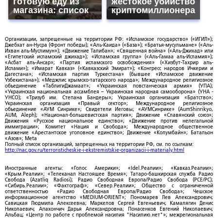
готовую еду из
жестокое убийство
магазина: список
криптомиллионера
Организации, запрещенные на территории РФ: «Исламское государство» («ИГИЛ»);
Джебхат ан-Нусра (Фронт победы); «Аль-Каида» («База»); «Братья-мусульмане» («Аль-
Ихван аль-Муслимун»); «Движение Талибан»; «Священная война» («Аль-Джихад» или
«Египетский исламский джихад»); «Исламская группа» («Аль-Гамаа аль-Исламия»);
«Асбат аль-Ансар»; «Партия исламского освобождения» («Хизбут-Тахрир аль-
Ислами»); «Имарат Кавказ» («Кавказский Эмират»); «Конгресс народов Ичкерии и
Дагестана»; «Исламская партия Туркестана» (бывшее «Исламское движение
Узбекистана»); «Меджлис крымско-татарского народа»; Международное религиозное
объединение «ТаблигиДжамаат»; «Украинская повстанческая армия» (УПА);
«Украинская национальная ассамблея – Украинская народная самооборона» (УНА -
УНСО); «Тризуб им. Степана Бандеры»; Украинская организация «Братство»;
Украинская организация «Правый сектор»; Международное религиозное
объединение «АУМ Синрике»; Свидетели Иеговы; «АУМСинрике» (AumShinrikyo,
AUM, Aleph); «Национал-большевистская партия»; Движение «Славянский союз»;
Движения «Русское национальное единство»; «Движение против нелегальной
иммиграции»; Комитет «Нация и Свобода»; Международное общественное
движение «Арестантское уголовное единство»; Движение «Колумбайн»; Батальон
«Азов»; Meta
Полный список организаций, запрещенных на территории РФ, см. по ссылкам:
http://nac.gov.ru/terroristicheskie-i-ekstremistskie-organizacii-i-materialy.html
Иностранные агенты: «Голос Америки»; «Idel.Реалии»; «Кавказ.Реалии»;
«Крым.Реалии»; «Телеканал Настоящее Время»; Татаро-башкирская служба Радио
Свобода (Azatliq Radiosi); Радио Свободная Европа/Радио Свобода (PCE/PC);
«Сибирь.Реалии»; «Фактограф»; «Север.Реалии»; Общество с ограниченной
ответственностью «Радио Свободная Европа/Радио Свобода»; Чешское
информационное агентство «MEDIUM-ORIENT»; Пономарев Лев Александрович;
Савицкая Людмила Алексеевна; Маркелов Сергей Евгеньевич; Камалягин Денис
Николаевич; Апахончич Дарья Александровна; Понасенков Евгений Николаевич;
Альбац; «Центр по работе с проблемой насилия "Насилию.нет"»; межрегиональная