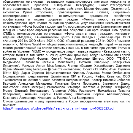
общественная организация реализации социально-просветительских инициатив и
образовательных проектов «Открытый Петербург»; Санкт-Петербургский
благотворительный фонд «Гуманитарное действие»; Мирон Федоров; (Oxxxymiron);
активистка Ирина Сторожева; правозащитник Алена Попова; Социально-
ориентированная автономная некоммерческая организация содействия
профилактике и охране здоровья граждан «Феникс плюс»; автономная
некоммерческая организация социально-правовых услуг «Акцент»; некоммерческая
организация «Фонд борьбы с коррупцией»; программно-целевой Благотворительный
Фонд «СВЕЧА»; Красноярская региональная общественная организация «Мы против
СПИДа»; некоммерческая организация «Фонд защиты прав граждан»; интернет-
издание «Медуза»; «Аналитический центр Юрия Левады» (Левада-центр); ООО
«Альтаир 2021»; ООО «Вега 2021»; ООО «Главный редактор 2021»; ООО «Ромашки
монолит»; M.News World — общественно-политическое медиа;Bellingcat — авторы
многих расследований на основе открытых данных, в том числе про участие России в
войне на Украине; МЕМО — юридическое лицо главреда издания «Кавказский узел»,
которое пишет в том числе о Чечне; Артемий Троицкий; Артур Смолянинов; Сергей
Кирсанов; Анатолий Фурсов; Сергей Ухов; Александр Шелест; ООО "ТЕНЕС";
Гырдымова Елизавета (певица Монеточка); Осечкин Владимир Валерьевич
(Гулагу.нет); Устимов Антон Михайлович; Яганов Ибрагим Хасанбиевич; Харченко
Вадим Михайлович; Беседина Дарья Станиславовна; Проект «T9 NSK»; Илья Прусикин
(Little Big); Дарья Серенко (фемактивистка); Фидель Агумава; Эрдни Омбадыков
(официальный представитель Далай-ламы XIV в России); Рафис Кашапов; ООО
"Философия ненасилия"; Фонд развития цифровых прав; Блогер Николай Соболев;
Ведущий Александр Макашенц; Писатель Елена Прокашева; Екатерина Дудко;
Политолог Павел Мезерин; Рамазанова Земфира Талгатовна (певица Земфира);
Гудков Дмитрий Геннадьевич; Галлямов Аббас Радикович; Намазбаева Татьяна
Валерьевна; Асланян Сергей Степанович; Шпилькин Сергей Александрович;
Казанцева Александра Николаевна; Ривина Анна Валерьевна
Списки организаций и лиц, признанных в России иностранными агентами, см. по
ссылкам:
https://minjust.gov.ru/uploaded/files/reestr-inostrannyih-agentov-10022023.pdf