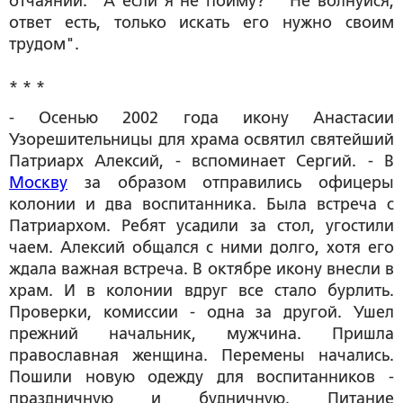
отчаянии: "А если я не пойму?" "Не волнуйся,
ответ есть, только искать его нужно своим
трудом".
* * *
- Осенью 2002 года икону Анастасии
Узорешительницы для храма освятил святейший
Патриарх Алексий, - вспоминает Сергий. - В
Москву
за образом отправились офицеры
колонии и два воспитанника. Была встреча с
Патриархом. Ребят усадили за стол, угостили
чаем. Алексий общался с ними долго, хотя его
ждала важная встреча. В октябре икону внесли в
храм. И в колонии вдруг все стало бурлить.
Проверки, комиссии - одна за другой. Ушел
прежний начальник, мужчина. Пришла
православная женщина. Перемены начались.
Пошили новую одежду для воспитанников -
праздничную и будничную. Питание