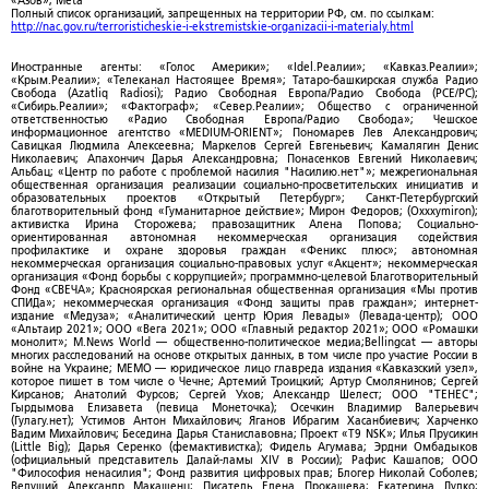
«Азов»; Meta
Полный список организаций, запрещенных на территории РФ, см. по ссылкам:
http://nac.gov.ru/terroristicheskie-i-ekstremistskie-organizacii-i-materialy.html
Иностранные агенты: «Голос Америки»; «Idel.Реалии»; «Кавказ.Реалии»;
«Крым.Реалии»; «Телеканал Настоящее Время»; Татаро-башкирская служба Радио
Свобода (Azatliq Radiosi); Радио Свободная Европа/Радио Свобода (PCE/PC);
«Сибирь.Реалии»; «Фактограф»; «Север.Реалии»; Общество с ограниченной
ответственностью «Радио Свободная Европа/Радио Свобода»; Чешское
информационное агентство «MEDIUM-ORIENT»; Пономарев Лев Александрович;
Савицкая Людмила Алексеевна; Маркелов Сергей Евгеньевич; Камалягин Денис
Николаевич; Апахончич Дарья Александровна; Понасенков Евгений Николаевич;
Альбац; «Центр по работе с проблемой насилия "Насилию.нет"»; межрегиональная
общественная организация реализации социально-просветительских инициатив и
образовательных проектов «Открытый Петербург»; Санкт-Петербургский
благотворительный фонд «Гуманитарное действие»; Мирон Федоров; (Oxxxymiron);
активистка Ирина Сторожева; правозащитник Алена Попова; Социально-
ориентированная автономная некоммерческая организация содействия
профилактике и охране здоровья граждан «Феникс плюс»; автономная
некоммерческая организация социально-правовых услуг «Акцент»; некоммерческая
организация «Фонд борьбы с коррупцией»; программно-целевой Благотворительный
Фонд «СВЕЧА»; Красноярская региональная общественная организация «Мы против
СПИДа»; некоммерческая организация «Фонд защиты прав граждан»; интернет-
издание «Медуза»; «Аналитический центр Юрия Левады» (Левада-центр); ООО
«Альтаир 2021»; ООО «Вега 2021»; ООО «Главный редактор 2021»; ООО «Ромашки
монолит»; M.News World — общественно-политическое медиа;Bellingcat — авторы
многих расследований на основе открытых данных, в том числе про участие России в
войне на Украине; МЕМО — юридическое лицо главреда издания «Кавказский узел»,
которое пишет в том числе о Чечне; Артемий Троицкий; Артур Смолянинов; Сергей
Кирсанов; Анатолий Фурсов; Сергей Ухов; Александр Шелест; ООО "ТЕНЕС";
Гырдымова Елизавета (певица Монеточка); Осечкин Владимир Валерьевич
(Гулагу.нет); Устимов Антон Михайлович; Яганов Ибрагим Хасанбиевич; Харченко
Вадим Михайлович; Беседина Дарья Станиславовна; Проект «T9 NSK»; Илья Прусикин
(Little Big); Дарья Серенко (фемактивистка); Фидель Агумава; Эрдни Омбадыков
(официальный представитель Далай-ламы XIV в России); Рафис Кашапов; ООО
"Философия ненасилия"; Фонд развития цифровых прав; Блогер Николай Соболев;
Ведущий Александр Макашенц; Писатель Елена Прокашева; Екатерина Дудко;