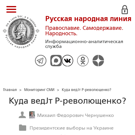
Русская народная линия
Православие. Самодержавие.
Народность.
Информационно-аналитическая
служба
Главная
>
Мониторинг СМИ
>
Куда ведЈт Р-револющенко?
Куда ведЈт Р-револющенко?
Михаил Федорович Чернушенко
Президентские выборы на Украине