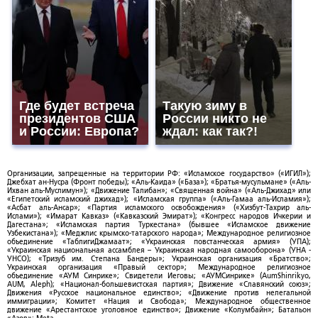
Где будет встреча
Такую зиму в
президентов США
России никто не
и России: Европа?
ждал: как так?!
Организации, запрещенные на территории РФ: «Исламское государство» («ИГИЛ»);
Джебхат ан-Нусра (Фронт победы); «Аль-Каида» («База»); «Братья-мусульмане» («Аль-
Ихван аль-Муслимун»); «Движение Талибан»; «Священная война» («Аль-Джихад» или
«Египетский исламский джихад»); «Исламская группа» («Аль-Гамаа аль-Исламия»);
«Асбат аль-Ансар»; «Партия исламского освобождения» («Хизбут-Тахрир аль-
Ислами»); «Имарат Кавказ» («Кавказский Эмират»); «Конгресс народов Ичкерии и
Дагестана»; «Исламская партия Туркестана» (бывшее «Исламское движение
Узбекистана»); «Меджлис крымско-татарского народа»; Международное религиозное
объединение «ТаблигиДжамаат»; «Украинская повстанческая армия» (УПА);
«Украинская национальная ассамблея – Украинская народная самооборона» (УНА -
УНСО); «Тризуб им. Степана Бандеры»; Украинская организация «Братство»;
Украинская организация «Правый сектор»; Международное религиозное
объединение «АУМ Синрике»; Свидетели Иеговы; «АУМСинрике» (AumShinrikyo,
AUM, Aleph); «Национал-большевистская партия»; Движение «Славянский союз»;
Движения «Русское национальное единство»; «Движение против нелегальной
иммиграции»; Комитет «Нация и Свобода»; Международное общественное
движение «Арестантское уголовное единство»; Движение «Колумбайн»; Батальон