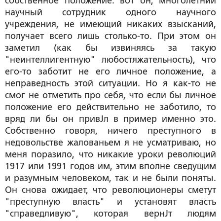
собственное положение: вот он, многолетний
научный сотрудник одного научного
учреждения, не имеющий никаких взысканий,
получает всего лишь столько-то. При этом он
заметил (как бы извиняясь за такую
"неинтеллигентную" любостяжательность), что
его-то заботит не его личное положение, а
неправедность этой ситуации. Но я как-то не
смог не отметить про себя, что если бы личное
положение его действительно не заботило, то
вряд ли бы он привЈл в пример именно это.
Собственно говоря, ничего преступного в
недовольстве жалованьем я не усматриваю, но
меня поразило, что никакие уроки революций
1917 или 1991 годов им, этим вполне сведущим
и разумным человеком, так и не были поняты.
Он снова ожидает, что революционеры сметут
"преступную власть" и установят власть
"справедливую", которая вернЈт людям