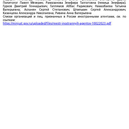
Политолог Павел Мезерин; Рамазанова Земфира Талгатовна (певица Земфира);
Гудков Дмитрий Геннадьевич; Галлямов Аббас Радикович; Намазбаева Татьяна
Валерьевна; Асланян Сергей Степанович; Шпилькин Сергей Александрович;
Казанцева Александра Николаевна; Ривина Анна Валерьевна
Списки организаций и лиц, признанных в России иностранными агентами, см. по
ссылкам:
https://minjust.gov.ru/uploaded/files/reestr-inostrannyih-agentov-10022023.pdf