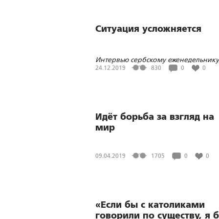
Ситуация усложняется
Интервью сербскому еженедельнику
ПЕЧАТ
24.12.2019
830
0
0
Идёт борьба за взгляд на
мир
09.04.2019
1705
0
0
«Если бы с католиками
говорили по существу, я 