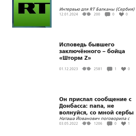
Интервью для RT Балканы (Сербия)
12.01.2024
200
0
0
Исповедь бывшего
заключённого – бойца
«Шторм Z»
01.12.2023
2581
1
0
Он прислал сообщение с
Донбасса: папа, не
волнуйся, со мной сербы
Наташа Йованович поговорила с
Борисом Земцовым
03.05.2022
1206
0
1