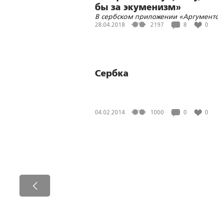
бы за экуменизм»
В сербском приложении «Аргумент
фактов» опубликовано интервью с
28.04.2018
2197
8
0
помощником главного редактора Р
Павлом Тихомировым
Сербка
04.02.2014
1000
0
0