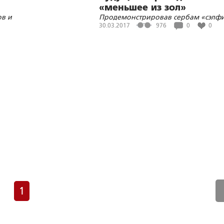
«меньшее из зол»
ов и
Продемонстрировав сербам «сэлфи
Путиным, Александр Вучич послал
30.03.2017
976
0
0
НЛ
сигнал сербским евроскептикам
1