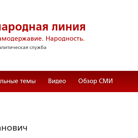
народная линия
амодержавие. Народность.
литическая служба
альные темы
Видео
Обзор СМИ
анович