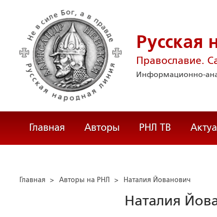
Русская 
Православие. С
Информационно-ана
Главная
Авторы
РНЛ ТВ
Акту
Главная
>
Авторы на РНЛ
>
Наталия Йованович
Наталия Йов