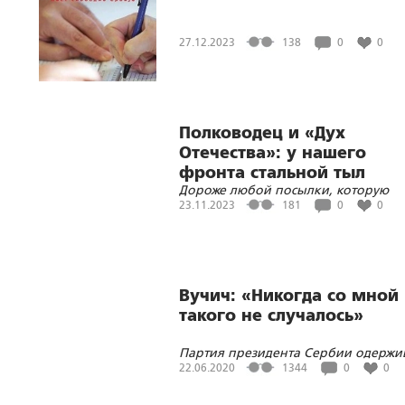
27.12.2023
138
0
0
Полководец и «Дух
Отечества»: у нашего
фронта стальной тыл
Дороже любой посылки, которую
добровольцы везут в зону боевых
23.11.2023
181
0
0
действий, является сообщение бой
о том, что люди с ними. И с таким
настроем – победа неизбежна.
Вучич: «Никогда со мной
такого не случалось»
Партия президента Сербии одержи
победу на парламентских выборах,
22.06.2020
1344
0
0
однако в новой Скупщине не будет
депутатов, представляющих интере