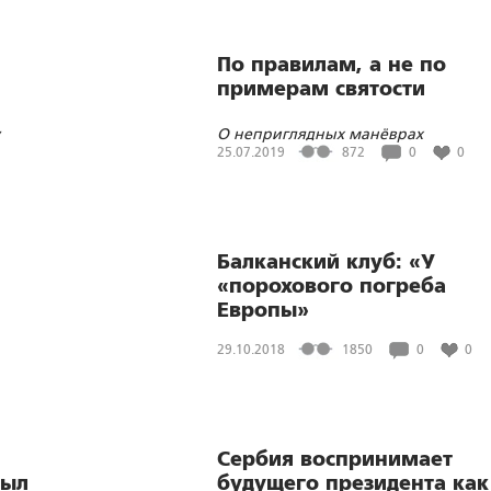
православных сербов
По правилам, а не по
примерам святости
О неприглядных манёврах
черногорских и украинских
25.07.2019
872
0
0
раскольников
Балканский клуб: «У
«порохового погреба
Европы»
29.10.2018
1850
0
0
Сербия воспринимает
был
будущего президента как