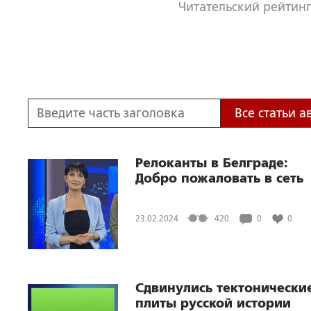
Читательский рейтинг
Все статьи а
Релоканты в Белграде:
Добро пожаловать в сеть
23.02.2024
420
0
0
Сдвинулись тектонически
плиты русской истории