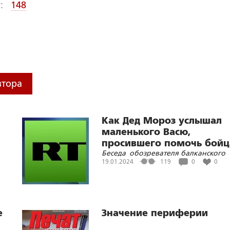
:
148
втора
Как Дед Мороз услышал
маленького Васю,
просившего помочь бой
Беседа обозревателя балканского
бюро Russia Today с волонтером
19.01.2024
119
0
0
Николаем Каклюгиным
е
Значение периферии