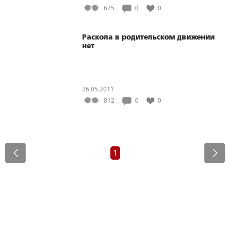
семейных ценностей»
675
0
0
Раскола в родительском движении
нет
26.05.2011
812
0
0
1