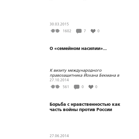
30.03.2015
1602
7
0
О «семейном насилии»...
К визиту международного
правозащитника Йохана Бекмана в
Тюмень
27.10.2014
561
0
0
Борьба с нравственностью как
часть войны против России
27.06.2014