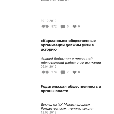
30.10.2012
872
0
0
«Карманные» общественные
организации должны уйти в
историю
Андрей Добрынин о подлинной
общественной работе и ее имитации
06.04.2012
974
2
0
Родительская общественность и
органы власти
Доклад на XX Международных
Рождественских чтениях, секция
«Родители в защиту традиционных
12.02.2012