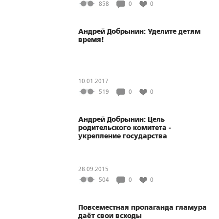
858
0
0
Андрей Добрынин: Уделите детям
время!
10.01.2017
519
0
0
Андрей Добрынин: Цель
родительского комитета -
укрепление государства
28.09.2015
504
0
0
Повсеместная пропаганда гламура
даёт свои всходы