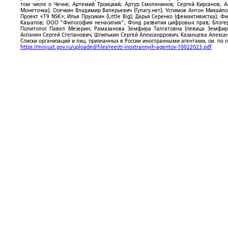
том числе о Чечне; Артемий Троицкий; Артур Смолянинов; Сергей Кирсанов; 
Монеточка); Осечкин Владимир Валерьевич (Гулагу.нет); Устимов Антон Михайл
Проект «T9 NSK»; Илья Прусикин (Little Big); Дарья Серенко (фемактивистка);
Кашапов; ООО "Философия ненасилия"; Фонд развития цифровых прав; Блогер
Политолог Павел Мезерин; Рамазанова Земфира Талгатовна (певица Земфира)
Асланян Сергей Степанович; Шпилькин Сергей Александрович; Казанцева Алекса
Списки организаций и лиц, признанных в России иностранными агентами, см. по 
https://minjust.gov.ru/uploaded/files/reestr-inostrannyih-agentov-10022023.pdf