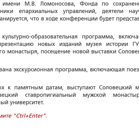
та имени М.В. Ломоносова, Фонда по сохране
дники епархиальных управлений, деятели нау
анируется, что в ходе конференции будет предста
 культурно-образовательная программа, включ
резентацию новых изданий музея истории ГУ
го монастыря, посещение новой выставки Солове
вана экскурсионная программа, включающая поез
ых к памятным датам, выступают Соловецкий м
овецкий ставропигиальный мужской монаст
ый университет.
те "Ctrl+Enter".