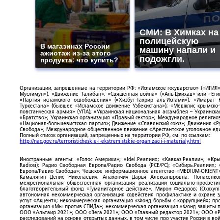
СМИ: В Химках на
полицейскую
В магазинах России
машину напали и
ажиотаж из-за этого
подожгли.
продукта: что купить?
Организации, запрещенные на территории РФ: «Исламское государство» («ИГИЛ»)
Муслимун»); «Движение Талибан»; «Священная война» («Аль-Джихад» или «Египе
«Партия исламского освобождения» («Хизбут-Тахрир аль-Ислами»); «Имарат 
Туркестана» (бывшее «Исламское движение Узбекистана»); «Меджлис крымско
повстанческая армия» (УПА); «Украинская национальная ассамблея – Украинска
«Братство»; Украинская организация «Правый сектор»; Международное религио
«Национал-большевистская партия»; Движение «Славянский союз»; Движения «Р
Свобода»; Международное общественное движение «Арестантское уголовное еди
Полный список организаций, запрещенных на территории РФ, см. по ссылкам:
http://nac.gov.ru/terroristicheskie-i-ekstremistskie-organizacii-i-materialy.html
Иностранные агенты: «Голос Америки»; «Idel.Реалии»; «Кавказ.Реалии»; «Кр
Radiosi); Радио Свободная Европа/Радио Свобода (PCE/PC); «Сибирь.Реалии»
Европа/Радио Свобода»; Чешское информационное агентство «MEDIUM-ORIENT»
Камалягин Денис Николаевич; Апахончич Дарья Александровна; Понасенк
межрегиональная общественная организация реализации социально-просветит
благотворительный фонд «Гуманитарное действие»; Мирон Федоров; (Oxxxymi
автономная некоммерческая организация содействия профилактике и охране 
услуг «Акцент»; некоммерческая организация «Фонд борьбы с коррупцией»; п
организация «Мы против СПИДа»; некоммерческая организация «Фонд защиты пр
ООО «Альтаир 2021»; ООО «Вега 2021»; ООО «Главный редактор 2021»; ООО «Р
расследований на основе открытых данных, в том числе про участие России в в