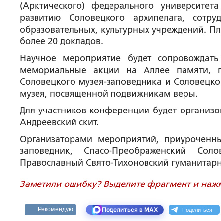
(Арктического) федерального университе
развитию Соловецкого архипелага, сотру
образовательных, культурных учреждений. Пл
более 20 докладов.
Научное мероприятие будет сопровождать
мемориальные акции на Аллее памяти, п
Соловецкого музея-заповедника и Соловецко
музея, посвященной подвижникам веры.
Для участников конференции будет организо
Андреевский скит.
Организаторами мероприятий, приуроченн
заповедник, Спасо-Преображенский Сол
Православный Свято-Тихоновский гуманитарн
Заметили ошибку? Выделите фрагмент и нажми
Поделиться
Рекомендую
Поделиться в MAX