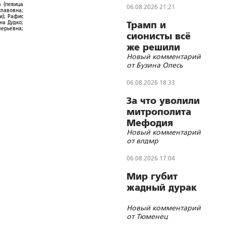
а (певица
06.08.2026 21:21
славовна;
и); Рафис
на Дудко;
Трамп и
лерьевна;
сионисты всё
же решили
Новый комментарий
убить лидера
от Бузина Олесь
Ирана
06.08.2026 18:33
За что уволили
митрополита
Мефодия
Новый комментарий
(Немцова)?
от влдмр
06.08.2026 17:04
Мир губит
жадный дурак
Новый комментарий
от Тюменец