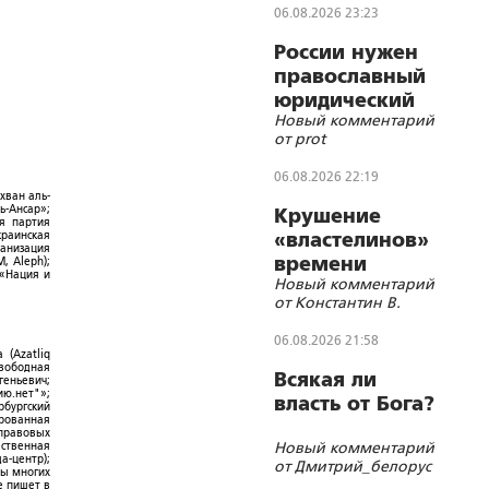
06.08.2026 23:23
России нужен
православный
юридический
Новый комментарий
СОБР
от prot
06.08.2026 22:19
хван аль-
ь-Ансар»;
Крушение
ая партия
краинская
«властелинов»
ганизация
времени
, Aleph);
 «Нация и
Новый комментарий
от Константин В.
06.08.2026 21:58
 (Azatliq
Свободная
Всякая ли
геньевич;
ю.нет"»;
власть от Бога?
рбургский
ированная
-правовых
Новый комментарий
ественная
а-центр);
от Дмитрий_белорус
ры многих
е пишет в