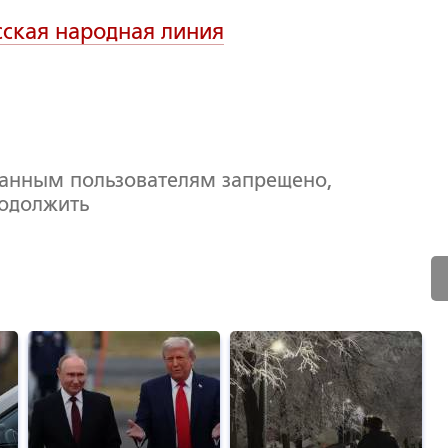
сская народная линия
ванным пользователям запрещено,
родолжить