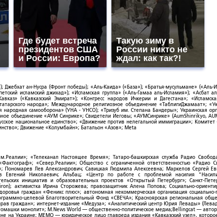
Где будет встреча
Такую зиму в
президентов США
России никто не
и России: Европа?
ждал: как так?!
; Джебхат ан-Нусра (Фронт победы); «Аль-Каида» («База»); «Братья-мусульмане» («Аль-И
тский исламский джихад»); «Исламская группа» («Аль-Гамаа аль-Исламия»); «Асбат ал
Кавказ» («Кавказский Эмират»); «Конгресс народов Ичкерии и Дагестана»; «Исламск
-татарского народа»; Международное религиозное объединение «ТаблигиДжамаат»; «У
я народная самооборона» (УНА - УНСО); «Тризуб им. Степана Бандеры»; Украинская ор
зное объединение «АУМ Синрике»; Свидетели Иеговы; «АУМСинрике» (AumShinrikyo, AUM
усское национальное единство»; «Движение против нелегальной иммиграции»; Комитет
нство»; Движение «Колумбайн»; Батальон «Азов»; Meta
ым.Реалии»; «Телеканал Настоящее Время»; Татаро-башкирская служба Радио Свобода
; «Фактограф»; «Север.Реалии»; Общество с ограниченной ответственностью «Радио 
; Пономарев Лев Александрович; Савицкая Людмила Алексеевна; Маркелов Сергей Ев
ов Евгений Николаевич; Альбац; «Центр по работе с проблемой насилия "Насили
ельских инициатив и образовательных проектов «Открытый Петербург»; Санкт-Пете
ron); активистка Ирина Сторожева; правозащитник Алена Попова; Социально-ориент
здоровья граждан «Феникс плюс»; автономная некоммерческая организация социально
рограммно-целевой Благотворительный Фонд «СВЕЧА»; Красноярская региональная общ
ав граждан»; интернет-издание «Медуза»; «Аналитический центр Юрия Левады» (Левад
омашки монолит»; M.News World — общественно-политическое медиа;Bellingcat — авто
ойне на Украине; МЕМО — юридическое лицо главреда издания «Кавказский узел», которо