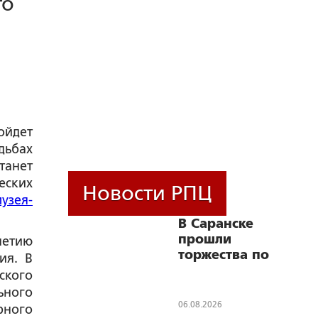
го
ойдет
дьбах
танет
еских
Новости РПЦ
узея-
В Саранске
прошли
летию
торжества по
ия. В
случаю 25-
ского
летия
ьного
прославления
06.08.2026
рного
праведного