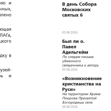
нию и
В день Собора
воина
чных,
Московских
Феодора
влено
святых 6
Ушакова
сентября
состоится
ающая
Общемосковский
05.08.2026
ЛАГа,
крестный ход
цкого
Был ли о.
Павел
Адельгейм
дку в
По следам письма
членом
убиенного
кочетковского
священника к автору
братства?
узей-
05.08.2026
ырь и
«Возникновение
христианства на
Руси»
На территории Храма
Покрова Пресвятой
Богородицы села
Покровка Ивнянского
04.08.2026
района Белгородской