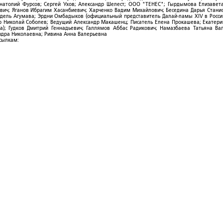
Анатолий Фурсов; Сергей Ухов; Александр Шелест; ООО "ТЕНЕС"; Гырдымова Елизавет
ович; Яганов Ибрагим Хасанбиевич; Харченко Вадим Михайлович; Беседина Дарья Стани
 Фидель Агумава; Эрдни Омбадыков (официальный представитель Далай-ламы XIV в Росси
 Николай Соболев; Ведущий Александр Макашенц; Писатель Елена Прокашева; Екатери
; Гудков Дмитрий Геннадьевич; Галлямов Аббас Радикович; Намазбаева Татьяна Ва
ндра Николаевна; Ривина Анна Валерьевна
ссылкам: