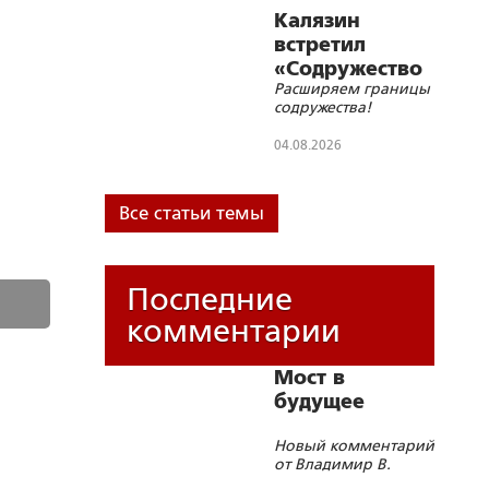
области состоялась
Калязин
просветительская
встретил
лекция для беженцев с
«Содружество
территории Украины
Расширяем границы
православной
содружества!
молодёжи»
04.08.2026
Все статьи темы
Последние
комментарии
Мост в
будущее
Новый комментарий
от Владимир В.