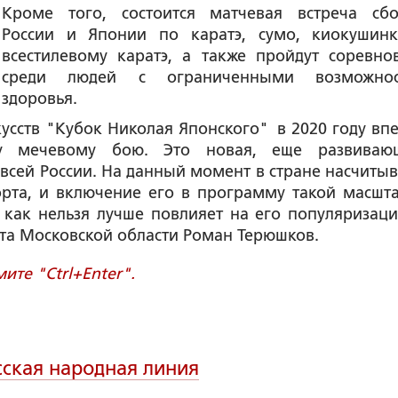
Кроме того, состоится матчевая встреча сб
России и Японии по каратэ, сумо, киокушин
всестилевому каратэ, а также пройдут соревно
среди людей с ограниченными возможнос
здоровья.
усств "Кубок Николая Японского" в 2020 году вп
му мечевому бою. Это новая, еще развиваю
всей России. На данный момент в стране насчитыв
орта, и включение его в программу такой масшт
как нельзя лучше повлияет на его популяризаци
та Московской области Роман Терюшков.
те "Ctrl+Enter".
сская народная линия