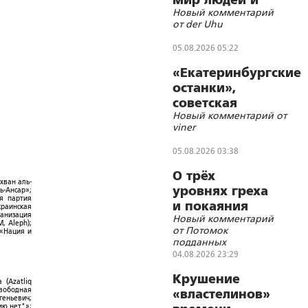
мир людей и
Новый комментарий
блуд
от der Uhu
05.08.2026 05:22
«Екатеринбургские
останки»,
советская
Новый комментарий от
символика и
viner
цифровизации
05.08.2026 03:38
О трёх
хван аль-
уровнях греха
ь-Ансар»;
ая партия
и покаяния
краинская
ганизация
Новый комментарий
, Aleph);
от Потомок
 «Нация и
подданных
Императора
04.08.2026 23:29
Николая II
Крушение
 (Azatliq
Свободная
«властелинов»
геньевич;
ю.нет"»;