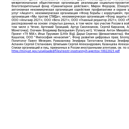
межрегиональная общественная организация реализации социально-просветит
благотворительный фонд «Гуманитарное действие»; Мирон Федоров; (Oxxxymi
автономная некоммерческая организация содействия профилактике и охране 
услуг «Акцент»; некоммерческая организация «Фонд борьбы с коррупцией»; п
организация «Мы против СПИДа»; некоммерческая организация «Фонд защиты пр
ООО «Альтаир 2021»; ООО «Вега 2021»; ООО «Главный редактор 2021»; ООО «Р
расследований на основе открытых данных, в том числе про участие России в в
том числе о Чечне; Артемий Троицкий; Артур Смолянинов; Сергей Кирсанов; 
Монеточка); Осечкин Владимир Валерьевич (Гулагу.нет); Устимов Антон Михайл
Проект «T9 NSK»; Илья Прусикин (Little Big); Дарья Серенко (фемактивистка);
Кашапов; ООО "Философия ненасилия"; Фонд развития цифровых прав; Блогер
Политолог Павел Мезерин; Рамазанова Земфира Талгатовна (певица Земфира)
Асланян Сергей Степанович; Шпилькин Сергей Александрович; Казанцева Алекса
Списки организаций и лиц, признанных в России иностранными агентами, см. по 
https://minjust.gov.ru/uploaded/files/reestr-inostrannyih-agentov-10022023.pdf