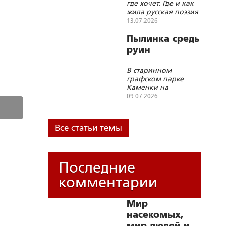
где хочет. Где и как
жила русская поэзия
в 1990-х – 2000-х»
13.07.2026
Пылинка средь
руин
В старинном
графском парке
Каменки на
Черкасщине сбили
09.07.2026
памятник Пушкину,
повалили, увезли
Все статьи темы
Последние
комментарии
Мир
насекомых,