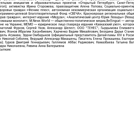
ельских инициатив и образовательных проектов «Открытый Петербург»; Санкт-Пете
ron); активистка Ирина Сторожева; правозащитник Алена Попова; Социально-ориент
здоровья граждан «Феникс плюс»; автономная некоммерческая организация социально
рограммно-целевой Благотворительный Фонд «СВЕЧА»; Красноярская региональная общ
ав граждан»; интернет-издание «Медуза»; «Аналитический центр Юрия Левады» (Левад
омашки монолит»; M.News World — общественно-политическое медиа;Bellingcat — авто
ойне на Украине; МЕМО — юридическое лицо главреда издания «Кавказский узел», которо
Анатолий Фурсов; Сергей Ухов; Александр Шелест; ООО "ТЕНЕС"; Гырдымова Елизавет
ович; Яганов Ибрагим Хасанбиевич; Харченко Вадим Михайлович; Беседина Дарья Стани
 Фидель Агумава; Эрдни Омбадыков (официальный представитель Далай-ламы XIV в Росси
 Николай Соболев; Ведущий Александр Макашенц; Писатель Елена Прокашева; Екатери
; Гудков Дмитрий Геннадьевич; Галлямов Аббас Радикович; Намазбаева Татьяна Ва
ндра Николаевна; Ривина Анна Валерьевна
ссылкам: