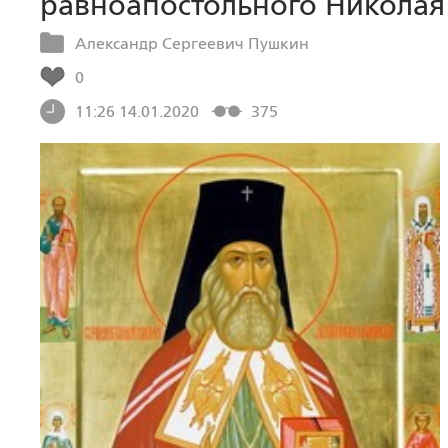
равноапостольного Николая
Александр Сергеевич Пушкин
0
11:26 14.01.2020
375