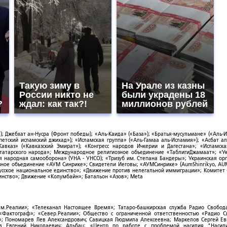
Такую зиму в
На Урале из казны
России никто не
были украдены 18
?
ждал: как так?!
миллионов рублей
; Джебхат ан-Нусра (Фронт победы); «Аль-Каида» («База»); «Братья-мусульмане» («Аль-И
тский исламский джихад»); «Исламская группа» («Аль-Гамаа аль-Исламия»); «Асбат ал
Кавказ» («Кавказский Эмират»); «Конгресс народов Ичкерии и Дагестана»; «Исламск
-татарского народа»; Международное религиозное объединение «ТаблигиДжамаат»; «У
я народная самооборона» (УНА - УНСО); «Тризуб им. Степана Бандеры»; Украинская ор
зное объединение «АУМ Синрике»; Свидетели Иеговы; «АУМСинрике» (AumShinrikyo, AUM
усское национальное единство»; «Движение против нелегальной иммиграции»; Комитет
нство»; Движение «Колумбайн»; Батальон «Азов»; Meta
ым.Реалии»; «Телеканал Настоящее Время»; Татаро-башкирская служба Радио Свобода
; «Фактограф»; «Север.Реалии»; Общество с ограниченной ответственностью «Радио 
; Пономарев Лев Александрович; Савицкая Людмила Алексеевна; Маркелов Сергей Ев
ов Евгений Николаевич; Альбац; «Центр по работе с проблемой насилия "Насили