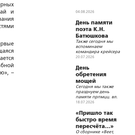
орных
кай и
04.08.2026
вания
День памяти
тями
поэта К.Н.
Батюшкова
Также сегодня мы
ервые
вспоминаем
щаяся
командира крейсера
«Варяг»
20.07.2026
ается
В.Ф.Руднева,
абной
дипломата
День
ю», –
Я.И.Булгакова,
обретения
архитектора
мощей
В.Г.Сретенского,
Сегодня мы также
преподобного
математика
празднуем день
А.А.Маркова,
Сергия
памяти прпмцц. вл.
ректора МГУ
Радонежского
кн. Елисаветы и
18.07.2026
А.А.Мануйлова,
инокини Варвары,
историка
вспоминаем
«Пришло так
Н.Д.Шаховскую-Шик,
Императора Иоанна
поэта
быстро время
VI и живописца
М.В.Исаковского и
пересчёта…»
В.Д.Поленова
генерала армии
О сборнике «Веет,
Д.Д.Лелюшенко