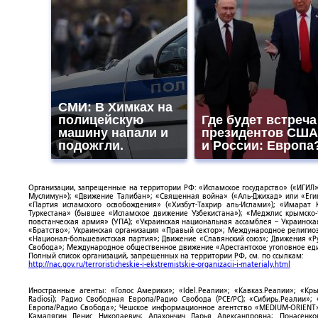
СМИ: В Химках на
полицейскую
Где будет встреча
машину напали и
президентов США
подожгли.
и России: Европа
Организации, запрещенные на территории РФ: «Исламское государство» («ИГИЛ»)
Муслимун»); «Движение Талибан»; «Священная война» («Аль-Джихад» или «Египе
«Партия исламского освобождения» («Хизбут-Тахрир аль-Ислами»); «Имарат 
Туркестана» (бывшее «Исламское движение Узбекистана»); «Меджлис крымско
повстанческая армия» (УПА); «Украинская национальная ассамблея – Украинска
«Братство»; Украинская организация «Правый сектор»; Международное религио
«Национал-большевистская партия»; Движение «Славянский союз»; Движения «Р
Свобода»; Международное общественное движение «Арестантское уголовное еди
Полный список организаций, запрещенных на территории РФ, см. по ссылкам:
http://nac.gov.ru/terroristicheskie-i-ekstremistskie-organizacii-i-materialy.html
Иностранные агенты: «Голос Америки»; «Idel.Реалии»; «Кавказ.Реалии»; «Кр
Radiosi); Радио Свободная Европа/Радио Свобода (PCE/PC); «Сибирь.Реалии»
Европа/Радио Свобода»; Чешское информационное агентство «MEDIUM-ORIENT»
Камалягин Денис Николаевич; Апахончич Дарья Александровна; Понасенк