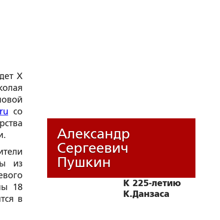
дет X
колая
овой
ru
со
рства
Александр
и.
Сергеевич
тели
Пушкин
ды из
евого
К 225-летию
ны 18
К.Данзаса
тся в