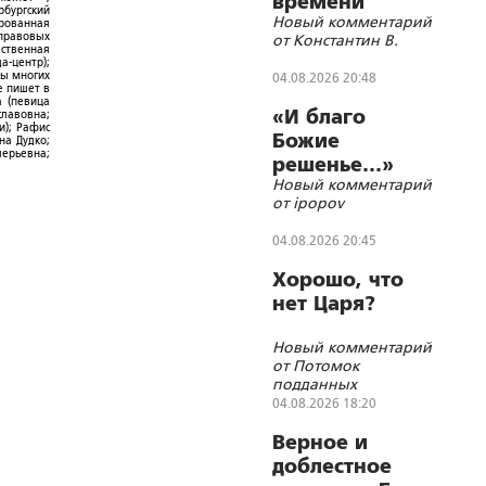
времени
рбургский
Новый комментарий
ированная
-правовых
от Константин В.
ественная
а-центр);
ры многих
04.08.2026 20:48
е пишет в
а (певица
«И благо
славовна;
и); Рафис
Божие
на Дудко;
лерьевна;
решенье…»
Новый комментарий
от ipopov
04.08.2026 20:45
Хорошо, что
нет Царя?
Новый комментарий
от Потомок
подданных
Императора
04.08.2026 18:20
Николая II
Верное и
доблестное