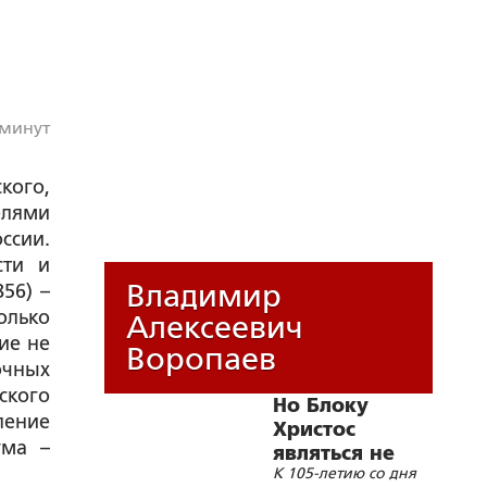
 минут
кого,
елями
ссии.
сти и
Владимир
56) –
олько
Алексеевич
ие не
Воропаев
очных
кого
Но Блоку
ление
Христос
ума –
являться не
К 105-летию со дня
стал…