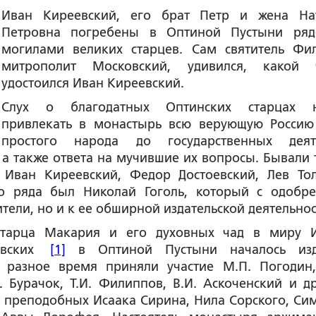
Иван Киреевский, его брат Петр и жена На
Петровна погребены в Оптиной Пустыни ря
могилами великих старцев. Сам святитель Фил
митрополит Московский, удивился, какой 
удостоился Иван Киреевский.
Слух о благодатных Оптинских старцах н
привлекать в монастырь всю верующую Россию
простого народа до государственных деят
 а также ответа на мучившие их вопросы. Бывали 
 Иван Киреевский, Федор Достоевский, Лев Тол
го ряда был Николай Гоголь, который с одобр
тели, но и к ее обширной издательской деятельнос
 старца Макария и его духовных чад в миру 
еевских
[1]
в Оптиной Пустыни началось изд
в разное время приняли участие М.П. Погодин,
 Бурачок, Т.И. Филиппов, В.И. Аскоченский и др
 преподобных Исаака Сирина, Нила Сорского, Си