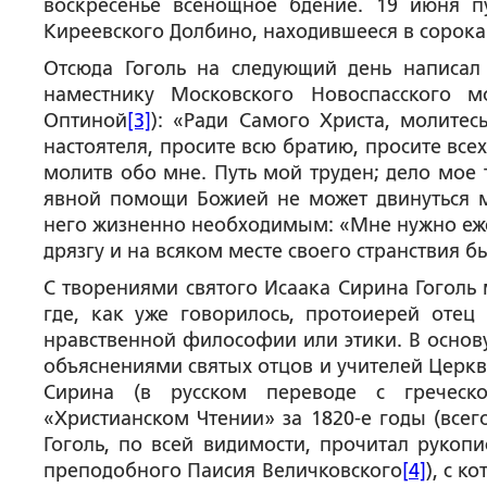
воскресенье всенощное бдение. 19 июня п
Киреевского Долбино, находившееся в сорока
Отсюда Гоголь на следующий день написа
наместнику Московского Новоспасского 
Оптиной
[3]
): «Ради Самого Христа, молитес
настоятеля, просите всю братию, просите всех
молитв обо мне. Путь мой труден; дело мое 
явной помощи Божией не может двинуться мое
него жизненно необходимым: «Мне нужно еж
дрязгу и на всяком месте своего странствия б
С творениями святого Исаака Сирина Гоголь 
где, как уже говорилось, протоиерей отец
нравственной философии или этики. В основ
объяснениями святых отцов и учителей Церкв
Сирина (в русском переводе с греческ
«Христианском Чтении» за 1820-е годы (всег
Гоголь, по всей видимости, прочитал рукоп
преподобного Паисия Величковского
[4]
), с к