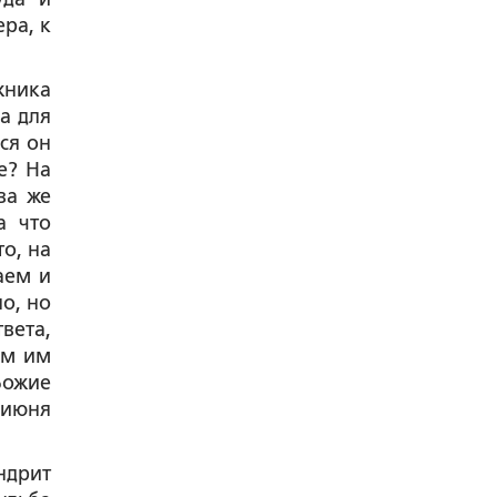
ра, к
жника
а для
ся он
е? На
ва же
а что
о, на
аем и
о, но
вета,
ом им
Божие
 июня
ндрит