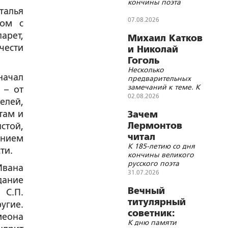
кончины поэта
талья
07.08.2026
дом с
арет,
Михаил Катков
чести
и Николай
Гоголь
Несколько
ачал
предварительных
замечаний к теме. К
 – от
дню памяти критика
02.08.2026
елей,
и публициста
там и
Зачем
Лермонтов
стой,
читал
ением
К 185-летию со дня
«Добротолюбие»
ти.
кончины великого
накануне
русского поэта
Ивана
роковой дуэли?
31.07.2026
ание
Вечный
 С.П.
титулярный
угие.
советник:
меона
К дню памяти
Акакий