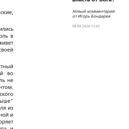
Новый комментарий
ские,
от Игорь Бондарев
08.08.2026 13:43
ились
оль в
живет
своей
стный
ий во
ль не
нтом.
ского
выше"
ля из
ной и
оряет
уда и