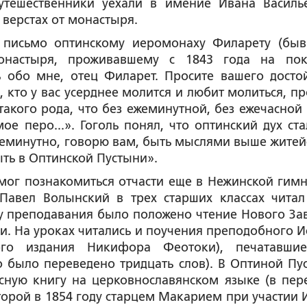
утешественники уехали в имение Ивана Василь
 верстах от монастыря.
л письмо оптинскому иеромонаху Филарету (бы
монастыря, проживавшему с 1843 года на по
ь обо мне, отец Филарет. Просите вашего досто
, кто у вас усерднее молится и любит молиться, пр
такого рода, что без ежеминутной, без ежечасной 
 перо...». Гоголь понял, что оптинский дух ста
еминутно, говорю вам, быть мыслями выше житей
ыть в Оптинской Пустыни».
мог познакомиться отчасти еще в Нежинской гимн
 Павел Волынский в трех старших классах читал
у преподавания было положено чтение Нового Зав
и. На уроках читались и поучения преподобного И
ого издания Никифора Феотоки), печатавши
о было переведено тридцать слов). В Оптиной Пу
исную книгу на церковнославянском языке (в пер
оторой в 1854 году старцем Макарием при участии 