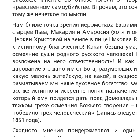
нравственном самоубийстве. Впрочем, это со
тому же нечеткое по мысли.
Нам ближе точка зрения иеромонаха Евфимия
старцев Льва, Макария и Амвросия (хотя и о
Церкви Христовой на земле в лице Николая В
к истинному благочестию! Какая бездна ума,
осмеяние души родного русского человека! 
возложена на него ответственность! И как
дарование это дано им от Бога, разумеющих и
какую мелочь житейскую, на какой, в сущно
разматываем мы наше духовное богатство, заб
все же истинно и искренне понял назначение
который ему придется дать пред Домовладык
тяжком грехе осмеяния Божьего творения – 
победило грех человеческий» (запись следуе
1851 года).
Сходного мнения придерживался и один 