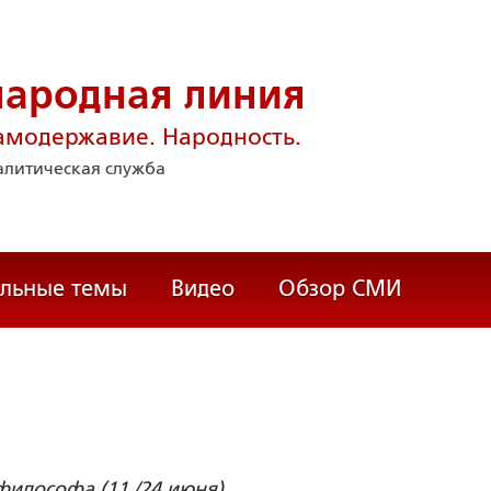
народная линия
амодержавие. Народность.
литическая служба
альные темы
Видео
Обзор СМИ
философа (11 /24 июня)