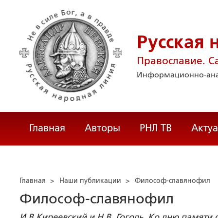
Русская 
Православие. С
Информационно-ана
Главная
Авторы
РНЛ ТВ
Акту
Главная
>
Наши публикации
>
Философ-славянофил
Философ-славянофил
И.В Киреевский и Н.В. Гоголь. Ко дню памяти 