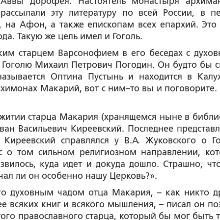
 Аввы Дорофея. Настоятель монастыря архима
ассылали эту литературу по всей России, в п
 на Афон, а также епископам всех епархий. Это
да. Такую же цель имел и Гоголь.
ким старцем Варсонофием в его беседах с духо
 Гоголю Михаил Петрович Погодин. Он будто бы с
называется Оптина Пустынь и находится в Калу
осхимонах Макарий, вот с ним–то вы и поговорите. 
 житии старца Макария (хранящемся ныне в библи
ван Васильевич Киреевский. Последнее представл
Киреевский справлялся у В.А. Жуковского о Го
с о том сильном религиозном направлении, кот
звилось, куда идет и докуда дошло. Страшно, чт
чал ли он особенно нашу Церковь?».
го духовным чадом отца Макария, – как никто д
ее всяких книг и всякого мышления, – писал он по
того православного старца, который бы мог быть 