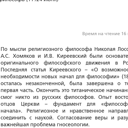
Время на чтение 16
По мысли религиозного философа Николая Лосс
А.С. Хомяков и И.В. Киреевский были основат
оригинального философского движения в Ро
Последняя статья Киреевского – «О возможно
необходимости новых начал для философии» (18
осталась незаконченной, была завершена о т
первая часть. Окончить это титаническое начинан
смог никто из русских философов. Опыт вост
отцов Церкви – фундамент для «философс
начала». Религиозное и нравственное направ
соединить с наукой. Согласование веры и раз
важнейшая проблема гносеологии.