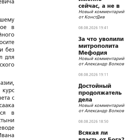
евича
сейчас, а не в
Новый комментарий
будущем,
от КонстДив
вшему
которое ещё
не настало»
кое в
08.08.2026 19:41
йного
За что уволили
осите
митрополита
и без
Мефодия
л для
Новый комментарий
(Немцова)?
от Александр Волков
ского
08.08.2026 19:11
азии,
Достойный
 курс
продолжатель
ета с
дела
саака
Новый комментарий
Губельмана-
от Александр Волков
еся в
Ярославского
стыни
08.08.2026 18:50
еводе
Всякая ли
Ивана
власть от Бога?