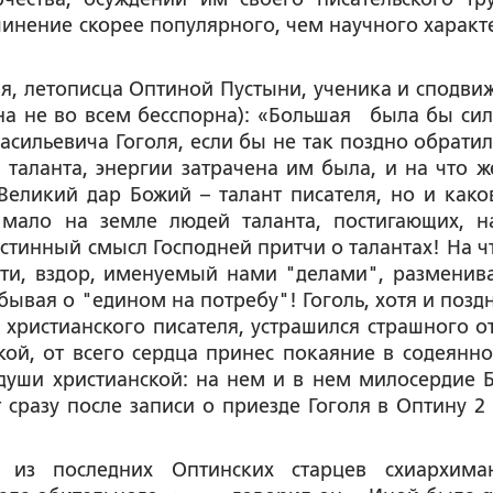
чинение скорее популярного, чем научного характе
, летописца Оптиной Пустыни, ученика и сподви
на не во всем бесспорна): «Большая была бы сил
асильевича Гоголя, если бы не так поздно обратил
 таланта, энергии затрачена им была, и на что ж
Великий дар Божий – талант писателя, но и како
 мало на земле людей таланта, постигающих, н
стинный смысл Господней притчи о талантах! На чт
сти, вздор, именуемый нами "делами", разменив
ывая о "едином на потребу"! Гоголь, хотя и поздн
 христианского писателя, устрашился страшного от
ой, от всего сердца принес покаяние в содеянн
души христианской: на нем и в нем милосердие 
т сразу после записи о приезде Гоголя в Оптину 2
из последних Оптинских старцев схиархима