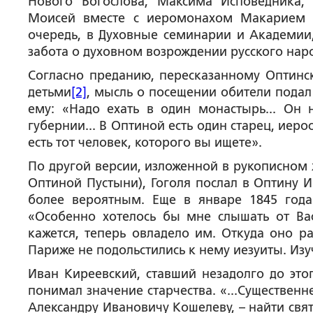
Нового Богослова, Максима Исповедника,
Моисей вместе с иеромонахом Макарием р
очередь, в Духовные семинарии и Академии,
забота о духовном возрождении русского наро
Согласно преданию, пересказанному Оптинс
детьми
[2]
, мысль о посещении обители подал
ему: «Надо ехать в один монастырь... Он 
губернии... В Оптиной есть один старец, иер
есть тот человек, которого вы ищете».
По другой версии, изложенной в рукописном
Оптиной Пустыни), Гоголя послал в Оптину И
более вероятным. Еще в январе 1845 года 
«Особенно хотелось бы мне слышать от Ва
кажется, теперь овладело им. Откуда оно ра
Париже не подольстились к нему иезуиты. Изу
Иван Киреевский, ставший незадолго до это
понимал значение старчества. «...Существенн
Александру Ивановичу Кошелеву, – найти свя