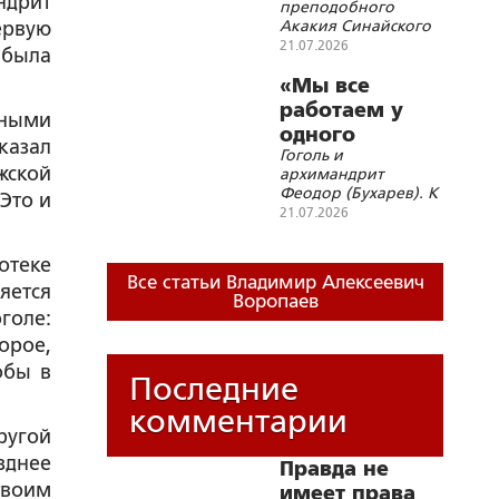
ндрит
преподобного
Акакиевич
Акакия Синайского
ервую
Башмачкин в
(7/20 июля)
21.07.2026
 была
повести Н.В.
«Мы все
Гоголя
работаем у
«Шинель»
вными
одного
казал
Гоголь и
Хозяина»
жской
архимандрит
Феодор (Бухарев). К
Это и
155-летию со дня
21.07.2026
кончины
отеке
Все статьи Владимир Алексеевич
яется
Воропаев
голе:
орое,
обы в
Последние
комментарии
ругой
зднее
Правда не
твоим
имеет права