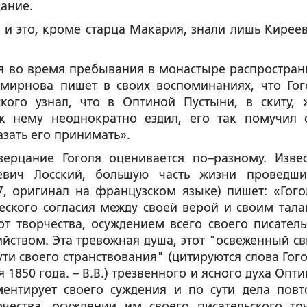
ание.
и это, кроме старца Макария, знали лишь Киреев
ля во время пребывания в монастыре распростран
Смирнова пишет в своих воспоминаниях, что Гог
кого узнал, что в Оптиной Пустыни, в скиту, 
к нему неоднократно ездил, его так помучил 
азать его принимать».
ерцание Гоголя оценивается по–разному. Изве
евич Лосский, большую часть жизни проведш
7, оригинал на французском языке) пишет: «Гого
еского согласия между своей верой и своим тала
от творчества, осуждением всего своего писатель
йством. Эта тревожная душа, этот "освеженный с
ти своего странствования" (цитируются слова Гого
1850 года. – В.В.) трезвенного и ясного духа Опти
ментирует своего суждения и по сути дела повт
чества, осуждении им своего писательского тр