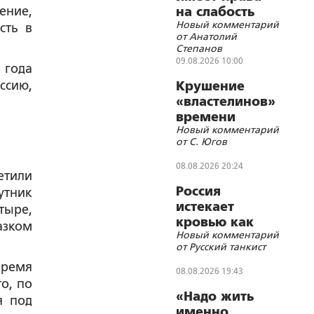
ение,
на слабость
Новый комментарий
сть в
от Анатолий
Степанов
09.08.2026 10:00
 года
ссию,
Крушение
«властелинов»
времени
Новый комментарий
от С. Югов
08.08.2026 20:24
етили
Россия
утник
истекает
тыре,
кровью как
азком
Новый комментарий
жертвенное
от Русский танкист
животное?
время
08.08.2026 19:43
о, по
«Надо жить
я под
именно