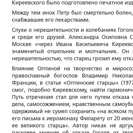
Киреевского было подготовлено печатное изд
Между тем инок Петр был смертельно болен, 
снабжавшие его лекарствами.
Слухи о нерешительности и колебаниях Гого
и среди его друзей. Александра Осиповна 
Москве «через Ивана Васильевича Киреевс
знаменитый отшельник и молчальник. Он 
нерешительностью, что старец грозил ему отк
Влияние Оптиной на творчество и миросоз
православный богослов Владимир Никола
Франции, в статье «Оптинские старцы» (197
смог, подобно Киреевскому, найти гармонич
Путь отречения стал для него путем отказа 
дела, самосожжением, нравственным самоуби
одержимый не сумел сохранить «на всяком пу
его письма к иеромонаху Филарету от 20 июня 
ее великого старца». Автор никак не аргу
расхожее мнение об отказе Гоголя от твор