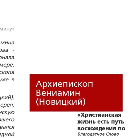
 минут
мина
ова -
нала
мере,
скопа
уже в
Архиепископ
Вениамин
кий),
(Новицкий)
ерея,
нскую
«Христианская
вшего
жизнь есть путь
вался
восхождения по
едной
Благодатное Слово
лествице духовного