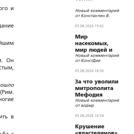
ого и
Новый комментарий
от Константин В.
дание
05.08.2026 19:42
Мир
айшим
насекомых,
мир людей и
Новый комментарий
блуд
м. Он
от КонстДив
стым,
05.08.2026 18:30
За что уволили
вошло
митрополита
и
(Рим.
Мефодия
ногие
Новый комментарий
(Немцова)?
от влдмр
ить в
05.08.2026 14:54
Крушение
«властелинов»