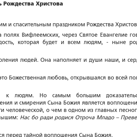
ь Рождества Христова
ким и спасительным праздником Рождества Христов
а полях Вифлеемских, через Святое Евангелие го
ость, которая будет и всем людям, - ныне ро
оления людей. Она наполняет и души наши, и сер
это Божественная любовь, открывшаяся во всей по
ей к людям. Но самым большим доказатель
ения и смирения Сына Божия является воплощени
и человеческой, о чем в одном из главных песно
слышим:
Нас бо ради родися Отроча Младо – Прев
я перед тайной воплощения Сына Божия.