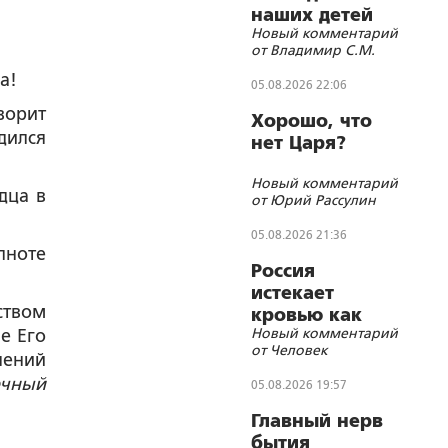
наших детей
Новый комментарий
«бегущий
от Владимир С.М.
гуру»?
а!
05.08.2026 22:06
ворит
Хорошо, что
дился
нет Царя?
Новый комментарий
дца в
от Юрий Рассулин
05.08.2026 21:36
лноте
Россия
истекает
ством
кровью как
Новый комментарий
е Его
жертвенное
от Человек
животное?
пений
ечный
05.08.2026 19:57
Главный нерв
бытия