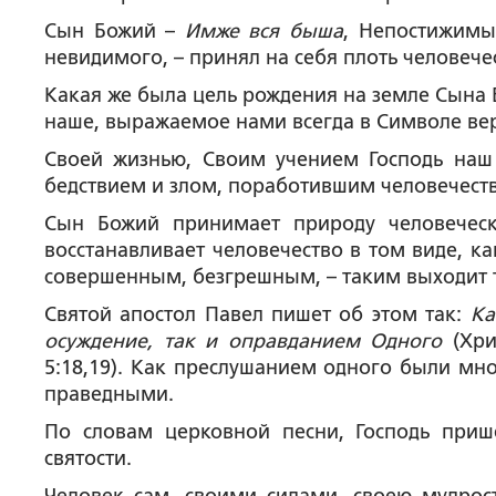
Сын Божий –
Имже вся быша
, Непостижимы
невидимого, – принял на себя плоть человече
Какая же была цель рождения на земле Сына 
наше, выражаемое нами всегда в Символе ве
Своей жизнью, Своим учением Господь наш
бедствием и злом, поработившим человечество
Сын Божий принимает природу человечес
восстанавливает человечество в том виде, к
совершенным, безгрешным, – таким выходит 
Святой апостол Павел пишет об этом так:
Ка
осуждение, так и оправданием Одного
(Хри
5:18,19). Как преслушанием одного были мн
праведными.
По словам церковной песни, Господь при
святости.