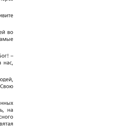
ивите
ей во
самые
ог! –
 нас,
юдей,
 Свою
анных
ь, на
сного
вятая