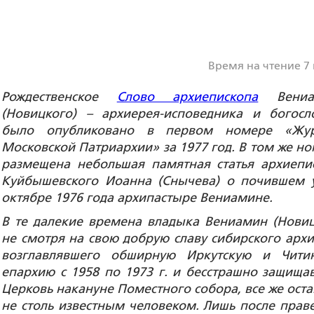
Время на чтение 7
Рождественское
Слово архиепископа
Вениа
(Новицкого) – архиерея-исповедника и богосл
было опубликовано в первом номере «Жур
Московской Патриархии» за 1977 год. В том же но
размещена небольшая памятная статья архиепи
Куйбышевского Иоанна (Снычева) о почившем 
октябре 1976 года архипастыре Вениамине.
В те далекие времена владыка Вениамин (Новиц
не смотря на свою добрую славу сибирского архи
возглавлявшего обширную Иркутскую и Чити
епархию с 1958 по 1973 г. и бесстрашно защища
Церковь накануне Поместного собора, все же оста
не столь известным человеком. Лишь после прав