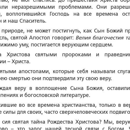
ью, не мог спастись. До пришествия Христа бор
были неразрешимыми проблемами. Они разреш
н, воплотившийся Господь на все времена ост
н и наш Спаситель.
 природе, не может постигнуть, как Сын Божий п
сль, святой Апостол говорит:
Велия благочестия та
остижимо уму, постигается верующим сердцем.
ва Христова святыми пророками и праведни
и – Христа.
вятыми апостолами, которые себя называли слуг
ю смертью они подтвердили эту свою веру.
рждая веру в воплощение Сына Божия, оставил
пениях и богословской литературе.
ившие во все времена христианства, только в ве
е силы для своих, часто сверхчеловеческих подвиго
 сия святая тайна Рождества Христова? Мы, веру
ово – это залог нашей тесной связи с Богом. 