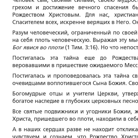
Человек сам, своими силами, своею мудрост
грехом и достижение вечного спасения 
Рождеством Христовым. Для нас, христиа
Спасителем всех, искренне верящих в Него. О
Разум человеческий, ограниченный по своей
на себя плоть человеческую. Выражая эту мы
Бог явися во плоти
(1 Тим. 3:16). Но что неп
Постигалась эта тайна еще до Рождест
веровавшими в пришествие ожидаемого Месси
Постигалась и проповедовалась эта тайна с
очевидцами воплотившегося Сына Божия. Свое
Богомудрые отцы и учители Церкви, утве
богатое наследие в глубоких церковных песно
Все святые подвижники и угодники Божии, ж
Христа, пришедшего во плоти, находили в себ
А в наших сердцах разве не находит отклика
чувствуем и сознаем, что Рождество Христ