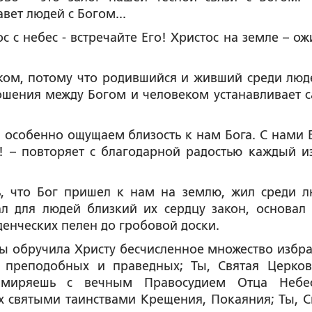
ет людей с Богом...
с с небес - встречайте Его! Христос на земле – ож
ком, потому что родившийся и живший среди люд
ношения между Богом и человеком устанавливает 
 особенно ощущаем близость к нам Бога. С нами Б
! – повторяет с благодарной радостью каждый из
ь, что Бог пришел к нам на землю, жил среди л
л для людей близкий их сердцу закон, основал
енческих пелен до гробовой доски.
 Ты обручила Христу бесчисленное множество избр
, преподобных и праведных; Ты, Святая Церков
римиряешь с вечным Правосудием Отца Небе
 святыми таинствами Крещения, Покаяния; Ты, С