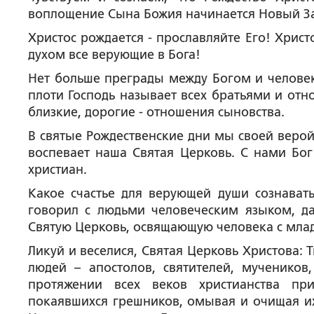
воплощение Сына Божия начинается Новый Зав
Христос рождается - прославляйте Его! Христо
духом все верующие в Бога!
Нет больше преграды между Богом и челове
плоти Господь называет всех братьями и от
близкие, дорогие - отношения сыновства.
В святые Рождественские дни мы своей верой
воспевает наша Святая Церковь. С нами Бог
христиан.
Какое счастье для верующей души сознават
говорил с людьми человеческим языком, да
Святую Церковь, освящающую человека с млад
Ликуй и веселися, Святая Церковь Христова:
людей – апостолов, святителей, мучеников
протяжении всех веков христианства п
покаявшихся грешников, омывая и очищая их