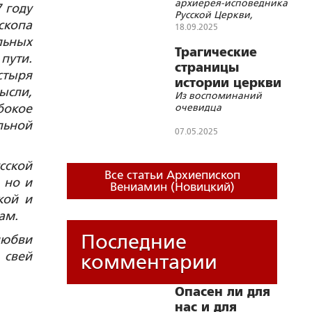
архиерея-исповедника
 году
совершенствования
Русской Церкви,
скопа
опубликовано в печати в
18.09.2025
1977 году
льных
Трагические
пути.
страницы
стыря
истории церкви
ысли,
Из воспоминаний
на
бокое
очевидца
оккупированной
льной
территории
07.05.2025
сской
Все статьи Архиепископ
 но и
Вениамин (Новицкий)
кой и
ам.
Последние
любви
 свей
комментарии
Опасен ли для
нас и для