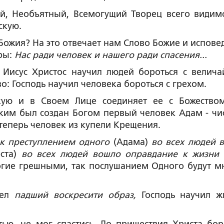
й, Необъятный, Всемогущий Творец всего видим
скую.
Божия? На это отвечает нам Слово Божие и испове
ры:
Нас ради человек и нашего ради спасения...
 Иисус Христос научил людей бороться с велич
: Господь научил человека бороться с грехом.
кую и в Своем Лице соединяет ее с Божество
аким был создан Богом первый человек Адам - чи
теперь человек из купели Крещения.
к преступлением одного
(Адама)
во всех людей 
ста)
во всех людей вошло оправдание к жизн
огие грешными, так послушанием Одного будут м
шел
падший воскресити образ,
Господь научил ж