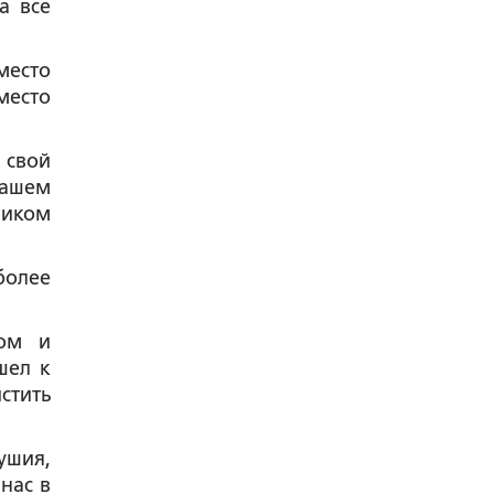
а все
место
место
 свой
вашем
ником
более
вом и
шел к
стить
ушия,
нас в