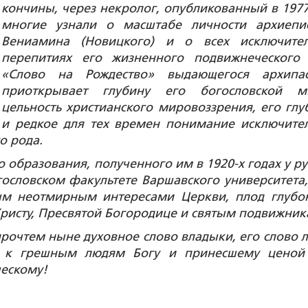
кончины, через некролог, опубликованный в 1977
многие узнали о масштабе личности архиепи
Вениамина (Новицкого) и о всех исключите
перепитиях его жизненного подвижнеческого 
«Слово на Рождество» выдающегося архипа
приоткрывает глубину его богословской м
цельность христианского мировоззрения, его глу
и редкое для тех времен понимание исключите
о рода.
о образования, полученного им в 1920-х годах у ру
ословском факультете Варшавского университета,
ным неотмирным интересами Церкви, плод глубо
ристу, Пресвятой Богородице и святым подвижник
рочтем ныне духовное слово владыки, его слово 
 к грешным людям Богу и принесшему ценой
ческому!