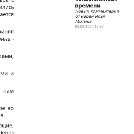
ьба с
времени
ились
Новый комментарий
ается
от иерей Илья
Мотыка
05.08.2026 12:37
ринял
йна -
ками,
ами и
и нам
ре во
в.
ющие,
Через