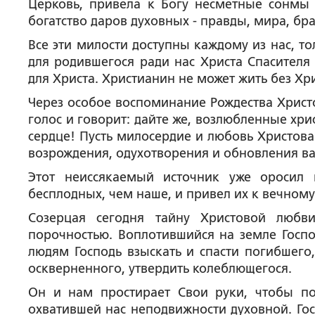
Церковь, привела к Богу несметные сонмы 
богатство даров духовных - правды, мира, бр
Все эти милости доступны каждому из нас, т
для родившегося ради нас Христа Спасителя
для Христа. Христианин не может жить без Хри
Через особое воспоминание Рождества Христо
голос и говорит: дайте же, возлюбленные хр
сердце! Пусть милосердие и любовь Христова
возрождения, одухотворения и обновления ва
Этот неиссякаемый источник уже оросил 
бесплодных, чем наше, и привел их к вечному 
Созерцая сегодня тайну Христовой любв
порочностью. Воплотившийся на земле Госп
людям Господь взыскать и спасти погибшего,
оскверненного, утвердить колеблющегося.
Он и нам простирает Свои руки, чтобы по
охватившей нас неподвижности духовной. Гос