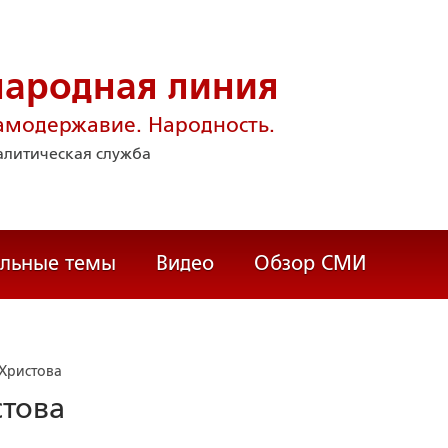
народная линия
амодержавие. Народность.
литическая служба
альные темы
Видео
Обзор СМИ
 Христова
стова