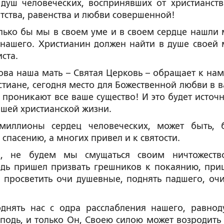
душ человеческих, воспринявших от христианств
атства, равенства и любви совершенной!
олько бы мы в своем уме и в своем сердце нашли 
 нашего. Христианин должен найти в душе своей 
ста.
ва наша мать – Святая Церковь – обращает к нам
истиане, сегодня место для Божественной любви в 
 проникают все ваше существо! И это будет источ
шей христианской жизни.
миллионы сердец человеческих, может быть, 
спасению, а многих привел и к святости.
и, не будем мы смущаться своим ничтожест
одь пришел призвать грешников к покаянию, при
 просветить очи душевные, поднять падшего, очи
днять нас с одра расслабления нашего, равнод
подь, и только Он, Своею силою может возродить 