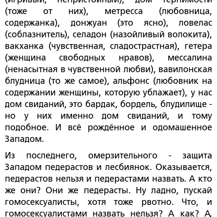
(тоже от них), метресса (любовница,
содержанка), донжуан (это ясно), ловелас
(соблазнитель), селадон (назойливый волокита),
вакханка (чувственная, сладострастная), гетера
(женщина свободных нравов), мессалина
(ненасытная в чувственной любви), вавилонская
блудница (то же самое), альфонс (любовник на
содержании женщины, которую ублажает), у нас
дом свиданий, это бардак, бордель, блудилище -
но у них именно дом свиданий, и тому
подобное. И всё рождённое и одомашенное
Западом.
Из последнего, омерзительного - защита
Западом педерастов и лесбиянок. Оказывается,
педерастов нельзя и педерастами назвать. А кто
же они? Они же педерасты. Ну ладно, пускай
гомосексуалисты, хотя тоже рвотно. Что, и
гомосексуалистами назвать нельзя? А как? А,