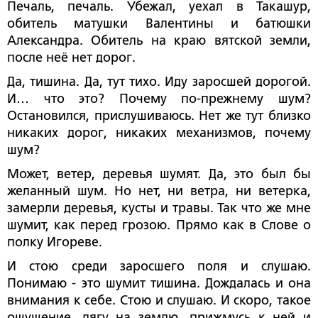
Печаль, печаль. Убежал, уехал в Такашур,
обитель матушки Валентины и батюшки
Александра. Обитель на краю вятской земли,
после неё нет дорог.
Да, тишина. Да, тут тихо. Иду заросшей дорогой.
И… что это? Почему по-прежнему шум?
Остановился, прислушиваюсь. Нет же тут близко
никаких дорог, никаких механизмов, почему
шум?
Может, ветер, деревья шумят. Да, это был бы
желанный шум. Но нет, ни ветра, ни ветерка,
замерли деревья, кусты и травы. Так что же мне
шумит, как перед грозою. Прямо как в Слове о
полку Игореве.
И стою среди заросшего поля и слушаю.
Понимаю - это шумит тишина. Дождалась и она
внимания к себе. Стою и слушаю. И скоро, такое
ощущение, лягу на землю, прижмусь к ней и