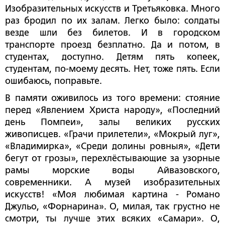
Изобразительных искусств и Третьяковка. Много
раз бродил по их залам. Легко было: солдаты
везде шли без билетов. И в городском
транспорте проезд безплатно. Да и потом, в
студентах, доступно. Детям пять копеек,
студентам, по-моему десять. Нет, тоже пять. Если
ошибаюсь, поправьте.
В памяти оживилось из того времени: стояние
перед «Явлением Христа народу», «Последний
день Помпеи», залы великих русских
живописцев. «Грачи прилетели», «Мокрый луг»,
«Владимирка», «Среди долины ровныя», «Дети
бегут от грозы», перехлёстывающие за узорные
рамы морские воды Айвазовского,
современники. А музей изобразительных
искусств! «Моя любимая картина - Романо
Джульо, «Форнарина». О, милая, так грустно не
смотри, ты лучше этих всяких «Самари». О,