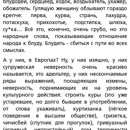
блудодей, сердцеед, ходок, воздыхатель, ухажер,
обожатель. Гулящую женщину обзывают гораздо
крепче: лярва, курва, странь, лахудра,
потаскуха, прихохотье, подстилка, шлюха,
су*ка… Всё это, конечно, очень грубо, но это
народные слова, показывающие отношение
народа к блуду. Блудить - сбиться с пути во всех
смыслах.
А у них, в Европах? Ну, у них изящно, у них
супружеская неверность очень красиво
называется, это адюльтер, у них нескончаемые
ряды выражений, поощряющих измены,
неверность, поднимающих их на уровень
культурного действия: строить куры (это уже
устаревшее, но долго бывшее в употреблении,
от слова ухаживать), куртизанка (лёгкое
поведение в высшем обществе), гризетка,
чичисбей (спутник для прогулок), гривуазный
(игривый, непристойный), дом терпимости