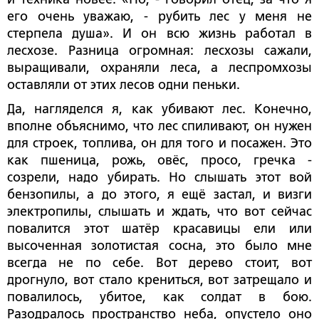
его очень уважаю, - рубить лес у меня не
стерпела душа». И он всю жизнь работал в
лесхозе. Разница огромная: лесхозы сажали,
выращивали, охраняли леса, а леспромхозы
оставляли от этих лесов одни пеньки.
Да, нагляделся я, как убивают лес. Конечно,
вполне объяснимо, что лес спиливают, он нужен
для строек, топлива, он для того и посажен. Это
как пшеница, рожь, овёс, просо, гречка -
созрели, надо убирать. Но слышать этот вой
бензопилы, а до этого, я ещё застал, и визги
электропилы, слышать и ждать, что вот сейчас
повалится этот шатёр красавицы ели или
высоченная золотистая сосна, это было мне
всегда не по себе. Вот дерево стоит, вот
дрогнуло, вот стало крениться, вот затрещало и
повалилось, убитое, как солдат в бою.
Разодралось пространство неба, опустело оно