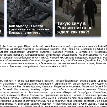
Такую зиму в
Как выглядит место
8
России никто не
крушение вертолета на
й
ждал: как так?!
Кавказе: смотреть
; Джебхат ан-Нусра (Фронт победы); «Аль-Каида» («База»); «Братья-мусульмане» («Аль-И
тский исламский джихад»); «Исламская группа» («Аль-Гамаа аль-Исламия»); «Асбат ал
Кавказ» («Кавказский Эмират»); «Конгресс народов Ичкерии и Дагестана»; «Исламск
-татарского народа»; Международное религиозное объединение «ТаблигиДжамаат»; «У
я народная самооборона» (УНА - УНСО); «Тризуб им. Степана Бандеры»; Украинская ор
зное объединение «АУМ Синрике»; Свидетели Иеговы; «АУМСинрике» (AumShinrikyo, AUM
усское национальное единство»; «Движение против нелегальной иммиграции»; Комитет
нство»; Движение «Колумбайн»; Батальон «Азов»; Meta
ым.Реалии»; «Телеканал Настоящее Время»; Татаро-башкирская служба Радио Свобода
; «Фактограф»; «Север.Реалии»; Общество с ограниченной ответственностью «Радио 
; Пономарев Лев Александрович; Савицкая Людмила Алексеевна; Маркелов Сергей Ев
ов Евгений Николаевич; Альбац; «Центр по работе с проблемой насилия "Насили
ельских инициатив и образовательных проектов «Открытый Петербург»; Санкт-Пете
ron); активистка Ирина Сторожева; правозащитник Алена Попова; Социально-ориент
здоровья граждан «Феникс плюс»; автономная некоммерческая организация социально
рограммно-целевой Благотворительный Фонд «СВЕЧА»; Красноярская региональная общ
ав граждан»; интернет-издание «Медуза»; «Аналитический центр Юрия Левады» (Левад
омашки монолит»; M.News World — общественно-политическое медиа;Bellingcat — авто