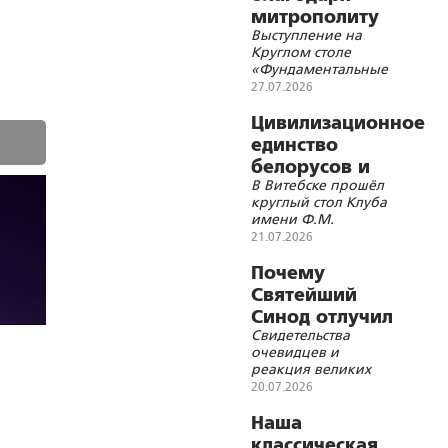
митрополиту
Выступление на
Иосифу
Круглом столе
(Семашко)
«Фундаментальные
Белоруссия не
основы Союзного
27.07.2026
стала
государства и
современные
Цивилизационное
Галичиной, а
геополитические
единство
Достоевский
вызовы»
белорусов и
является
В Витебске прошёл
русских – основа
великим
круглый стол Клуба
строительства
белорусом?
имени Ф.М.
Союзного
Достоевского
21.07.2026
государства
Почему
Святейший
Синод отлучил
Свидетельства
Льва Толстого
очевидцев и
от Церкви?
реакция великих
современников
20.07.2026
Наша
классическая