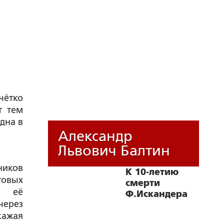
чётко
т тем
дна в
Александр
Львович Балтин
ников
К 10-летию
овых
смерти
с её
Ф.Искандера
через
кажая