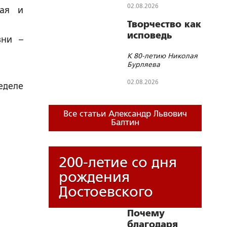
02.08.2026
ная и
Творчество как
исповедь
зни –
К 80-летию Николая
Бурляева
02.08.2026
еделе
Все статьи Александр Львович
Балтин
200-летие со дня
рождения
Достоевского
Почему
благодаря