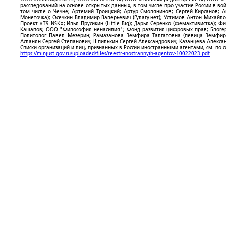
расследований на основе открытых данных, в том числе про участие России в в
том числе о Чечне; Артемий Троицкий; Артур Смолянинов; Сергей Кирсанов; 
Монеточка); Осечкин Владимир Валерьевич (Гулагу.нет); Устимов Антон Михайл
Проект «T9 NSK»; Илья Прусикин (Little Big); Дарья Серенко (фемактивистка);
Кашапов; ООО "Философия ненасилия"; Фонд развития цифровых прав; Блогер
Политолог Павел Мезерин; Рамазанова Земфира Талгатовна (певица Земфира)
Асланян Сергей Степанович; Шпилькин Сергей Александрович; Казанцева Алекса
Списки организаций и лиц, признанных в России иностранными агентами, см. по 
https://minjust.gov.ru/uploaded/files/reestr-inostrannyih-agentov-10022023.pdf