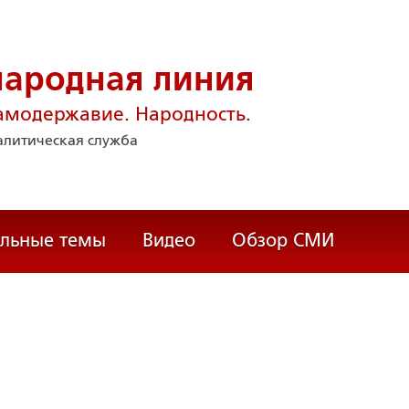
народная линия
амодержавие. Народность.
литическая служба
альные темы
Видео
Обзор СМИ