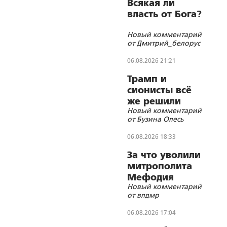
Всякая ли
власть от Бога?
Новый комментарий
от Дмитрий_белорус
06.08.2026 21:21
Трамп и
сионисты всё
же решили
Новый комментарий
убить лидера
от Бузина Олесь
Ирана
06.08.2026 18:33
За что уволили
митрополита
Мефодия
Новый комментарий
(Немцова)?
от влдмр
06.08.2026 17:04