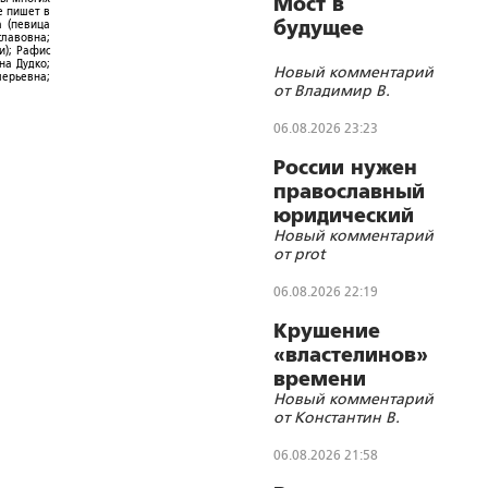
Мост в
е пишет в
будущее
а (певица
славовна;
и); Рафис
на Дудко;
Новый комментарий
лерьевна;
от Владимир В.
06.08.2026 23:23
России нужен
православный
юридический
Новый комментарий
СОБР
от prot
06.08.2026 22:19
Крушение
«властелинов»
времени
Новый комментарий
от Константин В.
06.08.2026 21:58