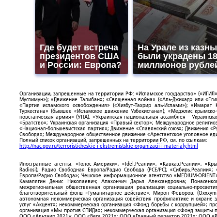
Где будет встреча
На Урале из казны
президентов США
были украдены 1
и России: Европа?
миллионов рубле
Организации, запрещенные на территории РФ: «Исламское государство» («ИГИЛ»)
Муслимун»); «Движение Талибан»; «Священная война» («Аль-Джихад» или «Египе
«Партия исламского освобождения» («Хизбут-Тахрир аль-Ислами»); «Имарат 
Туркестана» (бывшее «Исламское движение Узбекистана»); «Меджлис крымско
повстанческая армия» (УПА); «Украинская национальная ассамблея – Украинска
«Братство»; Украинская организация «Правый сектор»; Международное религио
«Национал-большевистская партия»; Движение «Славянский союз»; Движения «Р
Свобода»; Международное общественное движение «Арестантское уголовное еди
Полный список организаций, запрещенных на территории РФ, см. по ссылкам:
http://nac.gov.ru/terroristicheskie-i-ekstremistskie-organizacii-i-materialy.html
Иностранные агенты: «Голос Америки»; «Idel.Реалии»; «Кавказ.Реалии»; «Кр
Radiosi); Радио Свободная Европа/Радио Свобода (PCE/PC); «Сибирь.Реалии»
Европа/Радио Свобода»; Чешское информационное агентство «MEDIUM-ORIENT»
Камалягин Денис Николаевич; Апахончич Дарья Александровна; Понасенк
межрегиональная общественная организация реализации социально-просветит
благотворительный фонд «Гуманитарное действие»; Мирон Федоров; (Oxxxymi
автономная некоммерческая организация содействия профилактике и охране 
услуг «Акцент»; некоммерческая организация «Фонд борьбы с коррупцией»; п
организация «Мы против СПИДа»; некоммерческая организация «Фонд защиты пр
ООО «Альтаир 2021»; ООО «Вега 2021»; ООО «Главный редактор 2021»; ООО «Р