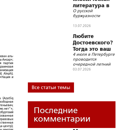
литература в
О русской
назидание
буржуазности
потомкам
13.07.2026
Любите
Достоевского?
Тогда это ваш
4 июля в Петербурге
день!
хван аль-
проводится
ь-Ансар»;
ая партия
очередной летний
краинская
День Достоевского
03.07.2026
ганизация
, Aleph);
 «Нация и
Все статьи темы
 (Azatliq
Свободная
геньевич;
Последние
ю.нет"»;
рбургский
ированная
комментарии
-правовых
ественная
а-центр);
ры многих