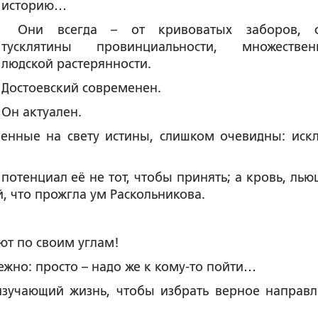
историю…
Они всегда – от кривоватых заборов, с
тусклятины провинциальности, множествен
людской растерянности.
Достоевский современен.
Он актуален.
ленные на свету истины, слишком очевидны: иск
потенциал её не тот, чтобы принять; а кровь, лью
й, что прожгла ум Раскольникова.
т по своим углам!
жно: просто – надо же к кому-то пойти…
изучающий жизнь, чтобы избрать верное направл