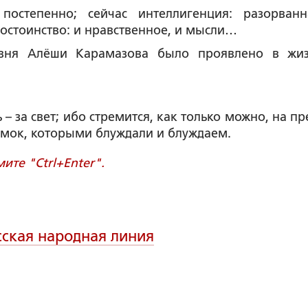
остепенно; сейчас интеллигенция: разорван
достоинство: и нравственное, и мысли…
овня Алёши Карамазова было проявлено в жи
– за свет; ибо стремится, как только можно, на пр
тёмок, которыми блуждали и блуждаем.
те "Ctrl+Enter".
сская народная линия