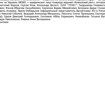
ойне на Украине; МЕМО — юридическое лицо главреда издания «Кавказский узел», которо
Анатолий Фурсов; Сергей Ухов; Александр Шелест; ООО "ТЕНЕС"; Гырдымова Елизавет
ович; Яганов Ибрагим Хасанбиевич; Харченко Вадим Михайлович; Беседина Дарья Стани
 Фидель Агумава; Эрдни Омбадыков (официальный представитель Далай-ламы XIV в Росси
 Николай Соболев; Ведущий Александр Макашенц; Писатель Елена Прокашева; Екатери
; Гудков Дмитрий Геннадьевич; Галлямов Аббас Радикович; Намазбаева Татьяна Ва
ндра Николаевна; Ривина Анна Валерьевна
ссылкам: