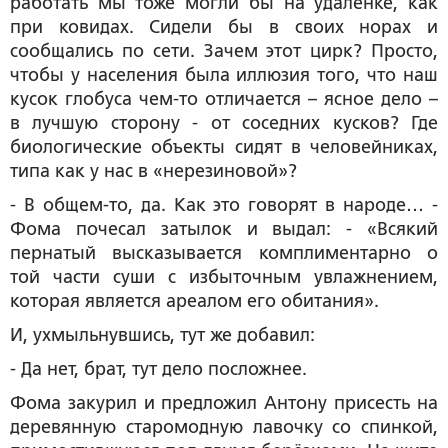
работать мы тоже могли бы на удалёнке, как
при ковидах. Сидели бы в своих норах и
сообщались по сети. Зачем этот цирк? Просто,
чтобы у населения была иллюзия того, что наш
кусок глобуса чем-то отличается – ясное дело –
в лучшую сторону - от соседних кусков? Где
биологические объекты сидят в человейниках,
типа как у нас в «нерезиновой»?
- В общем-то, да. Как это говорят в народе… -
Фома почесал затылок и выдал: - «Всякий
пернатый высказывается комплиментарно о
той части суши с избыточным увлажнением,
которая является ареалом его обитания».
И, ухмыльнувшись, тут же добавил:
- Да нет, брат, тут дело посложнее.
Фома закурил и предложил Антону присесть на
деревянную старомодную лавочку со спинкой,