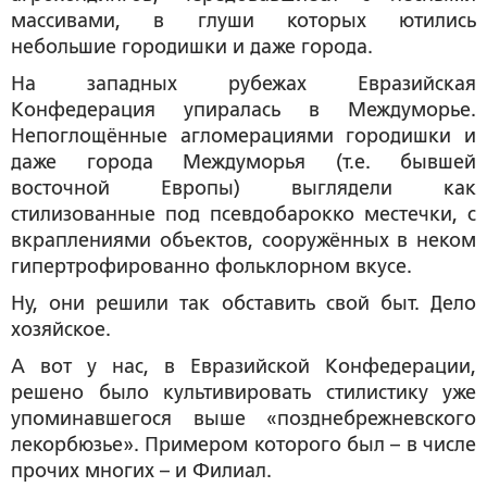
массивами, в глуши которых ютились
небольшие городишки и даже города.
На западных рубежах Евразийская
Конфедерация упиралась в Междуморье.
Непоглощённые агломерациями городишки и
даже города Междуморья (т.е. бывшей
восточной Европы) выглядели как
стилизованные под псевдобарокко местечки, с
вкраплениями объектов, сооружённых в неком
гипертрофированно фольклорном вкусе.
Ну, они решили так обставить свой быт. Дело
хозяйское.
А вот у нас, в Евразийской Конфедерации,
решено было культивировать стилистику уже
упоминавшегося выше «позднебрежневского
лекорбюзье». Примером которого был – в числе
прочих многих – и Филиал.