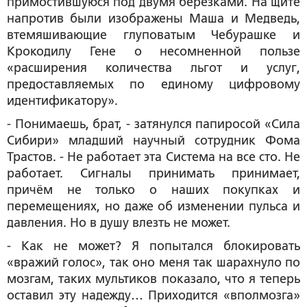
примостившуюся под двумя берёзками. На щите
напротив были изображены Маша и Медведь,
втемяшивающие глуповатым Чебурашке и
Крокодилу Гене о несомненной пользе
«расширения количества льгот и услуг,
предоставляемых по единому цифровому
идентификатору».
- Понимаешь, брат, - затянулся папиросой «Сила
Сибири» младший научный сотрудник Фома
Трастов. - Не работает эта Система на все сто. Не
работает. Сигналы принимать принимает,
причём не только о наших покупках и
перемещениях, но даже об изменении пульса и
давления. Но в душу влезть не может.
- Как не может? Я попытался блокировать
«вражий голос», так оно меня так шарахнуло по
мозгам, таких мультиков показало, что я теперь
оставил эту надежду… Приходится «вполмозга»