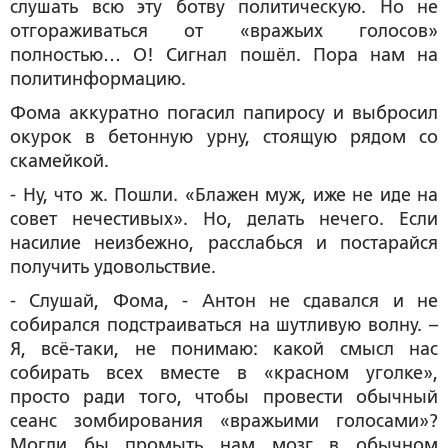
слушать всю эту ботву политическую. Но не
отгораживаться от «вражьих голосов»
полностью… О! Сигнал пошёл. Пора нам на
политинформацию.
Фома аккуратно погасил папиросу и выбросил
окурок в бетонную урну, стоящую рядом со
скамейкой.
- Ну, что ж. Пошли. «Блажен муж, иже не иде на
совет нечестивых». Но, делать нечего. Если
насилие неизбежно, расслабься и постарайся
получить удовольствие.
- Слушай, Фома, - Антон не сдавался и не
собирался подстраиваться на шутливую волну. –
Я, всё-таки, не понимаю: какой смысл нас
собирать всех вместе в «красном уголке»,
просто ради того, чтобы провести обычный
сеанс зомбирования «вражьими голосами»?
Могли бы промыть нам мозг в обычном