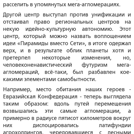
расселить в упомянутых мега-агломерациях.
Другой центр выступал против унификации и
отстаивал право региональных центров на
некую идейно-культурную автономию. Этот
центр, который можно назвать воплощением
идеи «Пирамиды вместо Сети», в итоге одержал
верх, и в результате облик планеты хотя и
претерпел некоторые изменения, но,
человеконенавистический футуризм мега-
агломераций, всё-таки, был разбавлен кое-
какими элементами самобытности.
Например, место обитания наших героев -
Евразийская Конфедерация - теперь выглядела
таким образом: вдоль путей перемещения
возвышались эти самые агломерации, а
примерно в радиусе пятисот километров вокруг
них дислоцировались латифундии
агрохолдингов, чередовавшиеся с лесными