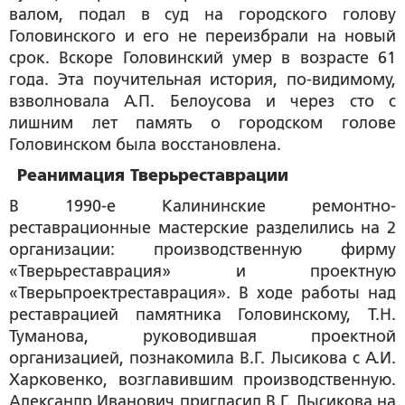
валом, подал в суд на городского голову
Головинского и его не переизбрали на новый
срок. Вскоре Головинский умер в возрасте 61
года. Эта поучительная история, по-видимому,
взволновала А.П. Белоусова и через сто с
лишним лет память о городском голове
Головинском была восстановлена.
Реанимация Тверьреставрации
В 1990-е Калининские ремонтно-
реставрационные мастерские разделились на 2
организации: производственную фирму
«Тверьреставрация» и проектную
«Тверьпроектреставрация». В ходе работы над
реставрацией памятника Головинскому, Т.Н.
Туманова, руководившая проектной
организацией, познакомила В.Г. Лысикова с А.И.
Харковенко, возглавившим производственную.
Александр Иванович пригласил В.Г. Лысикова на