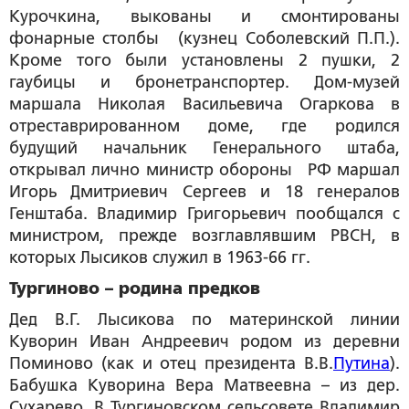
Курочкина, выкованы и смонтированы
фонарные столбы (кузнец Соболевский П.П.).
Кроме того были установлены 2 пушки, 2
гаубицы и бронетранспортер. Дом-музей
маршала Николая Васильевича Огаркова в
отреставрированном доме, где родился
будущий начальник Генерального штаба,
открывал лично министр обороны РФ маршал
Игорь Дмитриевич Сергеев и 18 генералов
Генштаба. Владимир Григорьевич пообщался с
министром, прежде возглавлявшим РВСН, в
которых Лысиков служил в 1963-66 гг.
Тургиново – родина предков
Дед В.Г. Лысикова по материнской линии
Куворин Иван Андреевич родом из деревни
Поминово (как и отец президента В.В.
Путина
).
Бабушка Куворина Вера Матвеевна – из дер.
Сухарево. В Тургиновском сельсовете Владимир