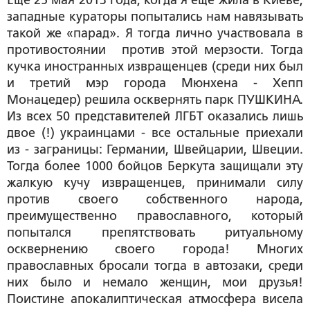
Еще 25 мая 2013 года, когда я еще жила в Киеве,
западные кураторы попытались нам навязывать
такой же «парад». Я тогда лично участвовала в
противостоянии против этой мерзости. Тогда
кучка иностранных извращенцев (среди них был
и третий мэр города Мюнхена - Хепп
Монацедер) решила осквернять парк ПУШКИНА.
Из всех 50 представителей ЛГБТ оказались лишь
двое (!) украинцами - все остальные приехали
из - заграницы: Германии, Швейцарии, Швеции.
Тогда более 1000 бойцов Беркута защищали эту
жалкую кучу извращенцев, принимали силу
против своего собственного народа,
преимущественно православного, который
попытался препятствовать ритуальному
осквернению своего города! Многих
православных бросали тогда в автозаки, среди
них было и немало женщин, мои друзья!
Поистине апокалиптическая атмосфера висела