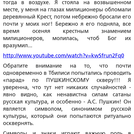
тогда в воздухе. Я стояла на возвышенном
месте, у меня на глазах милиционеры обломали
деревянный Крест, потом небрежно бросали его
почти у моих ног! Бережно я его подняла, все
время осеняя крестным знамением
милиционеров, молилась, чтоб Бог их
вразумил...
http://www.youtube.com/watch?v=kwSfrun2Fq0
Обратите внимание на то, что почти
одновременно в Тбилиси попытались проводить
«парад» по ПУШКИНСКОМУ скверу!!! Я
уверенна, что тут нет никаких случайностей -
явно видно, как ненавистна силам сатаны
русская культура, и особенно - А.С. Пушкин! Он
является символом, синонимом русской
культуры, который они попытаются ритуально
осквернять.
Символы и знаки играют важную роль в