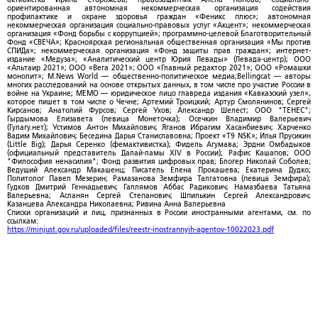
ориентированная автономная некоммерческая организация содействия
профилактике и охране здоровья граждан «Феникс плюс»; автономная
некоммерческая организация социально-правовых услуг «Акцент»; некоммерческая
организация «Фонд борьбы с коррупцией»; программно-целевой Благотворительный
Фонд «СВЕЧА»; Красноярская региональная общественная организация «Мы против
СПИДа»; некоммерческая организация «Фонд защиты прав граждан»; интернет-
издание «Медуза»; «Аналитический центр Юрия Левады» (Левада-центр); ООО
«Альтаир 2021»; ООО «Вега 2021»; ООО «Главный редактор 2021»; ООО «Ромашки
монолит»; M.News World — общественно-политическое медиа;Bellingcat — авторы
многих расследований на основе открытых данных, в том числе про участие России в
войне на Украине; МЕМО — юридическое лицо главреда издания «Кавказский узел»,
которое пишет в том числе о Чечне; Артемий Троицкий; Артур Смолянинов; Сергей
Кирсанов; Анатолий Фурсов; Сергей Ухов; Александр Шелест; ООО "ТЕНЕС";
Гырдымова Елизавета (певица Монеточка); Осечкин Владимир Валерьевич
(Гулагу.нет); Устимов Антон Михайлович; Яганов Ибрагим Хасанбиевич; Харченко
Вадим Михайлович; Беседина Дарья Станиславовна; Проект «T9 NSK»; Илья Прусикин
(Little Big); Дарья Серенко (фемактивистка); Фидель Агумава; Эрдни Омбадыков
(официальный представитель Далай-ламы XIV в России); Рафис Кашапов; ООО
"Философия ненасилия"; Фонд развития цифровых прав; Блогер Николай Соболев;
Ведущий Александр Макашенц; Писатель Елена Прокашева; Екатерина Дудко;
Политолог Павел Мезерин; Рамазанова Земфира Талгатовна (певица Земфира);
Гудков Дмитрий Геннадьевич; Галлямов Аббас Радикович; Намазбаева Татьяна
Валерьевна; Асланян Сергей Степанович; Шпилькин Сергей Александрович;
Казанцева Александра Николаевна; Ривина Анна Валерьевна
Списки организаций и лиц, признанных в России иностранными агентами, см. по
ссылкам:
https://minjust.gov.ru/uploaded/files/reestr-inostrannyih-agentov-10022023.pdf