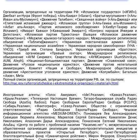
Организации, запрещенные на территории РФ: «Исламское государство» («ИГИЛ»);
Джебхат ан-Нусра (Фронт победы); «Аль-Каида» («База»); «Братья-мусульмане» («Аль-
Ихван аль-Муслимун»); «Движение Талибан»; «Священная война» («Аль-Джихад» или
«Египетский исламский джихад»); «Исламская группа» («Аль-Гамаа аль-Исламия»);
«Асбат аль-Ансар»; «Партия исламского освобождения» («Хизбут-Тахрир аль-
Ислами»); «Имарат Кавказ» («Кавказский Эмират»); «Конгресс народов Ичкерии и
Дагестана»; «Исламская партия Туркестана» (бывшее «Исламское движение
Узбекистана»); «Меджлис крымско-татарского народа»; Международное религиозное
объединение «ТаблигиДжамаат»; «Украинская повстанческая армия» (УПА);
«Украинская национальная ассамблея – Украинская народная самооборона» (УНА -
УНСО); «Тризуб им. Степана Бандеры»; Украинская организация «Братство»;
Украинская организация «Правый сектор»; Международное религиозное
объединение «АУМ Синрике»; Свидетели Иеговы; «АУМСинрике» (AumShinrikyo,
AUM, Aleph); «Национал-большевистская партия»; Движение «Славянский союз»;
Движения «Русское национальное единство»; «Движение против нелегальной
иммиграции»; Комитет «Нация и Свобода»; Международное общественное
движение «Арестантское уголовное единство»; Движение «Колумбайн»; Батальон
«Азов»; Meta
Полный список организаций, запрещенных на территории РФ, см. по ссылкам:
http://nac.gov.ru/terroristicheskie-i-ekstremistskie-organizacii-i-materialy.html
Иностранные агенты: «Голос Америки»; «Idel.Реалии»; «Кавказ.Реалии»;
«Крым.Реалии»; «Телеканал Настоящее Время»; Татаро-башкирская служба Радио
Свобода (Azatliq Radiosi); Радио Свободная Европа/Радио Свобода (PCE/PC);
«Сибирь.Реалии»; «Фактограф»; «Север.Реалии»; Общество с ограниченной
ответственностью «Радио Свободная Европа/Радио Свобода»; Чешское
информационное агентство «MEDIUM-ORIENT»; Пономарев Лев Александрович;
Савицкая Людмила Алексеевна; Маркелов Сергей Евгеньевич; Камалягин Денис
Николаевич; Апахончич Дарья Александровна; Понасенков Евгений Николаевич;
Альбац; «Центр по работе с проблемой насилия "Насилию.нет"»; межрегиональная
общественная организация реализации социально-просветительских инициатив и
образовательных проектов «Открытый Петербург»; Санкт-Петербургский
благотворительный фонд «Гуманитарное действие»; Мирон Федоров; (Oxxxymiron);
активистка Ирина Сторожева; правозащитник Алена Попова; Социально-