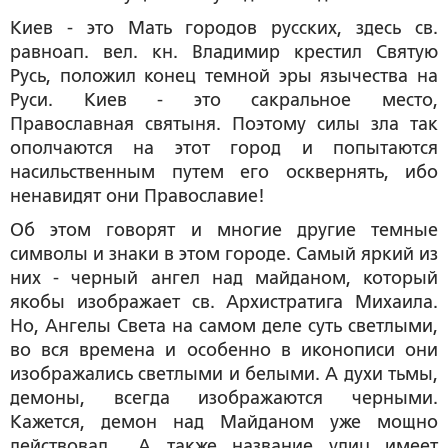
Киев - это Мать городов русских, здесь св.
равноап. вел. кн. Владимир крестил Святую
Русь, положил конец темной эры язычества на
Руси. Киев - это сакральное место,
Православная святыня. Поэтому силы зла так
ополчаются на этот город и попытаются
насильственным путем его осквернять, ибо
ненавидят они Православие!
Об этом говорят и многие другие темные
символы и знаки в этом городе. Самый яркий из
них - черный ангел над майданом, который
якобы изображает св. Архистратига Михаила.
Но, Ангелы Света на самом деле суть светлыми,
во вся времена и особенно в иконописи они
изображались светлыми и белыми. А духи тьмы,
демоны, всегда изображаются черными.
Кажется, демон над Майданом уже мощно
действовал... А также название улиц имеет