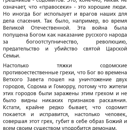
грешников - содомитов. Это, конечно, никак не
означает, что «правосеки» - это хорошие люди.
Но иногда Бог использует и врагов наших для
дела спасения. Так было, например, во время
Великой Отечественной. Эта война была
попущена Богом как наказание русского народа
за богоотступничество, революцию,
предательство и убийство святой Царской
Семьи.
Настолько тяжки содомские
противоестественные грехи, что Бог во времена
Ветхого Завета пошел на уничтожение двух
городов, Содома и Гоморру, потому что жители
этих городов были заражены этим грехом и не
было видны никаких признаков раскаяния.
Кстати, крайне редко бывает, что содомит
покается и исправится, настолько человек,
совершая этот грех, губит в себе образ Божий и
всем своим существом уподобится демонам.