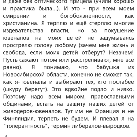
и даже без оптического прицела (учили хорошо
и практика была...). И это - при всем моем
смирении и богобоязненности, как
христианина. Я терплю и ещё стерплю многие
издевательства власти, но за покушение
ювеналов на моих детей не задумываясь
прострелю голову любому (зачем мне жизнь и
свобода, если моих детей отберут? Незачем!
Пусть сажают потом или расстреливают, мне все
равно). Я понимаю, что бабушка из
Новосибирской области, конечно не сможет так,
как я- ювеналы и выбирают тех, кто послабее
(шкуру берегут). Это вдвойне подло и низко.
Поэтому надо всем миром, православными
общинами, встать на защиту наших детей от
живодеров-ювеналов. Тут им не Франция и не
Финляндия, терпеть не будем. И плевал я на
"толерантность", термин либералов-выродков.