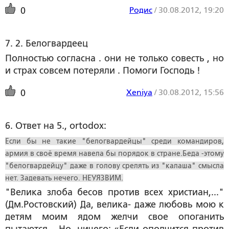
Родис
/
30.08.2012, 19:20
0
7. 2. Белогвардеец
Полностью согласна . они не только совесть , но
и страх совсем потеряли . Помоги Господь !
Xeniya
/
30.08.2012, 15:56
0
6. Ответ на 5., ortodox:
Если бы не такие "белогвардейцы" среди командиров,
армия в своё время навела бы порядок в стране.Беда -этому
"белогвардейцу" даже в голову срелять из "калаша" смысла
нет. Задевать нечего. НЕУЯЗВИМ.
"Велика злоба бесов против всех христиан,..."
(Дм.Ростовский) Да, велика- даже любовь мою к
детям моим ядом желчи свое опоганить