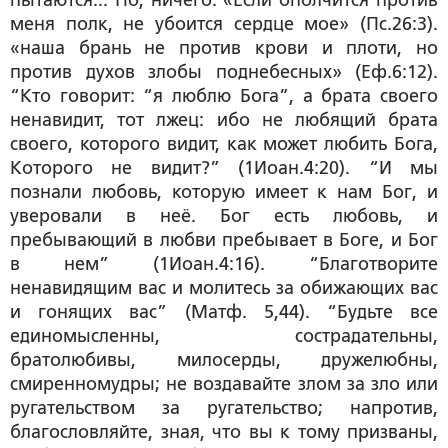
пытаются... Но, ничего: «Если ополчится против
меня полк, не убоится сердце мое» (Пс.26:3).
«наша брань не против крови и плоти, но
против духов злобы поднебесных» (Еф.6:12).
“Кто говорит: “я люблю Бога”, а брата своего
ненавидит, тот лжец: ибо не любящий брата
своего, которого видит, как может любить Бога,
Которого не видит?” (1Иоан.4:20). “И мы
познали любовь, которую имеет к нам Бог, и
уверовали в неё. Бог есть любовь, и
пребывающий в любви пребывает в Боге, и Бог
в нем” (1Иоан.4:16). “Благотворите
ненавидящим вас и молитесь за обижающих вас
и гонящих вас” (Матф. 5,44). “Будьте все
единомысленны, сострадательны,
братолюбивы, милосерды, дружелюбны,
смиренномудры; не воздавайте злом за зло или
ругательством за ругательство; напротив,
благословляйте, зная, что вы к тому призваны,