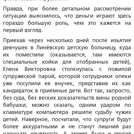
Правда, при более детальном рассмотрении
ситуации выяснилось, что деньги играют здесь
гораздо б
о
льшую роль, чем это кажется на
первый взгляд.
Приехав через несколько дней после изъятия
девчушек в Линёвскую детскую больницу, куда
их поместили (оказывается, там имеются
специальные койки для отобранных детей),
Елена Викторовна столкнулась с пожилой
супружеской парой, которой сотрудники опеки
уже посулили ее внучек, представив их как
кандидаток в приемные дети. Вот так, запросто,
без суда, без веских доказательств вины родной
бабушки, можно сказать, одним ударом по
клавиатуре компьютера решили судьбу чужих
детей. Наверное, посчитали, что супруги будут
более аккуратными и не станут лишний раз
нарушать отчетность. А, может, была и другая