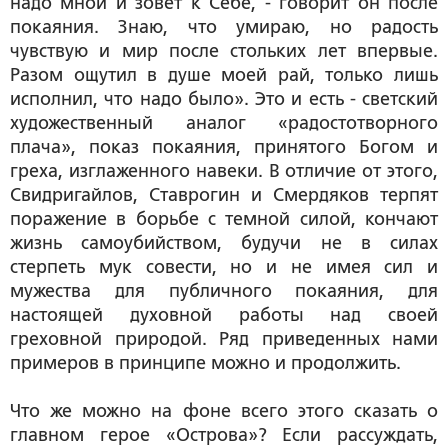
надо мной и зовет к Себе, - говорит он после
покаяния. Знаю, что умираю, но
радость
чувствую и мир после стольких лет впервые.
Разом ощутил в душе моей рай
, только лишь
исполнил, что надо было». Это и есть - светский
художественный аналог «радостотворного
плача», показ покаяния, принятого Богом и
греха, изглаженного навеки. В отличие от этого,
Свидригайлов, Ставрогин и Смердяков терпят
поражение в борьбе с темной силой, кончают
жизнь самоубийством, будучи не в силах
стерпеть мук совести, но и не имея сил и
мужества для публичного покаяния, для
настоящей духовной работы над своей
греховной природой. Ряд приведенных нами
примеров в принципе можно и продолжить.
Что же можно на фоне всего этого сказать о
главном герое «Острова»? Если рассуждать,