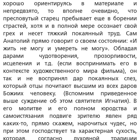
хорошо ориентируясь в материале и
непредвзято, то вполне очевидно, что
пресловутый старец пребывает еще в борении
страстей, хотя и в полной мере осознает свой
грех и несет тяжкий покаянный труд. Сам
Анатолий прямо говорит о своем состоянии: «И
жить не могу и умереть не могу». Обладая
дарами чудотворения, прозорливости,
исцеления и т.д. (если воспринимать его в
контексте художественного мира фильма), он
так и не воспринял дар покаянных слез,
который отцы почитают высшим из всех даров
Божиих человеку. (Вспомним приведенное
выше суждение об этом святителя Игнатия). В
его молитве и его полном юродства и
самоистязания подвиге зрителю явлен ряд
каких-то, прямо скажем, нарочитых чудес, но
при этом господствует та характерная
сухость
,
которая, согласно духовной традиции