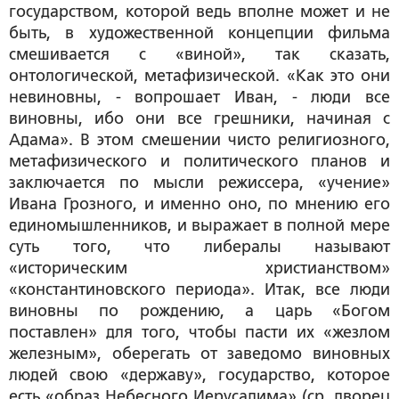
государством, которой ведь вполне может и не
быть, в художественной концепции фильма
смешивается с «виной», так сказать,
онтологической, метафизической. «Как это они
невиновны, - вопрошает Иван, - люди все
виновны, ибо они все грешники, начиная с
Адама». В этом
смешении чисто религиозного,
метафизического и политического планов
и
заключается по мысли режиссера, «учение»
Ивана Грозного, и именно оно, по мнению его
единомышленников, и
выражает в полной мере
суть того, что либералы называют
«историческим христианством»
«константиновского периода»
. Итак, все люди
виновны по рождению, а царь «Богом
поставлен» для того, чтобы пасти их «жезлом
железным», оберегать от заведомо виновных
людей свою «державу», государство, которое
есть «образ Небесного Иерусалима» (ср. дворец