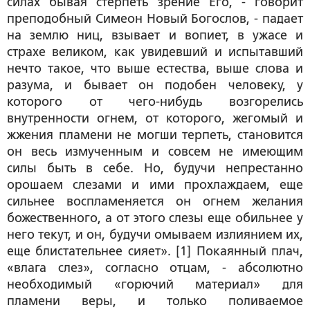
силах бывая стерпеть зрение Его, - говорит
преподобный Симеон Новый Богослов
, - падает
на землю ниц, взывает и вопиет, в ужасе и
страхе великом, как увидевший и испытавший
нечто такое, что выше естества, выше слова и
разума, и бывает он подобен человеку, у
которого от чего-нибудь возгорелись
внутренности огнем, от которого, жегомый и
жжения пламени не могши терпеть, становится
он весь измученным и совсем не имеющим
силы быть в себе. Но,
будучи непрестанно
орошаем слезами и ими прохлаждаем, еще
сильнее воспламеняется он огнем желания
божественного, а от этого слезы еще обильнее у
него текут, и он, будучи омываем излиянием их,
еще блистательнее сияет»
.
[1]
Покаянный плач,
«влага слез», согласно отцам, - абсолютно
необходимый «горючий материал» для
пламени веры, и только поливаемое