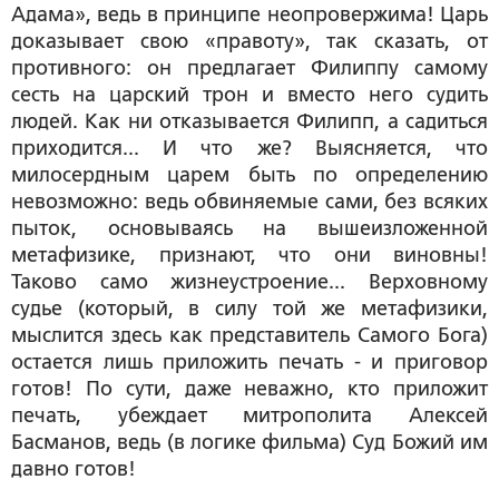
Адама», ведь в принципе неопровержима! Царь
доказывает свою «правоту», так сказать, от
противного: он предлагает Филиппу самому
сесть на царский трон и вместо него судить
людей. Как ни отказывается Филипп, а садиться
приходится... И что же? Выясняется, что
милосердным царем быть по определению
невозможно: ведь обвиняемые сами, без всяких
пыток, основываясь на вышеизложенной
метафизике, признают, что они виновны!
Таково само жизнеустроение... Верховному
судье (который, в силу той же метафизики,
мыслится здесь как представитель Самого Бога)
остается лишь приложить печать - и приговор
готов! По сути, даже неважно, кто приложит
печать, убеждает митрополита Алексей
Басманов, ведь (в логике фильма) Суд Божий им
давно готов!