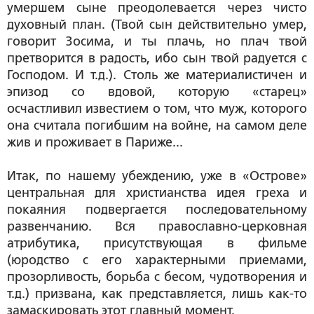
умершем сыне преодолевается через чисто
духовный план. (Твой сын действительно умер,
говорит Зосима, и ты плачь, но плач твой
претворится в радость, ибо сын твой радуется с
Господом. И т.д.). Столь же материалистичен и
эпизод со вдовой, которую «старец»
осчастливил известием о том, что муж, которого
она считала погибшим на войне, на самом деле
жив и проживает в Париже...
Итак, по нашему убеждению, уже в «Острове»
центральная для христианства идея греха и
покаяния подвергается последовательному
развенчанию. Вся православно-церковная
атрибутика, присутствующая в фильме
(юродство с его характерными приемами,
прозорливость, борьба с бесом, чудотворения и
т.д.) призвана, как представляется, лишь как-то
замаскировать этот главный момент.