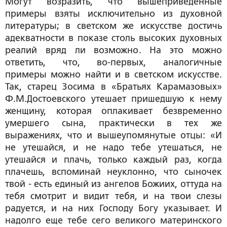
Могут возразить, что вышеприведенные
примеры взяты исключительно из духовной
литературы; в светском же искусстве достичь
адекватности в показе столь высоких духовных
реалий вряд ли возможно. На это можно
ответить, что, во-первых, аналогичные
примеры можно найти и в светском искусстве.
Так, старец Зосима в «Братьях Карамазовых»
Ф.М.Достоевского утешает пришедшую к нему
женщину, которая оплакивает безвременно
умершего сына, практически в тех же
выражениях, что и вышеупомянутые отцы: «И
не утешайся, и не надо тебе утешаться, не
утешайся и плачь, только каждый раз, когда
плачешь, вспоминай неуклонно, что сыночек
твой - есть единый из ангелов Божиих, оттуда на
тебя смотрит и видит тебя, и
на твои слезы
радуется
, и на них Господу Богу указывает. И
надолго еще тебе сего великого материнского