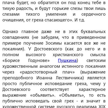
плача будет, но
обратится он под конец тебе в
тихую радость, и будут горькие слезы твои лишь
слезами тихого умиления и сердечного
очищения, от греха спасающего»
. И т.д.
Однако главное даже не в этих буквальных
совпадениях (не забудем, что в приведенном
примере поучение Зосимы касается все же не
покаяния). У Достоевского (как до него и в
полном высокого христианского смысла
«Борисе Годунове»
Пушкина
)
светским
художественным аналогом
истинного покаяния
через «радостотворный плач» (выражение
преподобного Иоанна Лествичника) является
просто
публичное исповедание греха
, чему у
Достоевского соответствует характерное
выражение «объявить». «Объявить», то есть
публично исповедать свой грех - и значит в
художественной системе русского реализма XIX