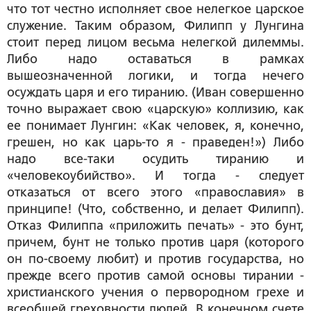
что тот честно исполняет свое нелегкое царское
служение. Таким образом, Филипп у Лунгина
стоит перед лицом весьма нелегкой дилеммы.
Либо надо оставаться в рамках
вышеозначенной логики, и тогда нечего
осуждать царя и его тиранию. (Иван совершенно
точно выражает свою «царскую» коллизию, как
ее понимает Лунгин: «Как человек, я, конечно,
грешен, но как царь-то я - праведен!») Либо
надо все-таки осудить тиранию и
«человекоубийство». И тогда -
следует
отказаться от всего этого «православия» в
принципе!
(Что, собственно, и делает Филипп).
Отказ Филиппа «приложить печать» - это бунт,
причем, бунт не только против царя (которого
он по-своему любит) и против государства, но
прежде всего против самой основы тирании -
христианского учения о первородном грехе и
всеобщей греховности людей. В конечном счете