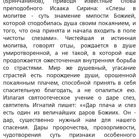
(Брянчанинов)
, приводя известные слова
преподобного Исаака Сирина: «Слезы в
молитве - суть знамение милости Божией,
которой сподобилась душа своим покаянием, и
того, что она принята и начала входить в поле
чистоты слезами»
. Чистейшая и истинная
молитва, говорят отцы, рождается в душе
умиротворенной, а не такой, в которой еще
продолжается ожесточенная внутренняя борьба
со страстями. Мир же душевный, угасание
страстей есть порождение души, орошенной
покаянным плачем, способной принять в себя
спасительную благодать, а не опалиться ею.
Излагая святоотеческое учение о даре слез,
святитель Игнатий пишет: ««Дар
плача
и
слез
есть один из величайших даров Божиих. Он -
дар, существенно нужный нам для нашего
спасения. Дары пророчества, прозорливости,
чудотворения суть признаки особенного