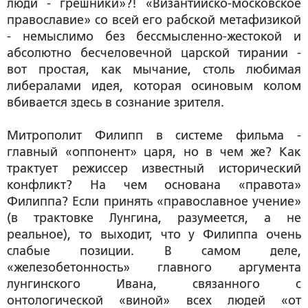
люди - грешники»?!
«Византийско-московское
православие» со всей его рабской метафизикой
- немыслимо без бессмысленно-жестокой и
абсолютно бесчеловечной царской тирании -
вот простая, как мычание, столь любимая
либералами идея, которая осиновым колом
вбивается здесь в сознание зрителя
.
Митрополит Филипп в системе фильма -
главный «оппонент» царя, но в чем же? Как
трактует режиссер известный исторический
конфликт? На чем основана «правота»
Филиппа? Если принять «православное учение»
(в трактовке Лунгина, разумеется, а не
реальное), то выходит, что у Филиппа очень
слабые позиции. В самом деле,
«железобетонность» главного аргумента
лунгинского Ивана, связанного с
онтологической «виной» всех людей «от