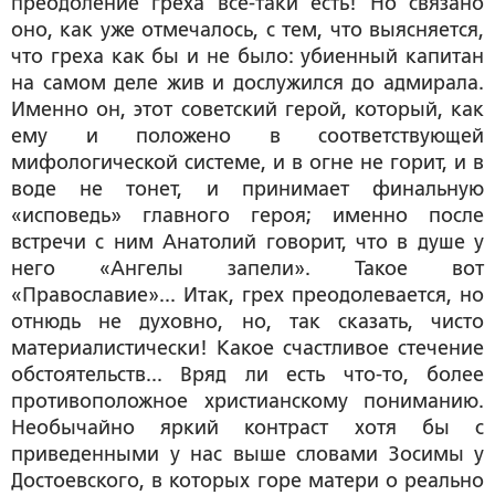
преодоление греха все-таки есть! Но связано
оно, как уже отмечалось, с тем, что выясняется,
что греха как бы и не было: убиенный капитан
на самом деле жив и дослужился до адмирала.
Именно он, этот советский герой, который, как
ему и положено в соответствующей
мифологической системе, и в огне не горит, и в
воде не тонет, и принимает финальную
«исповедь» главного героя; именно после
встречи с ним Анатолий говорит, что в душе у
него «Ангелы запели». Такое вот
«Православие»... Итак,
грех преодолевается, но
отнюдь не духовно, но, так сказать, чисто
материалистически
! Какое счастливое стечение
обстоятельств... Вряд ли есть что-то, более
противоположное христианскому пониманию.
Необычайно яркий контраст хотя бы с
приведенными у нас выше словами Зосимы у
Достоевского, в которых горе матери о реально