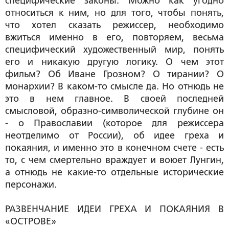
специфические законы
. Можно как угодно
относиться к ним, но для того, чтобы понять,
что хотел сказать режиссер, необходимо
вжиться именно в его, повторяем, весьма
специфический художественный мир,
понять
его и никакую другую логику
. О чем этот
фильм? Об Иване Грозном? О тирании? О
монархии? В каком-то смысле да. Но отнюдь не
это в нем главное. В своей последней
смысловой, образно-символической глубине он
- о Православии (которое для режиссера
неотделимо от России), об идее греха и
покаяния, и именно это в конечном счете - есть
то, с чем смертельно враждует и воюет Лунгин,
а отнюдь не какие-то отдельные исторические
персонажи.
РАЗВЕНЧАНИЕ ИДЕИ ГРЕХА И ПОКАЯНИЯ В
«ОСТРОВЕ»