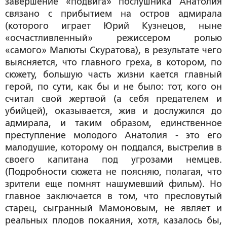
завершение «подвига» послушника Анатолия
связано с прибытием на остров адмирала
(которого играет Юрий Кузнецов, ныне
«осчастливленный» режиссером ролью
«самого» Малюты Скуратова), в результате чего
выясняется, что главного греха, в котором, по
сюжету, большую часть жизни кается главный
герой, по сути, как бы и не было: тот, кого он
считал свой жертвой (а себя предателем и
убийцей), оказывается, жив и дослужился до
адмирала, и таким образом, единственное
преступление молодого Анатолия - это его
малодушие, которому он поддался, выстрелив в
своего капитана под угрозами немцев.
(Подробности сюжета не поясняю, полагая, что
зрители еще помнят нашумевший фильм). Но
главное заключается в том, что пресловутый
старец, сыгранный Мамоновым,
не являет и
реальных плодов покаяния
, хотя, казалось бы,