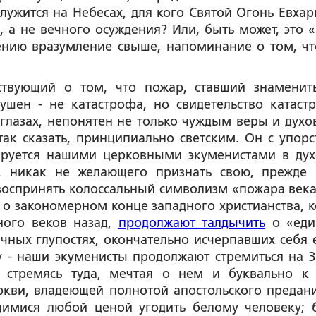
 служится на Небесах, для кого Святой Огонь Евхар
, а не вечного осуждения? Или, быть может, это «
ению вразумление свыше, напоминание о том, чт
ьствующий о том, что пожар, ставший знамени
ушен - не катастрофа, но свидетельство катаст
глазах, непонятен не только чуждым веры и духо
ак сказать, принципиально светским. Он с упорс
руется нашими церковными экуменистами в дух
а, никак не желающего признать свою, прежде 
 воспринять колоссальный символизм «пожара века»
й о закономерном конце западного христианства, к
ного веков назад,
продолжают талдычить
о «еди
чных глупостях, окончательно исчерпавших себя 
у - наши экуменисты продолжают стремиться на З
, стремясь туда, мечтая о нем и буквально к
ркви, владеющей полнотой апостольского предани
щимися любой ценой угодить белому человеку; 