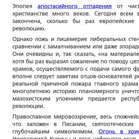
Эпопея
апостасийного отпадения
от чист
христианстве много веков. Сегодня всем
закончена, сколько бы раз европейские
революцию.
Однако ложь и лицемерие либеральных стен
сравнении с замалчиванием или даже злорадс
Они очевидны и, так сказать, «на материал
хотя бы раз выразил сожаление по поводу цел
храмов, осуществляемого с подачи самого фр
вполне следует заветам отцов-основателей 
реальной причиной пожара главного храма
многолетнюю историю планомерного уничто
мазохистским упоением предается респу
революции.
Православное мировоззрение, весь сложней
что заложен в Писании, святоотеческих 
глубочайшим символизмом.
Огонь в хрис