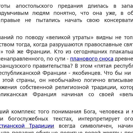
оты апостольского предания длилась в зап
 вдумчивым людям понятно, что она уже, в о
 правые не пытались начать свою консерват
аний по поводу «великой утраты» видны не тол
твом тогда, когда разрушаются православные свя
е» той же Франции. Кто из сегодняшних плакаль
енаправленного, по сути -
планового сноса
древн
анцузского правительства? В этом «пятая респуб
республиканской Франции - якобинцев. Что бы ни
 этой страны, он необычайно логично вписывае
жения собственной религиозной традиции, кото
бликанская Франция начиная со своей «вел
ший комплекс того понимания Бога, человека и 
и богослужебных текстах, интерпретирует ог
тианской Традиции
всегда символичен, начи