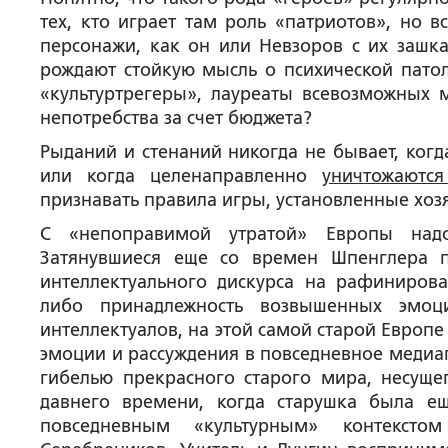
тех, кто играет там роль «патриотов», но 
персонажи, как он или Невзоров с их зашк
рождают стойкую мысль о психической пато
«культуртрегеры», лауреаты всевозможных 
непотребства за счет бюджета?
Рыданий и стенаний никогда не бывает, ког
или когда целенаправленно
уничтожаютс
признавать правила игры, установленные хоз
С «непоправимой утратой» Европы надо 
Затянувшиеся еще со времен Шпенглера п
интеллектуального дискурса на рафиниров
либо принадлежность возвышенных эмоц
интеллектуалов, на этой самой старой Европе
эмоции и рассуждения в повседневное медиап
гибелью прекрасного старого мира, несуще
давнего времени, когда старушка была ещ
повседневным «культурным» контекстом