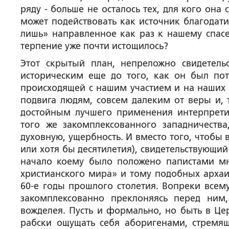
ряду - больше не осталось тех, для кого она
может подействовать как источник благодати
лишь» направленное как раз к нашему спас
терпение уже почти истощилось?
Этот скрытый план, непреложно свидетел
историческим еще до того, как он был пот
происходящей с нашим участием и на наших 
подвига людям, совсем далеким от веры и, т
достойным лучшего применения интерпрети
того же закомплексованного западничеств
духовную, ущербность. И вместо того, чтобы
или хотя бы десятилетия), свидетельствующи
начало коему было положено папистами м
христианского мира» и тому подобных архаи
60-е годы прошлого столетия. Вопреки всем
закомплексованно преклоняясь перед ним
вожделея. Пусть и формально, но быть в Це
рабски ощущать себя аборигенами, стремя