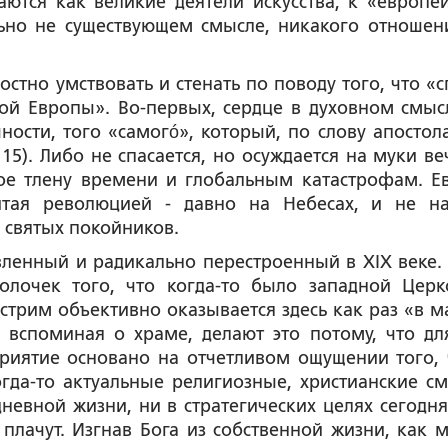
ются как великие деятели искусства, к «европе
ьно не существующем смысле, никакого отношен
стно умствовать и стенать по поводу того, что «с
кой Европы». Во-первых, сердце в духовном смыс
ности, того «самогó», который, по слову апостола
, 15). Либо не спасается, но осуждается на муки в
ное тлену времени и глобальным катастрофам. Е
битая революцией - давно на Небесах, и не н
 святых покойников.
вленный и радикально перестроенный в XIX веке.
лочек того, что когда-то было западной Церк
рим объективно оказывается здесь как раз «в ма
е вспоминая о храме, делают это потому, что дл
риятие основано на отчетливом ощущении того, 
гда-то актуальные религиозные, христианские с
невной жизни, ни в стратегических целях сегодн
плачут. Изгнав Бога из собственной жизни, как 