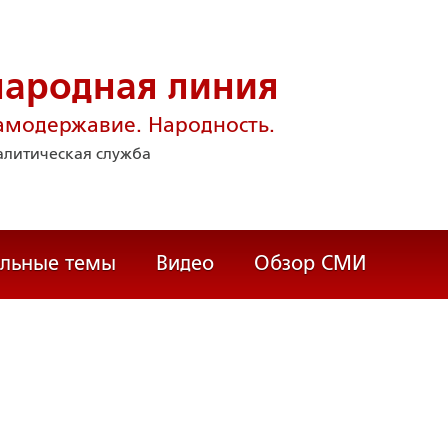
народная линия
амодержавие. Народность.
литическая служба
альные темы
Видео
Обзор СМИ