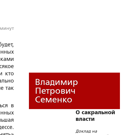
 минут
удет,
енных
иками
сякое
и кто
Владимир
ально
е так
Петрович
Семенко
ься в
О сакральной
янных
власти
льшая
ессе.
Доклад на
нить»