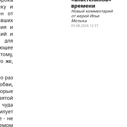
орока
времени
еку и
Новый комментарий
ен от
от иерей Илья
авших
Мотыка
05.08.2026 12:37
ния и
щий и
о для
ающее
тому,
о же,
о раз
юбви,
торые
вятой
 чуда
илует
 - не
аемом