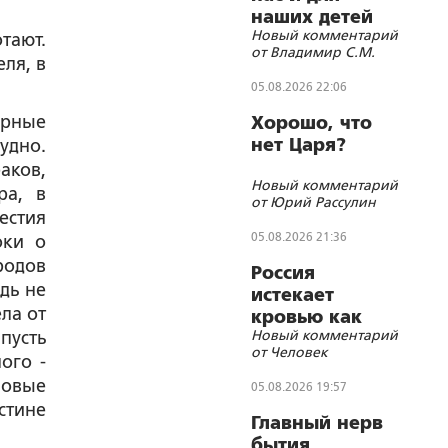
наших детей
Новый комментарий
«бегущий
тают.
от Владимир С.М.
гуру»?
еля, в
05.08.2026 22:06
урные
Хорошо, что
нет Царя?
удно.
аков,
Новый комментарий
ра, в
от Юрий Рассулин
естия
05.08.2026 21:36
оки о
родов
Россия
дь не
истекает
ла от
кровью как
Новый комментарий
пусть
жертвенное
от Человек
животное?
ого -
новые
05.08.2026 19:57
стине
Главный нерв
бытия