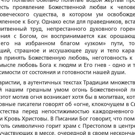
 что попалил обильно политые водой жертвы пр
есть проявление Божественной любви к челов
овеческого существа, в котором ум освобожд
мленное к Богу. Однако если для праведников, вст
итвенный труд, непрестанного духовного горе
ения с Богом, он воспринимается как орошаю
его на избранном благом «узком» пути, т
ющий, страшное и иссушающее душу и тело кар
а принять Божественную любовь, неготовность к 
смысле любовь Бога к людям и Его гнев - одно и т
симости от состояния и готовности нашей души.
аристии, в аутентичных текстах Традиции множеств
ый нашим грешным умом огонь Божественной л
этот мотив огня возникает хотя бы в молитвах, ко
овные писатели говорят об «огне, клокочущем в С
естества перед непостижимостью каждодневного
и Кровь Христовы. В Писании Бог говорит, что пом
толь символично горит храм с Престолом в центре
, участвующих в мессе, очередной в своем несконч