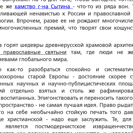
все же
хамство г-на Сытина
- что-то из ряда вон. 
аливающей ненавистью к России и православной 
логии. Впрочем, разве ее не рождают многочисл
многочисленных премий, что творят свои кощунс
да горят шедевры древнерусской храмовой архите
я православные святыни
там, где люди не же
яевами глобального мира.
как-то разобраться спокойно и систематич
охороны старой Европы - достояние скорее с
анных научных и научно-публицистических площ
ий отдельно взятых и столь же рафиниров
 воспитанных. Эпигонствовать и переносить такого
ространство - не самая лучшая идея. Право рыдат
го на себе необычайно стойкую печать того дав
е христианской - надо еще заслужить. Те, для
 является постмодернистское извращенчест