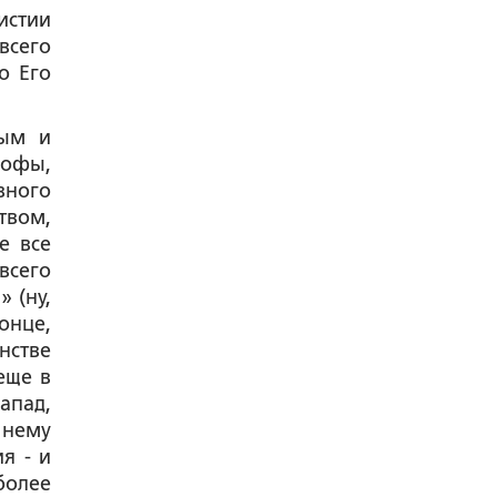
истии
всего
о Его
тым и
рофы,
вного
твом,
е все
всего
 (ну,
онце,
нстве
еще в
апад,
 нему
я - и
более