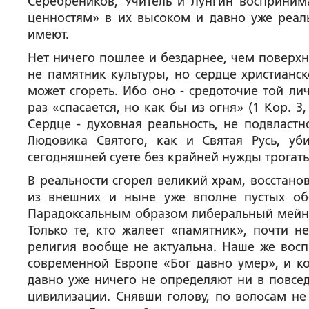
Серебреников, Учитель и Лунгин воспринима
ценностям» в их высоком и давно уже реал
имеют.
Нет ничего пошлее и бездарнее, чем поверхно
не памятник культуры, но сердце христианс
может сгореть. Ибо оно - средоточие той лич
раз «спасается, но как бы из огня» (1 Кор. 3
Сердце - духовная реальность, не подвласт
Людовика Святого, как и Святая Русь, у
сегодняшней суете без крайней нужды трогать
В реальности сгорел великий храм, восстано
из внешних и ныне уже вполне пустых обо
Парадоксальным образом либеральный мейнст
Только те, кто жалеет «памятник», почти н
религия вообще не актуальна. Наше же восп
современной Европе «Бог давно умер», и ко
давно уже ничего не определяют ни в повсед
цивилизации. Снявши голову, по волосам не 