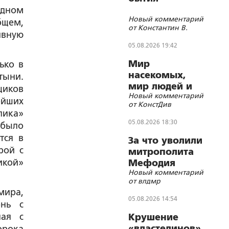
адном
Новый комментарий
бщем,
от Константин В.
ивную
05.08.2026 19:42
Мир
ько в
насекомых,
тыни.
мир людей и
щиков
Новый комментарий
блуд
ейших
от КонстДив
лика»
05.08.2026 18:30
 было
тся в
За что уволили
рой с
митрополита
икой»
Мефодия
Новый комментарий
(Немцова)?
от влдмр
мира,
05.08.2026 14:54
онь с
ная с
Крушение
«властелинов»