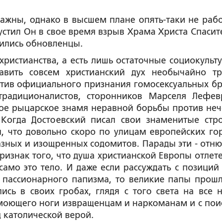
ажны, однако в высшем плане опять-таки не рабо
опустил Он в свое время взрыв Храма Христа Спасит
дились обновленцы.
христианства, а есть лишь остаточные социокульт
авить совсем христианский дух необычайно тр
тив официального признания гомосексуальных бр
-традиционалистов, сторонников Марселя Лефев
ое рыцарское знамя неравной борьбы против неч
Когда Достоевский писал свои знаменитые стр
л, что довольно скоро по улицам европейских го
зных и изощренных содомитов. Парады эти - отню
ризнак того, что душа христианской Европы отлете
 само это тело. И даже если рассуждать с позиций 
о пассионарного папизма, то великие папы прошл
ись в своих гробах, глядя с того света на все 
 моющего ноги извращенцам и наркоманам и с пои
католической верой.