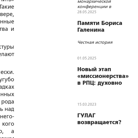
монархической
Такие
конференции в
Суздале
28.05.2025
вере,
енные
Памяти Бориса
тва и
Галенина
Честная история
ктуры
лают
01.05.2025
Новый этап
ески.
«миссионерства»
угубо
в РПЦ: духовно
адках
болящий
анных
человек
 рода
работает с
15.03.2023
ь над
молодежью
ГУЛАГ
него-
возвращается?
 кого
во, а