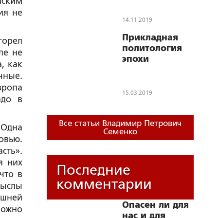
йским
ия не
14.11.2019
Прикладная
горел
политология
ле не
эпохи
, как
постмодерна
ечные.
вропа
15.03.2019
адо в
Все статьи Владимир Петрович
 Одна
Семенко
овью.
сть».
я них
Последние
что в
комментарии
мыслы
яшней
Опасен ли для
можно
нас и для