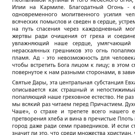
Неопалимой Купины и того небесного огня,
Илии на Кармиле. Благодатный Огонь - 
одновременного молитвенного усилия чел
всяческих помыслов и сведен в сердце, устре
на путь спасения через каждодневный мол
жертвы ради очищения от греха и соедин
увлажняющий наше сердце, умягчающий 
нераскаянных грешников это огнь попаля
пламя. Ад - это невозможность для человек
чтобы встретить Бога лицом к лицу; в этом 
повернутое к нам разными сторонами, в зави
Святые Дары, эта центральная субстанция Евх
описывается как страшный и непостижим
попаляющий наше греховное естество. Не раз 
мы всякий раз читаем перед Причастием. Дух
Чаше», о страхе и трепете всего нашего 
претворения хлеба и вина в пречистые Плоть 
город даже ради семи праведников. И если с
значит ли это, что среди множества христиан