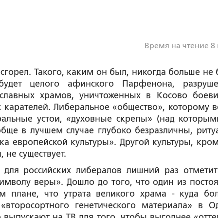
Время на чтение 8
сгорел. Такого, каким он был, никогда больше не б
будет целого афинского Парфенона, разруш
ославных храмов, уничтоженных в Косово боев
карателей. Либеральное «общество», которому в
оральные устои, «духовные скрепы» (над которым
ообще в лучшем случае глубоко безразличны, риту
а европейской культуры». Другой культуры, кром
 не существует.
 для российских либералов лишний раз отметит
имволу веры». Дошло до того, что один из посто
м плане, что утрата великого храма - куда бо
«второсортного генетического материала» в Од
о выпускают на ТВ для того, чтобы выгоднее «отте