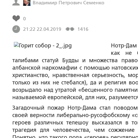
Владимир Петрович Семенко
0
21:22 22.04.2019
1416
Нотр-Дам 
как не 
талибами статуй Будды и множества прав
албанской наркомафии с помощью натовских 
христианство, нравственная серьезность, м
только из них не стебался), да и религия в
возрыдало над утратой «бесценного памятник
называемой европейской, для них, разумеется,
Загадочный пожар Нотр-Дама стал поводом
своей верности либерально-русофобскому «с
героев различных телешоу высказался в то
трагедия для человечества, чем сожжение 
Понятно, что такого рода «героев» регулярн