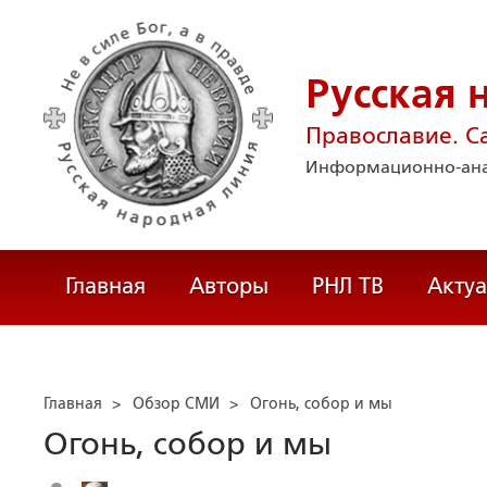
Русская 
Православие. С
Информационно-ана
Главная
Авторы
РНЛ ТВ
Акту
Главная
>
Обзор СМИ
>
Огонь, собор и мы
Огонь, собор и мы