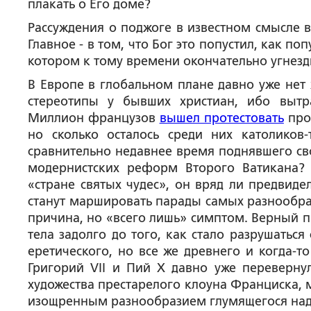
плакать о Его доме?
Рассуждения о поджоге в известном смысле в
Главное - в том, что Бог это попустил, как п
котором к тому времени окончательно угнез
В Европе в глобальном плане давно уже нет 
стереотипы у бывших христиан, ибо вытр
Миллион французов
вышел протестовать
про
но сколько осталось среди них католиков
сравнительно недавнее время поднявшего св
модернистских реформ Второго Ватикана? 
«стране святых чудес», он вряд ли предвиде
станут маршировать парады самых разнообра
причина, но «всего лишь» симптом. Верный п
тела задолго до того, как стало разрушаться
еретического, но все же древнего и когда-т
Григорий VII и Пий X давно уже перевернул
художества престарелого клоуна Франциска,
изощренным разнообразием глумящегося над 