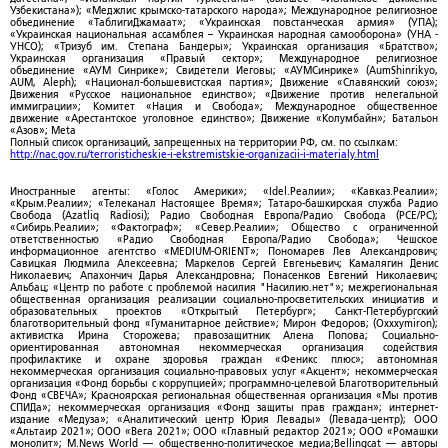
Узбекистана»); «Меджлис крымско-татарского народа»; Международное религиозное
объединение «ТаблигиДжамаат»; «Украинская повстанческая армия» (УПА);
«Украинская национальная ассамблея – Украинская народная самооборона» (УНА -
УНСО); «Тризуб им. Степана Бандеры»; Украинская организация «Братство»;
Украинская организация «Правый сектор»; Международное религиозное
объединение «АУМ Синрике»; Свидетели Иеговы; «АУМСинрике» (AumShinrikyo,
AUM, Aleph); «Национал-большевистская партия»; Движение «Славянский союз»;
Движения «Русское национальное единство»; «Движение против нелегальной
иммиграции»; Комитет «Нация и Свобода»; Международное общественное
движение «Арестантское уголовное единство»; Движение «Колумбайн»; Батальон
«Азов»; Meta
Полный список организаций, запрещенных на территории РФ, см. по ссылкам:
http://nac.gov.ru/terroristicheskie-i-ekstremistskie-organizacii-i-materialy.html
Иностранные агенты: «Голос Америки»; «Idel.Реалии»; «Кавказ.Реалии»;
«Крым.Реалии»; «Телеканал Настоящее Время»; Татаро-башкирская служба Радио
Свобода (Azatliq Radiosi); Радио Свободная Европа/Радио Свобода (PCE/PC);
«Сибирь.Реалии»; «Фактограф»; «Север.Реалии»; Общество с ограниченной
ответственностью «Радио Свободная Европа/Радио Свобода»; Чешское
информационное агентство «MEDIUM-ORIENT»; Пономарев Лев Александрович;
Савицкая Людмила Алексеевна; Маркелов Сергей Евгеньевич; Камалягин Денис
Николаевич; Апахончич Дарья Александровна; Понасенков Евгений Николаевич;
Альбац; «Центр по работе с проблемой насилия "Насилию.нет"»; межрегиональная
общественная организация реализации социально-просветительских инициатив и
образовательных проектов «Открытый Петербург»; Санкт-Петербургский
благотворительный фонд «Гуманитарное действие»; Мирон Федоров; (Oxxxymiron);
активистка Ирина Сторожева; правозащитник Алена Попова; Социально-
ориентированная автономная некоммерческая организация содействия
профилактике и охране здоровья граждан «Феникс плюс»; автономная
некоммерческая организация социально-правовых услуг «Акцент»; некоммерческая
организация «Фонд борьбы с коррупцией»; программно-целевой Благотворительный
Фонд «СВЕЧА»; Красноярская региональная общественная организация «Мы против
СПИДа»; некоммерческая организация «Фонд защиты прав граждан»; интернет-
издание «Медуза»; «Аналитический центр Юрия Левады» (Левада-центр); ООО
«Альтаир 2021»; ООО «Вега 2021»; ООО «Главный редактор 2021»; ООО «Ромашки
монолит»; M.News World — общественно-политическое медиа;Bellingcat — авторы