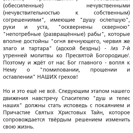
(обессиленные) нечувственными
(нечувствительностью к собственным)
согрешениями", имеющие "душу ослепшую",
руки и уста, "осквернены скверною"
"непотребные (развращённые) рабы", которые
вполне достойны "огня вечнующего, червия же
злаго и тартара" (адской бездны) - /из 7-й
утренней молитвы ко Пресвятой Богородице/.
Поэтому и ждёт от нас Бог главного - вопля к
Нему о "помиловании, прощении и
оставлении" НАШИХ грехов!
Но и это ещё не всё. Следующим этапом нашего
движения навстречу Спасителю "душ и телес
наших" должны стать исповедь с покаянием и
Причастие Святых Христовых Тайн, которое
сопровождается твёрдым решением изменить
свою жизнь.