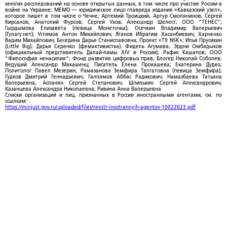
многих расследований на основе открытых данных, в том числе про участие России в
войне на Украине; МЕМО — юридическое лицо главреда издания «Кавказский узел»,
которое пишет в том числе о Чечне; Артемий Троицкий; Артур Смолянинов; Сергей
Кирсанов; Анатолий Фурсов; Сергей Ухов; Александр Шелест; ООО "ТЕНЕС";
Гырдымова Елизавета (певица Монеточка); Осечкин Владимир Валерьевич
(Гулагу.нет); Устимов Антон Михайлович; Яганов Ибрагим Хасанбиевич; Харченко
Вадим Михайлович; Беседина Дарья Станиславовна; Проект «T9 NSK»; Илья Прусикин
(Little Big); Дарья Серенко (фемактивистка); Фидель Агумава; Эрдни Омбадыков
(официальный представитель Далай-ламы XIV в России); Рафис Кашапов; ООО
"Философия ненасилия"; Фонд развития цифровых прав; Блогер Николай Соболев;
Ведущий Александр Макашенц; Писатель Елена Прокашева; Екатерина Дудко;
Политолог Павел Мезерин; Рамазанова Земфира Талгатовна (певица Земфира);
Гудков Дмитрий Геннадьевич; Галлямов Аббас Радикович; Намазбаева Татьяна
Валерьевна; Асланян Сергей Степанович; Шпилькин Сергей Александрович;
Казанцева Александра Николаевна; Ривина Анна Валерьевна
Списки организаций и лиц, признанных в России иностранными агентами, см. по
ссылкам:
https://minjust.gov.ru/uploaded/files/reestr-inostrannyih-agentov-10022023.pdf