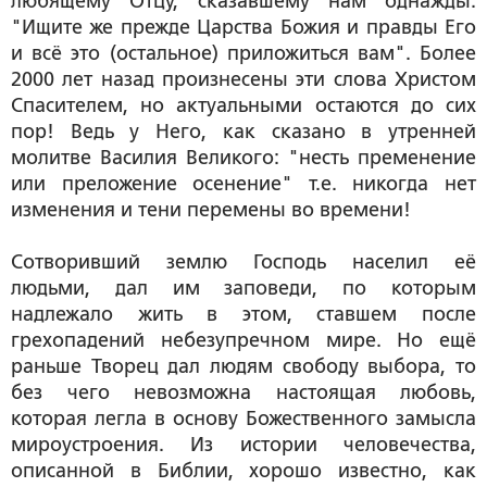
любящему Отцу, сказавшему нам однажды:
"Ищите же прежде Царства Божия и правды Его
и всё это (остальное) приложиться вам". Более
2000 лет назад произнесены эти слова Христом
Спасителем, но актуальными остаются до сих
пор! Ведь у Него, как сказано в утренней
молитве Василия Великого: "несть пременение
или преложение осенение" т.е. никогда нет
изменения и тени перемены во времени!
Сотворивший землю Господь населил её
людьми, дал им заповеди, по которым
надлежало жить в этом, ставшем после
грехопадений небезупречном мире. Но ещё
раньше Творец дал людям свободу выбора, то
без чего невозможна настоящая любовь,
которая легла в основу Божественного замысла
мироустроения. Из истории человечества,
описанной в Библии, хорошо известно, как