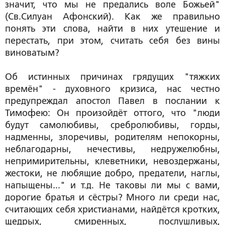
значит, что мы не предались воле Божьей"
(Св.Силуан Афонский). Как же правильно
понять эти слова, найти в них утешение и
перестать, при этом, считать себя без вины
виноватым?
Об истинных причинах грядущих "тяжких
времён" - духовного кризиса, нас честно
предупреждал апостол Павел в послании к
Тимофею: Он произойдёт оттого, что "люди
будут самолюбивы, сребролюбивы, горды,
надменны, злоречивы, родителям непокорны,
неблагодарны, нечестивы, недружелюбны,
непримирительны, клеветники, невоздержаны,
жестоки, не любящие добро, предатели, наглы,
напыщены..." и т.д. Не таковы ли мы с вами,
дорогие братья и сёстры? Много ли среди нас,
считающих себя христианами, найдётся кротких,
щедрых, смиренных, послушливых,