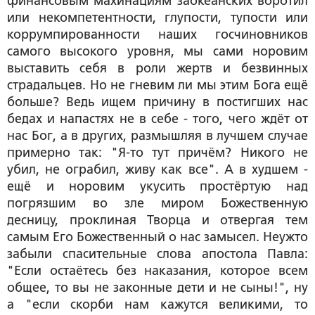
финансовым махинациям заокеанских воротил
или некомпетентности, глупости, тупости или
коррумпированности наших госчиновников
самого высокого уровня, мы сами норовим
выставить себя в роли жертв и безвинных
страдальцев. Но не гневим ли мы этим Бога ещё
больше? Ведь ищем причину в постигших нас
бедах и напастях не в себе - того, чего ждёт от
нас Бог, а в других, размышляя в лучшем случае
примерно так: "Я-то тут причём? Никого не
убил, не ограбил, живу как все". А в худшем -
ещё и норовим укусить простёртую над
погрязшим во зле миром Божественную
десницу, проклиная Творца и отвергая тем
самым Его Божественный о нас замысел. Неужто
забыли спасительные слова апостола Павла:
"Если остаётесь без наказания, которое всем
общее, то вы не законные дети и не сыны!", ну
а "если скорби нам кажутся великими, то