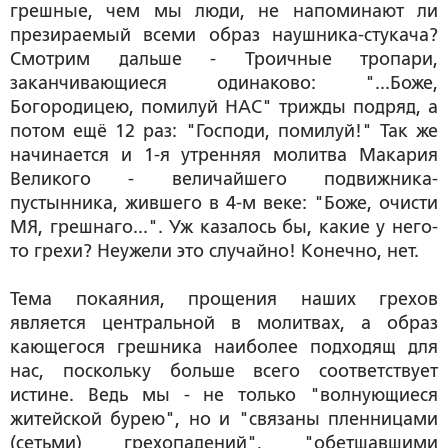
грешные, чем мы люди, не напоминают ли
презираемый всеми образ наушника-стукача?
Смотрим дальше - Троичные тропари,
заканчивающиеся одинаково: "...Боже,
Богородицею, помилуй НАС" трижды подряд, а
потом ещё 12 раз: "Господи, помилуй!" Так же
начинается и 1-я утренняя молитва Макария
Великого - величайшего подвижника-
пустынника, жившего в 4-м веке: "Боже, очисти
МЯ, грешнаго...". Уж казалось бы, какие у него-
то грехи? Неужели это случайно! Конечно, нет.
Тема покаяния, прощения наших грехов
является центральной в молитвах, а образ
кающегося грешника наиболее подходящ для
нас, поскольку больше всего соответствует
истине. Ведь мы - не только "волнующиеся
житейской бурею", но и "связаны пленницами
(сетьми) грехопадений", "обетшавшими