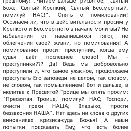
грешному!". Читаем дальше трисвятое: "Святый
Боже, Святый Крепкий, Святый Бессмертный,
помилуй НАС!". Опять о помиловании!
Осознаём ли, что в действительности просим у
Крепкого и Бессмертного в начале молитвы? Не
избавления от навалившихся тягот, не
облегчения своей жизни, но помилования! А
помилования просит преступник, когда ему
судья даёт последнее слово! Мы -
преступники??? Да! Ведь мы добровольно
преступили и, что самое ужасное, продолжаем
преступать Его заповеди не делом, так словом,
не словом, так помышлением! Вот и дальше, в
молитве к Пресвятой Троице мы опять просим:
"Пресвятая Троице, помилуй НАС; Господи,
очисти грехи НАША; Владыко, прости
беззакония НАША". Нет здесь ни слова о других
виновниках кризиса-суда Божья! А наши
попытки подсказать Ему, что есть более