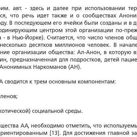
м. авт. - здесь и далее при использовании те
ся, что речь идет также и о сообществах Анон
оду. В последующем его ячейки были созданы и в д
ординирующим центром этой организации по-пре
- в Нью-Йорке). Считается, что число членов общ
есколько десятков миллионов человек. В начале
рние организации общества: Ал-Анон, в которую в
н, предназначенная для подростков, детей пацие
 Анонимных Наркоманов (АН).
 сводится к трем основным компонентам:
ленов;
котической) социальной среды.
бщества АА, необходимо отметить, что используем
риентированным [13]. Для достижения главной за