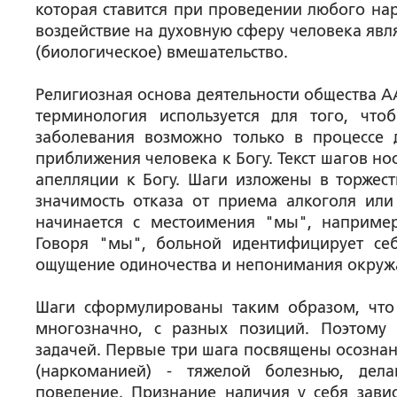
которая ставится при проведении любого нар
воздействие на духовную сферу человека явл
(биологическое) вмешательство.
Религиозная основа деятельности общества А
терминология используется для того, что
заболевания возможно только в процессе 
приближения человека к Богу. Текст шагов но
апелляции к Богу. Шаги изложены в торжес
значимость отказа от приема алкоголя ил
начинается с местоимения "мы", например
Говоря "мы", больной идентифицирует себ
ощущение одиночества и непонимания окруж
Шаги сформулированы таким образом, что м
многозначно, с разных позиций. Поэтому
задачей. Первые три шага посвящены осознан
(наркоманией) - тяжелой болезнью, дел
поведение. Признание наличия у себя зави