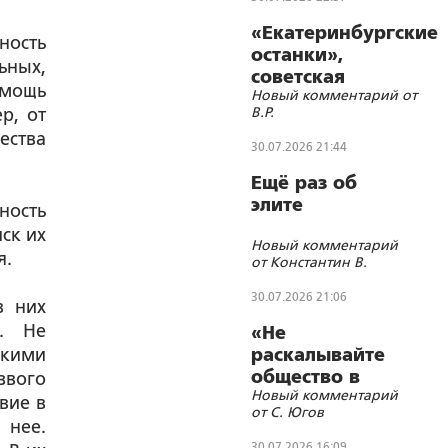
«Екатеринбургские
ность
останки»,
ьных,
советская
омощь
Новый комментарий от
символика и
В.Р.
р, от
цифровизации
ества
30.07.2026 21:44
Ещё раз об
элите
ность
ск их
Новый комментарий
я.
от Константин В.
30.07.2026 21:06
в них
ь. Не
«Не
скими
раскалывайте
общество в
звого
Новый комментарий
угоду врагам»
вие в
от С. Югов
 нее.
30.07.2026 16:09