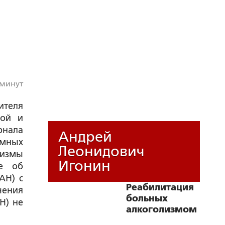
 минут
ителя
ной и
рнала
Андрей
имных
Леонидович
низмы
Игонин
ые об
АН) с
Реабилитация
чения
больных
Н) не
алкоголизмом
с точки зрения