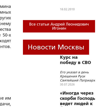
коррекции
рмина
нарушений их
16.02.2010
имных
социального
ругих
поведения
жнему
Все статьи Андрей Леонидович
Игонин
ества
 50-х
ходят
Новости Москвы
нтов.
Курс на
победу в СВО
Его указал в день
Крещения Руси
Святейший Патриарх
Кирилл
30.07.2026
«Иногда через
ые им
скорби Господь
ведет людей к
дачи,