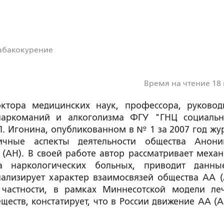
абакокурение
Время на чтение 18
октора медицинских наук, профессора, руковод
 наркоманий и алкоголизма ФГУ "ГНЦ социаль
 Л. Игонина, опубликованном в № 1 за 2007 год жу
ичные аспекты деятельности общества Анон
(АН). В своей работе автор рассматривает меха
а наркологических больных, приводит данн
ализирует характер взаимосвязей общества АА (
частности, в рамках Миннесотской модели ле
ществ, констатирует, что в России движение АА (А