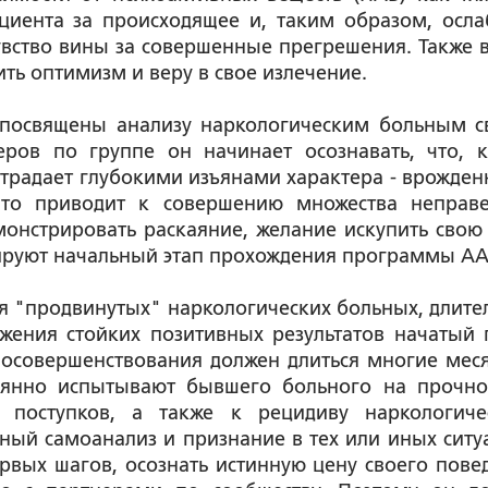
циента за происходящее и, таким образом, осла
увство вины за совершенные прегрешения. Также 
ть оптимизм и веру в свое излечение.
 посвящены анализу наркологическим больным с
ров по группе он начинает осознавать, что, 
 страдает глубокими изъянами характера - врожде
что приводит к совершению множества неправ
онстрировать раскаяние, желание искупить свою 
ируют начальный этап прохождения программы АА
я "продвинутых" наркологических больных, длите
жения стойких позитивных результатов начатый 
осовершенствования должен длиться многие мес
оянно испытывают бывшего больного на прочно
 поступков, а также к рецидиву наркологиче
ый самоанализ и признание в тех или иных ситу
рвых шагов, осознать истинную цену своего пове