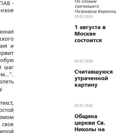
По словам
славе»
ПАВ -
Святейшего
нское
Патриарха Кирилла,
несомненно, таким
29.07.2026
был и остается путь
нашего Отечества
1 августа в
анная
Москве
ского
состоится
ния и
мероприятие,
ержит
приуроченное
к 112-й
собую
24.07.2026
годовщине
й шаг
Считавшуюся
начала Первой
...".
утраченной
мировой
олеть
картину
войны
у.
«Выступление
Сталина на
екст,
съезде
20.07.2026
остой
колхозников»
Община
измом
выставят на
церкви Св.
ВДНХ
 свое
Николы на
желой