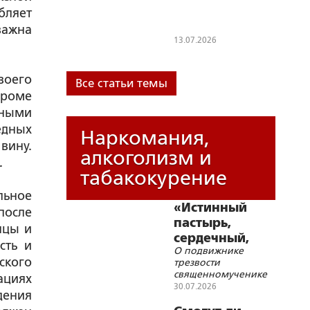
Берсеневке
бляет
отстояла
важна
цельность
13.07.2026
своей
территории
воего
Все статьи темы
кроме
нными
едных
Наркомания,
вину.
алкоголизм и
.
табакокурение
льное
«Истинный
после
пастырь,
яцы и
сердечный,
сть и
О подвижнике
очень
ского
трезвости
отзывчивый
священномученике
ациях
человек»
Владимире Фокине
30.07.2026
дения