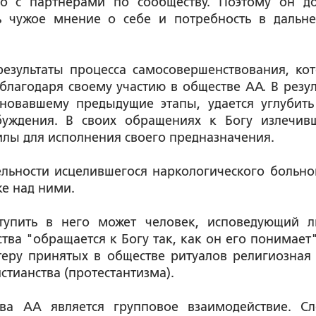
го с партнерами по сообществу. Поэтому он д
ть чужое мнение о себе и потребность в дальн
езультаты процесса самосовершенствования, ко
лагодаря своему участию в обществе АА. В резул
иновавшему предыдущие этапы, удается углубить
буждения. В своих обращениях к Богу излечив
силы для исполнения своего предназначения.
льности исцелившегося наркологического больно
е над ними.
ступить в него может человек, исповедующий 
тва "обращается к Богу так, как он его понимает"
теру принятых в обществе ритуалов религиозная 
стианства (протестантизма).
ва АА является групповое взаимодействие. Сл