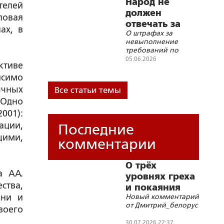
Империи, СССР и
Народ не
телей
современной России
должен
повая
отвечать за
ах, в
О штрафах за
ошибки власти
невыполнение
требований по
уничтожению
05.06.2026
ктиве
борщевика
исимо
ычных
Все статьи темы
 Одно
001):
ации,
Последние
щими,
комментарии
О трёх
а АА.
уровнях греха
ства,
и покаяния
зни и
Новый комментарий
от Дмитрий_белорус
воего
30.07.2026 22:37