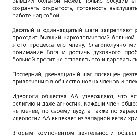
бывший больной может, только обсудив е
сохранять открытость, готовность выслуша
работе над собой.
Десятый и одиннадцатый шаги закрепляют р
проходит бывший наркологический больной б
этого процесса его члену, благополучно м
понимание Бога и достичь духовного про
больной просит не оставлять его и даровать 
Последний, двенадцатый шаг посвящен деяте
привлечению в общество новых членов и опек
Идеологи общества АА утверждают, что в
религию и даже агностик. Каждый член общес
не менее, по своему духу, а также по харак
идеологии АА вытекает из западной ветви хри
Вторым компонентом деятельности общест