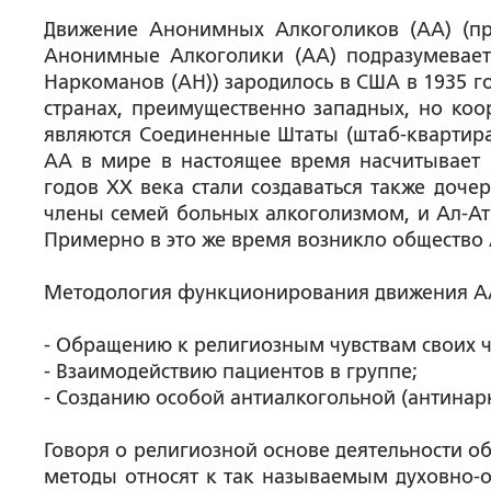
Движение Анонимных Алкоголиков (АА) (при
Анонимные Алкоголики (АА) подразумевает
Наркоманов (АН)) зародилось в США в 1935 г
странах, преимущественно западных, но ко
являются Соединенные Штаты (штаб-квартира 
АА в мире в настоящее время насчитывает н
годов XX века стали создаваться также доче
члены семей больных алкоголизмом, и Ал-Ати
Примерно в это же время возникло общество
Методология функционирования движения АА
- Обращению к религиозным чувствам своих ч
- Взаимодействию пациентов в группе;
- Созданию особой антиалкогольной (антинар
Говоря о религиозной основе деятельности о
методы относят к так называемым духовно-о