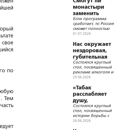
Смогут ли
олжен
монастыри
ейшей
заменить
Если программа
систему ЛТП?
сработает, то Россия
торый
сможет полностью
отказаться от труда
01.07.2026
ьтате
мигрантов и
 свое
остаться
Нас окружает
православной
шийся
нездоровая,
губительная
Состоялся круглый
среда
стол, посвященный
го по
рекламе алкоголя и
табака в Российской
29.06.2026
Империи, Советском
Союзе и
«Табак
любую
современной России
расслабляет
и борьбе с ней
. Тем
душу,
часть
Состоялся круглый
омрачает
стол, посвященный
разум»
истории борьбы с
табакокурением в
24.06.2026
Российской
едует