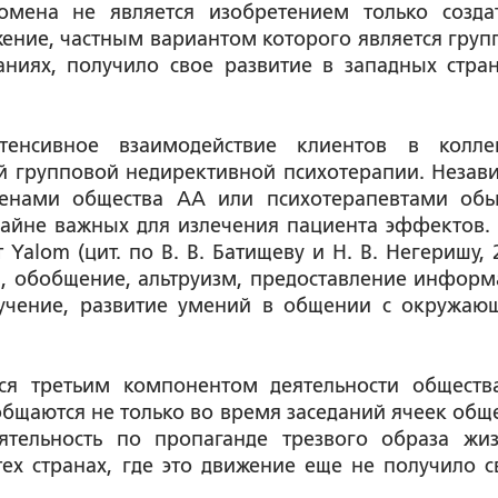
омена не является изобретением только созда
ение, частным вариантом которого является груп
ниях, получило свое развитие в западных стран
енсивное взаимодействие клиентов в колле
й групповой недирективной психотерапии. Незав
ленами общества АА или психотерапевтами об
крайне важных для излечения пациента эффектов.
alom (цит. по В. В. Батищеву и Н. В. Негеришу, 2
, обобщение, альтруизм, предоставление информ
учение, развитие умений в общении с окружаю
ся третьим компонентом деятельности обществ
бщаются не только во время заседаний ячеек обще
ятельность по пропаганде трезвого образа жи
ех странах, где это движение еще не получило с