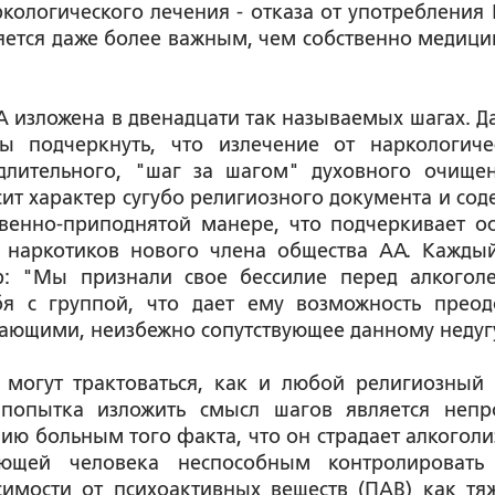
кологического лечения - отказа от употребления 
яется даже более важным, чем собственно медици
А изложена в двенадцати так называемых шагах. Д
бы подчеркнуть, что излечение от наркологиче
длительного, "шаг за шагом" духовного очище
сит характер сугубо религиозного документа и сод
твенно-приподнятой манере, что подчеркивает о
и наркотиков нового члена общества АА. Кажды
: "Мы признали свое бессилие перед алкоголем
я с группой, что дает ему возможность преод
ающими, неизбежно сопутствующее данному недуг
огут трактоваться, как и любой религиозный т
 попытка изложить смысл шагов является непр
ию больным того факта, что он страдает алкогол
ающей человека неспособным контролировать
симости от психоактивных веществ (ПАВ) как тя