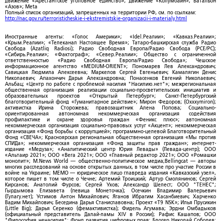
движение «Арестантское уголовное единство»; Движение «Колумбайн»; Батальон
«Азов»; Meta
Полный список организаций, запрещенных на территории РФ, см. по ссылкам:
http://nac.gov.ru/terroristicheskie-i-ekstremistskie-organizacii-i-materialy.html
Иностранные агенты: «Голос Америки»; «Idel.Реалии»; «Кавказ.Реалии»;
«Крым.Реалии»; «Телеканал Настоящее Время»; Татаро-башкирская служба Радио
Свобода (Azatliq Radiosi); Радио Свободная Европа/Радио Свобода (PCE/PC);
«Сибирь.Реалии»; «Фактограф»; «Север.Реалии»; Общество с ограниченной
ответственностью «Радио Свободная Европа/Радио Свобода»; Чешское
информационное агентство «MEDIUM-ORIENT»; Пономарев Лев Александрович;
Савицкая Людмила Алексеевна; Маркелов Сергей Евгеньевич; Камалягин Денис
Николаевич; Апахончич Дарья Александровна; Понасенков Евгений Николаевич;
Альбац; «Центр по работе с проблемой насилия "Насилию.нет"»; межрегиональная
общественная организация реализации социально-просветительских инициатив и
образовательных проектов «Открытый Петербург»; Санкт-Петербургский
благотворительный фонд «Гуманитарное действие»; Мирон Федоров; (Oxxxymiron);
активистка Ирина Сторожева; правозащитник Алена Попова; Социально-
ориентированная автономная некоммерческая организация содействия
профилактике и охране здоровья граждан «Феникс плюс»; автономная
некоммерческая организация социально-правовых услуг «Акцент»; некоммерческая
организация «Фонд борьбы с коррупцией»; программно-целевой Благотворительный
Фонд «СВЕЧА»; Красноярская региональная общественная организация «Мы против
СПИДа»; некоммерческая организация «Фонд защиты прав граждан»; интернет-
издание «Медуза»; «Аналитический центр Юрия Левады» (Левада-центр); ООО
«Альтаир 2021»; ООО «Вега 2021»; ООО «Главный редактор 2021»; ООО «Ромашки
монолит»; M.News World — общественно-политическое медиа;Bellingcat — авторы
многих расследований на основе открытых данных, в том числе про участие России в
войне на Украине; МЕМО — юридическое лицо главреда издания «Кавказский узел»,
которое пишет в том числе о Чечне; Артемий Троицкий; Артур Смолянинов; Сергей
Кирсанов; Анатолий Фурсов; Сергей Ухов; Александр Шелест; ООО "ТЕНЕС";
Гырдымова Елизавета (певица Монеточка); Осечкин Владимир Валерьевич
(Гулагу.нет); Устимов Антон Михайлович; Яганов Ибрагим Хасанбиевич; Харченко
Вадим Михайлович; Беседина Дарья Станиславовна; Проект «T9 NSK»; Илья Прусикин
(Little Big); Дарья Серенко (фемактивистка); Фидель Агумава; Эрдни Омбадыков
(официальный представитель Далай-ламы XIV в России); Рафис Кашапов; ООО
"Философия ненасилия"; Фонд развития цифровых прав; Блогер Николай Соболев;