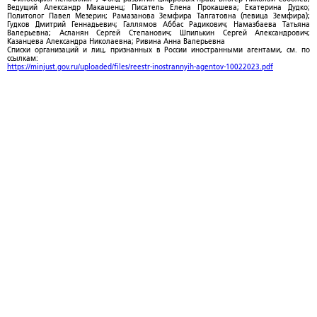
Ведущий Александр Макашенц; Писатель Елена Прокашева; Екатерина Дудко;
Политолог Павел Мезерин; Рамазанова Земфира Талгатовна (певица Земфира);
Гудков Дмитрий Геннадьевич; Галлямов Аббас Радикович; Намазбаева Татьяна
Валерьевна; Асланян Сергей Степанович; Шпилькин Сергей Александрович;
Казанцева Александра Николаевна; Ривина Анна Валерьевна
Списки организаций и лиц, признанных в России иностранными агентами, см. по
ссылкам:
https://minjust.gov.ru/uploaded/files/reestr-inostrannyih-agentov-10022023.pdf