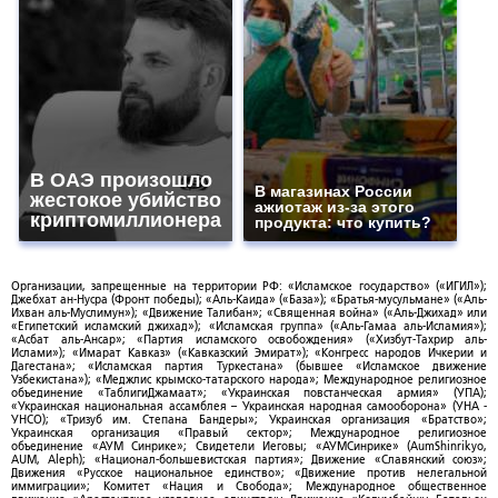
В ОАЭ произошло
В магазинах России
жестокое убийство
ажиотаж из-за этого
криптомиллионера
продукта: что купить?
Организации, запрещенные на территории РФ: «Исламское государство» («ИГИЛ»);
Джебхат ан-Нусра (Фронт победы); «Аль-Каида» («База»); «Братья-мусульмане» («Аль-
Ихван аль-Муслимун»); «Движение Талибан»; «Священная война» («Аль-Джихад» или
«Египетский исламский джихад»); «Исламская группа» («Аль-Гамаа аль-Исламия»);
«Асбат аль-Ансар»; «Партия исламского освобождения» («Хизбут-Тахрир аль-
Ислами»); «Имарат Кавказ» («Кавказский Эмират»); «Конгресс народов Ичкерии и
Дагестана»; «Исламская партия Туркестана» (бывшее «Исламское движение
Узбекистана»); «Меджлис крымско-татарского народа»; Международное религиозное
объединение «ТаблигиДжамаат»; «Украинская повстанческая армия» (УПА);
«Украинская национальная ассамблея – Украинская народная самооборона» (УНА -
УНСО); «Тризуб им. Степана Бандеры»; Украинская организация «Братство»;
Украинская организация «Правый сектор»; Международное религиозное
объединение «АУМ Синрике»; Свидетели Иеговы; «АУМСинрике» (AumShinrikyo,
AUM, Aleph); «Национал-большевистская партия»; Движение «Славянский союз»;
Движения «Русское национальное единство»; «Движение против нелегальной
иммиграции»; Комитет «Нация и Свобода»; Международное общественное