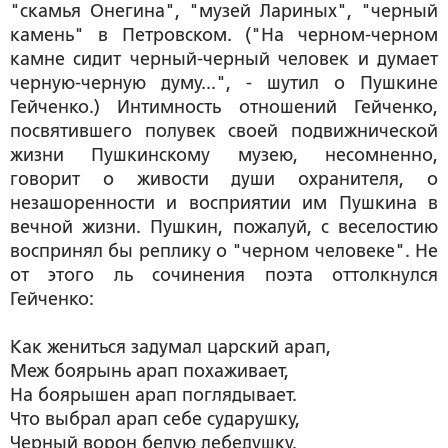
"скамья Онегина", "музей Лариных", "черный
камень" в Петровском. ("На черном-черном
камне сидит черный-черный человек и думает
черную-черную думу...", - шутил о Пушкине
Гейченко.) Интимность отношений Гейченко,
посвятившего полувек своей подвижнической
жизни Пушкинскому музею, несомненно,
говорит о живости души охранителя, о
незашоренности и восприятии им Пушкина в
вечной жизни. Пушкин, пожалуй, с веселостию
воспринял бы реплику о "черном человеке". Не
от этого ль сочинения поэта оттолкнулся
Гейченко:
Как жениться задумал царский арап,
Меж боярынь арап похаживает,
На боярышен арап поглядывает.
Что выбрал арап себе сударушку,
Черный ворон белую лебедушку.