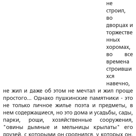
не
строил,
во
дворцах и
торжестве
нных
хоромах,
во все
времена
строивши
хся
навечно,
не жил и даже об этом не мечтал и жил проще
простого... Однако пушкинские памятники - это
не только личное жилье поэта и предметы, в
нем содержащиеся, но это дома и усадьбы, сады,
парки, рощи, хозяйственные сооружения,
"овины дымные и мельницы крылаты" его
друзей, с которыми он сроднился, у которых он,