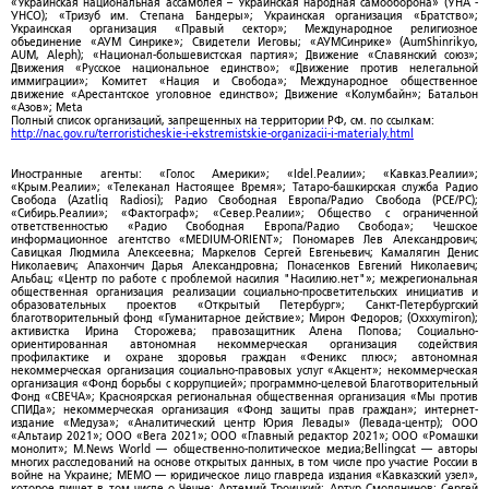
«Украинская национальная ассамблея – Украинская народная самооборона» (УНА -
УНСО); «Тризуб им. Степана Бандеры»; Украинская организация «Братство»;
Украинская организация «Правый сектор»; Международное религиозное
объединение «АУМ Синрике»; Свидетели Иеговы; «АУМСинрике» (AumShinrikyo,
AUM, Aleph); «Национал-большевистская партия»; Движение «Славянский союз»;
Движения «Русское национальное единство»; «Движение против нелегальной
иммиграции»; Комитет «Нация и Свобода»; Международное общественное
движение «Арестантское уголовное единство»; Движение «Колумбайн»; Батальон
«Азов»; Meta
Полный список организаций, запрещенных на территории РФ, см. по ссылкам:
http://nac.gov.ru/terroristicheskie-i-ekstremistskie-organizacii-i-materialy.html
Иностранные агенты: «Голос Америки»; «Idel.Реалии»; «Кавказ.Реалии»;
«Крым.Реалии»; «Телеканал Настоящее Время»; Татаро-башкирская служба Радио
Свобода (Azatliq Radiosi); Радио Свободная Европа/Радио Свобода (PCE/PC);
«Сибирь.Реалии»; «Фактограф»; «Север.Реалии»; Общество с ограниченной
ответственностью «Радио Свободная Европа/Радио Свобода»; Чешское
информационное агентство «MEDIUM-ORIENT»; Пономарев Лев Александрович;
Савицкая Людмила Алексеевна; Маркелов Сергей Евгеньевич; Камалягин Денис
Николаевич; Апахончич Дарья Александровна; Понасенков Евгений Николаевич;
Альбац; «Центр по работе с проблемой насилия "Насилию.нет"»; межрегиональная
общественная организация реализации социально-просветительских инициатив и
образовательных проектов «Открытый Петербург»; Санкт-Петербургский
благотворительный фонд «Гуманитарное действие»; Мирон Федоров; (Oxxxymiron);
активистка Ирина Сторожева; правозащитник Алена Попова; Социально-
ориентированная автономная некоммерческая организация содействия
профилактике и охране здоровья граждан «Феникс плюс»; автономная
некоммерческая организация социально-правовых услуг «Акцент»; некоммерческая
организация «Фонд борьбы с коррупцией»; программно-целевой Благотворительный
Фонд «СВЕЧА»; Красноярская региональная общественная организация «Мы против
СПИДа»; некоммерческая организация «Фонд защиты прав граждан»; интернет-
издание «Медуза»; «Аналитический центр Юрия Левады» (Левада-центр); ООО
«Альтаир 2021»; ООО «Вега 2021»; ООО «Главный редактор 2021»; ООО «Ромашки
монолит»; M.News World — общественно-политическое медиа;Bellingcat — авторы
многих расследований на основе открытых данных, в том числе про участие России в
войне на Украине; МЕМО — юридическое лицо главреда издания «Кавказский узел»,
которое пишет в том числе о Чечне; Артемий Троицкий; Артур Смолянинов; Сергей