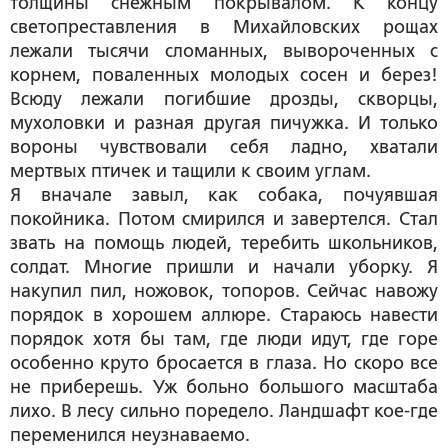
толщины снежным покрывалом. К концу
светопреставления в Михайловских рощах
лежали тысячи сломанных, вывороченных с
корнем, поваленных молодых сосен и берез!
Всюду лежали погибшие дрозды, скворцы,
мухоловки и разная другая пичужка. И только
вороны чувствовали себя ладно, хватали
мертвых птичек и тащили к своим углам.
Я вначале завыл, как собака, почуявшая
покойника. Потом смирился и завертелся. Стал
звать на помощь людей, теребить школьников,
солдат. Многие пришли и начали уборку. Я
накупил пил, ножовок, топоров. Сейчас навожу
порядок в хорошем аллюре. Стараюсь навести
порядок хотя бы там, где люди идут, где горе
особенно круто бросается в глаза. Но скоро все
не приберешь. Уж больно большого масштаба
лихо. В лесу сильно поредело. Ландшафт кое-где
переменился неузнаваемо.