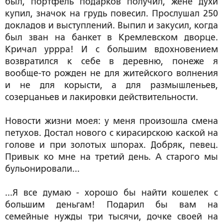
был, портфель подарков получил, жене духи
купил, значок на грудь повесил. Прослушал 250
докладов и выступлений. Выпил и закусил, когда
был зван на банкет в Кремлевском дворце.
Кричал уррра! И с большим вдохновением
возвратился к себе в деревню, понеже я
вообще-то рожден не для житейского волнения
и не для корысти, а для размышленьев,
созерцаньев и лакировки действительности.
Новости жизни моея: у меня произошла смена
петухов. Достал нового с кирасирскою каской на
голове и при золотых шпорах. Добряк, певец.
Привык ко мне на третий день. А старого мы
бульонировали...
...Я все думаю - хорошо бы найти кошелек с
большим деньгам! Подарил бы вам на
семейные нужды три тысячи, дочке своей на