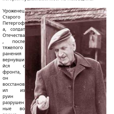
Уроженец
Старого
Петергоф
а, солдат
Отечества
, после
тяжелого
ранения
вернувши
йся с
фронта,
он
восстанов
ил из
руин
разрушен
ные во