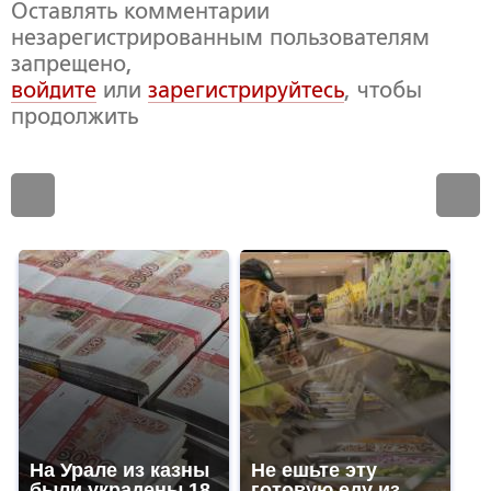
Оставлять комментарии
незарегистрированным пользователям
запрещено,
войдите
или
зарегистрируйтесь
, чтобы
продолжить
На Урале из казны
Не ешьте эту
были украдены 18
готовую еду из