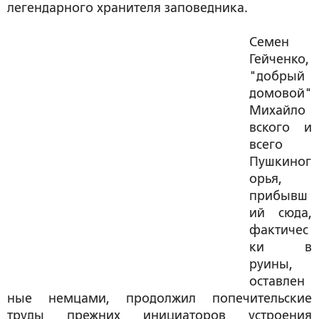
легендарного хранителя заповедника.
Семен
Гейченко,
"добрый
домовой"
Михайло
вского и
всего
Пушкиног
орья,
прибывш
ий сюда,
фактичес
ки в
руины,
оставлен
ные немцами, продолжил попечительские
труды прежних инициаторов устроения