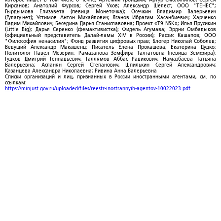
Кирсанов; Анатолий Фурсов; Сергей Ухов; Александр Шелест; ООО "ТЕНЕС";
Гырдымова Елизавета (певица Монеточка); Осечкин Владимир Валерьевич
(Гулагу.нет); Устимов Антон Михайлович; Яганов Ибрагим Хасанбиевич; Харченко
Вадим Михайлович; Беседина Дарья Станиславовна; Проект «T9 NSK»; Илья Прусикин
(Little Big); Дарья Серенко (фемактивистка); Фидель Агумава; Эрдни Омбадыков
(официальный представитель Далай-ламы XIV в России); Рафис Кашапов; ООО
"Философия ненасилия"; Фонд развития цифровых прав; Блогер Николай Соболев;
Ведущий Александр Макашенц; Писатель Елена Прокашева; Екатерина Дудко;
Политолог Павел Мезерин; Рамазанова Земфира Талгатовна (певица Земфира);
Гудков Дмитрий Геннадьевич; Галлямов Аббас Радикович; Намазбаева Татьяна
Валерьевна; Асланян Сергей Степанович; Шпилькин Сергей Александрович;
Казанцева Александра Николаевна; Ривина Анна Валерьевна
Списки организаций и лиц, признанных в России иностранными агентами, см. по
ссылкам:
https://minjust.gov.ru/uploaded/files/reestr-inostrannyih-agentov-10022023.pdf