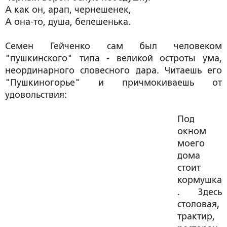
А как он, арап, чернешенек,
А она-то, душа, белешенька.
Семен Гейченко сам был человеком
"пушкинского" типа - великой остроты ума,
неординарного словесного дара. Читаешь его
"Пушкиногорье" и причмокиваешь от
удовольствия:
Под
окном
моего
дома
стоит
кормушка
. Здесь
столовая,
трактир,