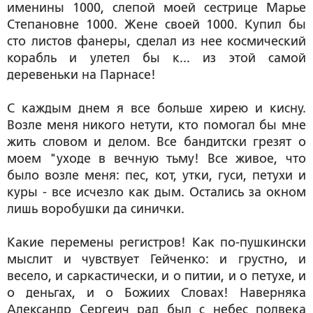
именины 1000, слепой моей сестрице Марье
Степановне 1000. Жене своей 1000. Купил бы
сто листов фанеры, сделал из нее космический
корабль и улетел бы к... из этой самой
деревеньки на Парнасе!
С каждым днем я все больше хирею и кисну.
Возле меня никого нетути, кто помогал бы мне
жить словом и делом. Все бандитски грезят о
моем "уходе в вечную тьму! Все живое, что
было возле меня: пес, кот, утки, гуси, петухи и
куры - все исчезло как дым. Остались за окном
лишь воробушки да синички.
Какие перемены регистров! Как по-пушкински
мыслит и чувствует Гейченко: и грустно, и
весело, и саркастически, и о питии, и о петухе, и
о деньгах, и о Божиих Словах! Наверняка
Александр Сергеич рад был с небес полвека