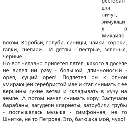
ресторан
для
пичуг,
зимующи
х в
Михайло
вском. Воробьи, голуби, синицы, чайки, сороки,
галки, снегири... И дятлы - пестрые, зеленые,
черные...
Но вот недавно прилетел дятел, какого я доселе
не видел ни разу - большой, длинноносый -
орел, сущий орел! Подлетел он к одной
умирающей серебристой иве и стал снимать с ее
вершины сухие ветви и складывать в кучу на
земле. А потом начал снимать кору. Застучали
барабаны, загудели кларнеты, затрубили трубы
- послышалась музыка - симфонная, не то
Шнитке, не то Петрова. Это, батюшка мой, чудо!