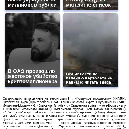
миллионов рублей
магазина: список
В ОАЭ произошло
Все новости по
жестокое убийство
падению вертолета на
криптомиллионера
Кавказе: читать здесь
Организации, запрещенные на территории РФ: «Исламское государство» («ИГИЛ»);
Джебхат ан-Нусра (Фронт победы); «Аль-Каида» («База»); «Братья-мусульмане» («Аль-
Ихван аль-Муслимун»); «Движение Талибан»; «Священная война» («Аль-Джихад» или
«Египетский исламский джихад»); «Исламская группа» («Аль-Гамаа аль-Исламия»);
«Асбат аль-Ансар»; «Партия исламского освобождения» («Хизбут-Тахрир аль-
Ислами»); «Имарат Кавказ» («Кавказский Эмират»); «Конгресс народов Ичкерии и
Дагестана»; «Исламская партия Туркестана» (бывшее «Исламское движение
Узбекистана»); «Меджлис крымско-татарского народа»; Международное религиозное
объединение «ТаблигиДжамаат»; «Украинская повстанческая армия» (УПА);