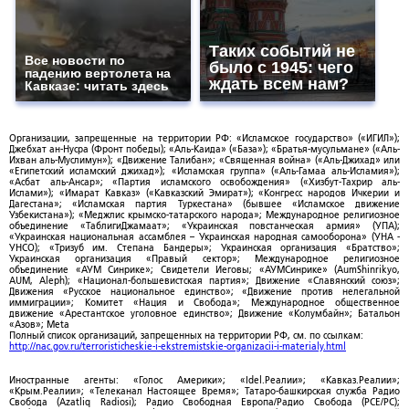
Таких событий не
Все новости по
было с 1945: чего
падению вертолета на
ждать всем нам?
Кавказе: читать здесь
Организации, запрещенные на территории РФ: «Исламское государство» («ИГИЛ»);
Джебхат ан-Нусра (Фронт победы); «Аль-Каида» («База»); «Братья-мусульмане» («Аль-
Ихван аль-Муслимун»); «Движение Талибан»; «Священная война» («Аль-Джихад» или
«Египетский исламский джихад»); «Исламская группа» («Аль-Гамаа аль-Исламия»);
«Асбат аль-Ансар»; «Партия исламского освобождения» («Хизбут-Тахрир аль-
Ислами»); «Имарат Кавказ» («Кавказский Эмират»); «Конгресс народов Ичкерии и
Дагестана»; «Исламская партия Туркестана» (бывшее «Исламское движение
Узбекистана»); «Меджлис крымско-татарского народа»; Международное религиозное
объединение «ТаблигиДжамаат»; «Украинская повстанческая армия» (УПА);
«Украинская национальная ассамблея – Украинская народная самооборона» (УНА -
УНСО); «Тризуб им. Степана Бандеры»; Украинская организация «Братство»;
Украинская организация «Правый сектор»; Международное религиозное
объединение «АУМ Синрике»; Свидетели Иеговы; «АУМСинрике» (AumShinrikyo,
AUM, Aleph); «Национал-большевистская партия»; Движение «Славянский союз»;
Движения «Русское национальное единство»; «Движение против нелегальной
иммиграции»; Комитет «Нация и Свобода»; Международное общественное
движение «Арестантское уголовное единство»; Движение «Колумбайн»; Батальон
«Азов»; Meta
Полный список организаций, запрещенных на территории РФ, см. по ссылкам:
http://nac.gov.ru/terroristicheskie-i-ekstremistskie-organizacii-i-materialy.html
Иностранные агенты: «Голос Америки»; «Idel.Реалии»; «Кавказ.Реалии»;
«Крым.Реалии»; «Телеканал Настоящее Время»; Татаро-башкирская служба Радио
Свобода (Azatliq Radiosi); Радио Свободная Европа/Радио Свобода (PCE/PC);