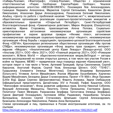
«Сибирь.Реалии»; «Фактограф»; «Север.Реалии»; Общество с ограниченной
ответственностью «Радио Свободная Европа/Радио Свобода»; Чешское
информационное агентство «MEDIUM-ORIENT»; Пономарев Лев Александрович;
Савицкая Людмила Алексеевна; Маркелов Сергей Евгеньевич; Камалягин Денис
Николаевич; Апахончич Дарья Александровна; Понасенков Евгений Николаевич;
Альбац; «Центр по работе с проблемой насилия "Насилию.нет"»; межрегиональная
общественная организация реализации социально-просветительских инициатив и
образовательных проектов «Открытый Петербург»; Санкт-Петербургский
благотворительный фонд «Гуманитарное действие»; Мирон Федоров; (Oxxxymiron);
активистка Ирина Сторожева; правозащитник Алена Попова; Социально-
ориентированная автономная некоммерческая организация содействия
профилактике и охране здоровья граждан «Феникс плюс»; автономная
некоммерческая организация социально-правовых услуг «Акцент»; некоммерческая
организация «Фонд борьбы с коррупцией»; программно-целевой Благотворительный
Фонд «СВЕЧА»; Красноярская региональная общественная организация «Мы против
СПИДа»; некоммерческая организация «Фонд защиты прав граждан»; интернет-
издание «Медуза»; «Аналитический центр Юрия Левады» (Левада-центр); ООО
«Альтаир 2021»; ООО «Вега 2021»; ООО «Главный редактор 2021»; ООО «Ромашки
монолит»; M.News World — общественно-политическое медиа;Bellingcat — авторы
многих расследований на основе открытых данных, в том числе про участие России в
войне на Украине; МЕМО — юридическое лицо главреда издания «Кавказский узел»,
которое пишет в том числе о Чечне; Артемий Троицкий; Артур Смолянинов; Сергей
Кирсанов; Анатолий Фурсов; Сергей Ухов; Александр Шелест; ООО "ТЕНЕС";
Гырдымова Елизавета (певица Монеточка); Осечкин Владимир Валерьевич
(Гулагу.нет); Устимов Антон Михайлович; Яганов Ибрагим Хасанбиевич; Харченко
Вадим Михайлович; Беседина Дарья Станиславовна; Проект «T9 NSK»; Илья Прусикин
(Little Big); Дарья Серенко (фемактивистка); Фидель Агумава; Эрдни Омбадыков
(официальный представитель Далай-ламы XIV в России); Рафис Кашапов; ООО
"Философия ненасилия"; Фонд развития цифровых прав; Блогер Николай Соболев;
Ведущий Александр Макашенц; Писатель Елена Прокашева; Екатерина Дудко;
Политолог Павел Мезерин; Рамазанова Земфира Талгатовна (певица Земфира);
Гудков Дмитрий Геннадьевич; Галлямов Аббас Радикович; Намазбаева Татьяна
Валерьевна; Асланян Сергей Степанович; Шпилькин Сергей Александрович;
Казанцева Александра Николаевна; Ривина Анна Валерьевна
Списки организаций и лиц, признанных в России иностранными агентами, см. по
ссылкам:
https://minjust.gov.ru/uploaded/files/reestr-inostrannyih-agentov-10022023.pdf