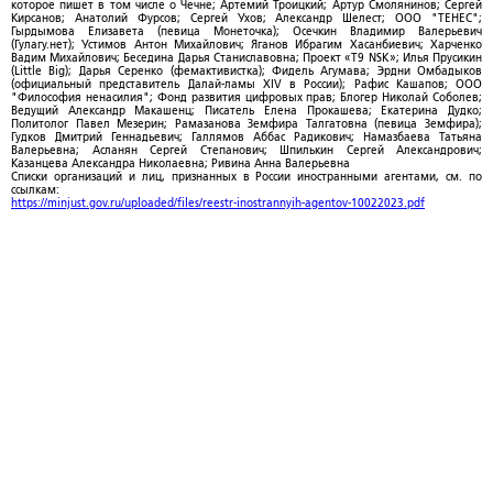
которое пишет в том числе о Чечне; Артемий Троицкий; Артур Смолянинов; Сергей
Кирсанов; Анатолий Фурсов; Сергей Ухов; Александр Шелест; ООО "ТЕНЕС";
Гырдымова Елизавета (певица Монеточка); Осечкин Владимир Валерьевич
(Гулагу.нет); Устимов Антон Михайлович; Яганов Ибрагим Хасанбиевич; Харченко
Вадим Михайлович; Беседина Дарья Станиславовна; Проект «T9 NSK»; Илья Прусикин
(Little Big); Дарья Серенко (фемактивистка); Фидель Агумава; Эрдни Омбадыков
(официальный представитель Далай-ламы XIV в России); Рафис Кашапов; ООО
"Философия ненасилия"; Фонд развития цифровых прав; Блогер Николай Соболев;
Ведущий Александр Макашенц; Писатель Елена Прокашева; Екатерина Дудко;
Политолог Павел Мезерин; Рамазанова Земфира Талгатовна (певица Земфира);
Гудков Дмитрий Геннадьевич; Галлямов Аббас Радикович; Намазбаева Татьяна
Валерьевна; Асланян Сергей Степанович; Шпилькин Сергей Александрович;
Казанцева Александра Николаевна; Ривина Анна Валерьевна
Списки организаций и лиц, признанных в России иностранными агентами, см. по
ссылкам:
https://minjust.gov.ru/uploaded/files/reestr-inostrannyih-agentov-10022023.pdf