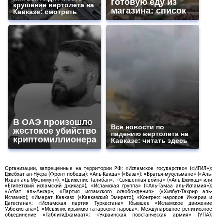
готовую еду из
крушение вертолета на
магазина: список
Кавказе: смотреть
В ОАЭ произошло
Все новости по
жестокое убийство
падению вертолета на
криптомиллионера
Кавказе: читать здесь
Организации, запрещенные на территории РФ: «Исламское государство» («ИГИЛ»);
Джебхат ан-Нусра (Фронт победы); «Аль-Каида» («База»); «Братья-мусульмане» («Аль-
Ихван аль-Муслимун»); «Движение Талибан»; «Священная война» («Аль-Джихад» или
«Египетский исламский джихад»); «Исламская группа» («Аль-Гамаа аль-Исламия»);
«Асбат аль-Ансар»; «Партия исламского освобождения» («Хизбут-Тахрир аль-
Ислами»); «Имарат Кавказ» («Кавказский Эмират»); «Конгресс народов Ичкерии и
Дагестана»; «Исламская партия Туркестана» (бывшее «Исламское движение
Узбекистана»); «Меджлис крымско-татарского народа»; Международное религиозное
объединение «ТаблигиДжамаат»; «Украинская повстанческая армия» (УПА);