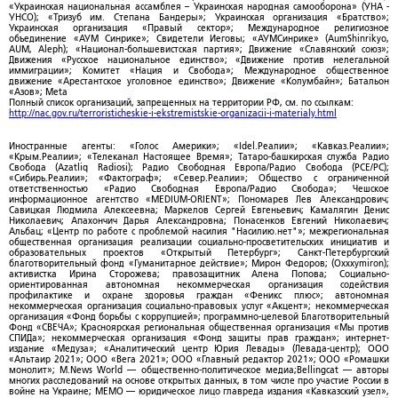
«Украинская национальная ассамблея – Украинская народная самооборона» (УНА -
УНСО); «Тризуб им. Степана Бандеры»; Украинская организация «Братство»;
Украинская организация «Правый сектор»; Международное религиозное
объединение «АУМ Синрике»; Свидетели Иеговы; «АУМСинрике» (AumShinrikyo,
AUM, Aleph); «Национал-большевистская партия»; Движение «Славянский союз»;
Движения «Русское национальное единство»; «Движение против нелегальной
иммиграции»; Комитет «Нация и Свобода»; Международное общественное
движение «Арестантское уголовное единство»; Движение «Колумбайн»; Батальон
«Азов»; Meta
Полный список организаций, запрещенных на территории РФ, см. по ссылкам:
http://nac.gov.ru/terroristicheskie-i-ekstremistskie-organizacii-i-materialy.html
Иностранные агенты: «Голос Америки»; «Idel.Реалии»; «Кавказ.Реалии»;
«Крым.Реалии»; «Телеканал Настоящее Время»; Татаро-башкирская служба Радио
Свобода (Azatliq Radiosi); Радио Свободная Европа/Радио Свобода (PCE/PC);
«Сибирь.Реалии»; «Фактограф»; «Север.Реалии»; Общество с ограниченной
ответственностью «Радио Свободная Европа/Радио Свобода»; Чешское
информационное агентство «MEDIUM-ORIENT»; Пономарев Лев Александрович;
Савицкая Людмила Алексеевна; Маркелов Сергей Евгеньевич; Камалягин Денис
Николаевич; Апахончич Дарья Александровна; Понасенков Евгений Николаевич;
Альбац; «Центр по работе с проблемой насилия "Насилию.нет"»; межрегиональная
общественная организация реализации социально-просветительских инициатив и
образовательных проектов «Открытый Петербург»; Санкт-Петербургский
благотворительный фонд «Гуманитарное действие»; Мирон Федоров; (Oxxxymiron);
активистка Ирина Сторожева; правозащитник Алена Попова; Социально-
ориентированная автономная некоммерческая организация содействия
профилактике и охране здоровья граждан «Феникс плюс»; автономная
некоммерческая организация социально-правовых услуг «Акцент»; некоммерческая
организация «Фонд борьбы с коррупцией»; программно-целевой Благотворительный
Фонд «СВЕЧА»; Красноярская региональная общественная организация «Мы против
СПИДа»; некоммерческая организация «Фонд защиты прав граждан»; интернет-
издание «Медуза»; «Аналитический центр Юрия Левады» (Левада-центр); ООО
«Альтаир 2021»; ООО «Вега 2021»; ООО «Главный редактор 2021»; ООО «Ромашки
монолит»; M.News World — общественно-политическое медиа;Bellingcat — авторы
многих расследований на основе открытых данных, в том числе про участие России в
войне на Украине; МЕМО — юридическое лицо главреда издания «Кавказский узел»,