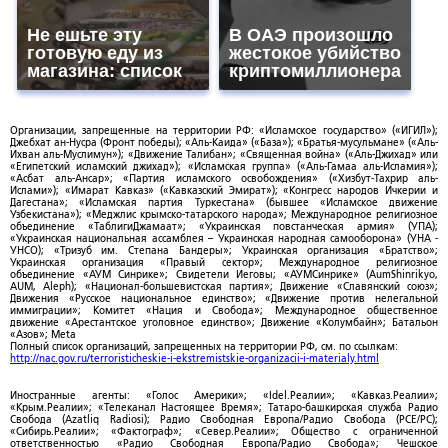
Не ешьте эту
В ОАЭ произошло
готовую еду из
жестокое убийство
магазина: список
криптомиллионера
Организации, запрещенные на территории РФ: «Исламское государство» («ИГИЛ»);
Джебхат ан-Нусра (Фронт победы); «Аль-Каида» («База»); «Братья-мусульмане» («Аль-
Ихван аль-Муслимун»); «Движение Талибан»; «Священная война» («Аль-Джихад» или
«Египетский исламский джихад»); «Исламская группа» («Аль-Гамаа аль-Исламия»);
«Асбат аль-Ансар»; «Партия исламского освобождения» («Хизбут-Тахрир аль-
Ислами»); «Имарат Кавказ» («Кавказский Эмират»); «Конгресс народов Ичкерии и
Дагестана»; «Исламская партия Туркестана» (бывшее «Исламское движение
Узбекистана»); «Меджлис крымско-татарского народа»; Международное религиозное
объединение «ТаблигиДжамаат»; «Украинская повстанческая армия» (УПА);
«Украинская национальная ассамблея – Украинская народная самооборона» (УНА -
УНСО); «Тризуб им. Степана Бандеры»; Украинская организация «Братство»;
Украинская организация «Правый сектор»; Международное религиозное
объединение «АУМ Синрике»; Свидетели Иеговы; «АУМСинрике» (AumShinrikyo,
AUM, Aleph); «Национал-большевистская партия»; Движение «Славянский союз»;
Движения «Русское национальное единство»; «Движение против нелегальной
иммиграции»; Комитет «Нация и Свобода»; Международное общественное
движение «Арестантское уголовное единство»; Движение «Колумбайн»; Батальон
«Азов»; Meta
Полный список организаций, запрещенных на территории РФ, см. по ссылкам:
http://nac.gov.ru/terroristicheskie-i-ekstremistskie-organizacii-i-materialy.html
Иностранные агенты: «Голос Америки»; «Idel.Реалии»; «Кавказ.Реалии»;
«Крым.Реалии»; «Телеканал Настоящее Время»; Татаро-башкирская служба Радио
Свобода (Azatliq Radiosi); Радио Свободная Европа/Радио Свобода (PCE/PC);
«Сибирь.Реалии»; «Фактограф»; «Север.Реалии»; Общество с ограниченной
ответственностью «Радио Свободная Европа/Радио Свобода»; Чешское