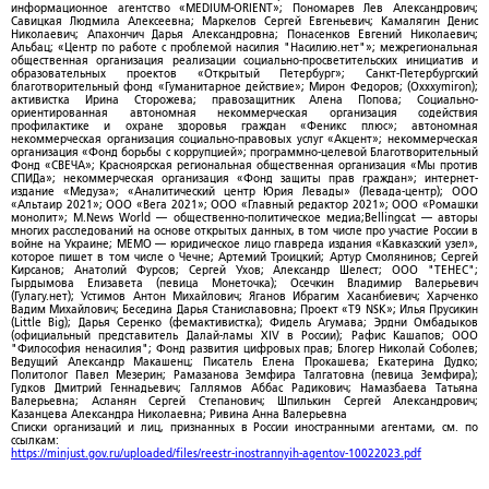
информационное агентство «MEDIUM-ORIENT»; Пономарев Лев Александрович;
Савицкая Людмила Алексеевна; Маркелов Сергей Евгеньевич; Камалягин Денис
Николаевич; Апахончич Дарья Александровна; Понасенков Евгений Николаевич;
Альбац; «Центр по работе с проблемой насилия "Насилию.нет"»; межрегиональная
общественная организация реализации социально-просветительских инициатив и
образовательных проектов «Открытый Петербург»; Санкт-Петербургский
благотворительный фонд «Гуманитарное действие»; Мирон Федоров; (Oxxxymiron);
активистка Ирина Сторожева; правозащитник Алена Попова; Социально-
ориентированная автономная некоммерческая организация содействия
профилактике и охране здоровья граждан «Феникс плюс»; автономная
некоммерческая организация социально-правовых услуг «Акцент»; некоммерческая
организация «Фонд борьбы с коррупцией»; программно-целевой Благотворительный
Фонд «СВЕЧА»; Красноярская региональная общественная организация «Мы против
СПИДа»; некоммерческая организация «Фонд защиты прав граждан»; интернет-
издание «Медуза»; «Аналитический центр Юрия Левады» (Левада-центр); ООО
«Альтаир 2021»; ООО «Вега 2021»; ООО «Главный редактор 2021»; ООО «Ромашки
монолит»; M.News World — общественно-политическое медиа;Bellingcat — авторы
многих расследований на основе открытых данных, в том числе про участие России в
войне на Украине; МЕМО — юридическое лицо главреда издания «Кавказский узел»,
которое пишет в том числе о Чечне; Артемий Троицкий; Артур Смолянинов; Сергей
Кирсанов; Анатолий Фурсов; Сергей Ухов; Александр Шелест; ООО "ТЕНЕС";
Гырдымова Елизавета (певица Монеточка); Осечкин Владимир Валерьевич
(Гулагу.нет); Устимов Антон Михайлович; Яганов Ибрагим Хасанбиевич; Харченко
Вадим Михайлович; Беседина Дарья Станиславовна; Проект «T9 NSK»; Илья Прусикин
(Little Big); Дарья Серенко (фемактивистка); Фидель Агумава; Эрдни Омбадыков
(официальный представитель Далай-ламы XIV в России); Рафис Кашапов; ООО
"Философия ненасилия"; Фонд развития цифровых прав; Блогер Николай Соболев;
Ведущий Александр Макашенц; Писатель Елена Прокашева; Екатерина Дудко;
Политолог Павел Мезерин; Рамазанова Земфира Талгатовна (певица Земфира);
Гудков Дмитрий Геннадьевич; Галлямов Аббас Радикович; Намазбаева Татьяна
Валерьевна; Асланян Сергей Степанович; Шпилькин Сергей Александрович;
Казанцева Александра Николаевна; Ривина Анна Валерьевна
Списки организаций и лиц, признанных в России иностранными агентами, см. по
ссылкам:
https://minjust.gov.ru/uploaded/files/reestr-inostrannyih-agentov-10022023.pdf