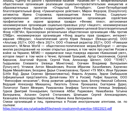
Альбац; «Центр по работе с проблемой насилия "Насилию.нет"»; межрегиональная
общественная организация реализации социально-просветительских инициатив и
образовательных проектов «Открытый Петербург»; Санкт-Петербургский
благотворительный фонд «Гуманитарное действие»; Мирон Федоров; (Oxxxymiron);
активистка Ирина Сторожева; правозащитник Алена Попова; Социально-
ориентированная автономная некоммерческая организация содействия
профилактике и охране здоровья граждан «Феникс плюс»; автономная
некоммерческая организация социально-правовых услуг «Акцент»; некоммерческая
организация «Фонд борьбы с коррупцией»; программно-целевой Благотворительный
Фонд «СВЕЧА»; Красноярская региональная общественная организация «Мы против
СПИДа»; некоммерческая организация «Фонд защиты прав граждан»; интернет-
издание «Медуза»; «Аналитический центр Юрия Левады» (Левада-центр); ООО
«Альтаир 2021»; ООО «Вега 2021»; ООО «Главный редактор 2021»; ООО «Ромашки
монолит»; M.News World — общественно-политическое медиа;Bellingcat — авторы
многих расследований на основе открытых данных, в том числе про участие России в
войне на Украине; МЕМО — юридическое лицо главреда издания «Кавказский узел»,
которое пишет в том числе о Чечне; Артемий Троицкий; Артур Смолянинов; Сергей
Кирсанов; Анатолий Фурсов; Сергей Ухов; Александр Шелест; ООО "ТЕНЕС";
Гырдымова Елизавета (певица Монеточка); Осечкин Владимир Валерьевич
(Гулагу.нет); Устимов Антон Михайлович; Яганов Ибрагим Хасанбиевич; Харченко
Вадим Михайлович; Беседина Дарья Станиславовна; Проект «T9 NSK»; Илья Прусикин
(Little Big); Дарья Серенко (фемактивистка); Фидель Агумава; Эрдни Омбадыков
(официальный представитель Далай-ламы XIV в России); Рафис Кашапов; ООО
"Философия ненасилия"; Фонд развития цифровых прав; Блогер Николай Соболев;
Ведущий Александр Макашенц; Писатель Елена Прокашева; Екатерина Дудко;
Политолог Павел Мезерин; Рамазанова Земфира Талгатовна (певица Земфира);
Гудков Дмитрий Геннадьевич; Галлямов Аббас Радикович; Намазбаева Татьяна
Валерьевна; Асланян Сергей Степанович; Шпилькин Сергей Александрович;
Казанцева Александра Николаевна; Ривина Анна Валерьевна
Списки организаций и лиц, признанных в России иностранными агентами, см. по
ссылкам:
https://minjust.gov.ru/uploaded/files/reestr-inostrannyih-agentov-10022023.pdf