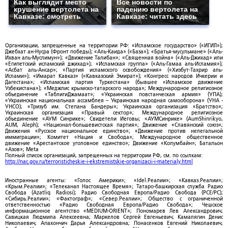
Как выглядит место
Все новости по
крушение вертолета на
падению вертолета на
Кавказе: смотреть
Кавказе: читать здесь
Организации, запрещенные на территории РФ: «Исламское государство» («ИГИЛ»);
Джебхат ан-Нусра (Фронт победы); «Аль-Каида» («База»); «Братья-мусульмане» («Аль-
Ихван аль-Муслимун»); «Движение Талибан»; «Священная война» («Аль-Джихад» или
«Египетский исламский джихад»); «Исламская группа» («Аль-Гамаа аль-Исламия»);
«Асбат аль-Ансар»; «Партия исламского освобождения» («Хизбут-Тахрир аль-
Ислами»); «Имарат Кавказ» («Кавказский Эмират»); «Конгресс народов Ичкерии и
Дагестана»; «Исламская партия Туркестана» (бывшее «Исламское движение
Узбекистана»); «Меджлис крымско-татарского народа»; Международное религиозное
объединение «ТаблигиДжамаат»; «Украинская повстанческая армия» (УПА);
«Украинская национальная ассамблея – Украинская народная самооборона» (УНА -
УНСО); «Тризуб им. Степана Бандеры»; Украинская организация «Братство»;
Украинская организация «Правый сектор»; Международное религиозное
объединение «АУМ Синрике»; Свидетели Иеговы; «АУМСинрике» (AumShinrikyo,
AUM, Aleph); «Национал-большевистская партия»; Движение «Славянский союз»;
Движения «Русское национальное единство»; «Движение против нелегальной
иммиграции»; Комитет «Нация и Свобода»; Международное общественное
движение «Арестантское уголовное единство»; Движение «Колумбайн»; Батальон
«Азов»; Meta
Полный список организаций, запрещенных на территории РФ, см. по ссылкам:
http://nac.gov.ru/terroristicheskie-i-ekstremistskie-organizacii-i-materialy.html
Иностранные агенты: «Голос Америки»; «Idel.Реалии»; «Кавказ.Реалии»;
«Крым.Реалии»; «Телеканал Настоящее Время»; Татаро-башкирская служба Радио
Свобода (Azatliq Radiosi); Радио Свободная Европа/Радио Свобода (PCE/PC);
«Сибирь.Реалии»; «Фактограф»; «Север.Реалии»; Общество с ограниченной
ответственностью «Радио Свободная Европа/Радио Свобода»; Чешское
информационное агентство «MEDIUM-ORIENT»; Пономарев Лев Александрович;
Савицкая Людмила Алексеевна; Маркелов Сергей Евгеньевич; Камалягин Денис
Николаевич; Апахончич Дарья Александровна; Понасенков Евгений Николаевич;