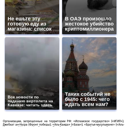
Не ешьте эту
В ОАЭ произошло
готовую еду из
жестокое убийство
магазина: список
криптомиллионера
Таких событий не
Все новости по
было с 1945: чего
падению вертолета на
ждать всем нам?
Кавказе: читать здесь
Организации, запрещенные на территории РФ: «Исламское государство» («ИГИЛ»);
Джебхат ан-Нусра (Фронт победы); «Аль-Каида» («База»); «Братья-мусульмане» («Аль-