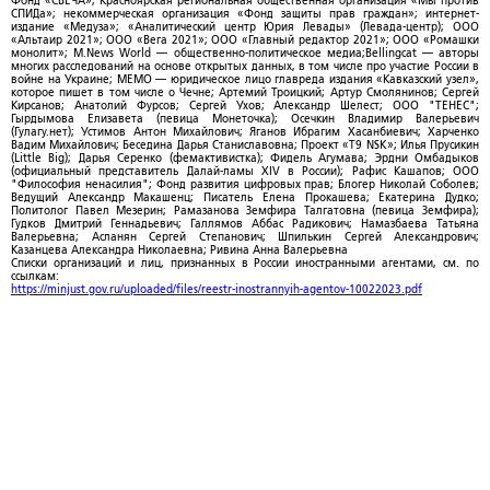
Фонд «СВЕЧА»; Красноярская региональная общественная организация «Мы против
СПИДа»; некоммерческая организация «Фонд защиты прав граждан»; интернет-
издание «Медуза»; «Аналитический центр Юрия Левады» (Левада-центр); ООО
«Альтаир 2021»; ООО «Вега 2021»; ООО «Главный редактор 2021»; ООО «Ромашки
монолит»; M.News World — общественно-политическое медиа;Bellingcat — авторы
многих расследований на основе открытых данных, в том числе про участие России в
войне на Украине; МЕМО — юридическое лицо главреда издания «Кавказский узел»,
которое пишет в том числе о Чечне; Артемий Троицкий; Артур Смолянинов; Сергей
Кирсанов; Анатолий Фурсов; Сергей Ухов; Александр Шелест; ООО "ТЕНЕС";
Гырдымова Елизавета (певица Монеточка); Осечкин Владимир Валерьевич
(Гулагу.нет); Устимов Антон Михайлович; Яганов Ибрагим Хасанбиевич; Харченко
Вадим Михайлович; Беседина Дарья Станиславовна; Проект «T9 NSK»; Илья Прусикин
(Little Big); Дарья Серенко (фемактивистка); Фидель Агумава; Эрдни Омбадыков
(официальный представитель Далай-ламы XIV в России); Рафис Кашапов; ООО
"Философия ненасилия"; Фонд развития цифровых прав; Блогер Николай Соболев;
Ведущий Александр Макашенц; Писатель Елена Прокашева; Екатерина Дудко;
Политолог Павел Мезерин; Рамазанова Земфира Талгатовна (певица Земфира);
Гудков Дмитрий Геннадьевич; Галлямов Аббас Радикович; Намазбаева Татьяна
Валерьевна; Асланян Сергей Степанович; Шпилькин Сергей Александрович;
Казанцева Александра Николаевна; Ривина Анна Валерьевна
Списки организаций и лиц, признанных в России иностранными агентами, см. по
ссылкам:
https://minjust.gov.ru/uploaded/files/reestr-inostrannyih-agentov-10022023.pdf