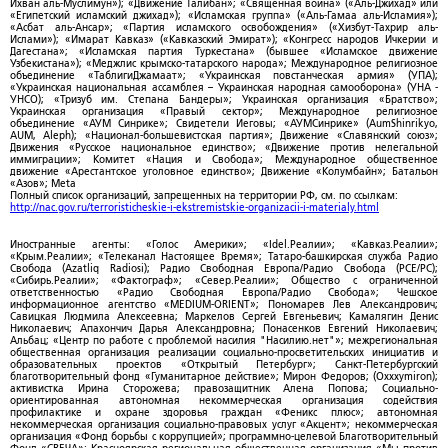
Ихван аль-Муслимун»); «Движение Талибан»; «Священная война» («Аль-Джихад» или
«Египетский исламский джихад»); «Исламская группа» («Аль-Гамаа аль-Исламия»);
«Асбат аль-Ансар»; «Партия исламского освобождения» («Хизбут-Тахрир аль-
Ислами»); «Имарат Кавказ» («Кавказский Эмират»); «Конгресс народов Ичкерии и
Дагестана»; «Исламская партия Туркестана» (бывшее «Исламское движение
Узбекистана»); «Меджлис крымско-татарского народа»; Международное религиозное
объединение «ТаблигиДжамаат»; «Украинская повстанческая армия» (УПА);
«Украинская национальная ассамблея – Украинская народная самооборона» (УНА -
УНСО); «Тризуб им. Степана Бандеры»; Украинская организация «Братство»;
Украинская организация «Правый сектор»; Международное религиозное
объединение «АУМ Синрике»; Свидетели Иеговы; «АУМСинрике» (AumShinrikyo,
AUM, Aleph); «Национал-большевистская партия»; Движение «Славянский союз»;
Движения «Русское национальное единство»; «Движение против нелегальной
иммиграции»; Комитет «Нация и Свобода»; Международное общественное
движение «Арестантское уголовное единство»; Движение «Колумбайн»; Батальон
«Азов»; Meta
Полный список организаций, запрещенных на территории РФ, см. по ссылкам:
http://nac.gov.ru/terroristicheskie-i-ekstremistskie-organizacii-i-materialy.html
Иностранные агенты: «Голос Америки»; «Idel.Реалии»; «Кавказ.Реалии»;
«Крым.Реалии»; «Телеканал Настоящее Время»; Татаро-башкирская служба Радио
Свобода (Azatliq Radiosi); Радио Свободная Европа/Радио Свобода (PCE/PC);
«Сибирь.Реалии»; «Фактограф»; «Север.Реалии»; Общество с ограниченной
ответственностью «Радио Свободная Европа/Радио Свобода»; Чешское
информационное агентство «MEDIUM-ORIENT»; Пономарев Лев Александрович;
Савицкая Людмила Алексеевна; Маркелов Сергей Евгеньевич; Камалягин Денис
Николаевич; Апахончич Дарья Александровна; Понасенков Евгений Николаевич;
Альбац; «Центр по работе с проблемой насилия "Насилию.нет"»; межрегиональная
общественная организация реализации социально-просветительских инициатив и
образовательных проектов «Открытый Петербург»; Санкт-Петербургский
благотворительный фонд «Гуманитарное действие»; Мирон Федоров; (Oxxxymiron);
активистка Ирина Сторожева; правозащитник Алена Попова; Социально-
ориентированная автономная некоммерческая организация содействия
профилактике и охране здоровья граждан «Феникс плюс»; автономная
некоммерческая организация социально-правовых услуг «Акцент»; некоммерческая
организация «Фонд борьбы с коррупцией»; программно-целевой Благотворительный