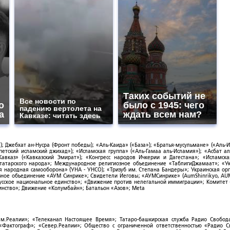
Таких событий не
Все новости по
о
было с 1945: чего
падению вертолета на
а
ждать всем нам?
Кавказе: читать здесь
; Джебхат ан-Нусра (Фронт победы); «Аль-Каида» («База»); «Братья-мусульмане» («Аль-И
тский исламский джихад»); «Исламская группа» («Аль-Гамаа аль-Исламия»); «Асбат ал
Кавказ» («Кавказский Эмират»); «Конгресс народов Ичкерии и Дагестана»; «Исламск
-татарского народа»; Международное религиозное объединение «ТаблигиДжамаат»; «У
я народная самооборона» (УНА - УНСО); «Тризуб им. Степана Бандеры»; Украинская ор
зное объединение «АУМ Синрике»; Свидетели Иеговы; «АУМСинрике» (AumShinrikyo, AUM
усское национальное единство»; «Движение против нелегальной иммиграции»; Комитет
нство»; Движение «Колумбайн»; Батальон «Азов»; Meta
ым.Реалии»; «Телеканал Настоящее Время»; Татаро-башкирская служба Радио Свобода
; «Фактограф»; «Север.Реалии»; Общество с ограниченной ответственностью «Радио 