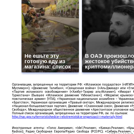
Не ешьте эту
В ОАЭ произошло
готовую еду из
жестокое убийств
магазина: список
криптомиллионер
Организации, запрещенные на территории РФ: «Исламское государство» («ИГИЛ»)
Муслимун»); «Движение Талибан»; «Священная война» («Аль-Джихад» или «Египе
«Партия исламского освобождения» («Хизбут-Тахрир аль-Ислами»); «Имарат 
Туркестана» (бывшее «Исламское движение Узбекистана»); «Меджлис крымско
повстанческая армия» (УПА); «Украинская национальная ассамблея – Украинска
«Братство»; Украинская организация «Правый сектор»; Международное религио
«Национал-большевистская партия»; Движение «Славянский союз»; Движения «Р
Свобода»; Международное общественное движение «Арестантское уголовное еди
Полный список организаций, запрещенных на территории РФ, см. по ссылкам:
http://nac.gov.ru/terroristicheskie-i-ekstremistskie-organizacii-i-materialy.html
Иностранные агенты: «Голос Америки»; «Idel.Реалии»; «Кавказ.Реалии»; «Кр
Radiosi); Радио Свободная Европа/Радио Свобода (PCE/PC); «Сибирь.Реалии»