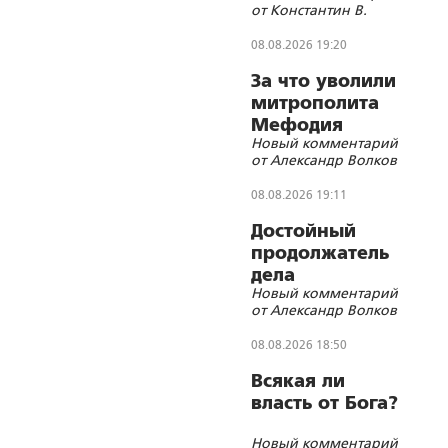
от Константин В.
08.08.2026 19:20
За что уволили
митрополита
Мефодия
Новый комментарий
(Немцова)?
от Александр Волков
08.08.2026 19:11
Достойный
продолжатель
дела
Новый комментарий
Губельмана-
от Александр Волков
Ярославского
08.08.2026 18:50
Всякая ли
власть от Бога?
Новый комментарий