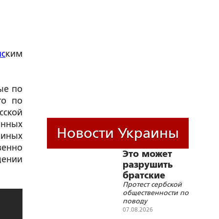
нс
ким
ые по
то по
сской
анных
Новости Украины
 иных
венно
Это может
щении
разрушить
братские
Протест сербской
отношения с
общественности по
Россией
поводу
приглашения
07.08.2026
Зеленского с