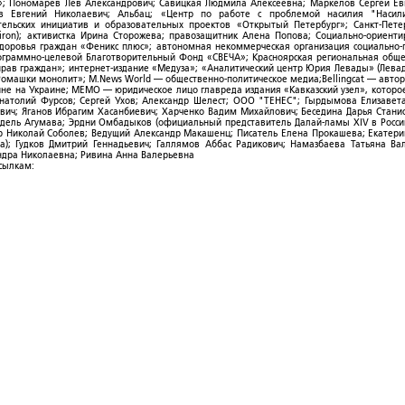
; Пономарев Лев Александрович; Савицкая Людмила Алексеевна; Маркелов Сергей Ев
ов Евгений Николаевич; Альбац; «Центр по работе с проблемой насилия "Насили
ельских инициатив и образовательных проектов «Открытый Петербург»; Санкт-Пете
ron); активистка Ирина Сторожева; правозащитник Алена Попова; Социально-ориент
здоровья граждан «Феникс плюс»; автономная некоммерческая организация социально
рограммно-целевой Благотворительный Фонд «СВЕЧА»; Красноярская региональная общ
ав граждан»; интернет-издание «Медуза»; «Аналитический центр Юрия Левады» (Левад
омашки монолит»; M.News World — общественно-политическое медиа;Bellingcat — авто
ойне на Украине; МЕМО — юридическое лицо главреда издания «Кавказский узел», которо
Анатолий Фурсов; Сергей Ухов; Александр Шелест; ООО "ТЕНЕС"; Гырдымова Елизавет
ович; Яганов Ибрагим Хасанбиевич; Харченко Вадим Михайлович; Беседина Дарья Стани
 Фидель Агумава; Эрдни Омбадыков (официальный представитель Далай-ламы XIV в Росси
 Николай Соболев; Ведущий Александр Макашенц; Писатель Елена Прокашева; Екатери
; Гудков Дмитрий Геннадьевич; Галлямов Аббас Радикович; Намазбаева Татьяна Ва
ндра Николаевна; Ривина Анна Валерьевна
ссылкам: