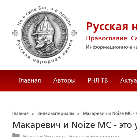
Русская 
Православие. С
Информационно-ана
Главная
Авторы
РНЛ ТВ
Акту
Главная
>
Видеоматериалы
>
Макаревич и Noize MC - 
Макаревич и Noize MC - это
Новости Украины
Новости Новороссии