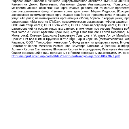
Европа/Радио Свобода»; Чешское информационное агентство «MEDIUM-ORIENT»
Камалягин Денис Николаевич; Апахончич Дарья Александровна; Понасенк
межрегиональная общественная организация реализации социально-просветит
благотворительный фонд «Гуманитарное действие»; Мирон Федоров; (Oxxxymi
автономная некоммерческая организация содействия профилактике и охране 
услуг «Акцент»; некоммерческая организация «Фонд борьбы с коррупцией»; п
организация «Мы против СПИДа»; некоммерческая организация «Фонд защиты пр
ООО «Альтаир 2021»; ООО «Вега 2021»; ООО «Главный редактор 2021»; ООО «Р
расследований на основе открытых данных, в том числе про участие России в в
том числе о Чечне; Артемий Троицкий; Артур Смолянинов; Сергей Кирсанов; 
Монеточка); Осечкин Владимир Валерьевич (Гулагу.нет); Устимов Антон Михайл
Проект «T9 NSK»; Илья Прусикин (Little Big); Дарья Серенко (фемактивистка);
Кашапов; ООО "Философия ненасилия"; Фонд развития цифровых прав; Блогер
Политолог Павел Мезерин; Рамазанова Земфира Талгатовна (певица Земфира)
Асланян Сергей Степанович; Шпилькин Сергей Александрович; Казанцева Алекса
Списки организаций и лиц, признанных в России иностранными агентами, см. по 
https://minjust.gov.ru/uploaded/files/reestr-inostrannyih-agentov-10022023.pdf