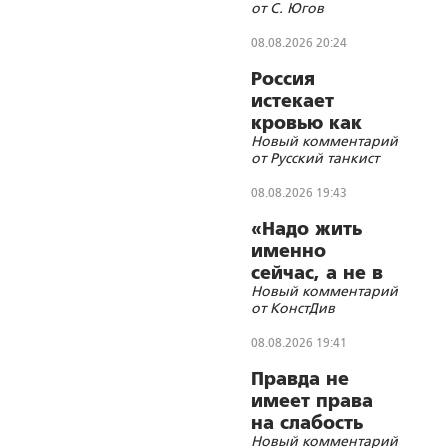
от С. Югов
08.08.2026 20:24
Россия
истекает
кровью как
Новый комментарий
жертвенное
от Русский танкист
животное?
08.08.2026 19:43
«Надо жить
именно
сейчас, а не в
Новый комментарий
будущем,
от КонстДив
которое ещё
не настало»
08.08.2026 19:41
Правда не
имеет права
на слабость
Новый комментарий