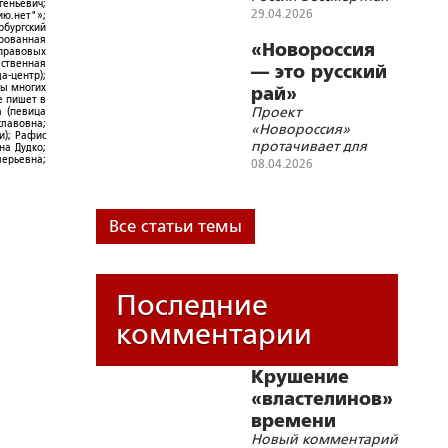
геньевич;
29.04.2026
ю.нет"»;
рбургский
ированная
«Новороссия
-правовых
ественная
— это русский
а-центр);
ры многих
рай»
е пишет в
Проект
а (певица
славовна;
«Новороссия»
и); Рафис
протачивает для
на Дудко;
лерьевна;
Русской Истории
08.04.2026
новые русла
Все статьи темы
Последние
комментарии
Крушение
«властелинов»
времени
Новый комментарий