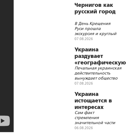
официальным
Чернигов как
визитом в Сербию
русский город
В День Крещения
Руси прошла
экскурсия и круглый
стол Института стран
07.08.2026
СНГ
Украина
раздувает
«географическую
Печальная украинская
войну» с
действительность
Польшей
вынуждает общество
требовать новой
07.08.2026
порции «победного»
наркотика – иначе
Украина
начинается ломка
истощается в
интересах
Сам факт
Запада
стремления
значительной части
украинских
06.08.2026
политических сил к