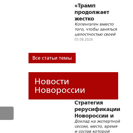
конфронтации с
«Трамп
Россией, в том числе
продолжает
военной, носит
жестко
иррациональный
Копенгаген вместо
троллить
характер
того, чтобы заняться
Данию»
целостностью своей
страны, с головой
05.08.2026
погрузился в
украинскую трясину
Все статьи темы
Новости
Новороссии
Стратегия
рерусификации
Новороссии и
Доклад на экспертной
Малороссии
сессии, место, время
и состав которой