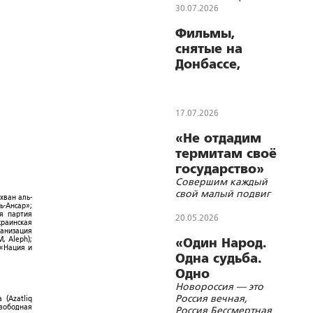
просили не
30.07.2026
разглашать
Фильмы,
снятые на
Донбассе,
выходят в
Okko
17.07.2026
«Не отдадим
термитам своё
государство»
Совершим каждый
свой малый подвиг
хван аль-
ь-Ансар»;
ая партия
20.05.2026
краинская
ганизация
, Aleph);
«Один Народ.
 «Нация и
Одна судьба.
Одно
Новороссия — это
бессмертие»
Россия вечная,
 (Azatliq
Свободная
Россия Бессмертная