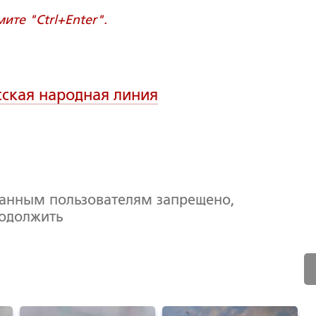
те "Ctrl+Enter".
сская народная линия
ванным пользователям запрещено,
родолжить