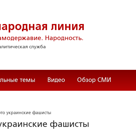
народная линия
амодержавие. Народность.
литическая служба
альные темы
Видео
Обзор СМИ
это украинские фашисты
 украинские фашисты