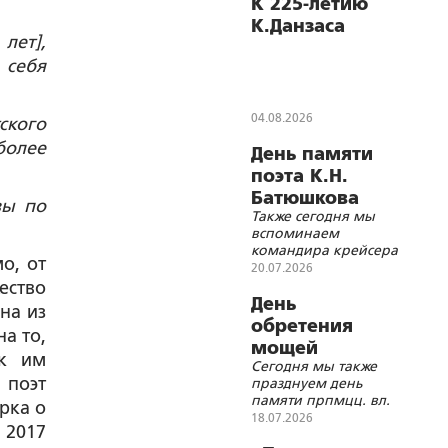
К 225-летию
К.Данзаса
лет],
 себя
04.08.2026
ского
более
День памяти
поэта К.Н.
Батюшкова
зы по
Также сегодня мы
вспоминаем
командира крейсера
о, от
«Варяг»
20.07.2026
В.Ф.Руднева,
ество
дипломата
День
на из
Я.И.Булгакова,
обретения
а то,
архитектора
мощей
В.Г.Сретенского,
ак им
Сегодня мы также
преподобного
математика
 поэт
празднуем день
А.А.Маркова,
Сергия
памяти прпмцц. вл.
ректора МГУ
рка о
Радонежского
кн. Елисаветы и
18.07.2026
А.А.Мануйлова,
 2017
инокини Варвары,
историка