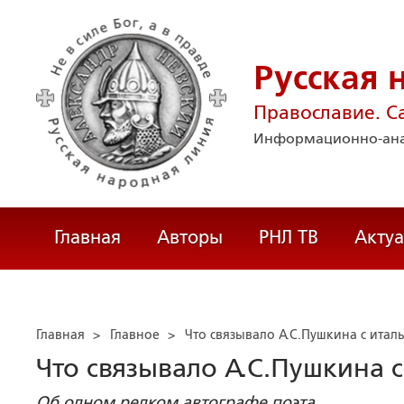
Русская 
Православие. С
Информационно-ана
Главная
Авторы
РНЛ ТВ
Акту
Главная
>
Главное
>
Что связывало А.С.Пушкина с итал
Что связывало А.С.Пушкина 
Об одном редком автографе поэта