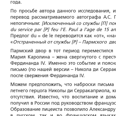
года.
По просьбе автора данного исследования, 
перевод рассматриваемого автографа А.С. 
нелогичным:
[Исключенный со службы [П] по
du service par [P] feu l’E. Paul a l’age de 15 
Предлог du = de le переводится как «от», «н
«
Отстраненный от службы [P] – Пармского д
Пармский двор в тот период переместился 
Мария Каролина – жена свергнутого с прес
Фердинанда IV. Именно это событие и поясн
письмо (по нашей версии – Никола ди Серрака
после свержения Фердинанда IV.
Можем предположить, что наброски письма 
летнего герцога Николы ди Серракаприола, к
отсутствия. Известно, что воспитание и д
получил в России под руководством французс
Образование лицеиста позволило Александру
в русском, так и во французском языках