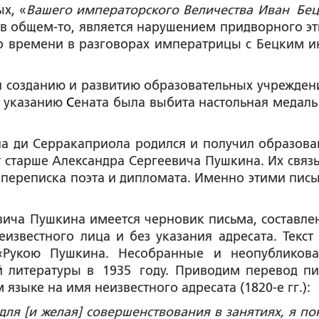
х, «
Вашего императорского Величества Иван Бе
, в общем-то, является нарушением придворного эт
го времени в разговорах императрицы с Бецким и
 созданию и развитию образовательных учреждени
о указанию
С
ената была выбита настольная медаль 
ла ди Серракаприола родился и получил образова
ет старше Александра Сергеевича Пушкина. Их связ
 переписка поэта и дипломата. Именно этими пис
вича Пушкина имеется черновик письма, составле
звестного лица и без указания адресата. Текст 
«Рукою Пушкина. Несобранные и неопубликов
й литературы в 1935 году. Приводим перевод пи
языке на имя неизвестного адресата (1820-е гг.):
 для [и желая] совершенствования в занятиях, я по