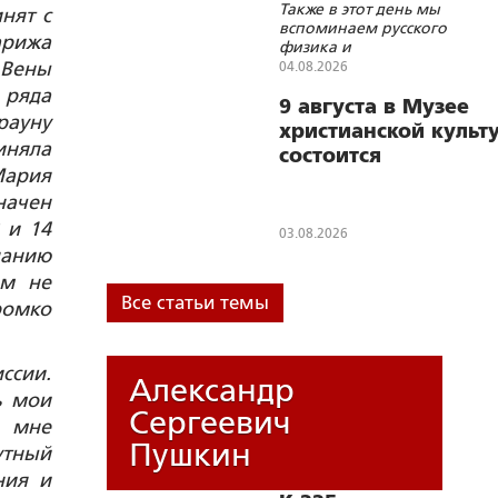
Также в этот день мы
Корнилия
нят с
вспоминаем русского
Переяславского
арижа
физика и
электротехника,
 Вены
04.08.2026
академика
 ряда
В.В.Петрова
9 августа в Музее
брауну
христианской культ
риняла
состоится
Мария
лекция «Император
начен
Россия: дворцы
 и 14
Императора Павла
03.08.2026
Первого»
ланию
ем не
Все статьи темы
ромко
ссии.
Александр
ь мои
Сергеевич
о мне
Пушкин
утный
ния и