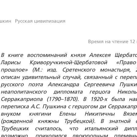
ушкин
Русская цивилизация
Время на чтение 12
В книге воспоминаний князя Алексея Щербат
Ларисы Криворучкиной-Щербатовой «Прав
прошлое» (М.: изд. Сретенского монастыря, 2
описан удивительный случай, связанный с переп
русского поэта Александра Сергеевича Пушк
неаполитанского дипломата герцога Нико
Серракаприола
(1790–1870)
.
В 1920-х была на
переписка А.С. Пушкина с герцогом ди Серракапр
внуком княгини Елены Никитичны Вязем
(рожденной княжны Трубецкой). В знатной 
Трубецких считалось, что итальянский дипл
возможно, приходился двоюродным племян