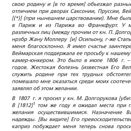
свою родину и [в то время] объезжал разные
отличием при дворах Саксонии, Пруссии, Ве
[(*)] (при нынешнем царствовании). Мне был
в Париж и из Парижа во Франкфурт. У м
различных лиц (между прочим от кн. П. Долгоруко
нрзбр Жану Моллеру [и] Осильону, г-же Сталь 
меня благосклонно. Я имел счастье заинтер
Веймарская поддержала ее просьбу к нашему 
камер-юнкером. Это было в июле 1806 г. – 
годов. Жестокая болезнь (известная Его Ве
служить родине при тех трудных обстоятел
помешало мне оказаться среди моих соотечес
заявлял об этом желании.
В 1807 г. я просил у кн. М. Долгорукова [у
1
В [1812]
том же году я ожидал места при п
желания осуществившимися. Назначение В
надежды. [Вы видите] Его превосходительств
каприз побуждает меня теперь снова прос