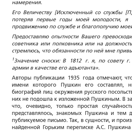
намерения.
Его Величеству [Исключенный со службы [П
потеряв первые годы моей молодости, я 
продвижению по службе и благополучию мо
Предоставляю опытности Вашего превосходите
советника или полковника или на должность
стремлюсь, что обязанности по ней мне прив
1
Значение сноски: В 1812 г. я, по совету г
армии в качестве его адъютанта».
Авторы публикации 1935 года отмечают, что
имени которого Пушкин его составлял, 
биографий лиц окружения русского посольства
них не подошла к изложенной Пушкиным. В з
что, очевидно, только простая случайно
представлялось, знакомых Пушкина и тем да
публикуемое письмо. Так, в сущности, и прои
найденной Горьким переписке А.С. Пушкина