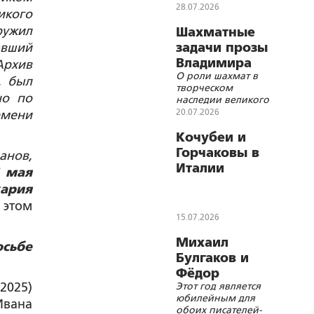
Набокова. Диалог с
28.07.2026
икого
М.А. Булгаковым
ружил
Шахматные
авший
задачи прозы
Владимира
Архив
О роли шахмат в
Набокова
, был
творческом
но по
наследии великого
писателя
20.07.2026
емени
Кочубеи и
Горчаковы в
анов,
Италии
 мая
кария
 этом
15.07.2026
Михаил
осьбе
Булгаков и
Фёдор
2025)
Этот год является
Достоевский:
юбилейным для
Ивана
духовное
обоих писателей-