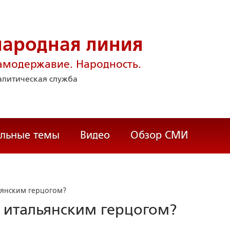
народная линия
амодержавие. Народность.
литическая служба
альные темы
Видео
Обзор СМИ
ьянским герцогом?
с итальянским герцогом?