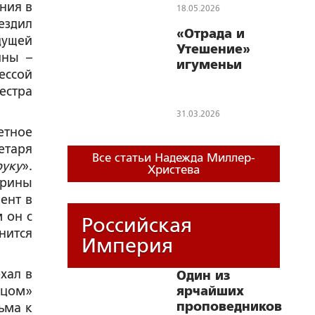
завещание
ния в
агиографов: 16 мая
18.05.2026
– 135-летие
ездил
М.А.Булгакова; 11
«Отрада и
дущей
ноября – 205-летие
Утешение»
Ф.М.Достоевского
ины –
игуменьи
ессой
Магдалины
естра
(Орловой-
Давыдовой)
31.03.2026
етное
етаря
Все статьи Надежда Миллер-
руку
».
Христева
ерины
ент в
 он с
Российская
нится
Империя
хал в
Один из
ецом»
ярчайших
проповедников
ьма к