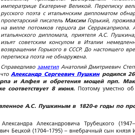
императрице Екатерине Великой. Переписку вел
русского поэта с итальянским дипломатом обна
пролетарский писатель
Максим
Горький, прожив
на вилле потомков герцога ди Серракаприола. 
итальянского дипломата, приятеля А.С. Пушкина
изъят советским консулом в Италии немедлен
возвращении Горького в СССР. До настоящего вр
переписка поэта не обнаружена.
Справедливо
заметил
Анатолий Дмитриевич Степ
 что
Александр Сергеевич Пушкин
родился 26
Карпа и Алфея и обретения мощей прп. Ма
же соответствует 8 июня
.
Поэтому уместно об
вленное А.С. Пушкиным в 1820-е годы по пр
Александра Александровича Трубецкого (1947–
вич Бецкой (1704–1795) – внебрачный сын князя 