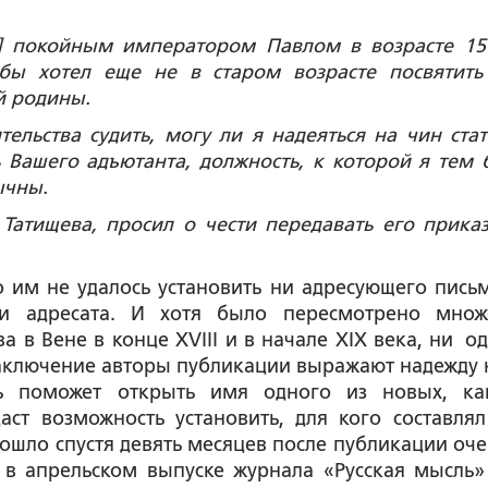
] покойным императором Павлом в возрасте 15 
бы хотел еще не в старом возрасте посвятить
ей родины.
льства судить, могу ли я надеяться на чин стат
 Вашего адъютанта, должность, к которой я тем 
ычны.
. Татищева, просил о чести передавать его прика
 им не удалось установить ни адресующего письм
ни адресата. И хотя было пересмотрено множ
 в Вене в конце XVIII и в начале XIX века, ни од
аключение авторы публикации выражают надежду н
сть поможет открыть имя одного из новых, к
ст возможность установить, для кого составлял
зошло спустя девять месяцев после публикации оче
 в апрельском выпуске журнала «Русская мысль»