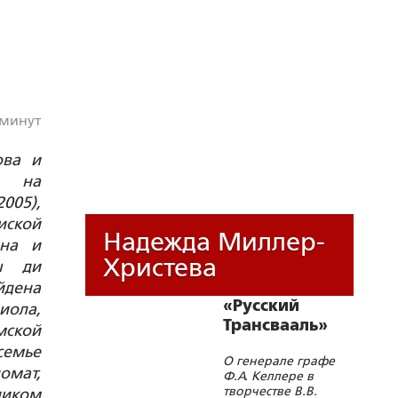
 минут
ова и
о на
005),
иской
Надежда Миллер-
ина и
Христева
лы ди
йдена
«Русский
иола,
Трансвааль»
ской
семье
О генерале графе
омат,
Ф.А. Келлере в
творчестве В.В.
ником