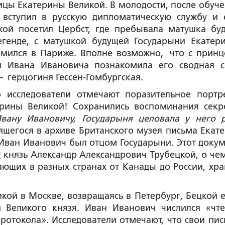
цы Екатерины Великой. В молодости, после обуче
 вступил в русскую дипломатическую службу и 
ой посетил Цербст, где пребывала матушка бу
егенде, с матушкой будущей Государыни Екатер
омился в Париже. Вполне возможно, что с принц
ой Ивана Ивановича познакомила его сводная с
– герцогиня Гессен-Гомбургская.
о исследователи отмечают поразительное портр
ерины Великой! Сохранились воспоминания секр
вану Ивановичу, Государыня целовала у него 
щегося в архиве Британского музея письма Екат
о Иван Иванович был отцом Государыни. Этот докум
т
князь Александр Александрович Трубецкой, о чем
вающих в разных странах от Канады до России, хра
ой в Москве, возвращаясь в Петербург, Бецкой е
и Великого князя. Иван Иванович числился «чт
протокола». Исследователи отмечают, что свои пис