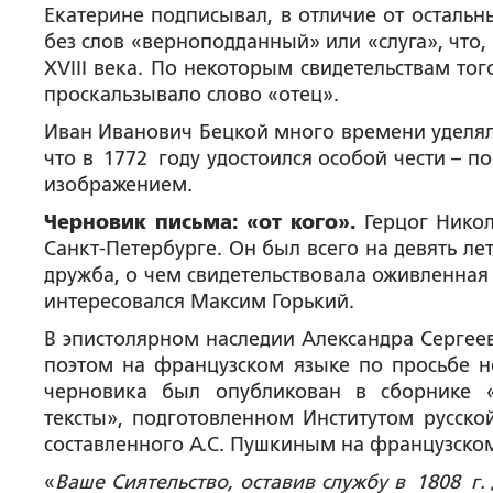
Екатерине подписывал, в отличие от остальны
без слов «верноподданный» или «слуга», что
XVIII века. По некоторым свидетельствам то
проскальзывало слово «отец».
Иван Иванович Бецкой много времени уделял
что в 1772 году удостоился особой чести – п
изображением.
Черновик письма: «от кого».
Герцог Нико
Санкт-Петербурге. Он был всего на девять л
дружба, о чем свидетельствовала оживленная
интересовался Максим Горький.
В эпистолярном наследии Александра Сергее
поэтом на французском языке по просьбе неи
черновика был опубликован в сборнике 
тексты», подготовленном Институтом русско
составленного А.С. Пушкиным на французском 
«
Ваше Сиятельство, оставив службу в 1808 г.