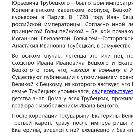
Юрьевича Трубецкого – был отцом императри
Копенгагенском кадетском корпусе, Бецкой
курьером в Париж. В 1728 году Иван Бецк
р
оссийской императрицы. Согласно иной л
принцессой Гольштейнской – Бецкой познак
Иоганной Елизаветой Гольштейн-Готторпск
Анастасия Ивановна Трубецкая, в замужестве 
Во всяком случае, легенда это или нет, н
сходство Ивана Ивановича Бецкого и Екат
Бецкого о том, что, «
входя в комнату к И
Существуют публикации с упоминанием храня
Великой к Бецкому, из которого явствует, чт
семье Трубецких упоминался,
свидетельствуе
детства знал. Дома у всех Трубецких, прожи
гравюра с изображением Ивана Бецкого.
После коронации Государыни Екатерины Велик
третьей карете сразу после императрицы 
Екатерины, виделся с ней ежедневно и без «