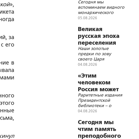
Сегодня мы
восстановления
цкой
»,
вспоминаем видного
Самодержавной
икета
монархического
Монархии
деятеля времен
05.08.2026
ногда
Гражданской войны
протоиерея
Великая
В.И.Востокова и князя
русская эпоха
й, за
Якова Петровича
переселения
c его
Шаховского
Наши золотые
на восток
предки по зову
своего Царя
ние в
отправились на край
04.08.2026
ывала
света строить Святую
Русь с крестами и
«Этим
ьмами
куполами
человеком
православных
Россия может
храмов
нного
Раритетные издания
гордиться»
Президентской
этого
библиотеки – о
анные
первом министре
04.08.2026
путей сообщения
сьма,
Российской империи
Сегодня мы
Павле Мельникове
чтим память
кинул
преподобного