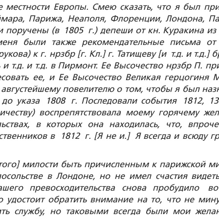
 местности Европы. Смею сказать, что я был при
ймара, Парижа, Неаполя, Флоренции, Лондона, П
и поручены (в 1805 г.) депеши от кн. Куракина из
еня были также рекомендательные письма от
ва) к г. нрзбр [г. Кл.] г. Татищеву [и т.д. и т.д.] 
и т.д. и т.д. в Пирмонт. Ее Высочество нрзбр П. п
есовать ее, и Ее Высочество Великая герцогиня 
августейшему повелителю о том, чтобы я был наз
до указа 1808 г. Последовали события 1812, 13
личеству) воспрепятствовала моему горячему же
ьствах, в которых она находилась, что, впроч
твенников в 1812 г. [Я не и.] Я всегда и всюду г
битого] милости быть причисленным к парижской ми
осольстве в Лондоне, но не имел счастия видет
ашего превосходительства снова пробудило в
о удостоит обратить внимание на то, что не мин
ить службу, но таковыми всегда были мои жела