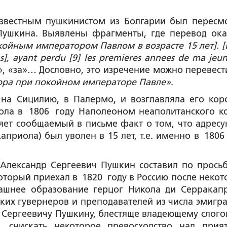
известным пушкинистом из Болгарии был пересм
Пушкина. Выявлены фрагменты, где перевод ока
койным императором Павлом в возрасте 15 лет].
[
ans], ayant perdu [9] les premieres annees de ma jeun
а», «за»… Дословно, это изречение можно перевести
вора при покойном императоре Павле»
.
на Сицилию, в Палермо, и возглавляла его кор
тола в 1806 году Наполеоном неаполитанского к
яет сообщаемый в письме факт о том, что адрес
приола) был уволен в 15 лет, т.е. именно в 1806 
Александр Сергеевич Пушкин составил по просьб
оторый приехал в 1820 году в Россию после некот
омашнее образование герцог Никола ди Серракап
ких гувернеров и преподавателей из числа эмигра
 Сергеевичу Пушкину, блестяще владеющему слого
, снискать некоторое превосходство над прия