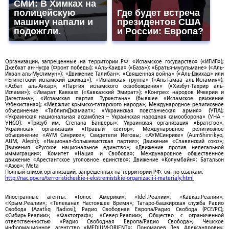
СМИ: В Химках на
полицейскую
Где будет встреча
машину напали и
президентов США
подожгли.
и России: Европа?
Организации, запрещенные на территории РФ: «Исламское государство» («ИГИЛ»);
Джебхат ан-Нусра (Фронт победы); «Аль-Каида» («База»); «Братья-мусульмане» («Аль-
Ихван аль-Муслимун»); «Движение Талибан»; «Священная война» («Аль-Джихад» или
«Египетский исламский джихад»); «Исламская группа» («Аль-Гамаа аль-Исламия»);
«Асбат аль-Ансар»; «Партия исламского освобождения» («Хизбут-Тахрир аль-
Ислами»); «Имарат Кавказ» («Кавказский Эмират»); «Конгресс народов Ичкерии и
Дагестана»; «Исламская партия Туркестана» (бывшее «Исламское движение
Узбекистана»); «Меджлис крымско-татарского народа»; Международное религиозное
объединение «ТаблигиДжамаат»; «Украинская повстанческая армия» (УПА);
«Украинская национальная ассамблея – Украинская народная самооборона» (УНА -
УНСО); «Тризуб им. Степана Бандеры»; Украинская организация «Братство»;
Украинская организация «Правый сектор»; Международное религиозное
объединение «АУМ Синрике»; Свидетели Иеговы; «АУМСинрике» (AumShinrikyo,
AUM, Aleph); «Национал-большевистская партия»; Движение «Славянский союз»;
Движения «Русское национальное единство»; «Движение против нелегальной
иммиграции»; Комитет «Нация и Свобода»; Международное общественное
движение «Арестантское уголовное единство»; Движение «Колумбайн»; Батальон
«Азов»; Meta
Полный список организаций, запрещенных на территории РФ, см. по ссылкам:
http://nac.gov.ru/terroristicheskie-i-ekstremistskie-organizacii-i-materialy.html
Иностранные агенты: «Голос Америки»; «Idel.Реалии»; «Кавказ.Реалии»;
«Крым.Реалии»; «Телеканал Настоящее Время»; Татаро-башкирская служба Радио
Свобода (Azatliq Radiosi); Радио Свободная Европа/Радио Свобода (PCE/PC);
«Сибирь.Реалии»; «Фактограф»; «Север.Реалии»; Общество с ограниченной
ответственностью «Радио Свободная Европа/Радио Свобода»; Чешское
информационное агентство «MEDIUM-ORIENT»; Пономарев Лев Александрович;