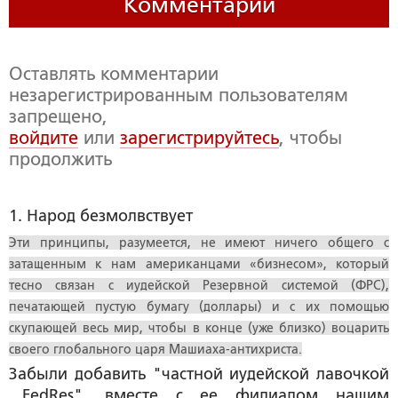
Комментарии
Оставлять комментарии
незарегистрированным пользователям
запрещено,
войдите
или
зарегистрируйтесь
, чтобы
продолжить
1. Народ безмолвствует
Эти принципы, разумеется, не имеют ничего общего с
затащенным к нам американцами «бизнесом», который
тесно связан с иудейской Резервной системой (ФРС),
печатающей пустую бумагу (доллары) и с их помощью
скупающей весь мир, чтобы в конце (уже близко) воцарить
своего глобального царя Машиаха-антихриста.
Забыли добавить "частной иудейской лавочкой
...FedRes", вместе с ее филиалом нашим