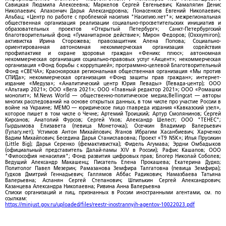
Савицкая Людмила Алексеевна; Маркелов Сергей Евгеньевич; Камалягин Денис
Николаевич; Апахончич Дарья Александровна; Понасенков Евгений Николаевич;
Альбац; «Центр по работе с проблемой насилия "Насилию.нет"»; межрегиональная
общественная организация реализации социально-просветительских инициатив и
образовательных проектов «Открытый Петербург»; Санкт-Петербургский
благотворительный фонд «Гуманитарное действие»; Мирон Федоров; (Oxxxymiron);
активистка Ирина Сторожева; правозащитник Алена Попова; Социально-
ориентированная автономная некоммерческая организация содействия
профилактике и охране здоровья граждан «Феникс плюс»; автономная
некоммерческая организация социально-правовых услуг «Акцент»; некоммерческая
организация «Фонд борьбы с коррупцией»; программно-целевой Благотворительный
Фонд «СВЕЧА»; Красноярская региональная общественная организация «Мы против
СПИДа»; некоммерческая организация «Фонд защиты прав граждан»; интернет-
издание «Медуза»; «Аналитический центр Юрия Левады» (Левада-центр); ООО
«Альтаир 2021»; ООО «Вега 2021»; ООО «Главный редактор 2021»; ООО «Ромашки
монолит»; M.News World — общественно-политическое медиа;Bellingcat — авторы
многих расследований на основе открытых данных, в том числе про участие России в
войне на Украине; МЕМО — юридическое лицо главреда издания «Кавказский узел»,
которое пишет в том числе о Чечне; Артемий Троицкий; Артур Смолянинов; Сергей
Кирсанов; Анатолий Фурсов; Сергей Ухов; Александр Шелест; ООО "ТЕНЕС";
Гырдымова Елизавета (певица Монеточка); Осечкин Владимир Валерьевич
(Гулагу.нет); Устимов Антон Михайлович; Яганов Ибрагим Хасанбиевич; Харченко
Вадим Михайлович; Беседина Дарья Станиславовна; Проект «T9 NSK»; Илья Прусикин
(Little Big); Дарья Серенко (фемактивистка); Фидель Агумава; Эрдни Омбадыков
(официальный представитель Далай-ламы XIV в России); Рафис Кашапов; ООО
"Философия ненасилия"; Фонд развития цифровых прав; Блогер Николай Соболев;
Ведущий Александр Макашенц; Писатель Елена Прокашева; Екатерина Дудко;
Политолог Павел Мезерин; Рамазанова Земфира Талгатовна (певица Земфира);
Гудков Дмитрий Геннадьевич; Галлямов Аббас Радикович; Намазбаева Татьяна
Валерьевна; Асланян Сергей Степанович; Шпилькин Сергей Александрович;
Казанцева Александра Николаевна; Ривина Анна Валерьевна
Списки организаций и лиц, признанных в России иностранными агентами, см. по
ссылкам:
https://minjust.gov.ru/uploaded/files/reestr-inostrannyih-agentov-10022023.pdf