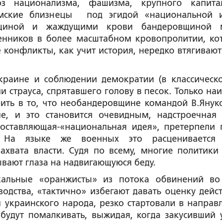
з национализма, фашизма, крупного капит
мские близнецы под эгидой «национальной 
вщиной и жаждущими крови бандеровщиной 
венников в более масштабном кровопролитии, ко
 конфликты, как учит история, нередко втягивают 
Украине и соблюдении демократии (в классическ
и страуса, спрятавшего голову в песок. Только на
ить в то, что необандеровщине командой В.Янук
, и это становится очевидным, надстроечная 
оставляющая-«национальная идея», претерпели 
. На языке же военных это расценивается
ахвата власти. Судя по всему, многие политики
ывают глаза на надвигающуюся беду.
альные «оранжисты» из потока обвинений во
одства, «тактично» избегают давать оценку дейс
 украинского народа, резко стартовали в направ
 будут помалкивать, выжидая, когда закусивший 