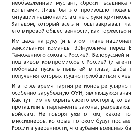
необъезженный мустанг, сбросит всадника 
копытами. Лишь бы это произошло подал
ситуации националистам не с руки критикова
Западом, который все эти годы закрывал гл
его мировой общественности, как торжество 
Им даже на руку (и в этом плане национал
заискивания команды В.Януковича перед
Таможенного союза с Россией, Белоруссией и
под видом компромиссов с Россией (и агент
побольше пускать пыль ей в глаза, дабы 
получения которых трудно приобщиться к «е
И в то же время партия регионов регулярно
особенно зарубежную ОУН, являющуюся знач
Как тут им не скрыть своего восторга, когд
протащили в парламенте законы, разрешающ
войскам. Не говоря уже о том, какое по
миссионеров, которые потоком будут постав
России в уверенности, что зубами всеядных б