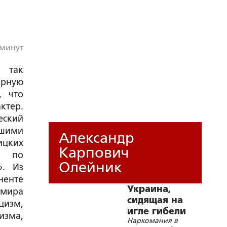
 минут
 так
ирную
, что
ктер.
еский
шими
Александр
цких
Карпович
е по
Олейник
». Из
ненте
Украина,
 мира
сидящая на
цизм,
игле гибели
изма,
Наркомания в
народа и