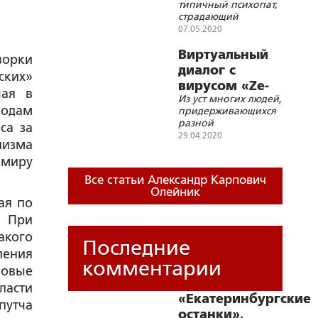
типичный психопат,
«мертвой
страдающий
голове» ss?
синдромом
07.05.2020
Мюнхгаузена
Виртуальный
ворки
диалог с
ских»
вирусом «Ze-
шая в
Из уст многих людей,
259»
родам
придерживающихся
разной
са за
политической
29.04.2020
лизма
ориентации, можно
уловить ноты
 миру
разочарования в
Все статьи Александр Карпович
Зеленском
Олейник
ая по
. При
акого
Последние
ления
комментарии
ловые
ласти
«Екатеринбургские
путча
останки»,