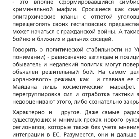
- это вполне сформировавшийся симбио
криминальной мафии. Сросшиеся как сиа
олигархические кланы с отпетой уголо
перещеголять своих гестаповских предшест
может начаться с гражданской войны. А такие
бойню и ближних и дальних соседей.
Говорить о политической стабильности на 
понимании) - равнозначно взглядам и позици
обыватель и недалекий политик могут повер
объявлен решительный бой. На самом деле
«оранжевого» режима, как и главная ее с
Майдана лишь косметический марафет
перегруппировка сил и отработка тактики з
недооценивают этого, либо сознательно закр
Характерно и другое. Даже самые радик
существующих и мнимых грехах нового руков
регионалов, которые также без учета мнения
интеграции в ЕС. Разумеется, они и дальше