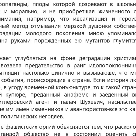
ропаганды, плоды которой дозревают в школь
но и морально, и не приобретшая жизненного 
имания, например, что идеализация и герои
ный метод отмывания мерзкой душонки собстве
еградации молодого поколения мною упоминал
ина руками порожденных ею мутантов глумитс
жает углубляться на фоне деградации христиа
возвела предательство в ранг идолопоклонниче
ыглядит настолько цинично и вызывающе, что м
события, происходящие в стране. Если история л
, в угоду временной конъюнктуре, то к такой стран
вой купюре, преданный анафеме и заеденный 
тлеровский агент и палач Шухевич, насильств
е им имен изменников и авантюристов-все это к
 политических негодяев.
 фашистских оргий объясняется тем, что расколо
агандой общество не в состоянии оценить с