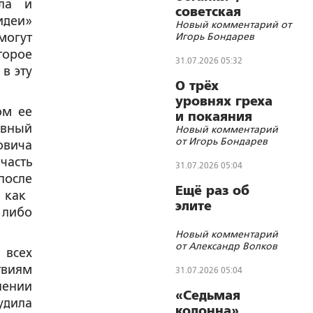
ала и
советская
идеи»
Новый комментарий от
символика и
могут
Игорь Бондарев
цифровизации
торое
31.07.2026 05:32
в эту
О трёх
уровнях греха
ом ее
и покаяния
ивный
Новый комментарий
от Игорь Бондарев
овича
часть
31.07.2026 05:04
после
Ещё раз об
 как
элите
 либо
Новый комментарий
от Александр Волков
 всех
твиям
31.07.2026 05:04
лении
«Седьмая
удила
колонна»