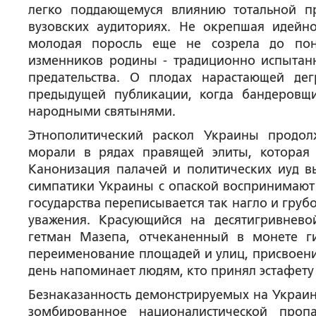
легко поддающемуся влиянию тотальной п
вузовских аудиториях. Не окрепшая идей
молодая поросль еще не созрела до пон
изменников родины - традиционно испытан
предательства. О плодах нарастающей д
предыдущей публикации, когда бандеровщ
народными святынями.
Этнополитический раскол Украины продол
морали в рядах правящей элиты, которая 
Канонизация палачей и политических иуд в
симпатики Украины с опаской воспринимают 
государства переписывается так нагло и грубо
уважения. Красующийся на десятигривне
гетман Мазепа, отчеканенный в монете ги
переименование площадей и улиц, присвоени
день напоминает людям, кто принял эстафету
Безнаказанность демонстрируемых на Украине
зомбированное националистической проп