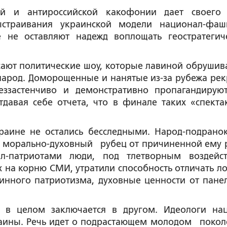
кой и антироссийской какофонии дает своего
ыстраивания украинской модели национал-фаш
не оставляют надежд воплощать геостратегич
сают политические шоу, которые лавиной обрушив
народ. Доморощенные и нанятые из-за рубежа рек
ззастенчиво и демонстративно пропагандирую
давая себе отчета, что в финале таких «спекта
раине не остались бесследными. Народ-подрано
ый морально-духовный рубец от причиненной ему 
-патриотами люди, под тлетворным воздейс
на корню СМИ, утратили способность отличать ло
тинного патриотизма, духовные ценности от пане
 в целом заключается в другом. Идеологи на
раины. Речь идет о подрастающем молодом покол