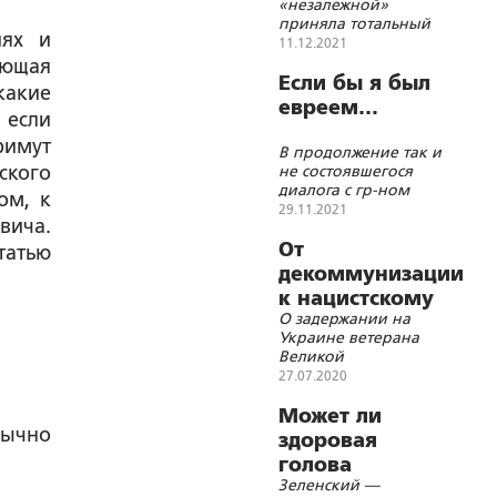
«незалежной»
государства
приняла тотальный
иях и
характер
11.12.2021
ующая
Если бы я был
какие
евреем…
если
римут
В продолжение так и
ского
не состоявшегося
диалога с гр-ном
ом, к
Зеленским
29.11.2021
вича.
От
татью
декоммунизации
к нацистскому
О задержании на
мракобесию и
Украине ветерана
террору
Великой
Отечественной
27.07.2020
Михаила Исаева и
изъятии у него медалей
Может ли
в честь 75-летия
бычно
здоровая
Победы
голова
Зеленский —
зиговать