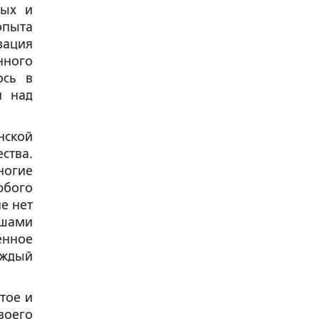
ных и
опыта
зация
нного
ось в
я над
нской
ства.
ногие
юбого
е нет
вшами
енное
аждый
тое и
воего