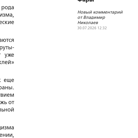
народов Союзного
 рода
государства
Новый комментарий
изма,
от Владимир
еские
Николаев
30.07.2026 12:32
аются
руты-
т уже
клей»
к еще
раны.
твием
жь от
льной
цизма
ении,