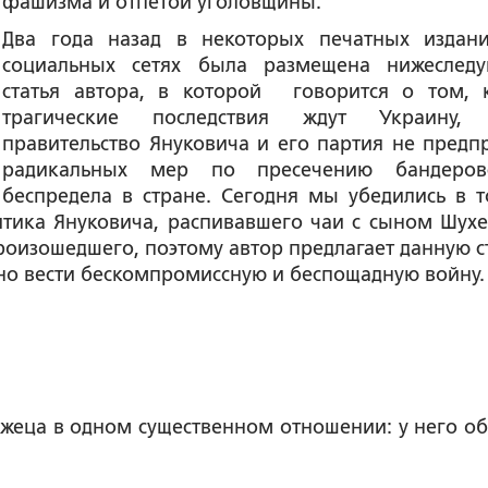
фашизма и отпетой уголовщины.
Два года назад в некоторых печатных издан
социальных сетях была размещена нижеслед
статья автора, в которой говорится о том, 
трагические последствия ждут Украину, 
правительство Януковича и его партия не предп
радикальных мер по пресечению бандеров
беспредела в стране. Сегодня мы убедились в т
итика Януковича, распивавшего чаи с сыном Шухе
роизошедшего, поэтому автор предлагает данную с
но вести бескомпромиссную и беспощадную войну.
лжеца в одном существенном отношении: у него о