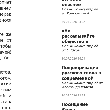
опчет
опаснее
ешней
Новый комментарий
«пятой» и
от Константин В.
перед
«шестой»
днося
30.07.2026 23:42
«Не
те же
раскалывайте
ие от
общество в
чтобы
Новый комментарий
угоду врагам»
от С. Югов
ачей)
, без
30.07.2026 16:09
Популяризация
стов,
русского слова в
ого».
современной
Новый комментарий от
литературе как
оссии
Александр Волков
метод укрепления
вским
восточнославянског
ужб и
30.07.2026 13:25
цивилизационного
сти к
Посещение
самосознания
атка.
Фары