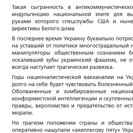
Такая сыгранность в антикоммунистичес
индульгенцию национальной элите для в
руками которого спецслужбы США и ныне 
директивы Белого дома
В последнее время Украину буквально потря
на уставший от политики многострадальный 
манипуляторы общественным сознанием бе
оскаливший зубы украинский фашизм, не от
всегда наступает трагическая развязка.
Годы националистической вакханалии на Ук
долго на себе будет чувствовать болезненн
Оболваненные и зомбированные национал
конформистской интеллигенции и скупленных 
правды, вероломство и предательство от ис
морали.
Но трагизм положении страны и общества
оперативно нащупали «ахиллесову пяту» Ук