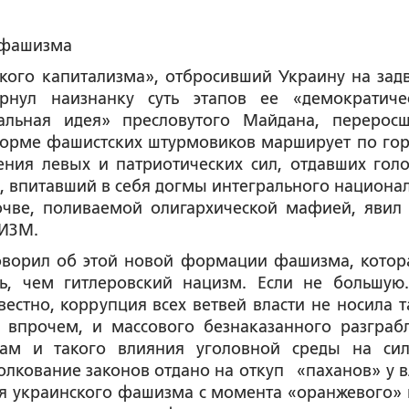
офашизма
кого капитализма», отбросивший Украину на зад
рнул наизнанку суть этапов ее «демократиче
альная идея» пресловутого Майдана, перерос
форме фашистских штурмовиков марширует по го
ния левых и патриотических сил, отдавших голо
, впитавший в себя догмы интегрального национа
очве, поливаемой олигархической мафией, явил
ИЗМ.
говорил об этой новой формации фашизма, котор
ь, чем гитлеровский нацизм. Если не большую
стно, коррупция всех ветвей власти не носила т
, впрочем, и массового безнаказанного разграб
 там и такого влияния уголовной среды на си
 толкование законов отдано на откуп «паханов» у в
ия украинского фашизма с момента «оранжевого» 