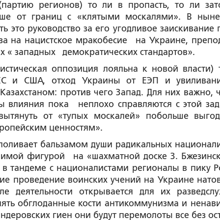
(партию регионов) то ли в пропасть, то ли зат
ьше от границ с «клятыми москалями». В нын
ть это руководство за его угодливое заискивание 
аза на нацистское мракобесие на Украине, препо
их « западных демократических стандартов».
истическая оппозиция лояльна к новой власти) 
 ЕС и США, отход Украины от ЕЭП и увиливан
 Казахстаном: против чего Запад. Для них важно, 
ы влияния пока неплохо справляются с этой зад
вытянуть от «тупых москалей» побольше выгод
вропейским ценностям».
 поливает бальзамом души радикальных национали
имой фигурой на «шахматной доске З. Бжезинск
а в тандеме с националистами регионалы в пику Р
ие проведение воинских учений на Украине нато
ле деятельности открывается для их разведсл
лять обглоданные кости антикоммунизма и ненави
андеровских гиен они будут перемолоты все без ост