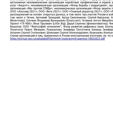
автономная некоммерческая организация содействия профилактике и охране 
услуг «Акцент»; некоммерческая организация «Фонд борьбы с коррупцией»; п
организация «Мы против СПИДа»; некоммерческая организация «Фонд защиты пр
ООО «Альтаир 2021»; ООО «Вега 2021»; ООО «Главный редактор 2021»; ООО «Р
расследований на основе открытых данных, в том числе про участие России в в
том числе о Чечне; Артемий Троицкий; Артур Смолянинов; Сергей Кирсанов; 
Монеточка); Осечкин Владимир Валерьевич (Гулагу.нет); Устимов Антон Михайл
Проект «T9 NSK»; Илья Прусикин (Little Big); Дарья Серенко (фемактивистка);
Кашапов; ООО "Философия ненасилия"; Фонд развития цифровых прав; Блогер
Политолог Павел Мезерин; Рамазанова Земфира Талгатовна (певица Земфира)
Асланян Сергей Степанович; Шпилькин Сергей Александрович; Казанцева Алекса
Списки организаций и лиц, признанных в России иностранными агентами, см. по 
https://minjust.gov.ru/uploaded/files/reestr-inostrannyih-agentov-10022023.pdf