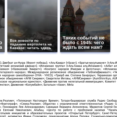
Таких событий не
Все новости по
о
было с 1945: чего
падению вертолета на
а
ждать всем нам?
Кавказе: читать здесь
; Джебхат ан-Нусра (Фронт победы); «Аль-Каида» («База»); «Братья-мусульмане» («Аль-И
тский исламский джихад»); «Исламская группа» («Аль-Гамаа аль-Исламия»); «Асбат ал
Кавказ» («Кавказский Эмират»); «Конгресс народов Ичкерии и Дагестана»; «Исламск
-татарского народа»; Международное религиозное объединение «ТаблигиДжамаат»; «У
я народная самооборона» (УНА - УНСО); «Тризуб им. Степана Бандеры»; Украинская ор
зное объединение «АУМ Синрике»; Свидетели Иеговы; «АУМСинрике» (AumShinrikyo, AUM
усское национальное единство»; «Движение против нелегальной иммиграции»; Комитет
нство»; Движение «Колумбайн»; Батальон «Азов»; Meta
ым.Реалии»; «Телеканал Настоящее Время»; Татаро-башкирская служба Радио Свобода
; «Фактограф»; «Север.Реалии»; Общество с ограниченной ответственностью «Радио 
; Пономарев Лев Александрович; Савицкая Людмила Алексеевна; Маркелов Сергей Ев
ов Евгений Николаевич; Альбац; «Центр по работе с проблемой насилия "Насили
ельских инициатив и образовательных проектов «Открытый Петербург»; Санкт-Пете
ron); активистка Ирина Сторожева; правозащитник Алена Попова; Социально-ориент