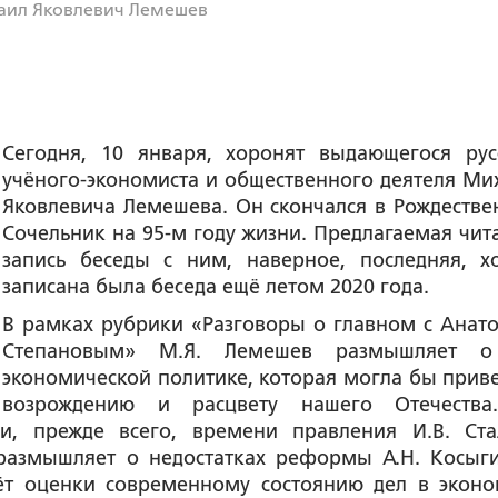
аил Яковлевич Лемешев
Сегодня, 10 января, хоронят выдающегося рус
учёного-экономиста и общественного деятеля Ми
Яковлевича Лемешева. Он скончался в Рождестве
Сочельник на 95-м году жизни. Предлагаемая чит
запись беседы с ним, наверное, последняя, х
записана была беседа ещё летом 2020 года.
В рамках рубрики «Разговоры о главном с Анат
Степановым» М.Я. Лемешев размышляет о
экономической политике, которая могла бы приве
возрождению и расцвету нашего Отечеств
и, прежде всего, времени правления И.В. Ста
азмышляет о недостатках реформы А.Н. Косыги
ёт оценки современному состоянию дел в эконо