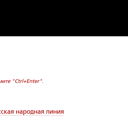
те "Ctrl+Enter".
сская народная линия