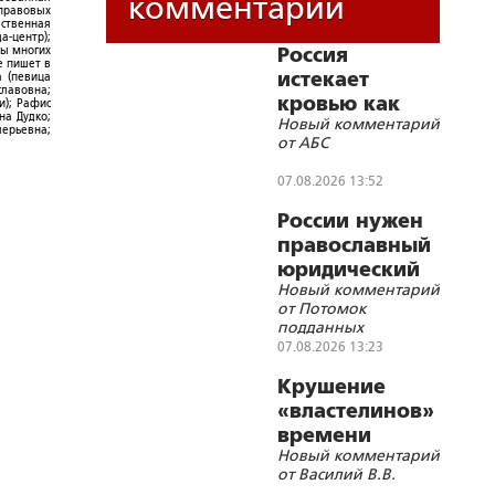
комментарии
-правовых
ественная
а-центр);
Россия
ры многих
е пишет в
истекает
а (певица
славовна;
кровью как
и); Рафис
на Дудко;
Новый комментарий
жертвенное
лерьевна;
от АБС
животное?
07.08.2026 13:52
России нужен
православный
юридический
Новый комментарий
СОБР
от Потомок
подданных
Императора
07.08.2026 13:23
Николая II
Крушение
«властелинов»
времени
Новый комментарий
от Василий В.В.