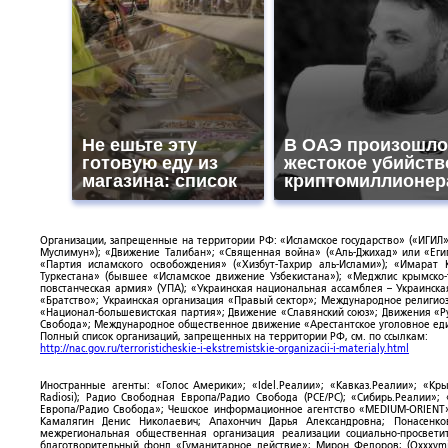
Не ешьте эту
В ОАЭ произошло
готовую еду из
жестокое убийств
магазина: список
криптомиллионер
Организации, запрещенные на территории РФ: «Исламское государство» («ИГИЛ»)
Муслимун»); «Движение Талибан»; «Священная война» («Аль-Джихад» или «Египе
«Партия исламского освобождения» («Хизбут-Тахрир аль-Ислами»); «Имарат 
Туркестана» (бывшее «Исламское движение Узбекистана»); «Меджлис крымско
повстанческая армия» (УПА); «Украинская национальная ассамблея – Украинска
«Братство»; Украинская организация «Правый сектор»; Международное религио
«Национал-большевистская партия»; Движение «Славянский союз»; Движения «Р
Свобода»; Международное общественное движение «Арестантское уголовное еди
Полный список организаций, запрещенных на территории РФ, см. по ссылкам:
http://nac.gov.ru/terroristicheskie-i-ekstremistskie-organizacii-i-materialy.html
Иностранные агенты: «Голос Америки»; «Idel.Реалии»; «Кавказ.Реалии»; «Кр
Radiosi); Радио Свободная Европа/Радио Свобода (PCE/PC); «Сибирь.Реалии»
Европа/Радио Свобода»; Чешское информационное агентство «MEDIUM-ORIENT»
Камалягин Денис Николаевич; Апахончич Дарья Александровна; Понасенк
межрегиональная общественная организация реализации социально-просветит
благотворительный фонд «Гуманитарное действие»; Мирон Федоров; (Oxxxymi