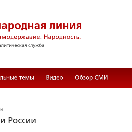
народная линия
амодержавие. Народность.
литическая служба
альные темы
Видео
Обзор СМИ
ии
и России