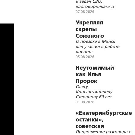
и задач СВО,
«договорняках» и
будущем мире
07.08.2026
Укрепляя
скрепы
Союзного
О поездке в Минск
государства
для участия в работе
военно-
патриотического
05.08.2026
форума
Неутомимый
как Илья
Пророк
Олегу
Константиновичу
Степанову 60 лет
01.08.2026
«Екатеринбургские
останки»,
советская
Продолжение разговора с
символика и