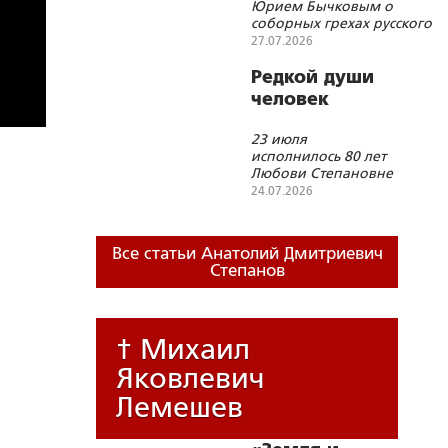
Юрием Бычковым о
цифровизации
соборных грехах русского
народа
27.07.2026
Редкой души
человек
23 июля
исполнилось 80 лет
Любови Степановне
Гармаш
24.07.2026
Все статьи Анатолий Дмитриевич
Степанов
† Михаил
Яковлевич
Лемешев