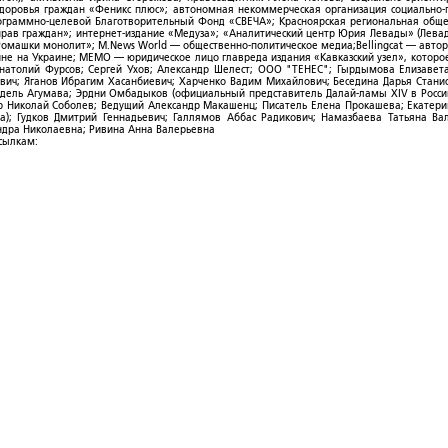
здоровья граждан «Феникс плюс»; автономная некоммерческая организация социально
рограммно-целевой Благотворительный Фонд «СВЕЧА»; Красноярская региональная общ
ав граждан»; интернет-издание «Медуза»; «Аналитический центр Юрия Левады» (Левад
омашки монолит»; M.News World — общественно-политическое медиа;Bellingcat — авто
ойне на Украине; МЕМО — юридическое лицо главреда издания «Кавказский узел», которо
Анатолий Фурсов; Сергей Ухов; Александр Шелест; ООО "ТЕНЕС"; Гырдымова Елизавет
ович; Яганов Ибрагим Хасанбиевич; Харченко Вадим Михайлович; Беседина Дарья Стани
 Фидель Агумава; Эрдни Омбадыков (официальный представитель Далай-ламы XIV в Росси
 Николай Соболев; Ведущий Александр Макашенц; Писатель Елена Прокашева; Екатери
; Гудков Дмитрий Геннадьевич; Галлямов Аббас Радикович; Намазбаева Татьяна Ва
ндра Николаевна; Ривина Анна Валерьевна
ссылкам: