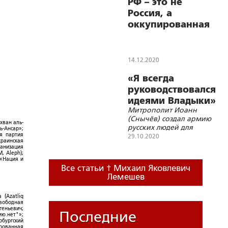
Владимировича и
РФ – это не
страждущего народа
Россия, а
оккупированная
территория!
14.12.2020
«Я всегда
руководствовался
идеями Владыки»
Митрополит Иоанн
(Снычёв) создал армию
хван аль-
русских людей для
ь-Ансар»;
спасения России
ая партия
29.10.2020
краинская
ганизация
, Aleph);
 «Нация и
Все статьи † Михаил Яковлевич
Лемешев
 (Azatliq
Свободная
геньевич;
Последние
ю.нет"»;
рбургский
ированная