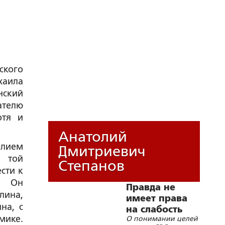
ского
хаила
нский
ателю
отя и
Анатолий
олием
Дмитриевич
 той
Степанов
сти к
а. Он
Правда не
лина,
имеет права
на, с
на слабость
мике.
О понимании целей