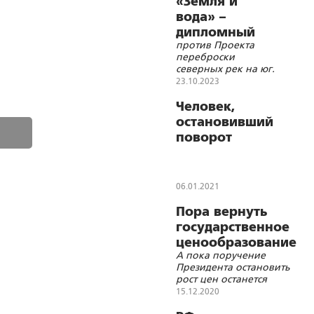
«Земля и
вода» –
дипломный
против Проекта
фильм
переброски
северных рек на юг.
ВГИК, 1986 год.
23.10.2023
Человек,
остановивший
поворот
северных рек:
беседа с
профессором
06.01.2021
Михаилом
Пора вернуть
Лемешевым
государственное
ценообразование
А пока поручение
Президента остановить
рост цен останется
утешением для самого
15.12.2020
Владимира