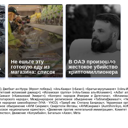
Не ешьте эту
В ОАЭ произошло
готовую еду из
жестокое убийство
а
магазина: список
криптомиллионера
; Джебхат ан-Нусра (Фронт победы); «Аль-Каида» («База»); «Братья-мусульмане» («Аль-И
тский исламский джихад»); «Исламская группа» («Аль-Гамаа аль-Исламия»); «Асбат ал
Кавказ» («Кавказский Эмират»); «Конгресс народов Ичкерии и Дагестана»; «Исламск
-татарского народа»; Международное религиозное объединение «ТаблигиДжамаат»; «У
я народная самооборона» (УНА - УНСО); «Тризуб им. Степана Бандеры»; Украинская ор
зное объединение «АУМ Синрике»; Свидетели Иеговы; «АУМСинрике» (AumShinrikyo, AUM
усское национальное единство»; «Движение против нелегальной иммиграции»; Комитет
нство»; Движение «Колумбайн»; Батальон «Азов»; Meta