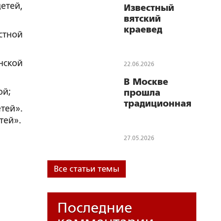
етей,
Известный
Григорию
вятский
Булатову
краевед
звания Героя
стной
Сергей Серкин
России
награждён
медалью
нской
22.06.2026
«Народного
В Москве
Собора»
ой;
прошла
традиционная
тей».
встреча
тей».
членов
Вятского
27.05.2026
землячества
Все статьи темы
Последние