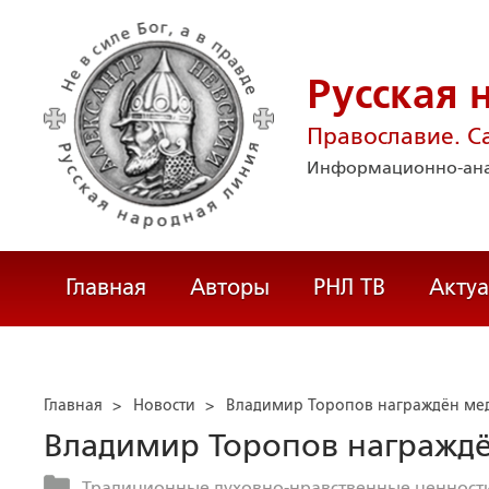
Русская 
Православие. С
Информационно-ана
Главная
Авторы
РНЛ ТВ
Акту
Главная
>
Новости
>
Владимир Торопов награждён ме
Владимир Торопов награжд
Традиционные духовно-нравственные ценности