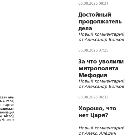
06.08.2026 08:31
Достойный
продолжатель
дела
Новый комментарий
Губельмана-
от Александр Волков
Ярославского
06.08.2026 07:25
За что уволили
митрополита
Мефодия
Новый комментарий
(Немцова)?
от Александр Волков
06.08.2026 06:33
хван аль-
ь-Ансар»;
ая партия
Хорошо, что
краинская
ганизация
нет Царя?
, Aleph);
 «Нация и
Новый комментарий
от Алекс. Алёшин