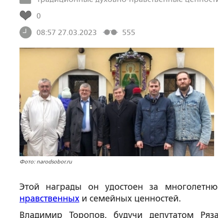
0
08:57 27.03.2023
555
Фото: narodsobor.ru
Этой награды он удостоен за многолетню
нравственных
и семейных ценностей.
Владимир Торопов, будучи депутатом Ряз