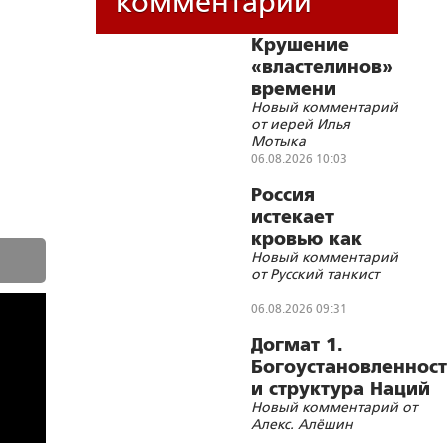
комментарии
Крушение
«властелинов»
времени
Новый комментарий
от иерей Илья
Мотыка
06.08.2026 10:03
Россия
истекает
кровью как
Новый комментарий
жертвенное
от Русский танкист
животное?
06.08.2026 09:31
Догмат 1.
Богоустановленност
и структура Наций
Новый комментарий от
Алекс. Алёшин