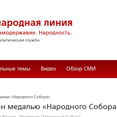
народная линия
амодержавие. Народность.
литическая служба
альные темы
Видео
Обзор СМИ
далью «Народного Собора»
ён медалью «Народного Собора
 России
Движение "Народный Собор"