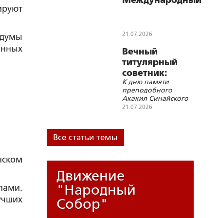
Международный
ируют
поэтический
конкурс памяти
Махмуда
21.07.2026
 думы
Дарвиша
анных
Вечный
титулярный
советник:
К дню памяти
Акакий
преподобного
Акакиевич
Акакия Синайского
Башмачкин в
(7/20 июля)
21.07.2026
повести Н.В.
Гоголя
«Шинель»
Все статьи темы
нском
Движение
"Народный
лами.
учших
Собор"