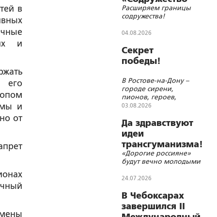
тей в
Расширяем границы
православной
содружества!
ивных
молодёжи»
ичные
04.08.2026
них и
Секрет
победы!
ржать
В Ростове-на-Дону –
, его
городе сирени,
копом
пионов, героев,
молитв и красоты
умы и
03.08.2026
но от
Да здравствуют
идеи
трансгуманизма!
апрет
«Дорогие россияне»
будут вечно молодыми
ионах
24.07.2026
ичный
В Чебоксарах
завершился II
смены