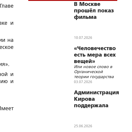
В Москве
Главе
прошёл показ
фильма
вке и
«Матрос
Бабушкин»
10.07.2026
ии на
еское
«Человечество
есть мера всех
вещей»
ия».
Или новое слово в
Органической
ной и
теории государства
нию и
03.07.2026
Администрация
Кирова
поддержала
Имеет
инициативу
«Народного
Собора» о
25.06.2026
присвоении