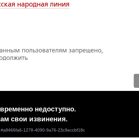
сская народная линия
ванным пользователям запрещено,
родолжить