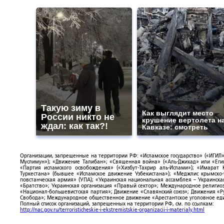
Такую зиму в
Как выглядит место
России никто не
крушение вертолета н
ждал: как так?!
Кавказе: смотреть
Организации, запрещенные на территории РФ: «Исламское государство» («ИГИЛ»)
Муслимун»); «Движение Талибан»; «Священная война» («Аль-Джихад» или «Египе
«Партия исламского освобождения» («Хизбут-Тахрир аль-Ислами»); «Имарат 
Туркестана» (бывшее «Исламское движение Узбекистана»); «Меджлис крымско
повстанческая армия» (УПА); «Украинская национальная ассамблея – Украинска
«Братство»; Украинская организация «Правый сектор»; Международное религио
«Национал-большевистская партия»; Движение «Славянский союз»; Движения «Р
Свобода»; Международное общественное движение «Арестантское уголовное еди
Полный список организаций, запрещенных на территории РФ, см. по ссылкам:
http://nac.gov.ru/terroristicheskie-i-ekstremistskie-organizacii-i-materialy.html