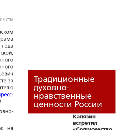
минуты
ском
Храма
 года
кой,
ного
нного
ьевич
Традиционные
те за
духовно-
телю
нравственные
пресс-
.
ценности России
овно-
Калязин
встретил
ёс на
«Содружество