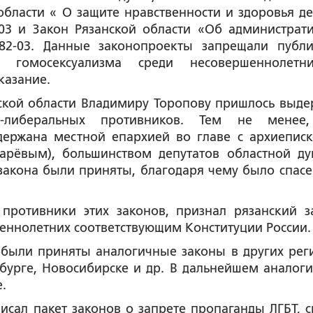
области « О защите нравственности и здоровья де
-03 и Закон Рязанской области «Об администрат
82-03. Данные законопроекты запрещали публ
у гомосексуализма среди несовершеннолет
казание.
ской области Владимиру Торопову пришлось выде
а-либеральных противников. Тем не менее
держана местной епархией во главе с архиепис
арёвым), большинством депутатов областной д
 закона были приняты, благодаря чему было спасе
противники этих законов, признал рязанский з
еннолетних соответствующим Конституции России.
 были приняты аналогичные законы в других рег
рбурге, Новосибирске и др. В дальнейшем аналог
.
писал пакет законов о запрете пропаганды ЛГБТ, 