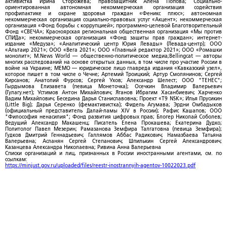
активистка Ирина Сторожева; правозащитник Алена Попова; Социально-
ориентированная автономная некоммерческая организация содействия
профилактике и охране здоровья граждан «Феникс плюс»; автономная
некоммерческая организация социально-правовых услуг «Акцент»; некоммерческая
организация «Фонд борьбы с коррупцией»; программно-целевой Благотворительный
Фонд «СВЕЧА»; Красноярская региональная общественная организация «Мы против
СПИДа»; некоммерческая организация «Фонд защиты прав граждан»; интернет-
издание «Медуза»; «Аналитический центр Юрия Левады» (Левада-центр); ООО
«Альтаир 2021»; ООО «Вега 2021»; ООО «Главный редактор 2021»; ООО «Ромашки
монолит»; M.News World — общественно-политическое медиа;Bellingcat — авторы
многих расследований на основе открытых данных, в том числе про участие России в
войне на Украине; МЕМО — юридическое лицо главреда издания «Кавказский узел»,
которое пишет в том числе о Чечне; Артемий Троицкий; Артур Смолянинов; Сергей
Кирсанов; Анатолий Фурсов; Сергей Ухов; Александр Шелест; ООО "ТЕНЕС";
Гырдымова Елизавета (певица Монеточка); Осечкин Владимир Валерьевич
(Гулагу.нет); Устимов Антон Михайлович; Яганов Ибрагим Хасанбиевич; Харченко
Вадим Михайлович; Беседина Дарья Станиславовна; Проект «T9 NSK»; Илья Прусикин
(Little Big); Дарья Серенко (фемактивистка); Фидель Агумава; Эрдни Омбадыков
(официальный представитель Далай-ламы XIV в России); Рафис Кашапов; ООО
"Философия ненасилия"; Фонд развития цифровых прав; Блогер Николай Соболев;
Ведущий Александр Макашенц; Писатель Елена Прокашева; Екатерина Дудко;
Политолог Павел Мезерин; Рамазанова Земфира Талгатовна (певица Земфира);
Гудков Дмитрий Геннадьевич; Галлямов Аббас Радикович; Намазбаева Татьяна
Валерьевна; Асланян Сергей Степанович; Шпилькин Сергей Александрович;
Казанцева Александра Николаевна; Ривина Анна Валерьевна
Списки организаций и лиц, признанных в России иностранными агентами, см. по
ссылкам:
https://minjust.gov.ru/uploaded/files/reestr-inostrannyih-agentov-10022023.pdf