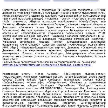
Организации, запрещенные на территории РФ: «Исламское государство» («ИГИЛ»);
Джебхат ан-Нусра (Фронт победы); «Аль-Каида» («База»); «Братья-мусульмане» («Аль-
Ихван аль-Муслимун»); «Движение Талибан»; «Священная война» («Аль-Джихад» или
«Египетский исламский джихад»); «Исламская группа» («Аль-Гамаа аль-Исламия»);
«Асбат аль-Ансар»; «Партия исламского освобождения» («Хизбут-Тахрир аль-
Ислами»); «Имарат Кавказ» («Кавказский Эмират»); «Конгресс народов Ичкерии и
Дагестана»; «Исламская партия Туркестана» (бывшее «Исламское движение
Узбекистана»); «Меджлис крымско-татарского народа»; Международное религиозное
объединение «ТаблигиДжамаат»; «Украинская повстанческая армия» (УПА);
«Украинская национальная ассамблея – Украинская народная самооборона» (УНА -
УНСО); «Тризуб им. Степана Бандеры»; Украинская организация «Братство»;
Украинская организация «Правый сектор»; Международное религиозное
объединение «АУМ Синрике»; Свидетели Иеговы; «АУМСинрике» (AumShinrikyo,
AUM, Aleph); «Национал-большевистская партия»; Движение «Славянский союз»;
Движения «Русское национальное единство»; «Движение против нелегальной
иммиграции»; Комитет «Нация и Свобода»; Международное общественное
движение «Арестантское уголовное единство»; Движение «Колумбайн»; Батальон
«Азов»; Meta
Полный список организаций, запрещенных на территории РФ, см. по ссылкам:
http://nac.gov.ru/terroristicheskie-i-ekstremistskie-organizacii-i-materialy.html
Иностранные агенты: «Голос Америки»; «Idel.Реалии»; «Кавказ.Реалии»;
«Крым.Реалии»; «Телеканал Настоящее Время»; Татаро-башкирская служба Радио
Свобода (Azatliq Radiosi); Радио Свободная Европа/Радио Свобода (PCE/PC);
«Сибирь.Реалии»; «Фактограф»; «Север.Реалии»; Общество с ограниченной
ответственностью «Радио Свободная Европа/Радио Свобода»; Чешское
информационное агентство «MEDIUM-ORIENT»; Пономарев Лев Александрович;
Савицкая Людмила Алексеевна; Маркелов Сергей Евгеньевич; Камалягин Денис
Николаевич; Апахончич Дарья Александровна; Понасенков Евгений Николаевич;
Альбац; «Центр по работе с проблемой насилия "Насилию.нет"»; межрегиональная
общественная организация реализации социально-просветительских инициатив и
образовательных проектов «Открытый Петербург»; Санкт-Петербургский
благотворительный фонд «Гуманитарное действие»; Мирон Федоров; (Oxxxymiron);