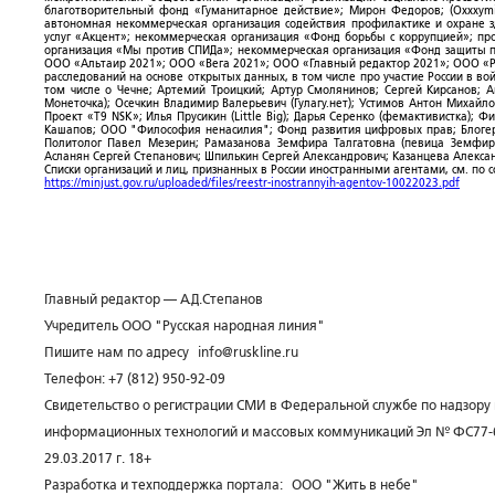
благотворительный фонд «Гуманитарное действие»; Мирон Федоров; (Oxxxymi
автономная некоммерческая организация содействия профилактике и охране 
услуг «Акцент»; некоммерческая организация «Фонд борьбы с коррупцией»; п
организация «Мы против СПИДа»; некоммерческая организация «Фонд защиты пр
ООО «Альтаир 2021»; ООО «Вега 2021»; ООО «Главный редактор 2021»; ООО «Р
расследований на основе открытых данных, в том числе про участие России в в
том числе о Чечне; Артемий Троицкий; Артур Смолянинов; Сергей Кирсанов; 
Монеточка); Осечкин Владимир Валерьевич (Гулагу.нет); Устимов Антон Михайл
Проект «T9 NSK»; Илья Прусикин (Little Big); Дарья Серенко (фемактивистка);
Кашапов; ООО "Философия ненасилия"; Фонд развития цифровых прав; Блогер
Политолог Павел Мезерин; Рамазанова Земфира Талгатовна (певица Земфира)
Асланян Сергей Степанович; Шпилькин Сергей Александрович; Казанцева Алекса
Списки организаций и лиц, признанных в России иностранными агентами, см. по 
https://minjust.gov.ru/uploaded/files/reestr-inostrannyih-agentov-10022023.pdf
Главный редактор — А.Д.Степанов
Учредитель ООО "Русская народная линия"
Пишите нам по адресу
info@ruskline.ru
Телефон: +7 (812) 950-92-09
Свидетельство о регистрации СМИ в Федеральной службе по надзору 
информационных технологий и массовых коммуникаций Эл № ФС77-
29.03.2017 г. 18+
Разработка и техподдержка портала:
ООО "Жить в небе"