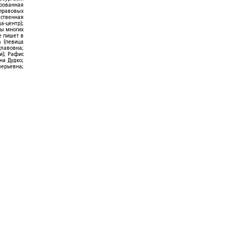
ированная
-правовых
ественная
а-центр);
ры многих
е пишет в
а (певица
славовна;
и); Рафис
на Дудко;
лерьевна;