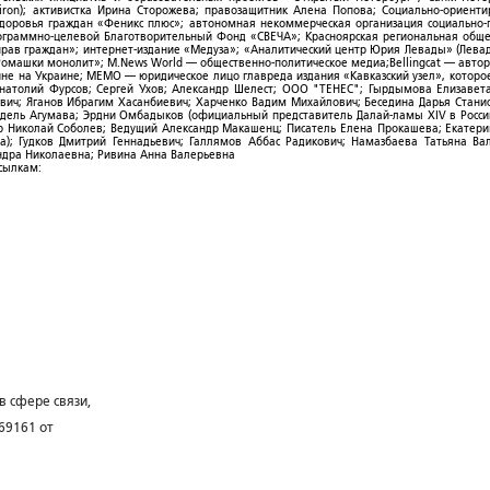
ron); активистка Ирина Сторожева; правозащитник Алена Попова; Социально-ориент
здоровья граждан «Феникс плюс»; автономная некоммерческая организация социально
рограммно-целевой Благотворительный Фонд «СВЕЧА»; Красноярская региональная общ
ав граждан»; интернет-издание «Медуза»; «Аналитический центр Юрия Левады» (Левад
омашки монолит»; M.News World — общественно-политическое медиа;Bellingcat — авто
ойне на Украине; МЕМО — юридическое лицо главреда издания «Кавказский узел», которо
Анатолий Фурсов; Сергей Ухов; Александр Шелест; ООО "ТЕНЕС"; Гырдымова Елизавет
ович; Яганов Ибрагим Хасанбиевич; Харченко Вадим Михайлович; Беседина Дарья Стани
 Фидель Агумава; Эрдни Омбадыков (официальный представитель Далай-ламы XIV в Росси
 Николай Соболев; Ведущий Александр Макашенц; Писатель Елена Прокашева; Екатери
; Гудков Дмитрий Геннадьевич; Галлямов Аббас Радикович; Намазбаева Татьяна Ва
ндра Николаевна; Ривина Анна Валерьевна
ссылкам:
в сфере связи,
69161 от