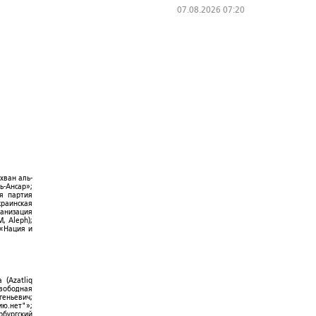
07.08.2026 07:20
хван аль-
ь-Ансар»;
ая партия
краинская
ганизация
, Aleph);
 «Нация и
 (Azatliq
Свободная
геньевич;
ю.нет"»;
рбургский