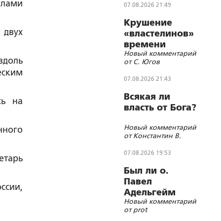
илами
07.08.2026 21:49
Крушение
 двух
«властелинов»
времени
Новый комментарий
вдоль
от С. Югов
еским
07.08.2026 21:43
Всякая ли
сь на
власть от Бога?
Новый комментарий
нного
от Константин В.
07.08.2026 19:53
етарь
Был ли о.
Павел
ссии,
Адельгейм
Новый комментарий
членом
от prot
кочетковского