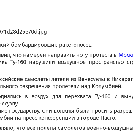
ческий бомбардировщик-ракетоносец
вил, что намерен направить ноту протеста в
Моск
ика Ту-160 нарушили воздушное пространство ст
сийские самолеты летели из Венесуэлы в Никарагу
ельного разрешения пролетели над Колумбией.
однялись в воздух для перехвата Ту-160 и вын
есуэлу.
ие государству, они должны были просить разреш
умбии на пресс-конференции в городе Пасто.
ляло, что все полеты самолетов военно-воздушны