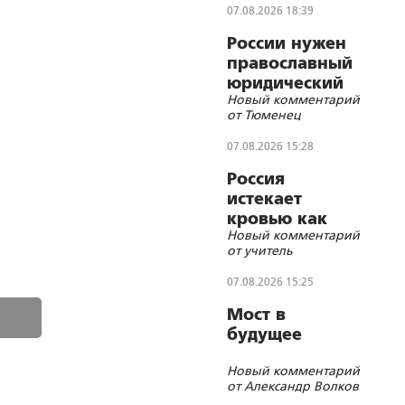
братства?
07.08.2026 18:39
России нужен
православный
юридический
Новый комментарий
СОБР
от Тюменец
07.08.2026 15:28
Россия
истекает
кровью как
Новый комментарий
жертвенное
от учитель
животное?
07.08.2026 15:25
Мост в
будущее
Новый комментарий
от Александр Волков