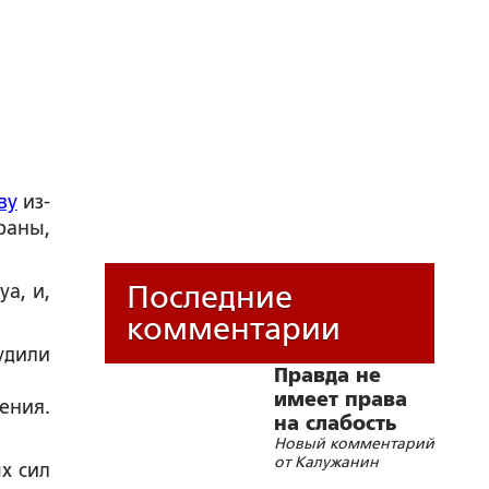
ву
из-
раны,
Последние
а, и,
комментарии
удили
Правда не
имеет права
ения.
на слабость
Новый комментарий
от Калужанин
х сил