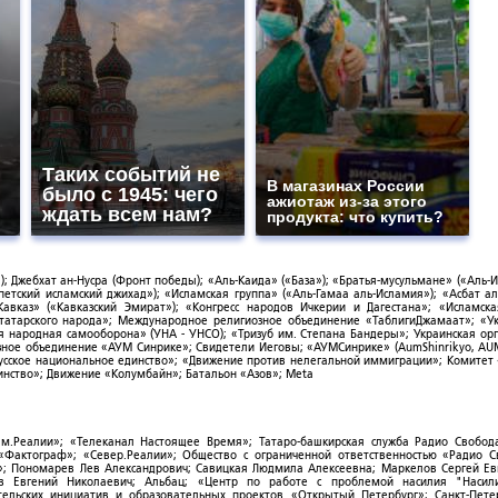
Таких событий не
В магазинах России
было с 1945: чего
ажиотаж из-за этого
ждать всем нам?
продукта: что купить?
; Джебхат ан-Нусра (Фронт победы); «Аль-Каида» («База»); «Братья-мусульмане» («Аль-И
тский исламский джихад»); «Исламская группа» («Аль-Гамаа аль-Исламия»); «Асбат ал
Кавказ» («Кавказский Эмират»); «Конгресс народов Ичкерии и Дагестана»; «Исламск
-татарского народа»; Международное религиозное объединение «ТаблигиДжамаат»; «У
я народная самооборона» (УНА - УНСО); «Тризуб им. Степана Бандеры»; Украинская ор
зное объединение «АУМ Синрике»; Свидетели Иеговы; «АУМСинрике» (AumShinrikyo, AUM
усское национальное единство»; «Движение против нелегальной иммиграции»; Комитет
нство»; Движение «Колумбайн»; Батальон «Азов»; Meta
ым.Реалии»; «Телеканал Настоящее Время»; Татаро-башкирская служба Радио Свобода
; «Фактограф»; «Север.Реалии»; Общество с ограниченной ответственностью «Радио 
; Пономарев Лев Александрович; Савицкая Людмила Алексеевна; Маркелов Сергей Ев
ов Евгений Николаевич; Альбац; «Центр по работе с проблемой насилия "Насили
ельских инициатив и образовательных проектов «Открытый Петербург»; Санкт-Пете