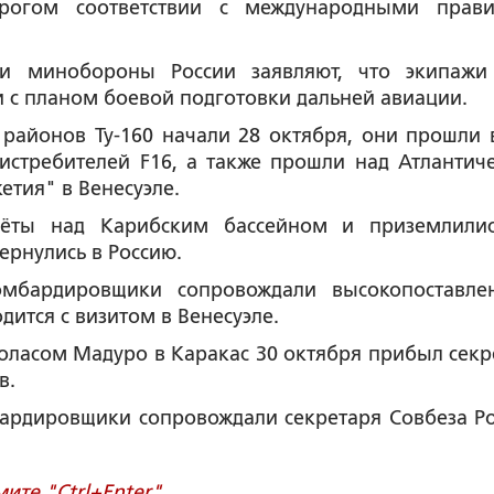
рогом соответствии с международными прав
и минобороны России заявляют, что экипажи
и с планом боевой подготовки дальней авиации.
районов Ту-160 начали 28 октября, они прошли 
истребителей F16, а также прошли над Атлантич
тия" в Венесуэле.
лёты над Карибским бассейном и приземлили
ернулись в Россию.
мбардировщики сопровождали высокопоставле
ится с визитом в Венесуэле.
оласом Мадуро в Каракас 30 октября прибыл секр
в.
ардировщики сопровождали секретаря Совбеза Ро
те "Ctrl+Enter".