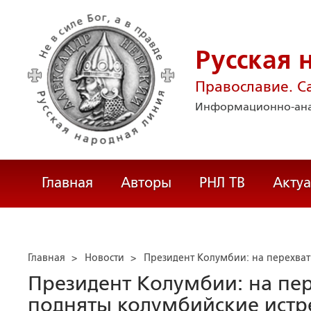
Русская 
Православие. С
Информационно-ана
Главная
Авторы
РНЛ ТВ
Акту
Главная
>
Новости
>
Президент Колумбии: на перехват
Президент Колумбии: на пер
подняты колумбийские истр