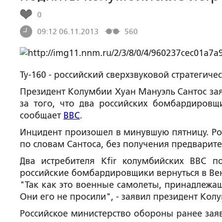
0
09:12 06.11.2013
560
Ту-160 - российский сверхзвуковой стратеги
Президент Колумбии Хуан Мануэль Сантос зая
за того, что два российских бомбардировщ
сообщает
BBC
.
Инцидент произошел в минувшую пятницу. Рос
по словам Сантоса, без получения предварит
Два истребителя Kfir колумбийских ВВС п
российские бомбардировщики вернуться в Вен
"Так как это военные самолеты, принадлежащ
Они его не просили", - заявил президент Кол
Российское министерство обороны ранее заяв