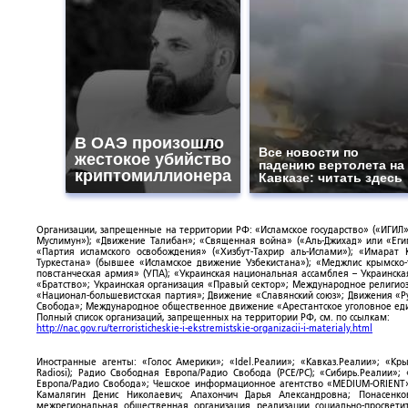
В ОАЭ произошло
Все новости по
жестокое убийство
падению вертолета на
криптомиллионера
Кавказе: читать здесь
Организации, запрещенные на территории РФ: «Исламское государство» («ИГИЛ»)
Муслимун»); «Движение Талибан»; «Священная война» («Аль-Джихад» или «Египе
«Партия исламского освобождения» («Хизбут-Тахрир аль-Ислами»); «Имарат 
Туркестана» (бывшее «Исламское движение Узбекистана»); «Меджлис крымско
повстанческая армия» (УПА); «Украинская национальная ассамблея – Украинска
«Братство»; Украинская организация «Правый сектор»; Международное религио
«Национал-большевистская партия»; Движение «Славянский союз»; Движения «Р
Свобода»; Международное общественное движение «Арестантское уголовное еди
Полный список организаций, запрещенных на территории РФ, см. по ссылкам:
http://nac.gov.ru/terroristicheskie-i-ekstremistskie-organizacii-i-materialy.html
Иностранные агенты: «Голос Америки»; «Idel.Реалии»; «Кавказ.Реалии»; «Кр
Radiosi); Радио Свободная Европа/Радио Свобода (PCE/PC); «Сибирь.Реалии»
Европа/Радио Свобода»; Чешское информационное агентство «MEDIUM-ORIENT»
Камалягин Денис Николаевич; Апахончич Дарья Александровна; Понасенк
межрегиональная общественная организация реализации социально-просветит