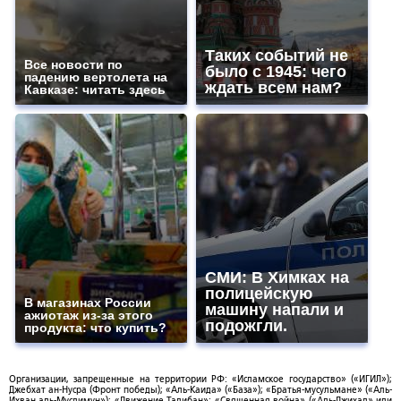
Таких событий не
Все новости по
было с 1945: чего
падению вертолета на
ждать всем нам?
Кавказе: читать здесь
СМИ: В Химках на
полицейскую
В магазинах России
машину напали и
ажиотаж из-за этого
подожгли.
продукта: что купить?
Организации, запрещенные на территории РФ: «Исламское государство» («ИГИЛ»);
Джебхат ан-Нусра (Фронт победы); «Аль-Каида» («База»); «Братья-мусульмане» («Аль-
Ихван аль-Муслимун»); «Движение Талибан»; «Священная война» («Аль-Джихад» или