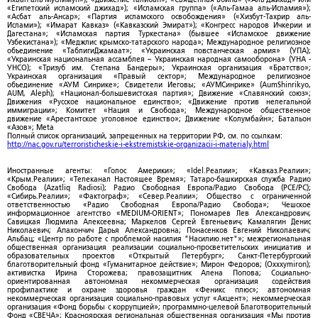
«Египетский исламский джихад»); «Исламская группа» («Аль-Гамаа аль-Исламия»);
«Асбат аль-Ансар»; «Партия исламского освобождения» («Хизбут-Тахрир аль-
Ислами»); «Имарат Кавказ» («Кавказский Эмират»); «Конгресс народов Ичкерии и
Дагестана»; «Исламская партия Туркестана» (бывшее «Исламское движение
Узбекистана»); «Меджлис крымско-татарского народа»; Международное религиозное
объединение «ТаблигиДжамаат»; «Украинская повстанческая армия» (УПА);
«Украинская национальная ассамблея – Украинская народная самооборона» (УНА -
УНСО); «Тризуб им. Степана Бандеры»; Украинская организация «Братство»;
Украинская организация «Правый сектор»; Международное религиозное
объединение «АУМ Синрике»; Свидетели Иеговы; «АУМСинрике» (AumShinrikyo,
AUM, Aleph); «Национал-большевистская партия»; Движение «Славянский союз»;
Движения «Русское национальное единство»; «Движение против нелегальной
иммиграции»; Комитет «Нация и Свобода»; Международное общественное
движение «Арестантское уголовное единство»; Движение «Колумбайн»; Батальон
«Азов»; Meta
Полный список организаций, запрещенных на территории РФ, см. по ссылкам:
http://nac.gov.ru/terroristicheskie-i-ekstremistskie-organizacii-i-materialy.html
Иностранные агенты: «Голос Америки»; «Idel.Реалии»; «Кавказ.Реалии»;
«Крым.Реалии»; «Телеканал Настоящее Время»; Татаро-башкирская служба Радио
Свобода (Azatliq Radiosi); Радио Свободная Европа/Радио Свобода (PCE/PC);
«Сибирь.Реалии»; «Фактограф»; «Север.Реалии»; Общество с ограниченной
ответственностью «Радио Свободная Европа/Радио Свобода»; Чешское
информационное агентство «MEDIUM-ORIENT»; Пономарев Лев Александрович;
Савицкая Людмила Алексеевна; Маркелов Сергей Евгеньевич; Камалягин Денис
Николаевич; Апахончич Дарья Александровна; Понасенков Евгений Николаевич;
Альбац; «Центр по работе с проблемой насилия "Насилию.нет"»; межрегиональная
общественная организация реализации социально-просветительских инициатив и
образовательных проектов «Открытый Петербург»; Санкт-Петербургский
благотворительный фонд «Гуманитарное действие»; Мирон Федоров; (Oxxxymiron);
активистка Ирина Сторожева; правозащитник Алена Попова; Социально-
ориентированная автономная некоммерческая организация содействия
профилактике и охране здоровья граждан «Феникс плюс»; автономная
некоммерческая организация социально-правовых услуг «Акцент»; некоммерческая
организация «Фонд борьбы с коррупцией»; программно-целевой Благотворительный
Фонд «СВЕЧА»; Красноярская региональная общественная организация «Мы против