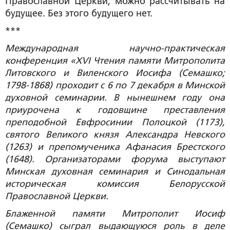
Православной Церкви, можно рассчитывать на
будущее. Без этого будущего нет.
***
Международная научно-практическая
конференция «XVI Чтения памяти Митрополита
Литовского и Виленского Иосифа (Семашко;
1798-1868) проходит с 6 по 7 декабря в Минской
духовной семинарии. В нынешнем году она
приурочена к годовщине преставления
преподобной Евфросинии Полоцкой (1173),
святого Великого князя Александра Невского
(1263) и препомученика Афанасия Брестского
(1648). Организаторами форума выступают
Минская духовная семинария и Синодальная
историческая комиссия Белорусской
Православной Церкви.
Блаженной памяти Митрополит Иосиф
(Семашко) сыграл выдающуюся роль в деле