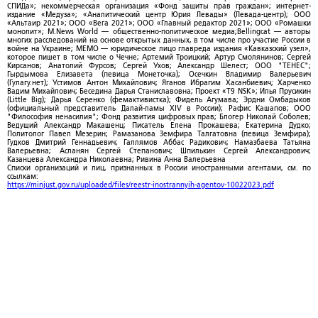
СПИДа»; некоммерческая организация «Фонд защиты прав граждан»; интернет-
издание «Медуза»; «Аналитический центр Юрия Левады» (Левада-центр); ООО
«Альтаир 2021»; ООО «Вега 2021»; ООО «Главный редактор 2021»; ООО «Ромашки
монолит»; M.News World — общественно-политическое медиа;Bellingcat — авторы
многих расследований на основе открытых данных, в том числе про участие России в
войне на Украине; МЕМО — юридическое лицо главреда издания «Кавказский узел»,
которое пишет в том числе о Чечне; Артемий Троицкий; Артур Смолянинов; Сергей
Кирсанов; Анатолий Фурсов; Сергей Ухов; Александр Шелест; ООО "ТЕНЕС";
Гырдымова Елизавета (певица Монеточка); Осечкин Владимир Валерьевич
(Гулагу.нет); Устимов Антон Михайлович; Яганов Ибрагим Хасанбиевич; Харченко
Вадим Михайлович; Беседина Дарья Станиславовна; Проект «T9 NSK»; Илья Прусикин
(Little Big); Дарья Серенко (фемактивистка); Фидель Агумава; Эрдни Омбадыков
(официальный представитель Далай-ламы XIV в России); Рафис Кашапов; ООО
"Философия ненасилия"; Фонд развития цифровых прав; Блогер Николай Соболев;
Ведущий Александр Макашенц; Писатель Елена Прокашева; Екатерина Дудко;
Политолог Павел Мезерин; Рамазанова Земфира Талгатовна (певица Земфира);
Гудков Дмитрий Геннадьевич; Галлямов Аббас Радикович; Намазбаева Татьяна
Валерьевна; Асланян Сергей Степанович; Шпилькин Сергей Александрович;
Казанцева Александра Николаевна; Ривина Анна Валерьевна
Списки организаций и лиц, признанных в России иностранными агентами, см. по
ссылкам:
https://minjust.gov.ru/uploaded/files/reestr-inostrannyih-agentov-10022023.pdf