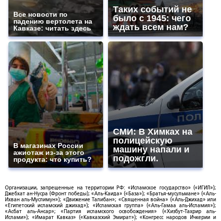
Таких событий не
Все новости по
было с 1945: чего
падению вертолета на
ждать всем нам?
Кавказе: читать здесь
СМИ: В Химках на
полицейскую
В магазинах России
машину напали и
ажиотаж из-за этого
подожгли.
продукта: что купить?
Организации, запрещенные на территории РФ: «Исламское государство» («ИГИЛ»);
Джебхат ан-Нусра (Фронт победы); «Аль-Каида» («База»); «Братья-мусульмане» («Аль-
Ихван аль-Муслимун»); «Движение Талибан»; «Священная война» («Аль-Джихад» или
«Египетский исламский джихад»); «Исламская группа» («Аль-Гамаа аль-Исламия»);
«Асбат аль-Ансар»; «Партия исламского освобождения» («Хизбут-Тахрир аль-
Ислами»); «Имарат Кавказ» («Кавказский Эмират»); «Конгресс народов Ичкерии и