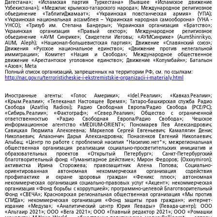
Дагестана»; «Исламская партия Туркестана» (бывшее «Исламское движение
Узбекистана»); «Меджлис крымско-татарского народа»; Международное религиозное
объединение «ТаблигиДжамаат»; «Украинская повстанческая армия» (УПА);
«Украинская национальная ассамблея – Украинская народная самооборона» (УНА -
УНСО); «Тризуб им. Степана Бандеры»; Украинская организация «Братство»;
Украинская организация «Правый сектор»; Международное религиозное
объединение «АУМ Синрике»; Свидетели Иеговы; «АУМСинрике» (AumShinrikyo,
AUM, Aleph); «Национал-большевистская партия»; Движение «Славянский союз»;
Движения «Русское национальное единство»; «Движение против нелегальной
иммиграции»; Комитет «Нация и Свобода»; Международное общественное
движение «Арестантское уголовное единство»; Движение «Колумбайн»; Батальон
«Азов»; Meta
Полный список организаций, запрещенных на территории РФ, см. по ссылкам:
http://nac.gov.ru/terroristicheskie-i-ekstremistskie-organizacii-i-materialy.html
Иностранные агенты: «Голос Америки»; «Idel.Реалии»; «Кавказ.Реалии»;
«Крым.Реалии»; «Телеканал Настоящее Время»; Татаро-башкирская служба Радио
Свобода (Azatliq Radiosi); Радио Свободная Европа/Радио Свобода (PCE/PC);
«Сибирь.Реалии»; «Фактограф»; «Север.Реалии»; Общество с ограниченной
ответственностью «Радио Свободная Европа/Радио Свобода»; Чешское
информационное агентство «MEDIUM-ORIENT»; Пономарев Лев Александрович;
Савицкая Людмила Алексеевна; Маркелов Сергей Евгеньевич; Камалягин Денис
Николаевич; Апахончич Дарья Александровна; Понасенков Евгений Николаевич;
Альбац; «Центр по работе с проблемой насилия "Насилию.нет"»; межрегиональная
общественная организация реализации социально-просветительских инициатив и
образовательных проектов «Открытый Петербург»; Санкт-Петербургский
благотворительный фонд «Гуманитарное действие»; Мирон Федоров; (Oxxxymiron);
активистка Ирина Сторожева; правозащитник Алена Попова; Социально-
ориентированная автономная некоммерческая организация содействия
профилактике и охране здоровья граждан «Феникс плюс»; автономная
некоммерческая организация социально-правовых услуг «Акцент»; некоммерческая
организация «Фонд борьбы с коррупцией»; программно-целевой Благотворительный
Фонд «СВЕЧА»; Красноярская региональная общественная организация «Мы против
СПИДа»; некоммерческая организация «Фонд защиты прав граждан»; интернет-
издание «Медуза»; «Аналитический центр Юрия Левады» (Левада-центр); ООО
«Альтаир 2021»; ООО «Вега 2021»; ООО «Главный редактор 2021»; ООО «Ромашки