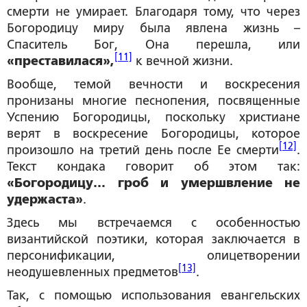
смерти не умирает. Благодаря тому, что через
Богородицу миру была явлена жизнь –
Спаситель Бог, Она перешла, или
[11]
«преставилася»,
к вечной жизни.
Вообще, темой вечности и воскресения
пронизаны многие песнопения, посвященные
Успению Богородицы, поскольку христиане
верят в воскресение Богородицы, которое
[12]
произошло на третий день после Ее смерти
.
Текст кондака говорит об этом так:
«Богородицу… гроб и умершвление не
удержаста»
.
Здесь мы встречаемся с особенностью
византийской поэтики, которая заключается в
персонификации, олицетворении
[13]
неодушевленных предметов
.
Так, с помощью использования евангельских