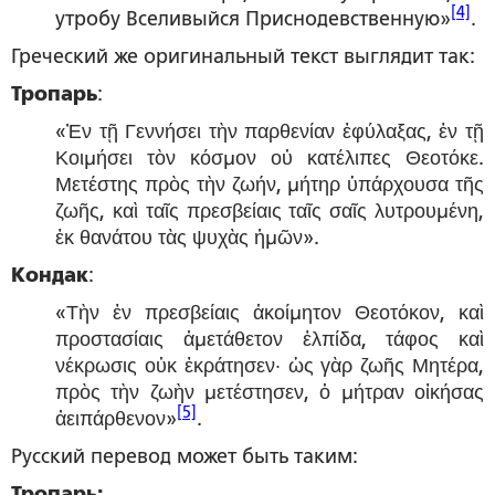
[4]
утробу Вселивыйся Приснодевственную»
.
Греческий же оригинальный текст выглядит так:
Тропарь
:
«Ἐν τῇ Γεννήσει τὴν παρθενίαν ἐφύλαξας, ἐν τῇ
Κοιμήσει τὸν κόσμον οὐ κατέλιπες Θεοτόκε.
Μετέστης πρὸς τὴν ζωήν, μήτηρ ὑπάρχουσα τῆς
ζωῆς, καὶ ταῖς πρεσβείαις ταῖς σαῖς λυτρουμένη,
ἐκ θανάτου τὰς ψυχὰς ἡμῶν».
Кондак
:
«Τὴν ἐν πρεσβείαις ἀκοίμητον Θεοτόκον, καὶ
προστασίαις ἀμετάθετον ἐλπίδα, τάφος καὶ
νέκρωσις οὐκ ἐκράτησεν· ὡς γὰρ ζωῆς Μητέρα,
πρὸς τὴν ζωὴν μετέστησεν, ὁ μήτραν οἰκήσας
[5]
ἀειπάρθενον»
.
Русский перевод может быть таким:
Тропарь: