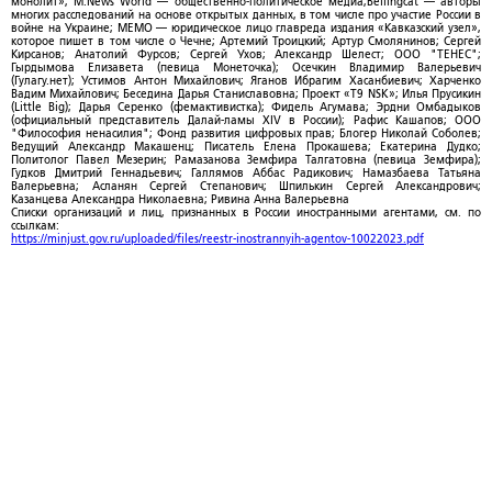
монолит»; M.News World — общественно-политическое медиа;Bellingcat — авторы
многих расследований на основе открытых данных, в том числе про участие России в
войне на Украине; МЕМО — юридическое лицо главреда издания «Кавказский узел»,
которое пишет в том числе о Чечне; Артемий Троицкий; Артур Смолянинов; Сергей
Кирсанов; Анатолий Фурсов; Сергей Ухов; Александр Шелест; ООО "ТЕНЕС";
Гырдымова Елизавета (певица Монеточка); Осечкин Владимир Валерьевич
(Гулагу.нет); Устимов Антон Михайлович; Яганов Ибрагим Хасанбиевич; Харченко
Вадим Михайлович; Беседина Дарья Станиславовна; Проект «T9 NSK»; Илья Прусикин
(Little Big); Дарья Серенко (фемактивистка); Фидель Агумава; Эрдни Омбадыков
(официальный представитель Далай-ламы XIV в России); Рафис Кашапов; ООО
"Философия ненасилия"; Фонд развития цифровых прав; Блогер Николай Соболев;
Ведущий Александр Макашенц; Писатель Елена Прокашева; Екатерина Дудко;
Политолог Павел Мезерин; Рамазанова Земфира Талгатовна (певица Земфира);
Гудков Дмитрий Геннадьевич; Галлямов Аббас Радикович; Намазбаева Татьяна
Валерьевна; Асланян Сергей Степанович; Шпилькин Сергей Александрович;
Казанцева Александра Николаевна; Ривина Анна Валерьевна
Списки организаций и лиц, признанных в России иностранными агентами, см. по
ссылкам:
https://minjust.gov.ru/uploaded/files/reestr-inostrannyih-agentov-10022023.pdf