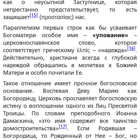
как о неусыпной Заступнице, которая
непрестанно предстательствует, то есть
[15]
защищает
(προστασίαις) нас.
Параллелизм первых строк как бы усваивает
Богоматери особое имя –
«упование»
–
церковнославянское слово, которое
[16]
соответствует греческому ἐλπίς – «надежда»
.
Действительно, христиане всегда с глубокой
надеждой обращались в молитвах к Божией
Матери и особо почитали Ее.
Такое отношение имеет прочное богословское
основание. Воспевая Деву Марию как
Богородицу, Церковь прославляет богословскую
истину о воплощении одного из Лиц Пресвятой
Троицы. По словам преподобного Иоанна
Дамаскина, «это имя содержит все таинство
[17]
домостроительства»
. Если Родившая –
Богородица, то Рожденный от Нее – Бог, но