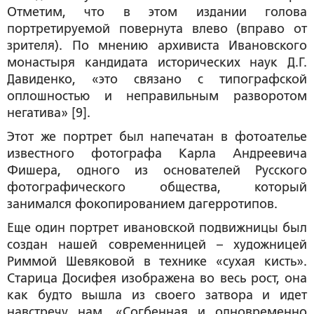
Отметим, что в этом издании голова
портретируемой повернута влево (вправо от
зрителя). По мнению архивиста Ивановского
монастыря кандидата исторических наук Д.Г.
Давиденко, «это связано с типографской
оплошностью и неправильным разворотом
негатива» [9].
Этот же портрет был напечатан в фотоателье
известного фотографа Карла Андреевича
Фишера, одного из основателей Русского
фотографического общества, который
занимался фокопированием дагерротипов.
Еще один портрет ивановской подвижницы был
создан нашей современницей – художницей
Риммой Шевяковой в технике «сухая кисть».
Старица Досифея изображена во весь рост, она
как будто вышла из своего затвора и идет
навстречу нам. «Согбенная и одновременно