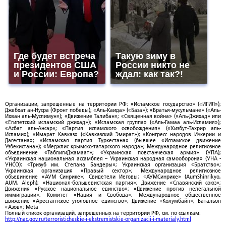
Где будет встреча
Такую зиму в
президентов США
России никто не
и России: Европа?
ждал: как так?!
Организации, запрещенные на территории РФ: «Исламское государство» («ИГИЛ»);
Джебхат ан-Нусра (Фронт победы); «Аль-Каида» («База»); «Братья-мусульмане» («Аль-
Ихван аль-Муслимун»); «Движение Талибан»; «Священная война» («Аль-Джихад» или
«Египетский исламский джихад»); «Исламская группа» («Аль-Гамаа аль-Исламия»);
«Асбат аль-Ансар»; «Партия исламского освобождения» («Хизбут-Тахрир аль-
Ислами»); «Имарат Кавказ» («Кавказский Эмират»); «Конгресс народов Ичкерии и
Дагестана»; «Исламская партия Туркестана» (бывшее «Исламское движение
Узбекистана»); «Меджлис крымско-татарского народа»; Международное религиозное
объединение «ТаблигиДжамаат»; «Украинская повстанческая армия» (УПА);
«Украинская национальная ассамблея – Украинская народная самооборона» (УНА -
УНСО); «Тризуб им. Степана Бандеры»; Украинская организация «Братство»;
Украинская организация «Правый сектор»; Международное религиозное
объединение «АУМ Синрике»; Свидетели Иеговы; «АУМСинрике» (AumShinrikyo,
AUM, Aleph); «Национал-большевистская партия»; Движение «Славянский союз»;
Движения «Русское национальное единство»; «Движение против нелегальной
иммиграции»; Комитет «Нация и Свобода»; Международное общественное
движение «Арестантское уголовное единство»; Движение «Колумбайн»; Батальон
«Азов»; Meta
Полный список организаций, запрещенных на территории РФ, см. по ссылкам:
http://nac.gov.ru/terroristicheskie-i-ekstremistskie-organizacii-i-materialy.html