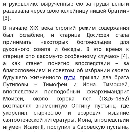
и рукоделию; вырученные ею за труды деньги
раздавала через свою келейницу нищей братии»
[3].
В начале XIX века строгий режим содержания
был ослаблен, и старица Досифея стала
принимать некоторых богомольцев для
духовного совета и беседы. В это время к
старице «по какому-то особенному случаю» [4],
а как станет понятно впоследствии – за
благословением и советом об избрании своего
будущего жизненного
пути
, пришли два брата
Путиловы – Тимофей и Иона. Тимофей,
впоследствии преподобный схиархимандрит
Моисей, около сорока лет (1826–1862)
возглавлял знаменитую Оптину пустынь, где
укоренил старчество и возродил издание
святоотеческой литературы. Иона, впоследствии
игумен Исаия II, поступил в Саровскую пустынь,