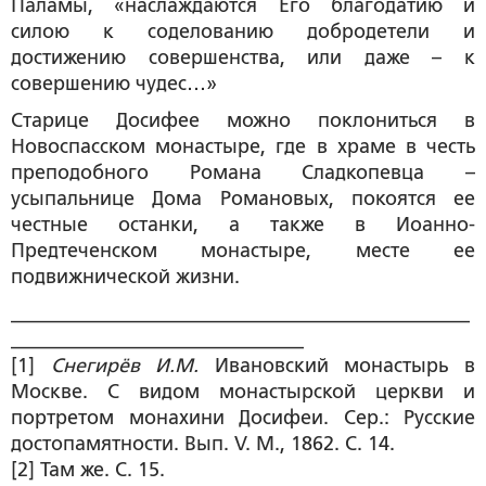
Паламы, «наслаждаются Его благодатию и
силою к соделованию добродетели и
достижению совершенства, или даже – к
совершению чудес…»
Старице Досифее можно поклониться в
Новоспасском монастыре, где в храме в честь
преподобного Романа Сладкопевца –
усыпальнице Дома Романовых, покоятся ее
честные останки, а также в Иоанно-
Предтеченском монастыре, месте ее
подвижнической жизни.
_______________________________________________
______________________________
[1]
Снегирёв И.М.
Ивановский монастырь в
Москве. С видом монастырской церкви и
портретом монахини Досифеи. Сер.: Русские
достопамятности. Вып. V. М., 1862. С. 14.
[2] Там же. С. 15.