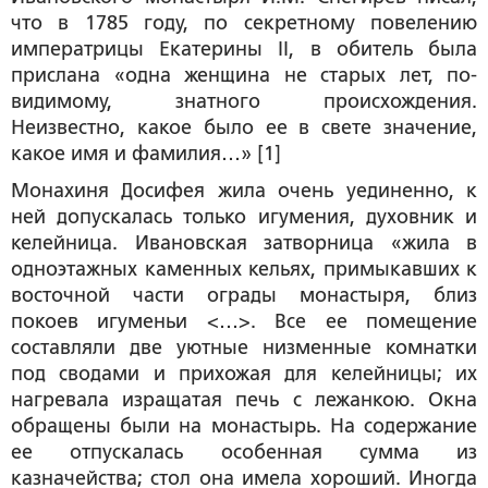
что в 1785 году, по секретному повелению
императрицы Екатерины II, в обитель была
прислана «одна женщина не старых лет, по-
видимому, знатного происхождения.
Неизвестно, какое было ее в свете значение,
какое имя и фамилия…» [1]
Монахиня Досифея жила очень уединенно, к
ней допускалась только игумения, духовник и
келейница. Ивановская затворница «жила в
одноэтажных каменных кельях, примыкавших к
восточной части ограды монастыря, близ
покоев игуменьи <…>. Все ее помещение
составляли две уютные низменные комнатки
под сводами и прихожая для келейницы; их
нагревала изращатая печь с лежанкою. Окна
обращены были на монастырь. На содержание
ее отпускалась особенная сумма из
казначейства; стол она имела хороший. Иногда