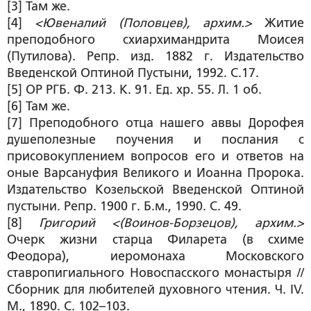
[3] Там же.
[4]
<Ювеналий (Половцев), архим.>
Житие
преподобного схиархимандрита Моисея
(Путилова). Репр. изд. 1882 г. Издательство
Введенской Оптиной Пустыни, 1992. С.17.
[5] ОР РГБ. Ф. 213. К. 91. Ед. хр. 55. Л. 1 об.
[6] Там же.
[7] Преподобного отца нашего аввы Дорофея
душеполезные поучения и послания с
присовокуплением вопросов его и ответов на
оные Варсануфия Великого и Иоанна Пророка.
Издательство Козельской Введенской Оптиной
пустыни. Репр. 1900 г. Б.м., 1990. С. 49.
[8]
Григорий <(Воинов-Борзецов), архим.>
Очерк жизни старца Филарета (в схиме
Феодора), иеромонаха Московского
ставропигиального Новоспасского монастыря //
Сборник для любителей духовного чтения. Ч. IV.
М., 1890. С. 102–103.