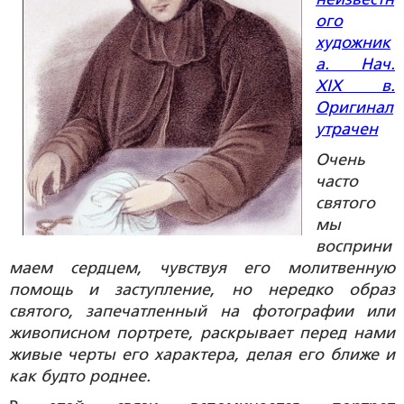
ого
художник
а. Нач.
XIX в.
Оригинал
утрачен
Очень
часто
святого
мы
восприни
маем сердцем, чувствуя его молитвенную
помощь и заступление, но нередко образ
святого, запечатленный на фотографии или
живописном портрете, раскрывает перед нами
живые черты его характера, делая его ближе и
как будто роднее.