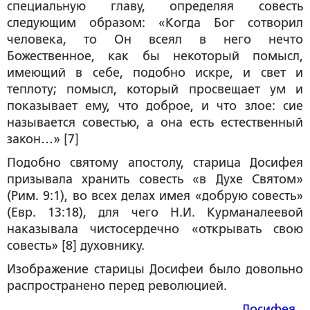
специальную главу, определяя совесть
следующим образом: «Когда Бог сотворил
человека, то Он всеял в него нечто
Божественное, как бы некоторый помысл,
имеющий в себе, подобно искре, и свет и
теплоту; помысл, который просвещает ум и
показывает ему, что доброе, и что злое: сие
называется совестью, а она есть естественный
закон…» [7]
Подобно святому апостолу, старица Досифея
призывала хранить совесть «в Духе Святом»
(Рим. 9:1), во всех делах имея «добрую совесть»
(Евр. 13:18), для чего Н.И. Курманалеевой
наказывала чистосердечно «открывать свою
совесть» [8] духовнику.
Изображение старицы Досифеи было довольно
распространено перед революцией.
Досифея