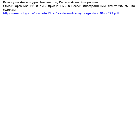
Казанцева Александра Николаевна; Ривина Анна Валерьевна
Списки организаций и лиц, признанных в России иностранными агентами, см. по
ссылкам:
https://minjust.gov.ru/uploaded/files/reestr-inostrannyih-agentov-10022023.pdf