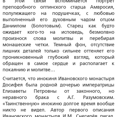
В этой связи вспоминается портрет
преподобного оптинского старца Амвросия,
полулежащего на подушечках, с любовью
выполненный его духовным чадом отцом
Даниилом (Болотовым). Старец как будто
ожидает кого-то на исповедь, безмолвно
произнося слова молитвы и перебирая
монашеские четки. Темный фон, отсутствие
лишних деталей только сильнее оттеняет его
проникновенный глубокий взгляд, который
обращен в самое сердце и располагает к
покаянию и молитве…
Считается, что инокиня Ивановского монастыря
Досифея была родной дочерью императрицы
Елизаветы Петровны от законного, но
неравного брака с А.Г. Разумовским.
«Таинственную» инокиню долгое время вообще
никто не видел. Автор первого описания
Ивановского монастыря И.М. Снегирёв писал,