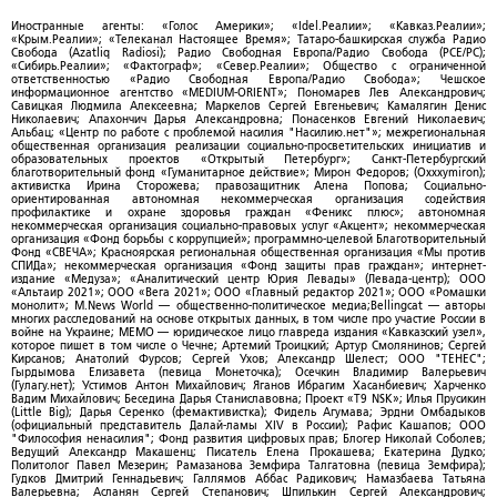
Иностранные агенты: «Голос Америки»; «Idel.Реалии»; «Кавказ.Реалии»;
«Крым.Реалии»; «Телеканал Настоящее Время»; Татаро-башкирская служба Радио
Свобода (Azatliq Radiosi); Радио Свободная Европа/Радио Свобода (PCE/PC);
«Сибирь.Реалии»; «Фактограф»; «Север.Реалии»; Общество с ограниченной
ответственностью «Радио Свободная Европа/Радио Свобода»; Чешское
информационное агентство «MEDIUM-ORIENT»; Пономарев Лев Александрович;
Савицкая Людмила Алексеевна; Маркелов Сергей Евгеньевич; Камалягин Денис
Николаевич; Апахончич Дарья Александровна; Понасенков Евгений Николаевич;
Альбац; «Центр по работе с проблемой насилия "Насилию.нет"»; межрегиональная
общественная организация реализации социально-просветительских инициатив и
образовательных проектов «Открытый Петербург»; Санкт-Петербургский
благотворительный фонд «Гуманитарное действие»; Мирон Федоров; (Oxxxymiron);
активистка Ирина Сторожева; правозащитник Алена Попова; Социально-
ориентированная автономная некоммерческая организация содействия
профилактике и охране здоровья граждан «Феникс плюс»; автономная
некоммерческая организация социально-правовых услуг «Акцент»; некоммерческая
организация «Фонд борьбы с коррупцией»; программно-целевой Благотворительный
Фонд «СВЕЧА»; Красноярская региональная общественная организация «Мы против
СПИДа»; некоммерческая организация «Фонд защиты прав граждан»; интернет-
издание «Медуза»; «Аналитический центр Юрия Левады» (Левада-центр); ООО
«Альтаир 2021»; ООО «Вега 2021»; ООО «Главный редактор 2021»; ООО «Ромашки
монолит»; M.News World — общественно-политическое медиа;Bellingcat — авторы
многих расследований на основе открытых данных, в том числе про участие России в
войне на Украине; МЕМО — юридическое лицо главреда издания «Кавказский узел»,
которое пишет в том числе о Чечне; Артемий Троицкий; Артур Смолянинов; Сергей
Кирсанов; Анатолий Фурсов; Сергей Ухов; Александр Шелест; ООО "ТЕНЕС";
Гырдымова Елизавета (певица Монеточка); Осечкин Владимир Валерьевич
(Гулагу.нет); Устимов Антон Михайлович; Яганов Ибрагим Хасанбиевич; Харченко
Вадим Михайлович; Беседина Дарья Станиславовна; Проект «T9 NSK»; Илья Прусикин
(Little Big); Дарья Серенко (фемактивистка); Фидель Агумава; Эрдни Омбадыков
(официальный представитель Далай-ламы XIV в России); Рафис Кашапов; ООО
"Философия ненасилия"; Фонд развития цифровых прав; Блогер Николай Соболев;
Ведущий Александр Макашенц; Писатель Елена Прокашева; Екатерина Дудко;
Политолог Павел Мезерин; Рамазанова Земфира Талгатовна (певица Земфира);
Гудков Дмитрий Геннадьевич; Галлямов Аббас Радикович; Намазбаева Татьяна
Валерьевна; Асланян Сергей Степанович; Шпилькин Сергей Александрович;