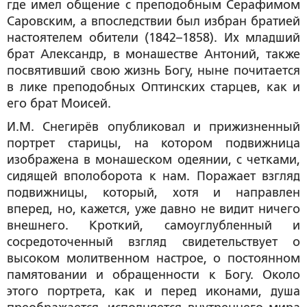
где имел общение с преподобным Серафимом
Саровским, а впоследствии был избран братией
настоятелем обители (1842–1858). Их младший
брат Александр, в монашестве Антоний, также
посвятивший свою жизнь Богу, ныне почитается
в лике преподобных Оптинских старцев, как и
его брат Моисей.
И.М. Снегирёв опубликовал и прижизненный
портрет старицы, на котором подвижница
изображена в монашеском одеянии, с четками,
сидящей вполоборота к нам. Поражает взгляд
подвижницы, который, хотя и направлен
вперед, но, кажется, уже давно не видит ничего
внешнего. Кроткий, самоуглубленный и
сосредоточенный взгляд свидетельствует о
высоком молитвенном настрое, о постоянном
памятовании и обращенности к Богу. Около
этого портрета, как и перед иконами, душа