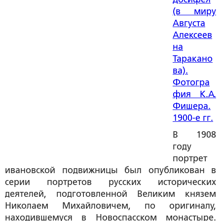
(в миру
Августа
Алексеев
на
Таракано
ва).
Фотогра
фия К.А.
Фишера.
1900-е гг.
В 1908
году
портрет
ивановской подвижницы был опубликован в
серии портретов русских исторических
деятелей, подготовленной Великим князем
Николаем Михайловичем, по оригиналу,
находившемуся в Новоспасском монастыре.