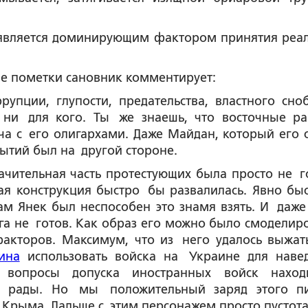
е является доминирующим фактором принятия реа
ие пометки сановник комментирует:
рупции, глупости, предательства, властного сно
 ни для кого. Ты же знаешь, что восточные р
а с его олигархами. Даже Майдан, который его с
бытий был на другой стороне.
начительная часть протестующих была просто не г
кая конструкция быстро бы развалилась. Явно быс
м Янек был неспособен это знамя взять. И даже
га не готов. Как образ его можно было смоделиро
кторов. Максимум, что из него удалось выжать
ина
использовать войска на Украине для наве
 вопросы допуска иностранных войск наход
й рады. Но мы положительный заряд этого п
 Крыма. Дальше с этим персонажем просто пустота