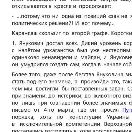
откидывается в кресле и продолжает:
- ...потому что ни одна из позиций «за» н
политических решений! И вот почему...
Карандаш скользит по второй графе. Коротк
1. Янукович достал всех. Дикий уровень кор
с налётом уркаганства был уже нестерпим
одинаково ненавидели и майдан, и Янукович
он умудрился создать сам, когда в начале со
Более того, даже после бегства Януковича з
стать под его знамена, а произойди это, та
чем мы достигли бы поставленных задач. Са
при знамени. До истерики, до животного виз
но лишь при совпадении более значимых фа
письмо от 4-го марта, где он просил
Пут
порядка, хоть по конституции Украины
в исключительной компетенции Верховно
постарались отстрелять в ходе воссоединения