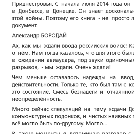
Приднестровья. С начала июля 2014 года он
в Донбассе, в Донецке. Он знает доскональ
этой войны. Поэтому его книга - не просто 
документ.
Александр БОРОДАЙ
Ах, как мы ждали ввода российских войск! 
о нём. Нам тогда казалось, что для этого бы
в ожидании авиаудара, под звуки одиночны
разрывов, - мы ждали. Очень ждали!
Чем меньше оставалось надежды на ввод,
действительности. Только те, кто был там с 
это состояние. Смесь безнадёги и отчаянно
неопределённость.
Много сейчас спекуляций на тему «сдачи Д
конъюнктурных подонков, и чистых наивных п
всё могло быть по-другому. Могло...
В такие моменты я вспоминаю разговор с 