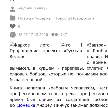
Андрей Пинчук
Новости Украины
Новости Новороссии
0
12:45 17.12.2016
747
«Завтра
в Донбас
правда. И
о войне 
вымысел, в худшем - перепевы, сплетни, 
рядовых бойцов, которые не понимали всю 
была неполной.
Книга написана храбрым человеком, нас
профессионалом своего дела, профессиона
время был одним из создателей госбезо
До
Донецка
Андрей Пинчук занимал должност