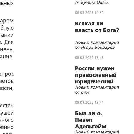
от Бузина Олесь
льных
08.08.2026 13:53
таром
Всякая ли
обную
власть от Бога?
танки
. Для
Новый комментарий
от Игорь Бондарев
инены
ание.
08.08.2026 13:43
России нужен
опрос
православный
ветов
юридический
Новый комментарий
ости,
СОБР
от prot
08.08.2026 13:41
естен
кущей
Был ли о.
нного
Павел
Адельгейм
бенно
Новый комментарий
членом