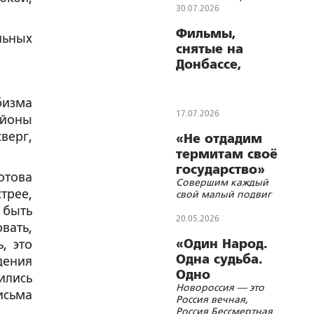
просили не
30.07.2026
разглашать
Фильмы,
льных
снятые на
Донбассе,
выходят в
Okko
бизма
17.07.2026
айоны
верг,
«Не отдадим
термитам своё
государство»
отова
Совершим каждый
трее,
свой малый подвиг
 быть
20.05.2026
вать,
«Один Народ.
, это
Одна судьба.
дения
Одно
ились
Новороссия — это
бессмертие»
исьма
Россия вечная,
.
Россия Бессмертная