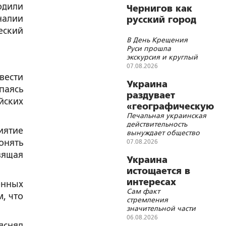
одили
официальным
Чернигов как
визитом в Сербию
налии
русский город
еский
В День Крещения
Руси прошла
экскурсия и круглый
стол Института стран
07.08.2026
СНГ
вести
Украина
паясь
раздувает
йских
«географическую
Печальная украинская
войну» с
действительность
Польшей
иятие
вынуждает общество
требовать новой
онять
07.08.2026
порции «победного»
вящая
наркотика – иначе
Украина
начинается ломка
истощается в
интересах
енных
Сам факт
Запада
, что
стремления
значительной части
украинских
06.08.2026
яснял
политических сил к