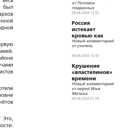
 весь
от Потомок
кочетковского
е был
подданных
братства?
Императора
08.08.2026 13:02
архов
Николая II
енной
Россия
одной
истекает
кровью как
Новый комментарий
жертвенное
ервую
от учитель
животное?
мией.
08.08.2026 12:43
айоне
ачами
Крушение
истов
«властелинов»
времени
Новый комментарий
отели
от иерей Илья
Мотыка
ровне
08.08.2026 07:28
ётов
 Это,
ости.