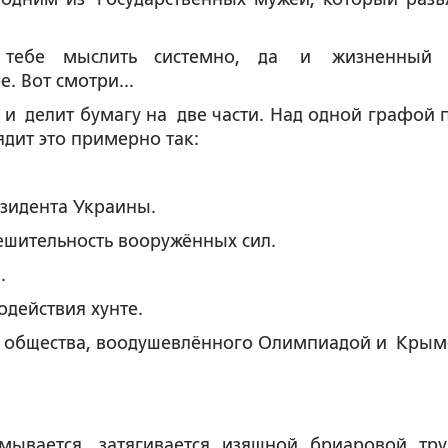
т тебе мыслить системно, да и жизненный
. Вот смотри...
 и делит бумагу на две части. Над одной графой 
ядит это примерно так:
езидента Украины.
ешительность вооружённых сил.
.
действия хунте.
го общества, воодушевлённого Олимпиадой и Крым
мывается, затягивается изящной бриаровой тру