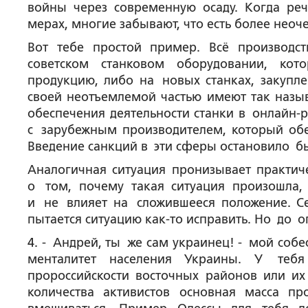
войны через современную осаду. Когда ре
мерах, многие забывают, что есть более нео
Вот тебе простой пример. Всё производс
советском станковом оборудовании, кот
продукцию, либо на новых станках, закупле
своей неотъемлемой частью имеют так назы
обеспечения деятельности станки в онлайн-
с зарубежным производителем, который об
Введение санкций в эти сферы остановило бы
Аналогичная ситуация пронизывает практиче
о том, почему такая ситуация произошла,
и не влияет на сложившееся положение. Се
пытается ситуацию как-то исправить. Но до 
4. - Андрей, ты же сам украинец! - мой собе
менталитет населения Украины. У теб
пророссийскости восточных районов или и
количества активистов основная масса п