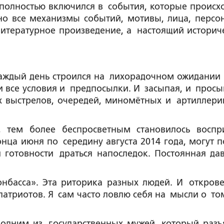
 полностью включился в события, которые происх
но все механизмы событий, мотивы, лица, персо
литературное произведение, а настоящий историч
Каждый день строился на лихорадочном ожидании 
ли все условия и предпосылки. И засыпая, и просы
х выстрелов, очередей, миномётных и артиллери
 тем более беспросветным становилось воспр
конца июня по середину августа 2014 года, могут п
й готовности драться напоследок. Постоянная да
онбасса». Эта риторика разных людей. И откров
атриотов. Я сам часто ловлю себя на мысли о том
одним из государственных мужей, который разъ