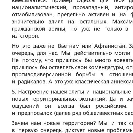
вмешиваться. Пример Одессы для тебя д
националистический, прозападный, анти
отмобилизован, предельно активен и на 
значительно влиял на остальных. Макси
гражданской войны, но уже не только в 
из сторон.
Но это даже не Вьетнам или Афганистан. З
очередь, для нас. Мы действительно могл
Не потому, что пришлось бы много воеват
пришлось бы оставлять свои комендатуры, о
противодиверсионной борьбы в отношен
и радикалов. А это уже классическая аннекси
5. Настроение нашей элиты и национальные
новых территориальных экспансий. Да и 
ощущений он всегда был российским. 
и предпосылок (далее ряд общеизвестных ра
Зачем нам новые территории? Мы и так са
в первую очередь, диктует новые проблемы