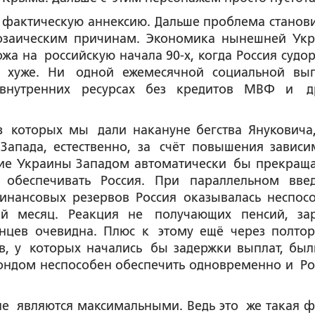
 фактическую аннексию. Дальше проблема станови
розаическим причинам. Экономика нынешней Ук
жа на российскую начала 90-х, когда Россия судо
о хуже. Ни одной ежемесячной социальной вы
внутренних ресурсах без кредитов МВФ и д
з которых мы дали накануне бегства Януковича
Запада, естественно, за счёт повышения зависи
ние Украины Западом автоматически бы прекраща
 обеспечивать Россия. При параллельном вве
нансовых резервов Россия оказывалась неспос
й месяц. Реакция не получающих пенсий, зар
нцев очевидна. Плюс к этому ещё через полтор
в, у которых начались бы задержки выплат, бы
ондом неспособен обеспечить одновременно и Ро
не являются максимальными. Ведь это же такая 