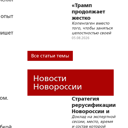
конфронтации с
«Трамп
Россией, в том числе
продолжает
военной, носит
 опыт
жестко
иррациональный
Копенгаген вместо
троллить
характер
того, чтобы заняться
Данию»
пишет
целостностью своей
страны, с головой
05.08.2026
погрузился в
украинскую трясину
Все статьи темы
Новости
Новороссии
ом.
Стратегия
рерусификации
Новороссии и
Доклад на экспертной
Малороссии
сессии, место, время
и состав которой
бкой,