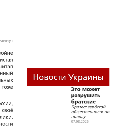
 минут
ойне
истая
читал
енный
Новости Украины
льных
 тоже
Это может
разрушить
братские
ссии,
Протест сербской
отношения с
 своё
общественности по
Россией
лики.
поводу
приглашения
07.08.2026
ности
Зеленского с