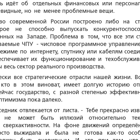
чь идёт об отдельных финансовых или персона
чевидные, но не менее проблемные вещи.
тво современной России построено либо на с
орое не способно выпускать конкурентоспос
нных на Западе. Проблема в том, что все эти с
ваемые ЧПУ - числовое программное управление
режиме по интернету, спутнику или кабелям соед
еспечивает их функционирование и техобслужив
 весь сектор реального производства.
ски все стратегические отрасли нашей жизни. В
 кто в этом виноват, имеет долгую историю от
йчас государство, с разной степенью эффективн
оптимизма пока далеко.
седник отвлекается от листа. - Тебе прекрасно изв
я не может быть иллюзий относительно те
х сверхактивности. На фоне движений определё
росто выжидала и была не готова как-то осо