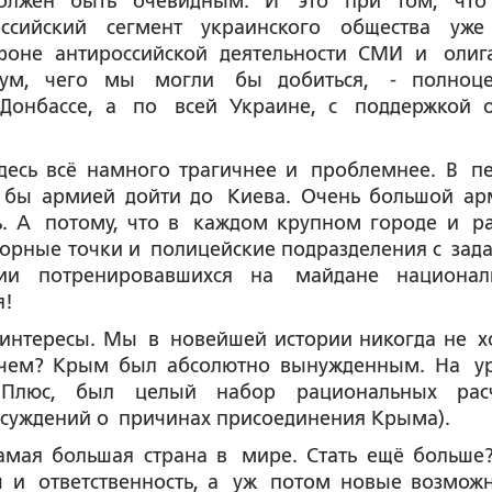
олжен быть очевидным. И это при том, что
российский сегмент украинского общества уж
фоне антироссийской деятельности СМИ и олиг
мум, чего мы могли бы добиться, - полноц
Донбассе, а по всей Украине, с поддержкой 
десь всё намного трагичнее и проблемнее. В п
и бы армией дойти до Киева. Очень большой ар
ь. А потому, что в каждом крупном городе и р
порные точки и полицейские подразделения с зад
ии потренировавшихся на майдане национал
я!
 интересы. Мы в новейшей истории никогда не х
зачем? Крым был абсолютно вынужденным. На у
Плюс, был целый набор рациональных расч
ссуждений о причинах присоединения Крыма).
мая большая страна в мире. Стать ещё больше?
 и ответственность, а уж потом новые возможн