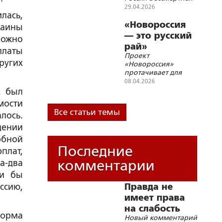
29.04.2026
лась,
«Новороссия
раины
— это русский
рожно
рай»
платы
Проект
ругих
«Новороссия»
протачивает для
Русской Истории
08.04.2026
новые русла
, был
мости
Все статьи темы
лось.
дении
обной
Последние
плат,
комментарии
а-два
ли бы
ссию,
Правда не
имеет права
на слабость
форма
Новый комментарий