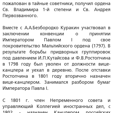
пожалован в тайные советники, получил ордена
Св. Владимира 1-й степени и Св. Андрея
Первозванного.
Вместе с А.А.Безбородко Куракин участвовал в
заключении конвенции о принятии
Императором Павлом I под свое
покровительство Мальтийского ордена (1797). В
результате борьбы придворных группировок
под давлением И.П.Кутайсова и Ф.В.Ростопчина
в 1798 году был уволен от должности вице-
канцлера и уехал в деревню. После отставки
Ростопчина в 1801 году вторично назначен
вице-канцлером. Занимался разбором бумаг
Императора Павла I.
С 1801 г. член Непременного совета и
управляющий Коллегией иностранных дел, с
1802 - назначен Канцлером российских