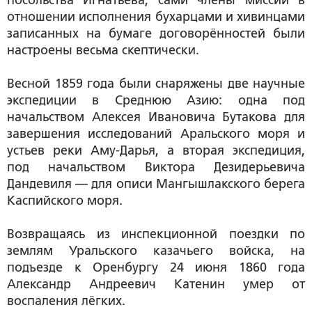
посольства Игнатьева, сами члены миссии в
отношении исполнения бухарцами и хивинцами
записанных на бумаге договорённостей были
настроены весьма скептически.
Весной 1859 года были снаряжены две научные
экспедиции в Среднюю Азию: одна под
начальством Алексея Ивановича Бутакова для
завершения исследований Аральского моря и
устьев реки Аму-Дарья, а вторая экспедиция,
под начальством Виктора Дезидерьевича
Дандевиля — для описи Мангышлакского берега
Каспийского моря.
Возвращаясь из инспекционной поездки по
землям Уральского казачьего войска, на
подъезде к Оренбургу 24 июня 1860 года
Александр Андреевич Катенин умер от
воспаления лёгких.