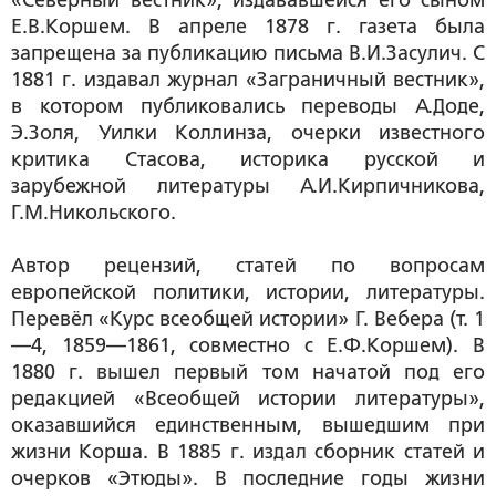
«Северный вестник», издававшейся его сыном
Е.В.Коршем. В апреле 1878 г. газета была
запрещена за публикацию письма В.И.Засулич. С
1881 г. издавал журнал «Заграничный вестник»,
в котором публиковались переводы А.Доде,
Э.Золя, Уилки Коллинза, очерки известного
критика Стасова, историка русской и
зарубежной литературы А.И.Кирпичникова,
Г.М.Никольского.
Автор рецензий, статей по вопросам
европейской политики, истории, литературы.
Перевёл «Курс всеобщей истории» Г. Вебера (т. 1
—4, 1859—1861, совместно с Е.Ф.Коршем). В
1880 г. вышел первый том начатой под его
редакцией «Всеобщей истории литературы»,
оказавшийся единственным, вышедшим при
жизни Корша. В 1885 г. издал сборник статей и
очерков «Этюды». В последние годы жизни