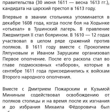
правительства (30 июня 1611 — весна 1613 гг.),
кандидата на царский престол в 1613 году.
Впервые в звании стольника упоминается в
декабре 1608 года, когда после боя на Ходынке
«отъехал» в Тушинский лагерь. В правление
Лжедмитрия II стал боярином. В 1610 — 12 годах
участвовал в целом ряде сражений против
поляков. В 1611 году вместе с Прокопием
Ляпуновым и Иваном Заруцким организовал
Первое ополчение. После его раскола стал во
главе подмосковных «таборов», которые в
сентябре 1611 года присоединились к войскам
Второго народного ополчения.
Вместе с Дмитрием Пожарским и Кузьмой
Мининым содействовал освобождению от
поляков столицы и на время после их изгнания
и до избрания Михаила Фёдоровича был