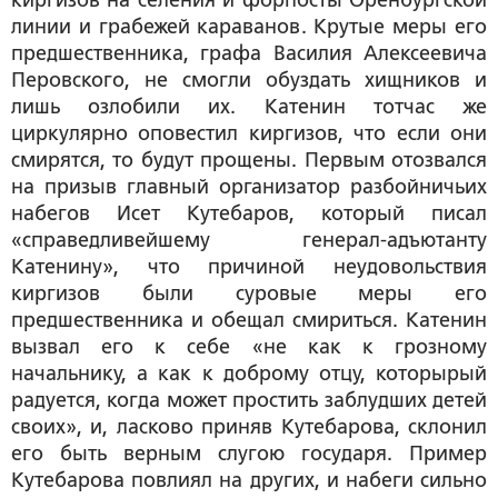
киргизов на селения и форпосты Оренбургской
линии и грабежей караванов. Крутые меры его
предшественника, графа Василия Алексеевича
Перовского, не смогли обуздать хищников и
лишь озлобили их. Катенин тотчас же
циркулярно оповестил киргизов, что если они
смирятся, то будут прощены. Первым отозвался
на призыв главный организатор разбойничьих
набегов Исет Кутебаров, который писал
«справедливейшему генерал-адъютанту
Катенину», что причиной неудовольствия
киргизов были суровые меры его
предшественника и обещал смириться. Катенин
вызвал его к себе «не как к грозному
начальнику, а как к доброму отцу, которырый
радуется, когда может простить заблудших детей
своих», и, ласково приняв Кутебарова, склонил
его быть верным слугою государя. Пример
Кутебарова повлиял на других, и набеги сильно