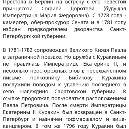
Престола в Берлин на встречу с его невестой
принцессой Софией Доротеей (будущая
Императрица Мария Федоровна). С 1778 года -
камергер, обер-прокурор Сената и в 1781 году
избран предводителем дворянства Санкт-
Петербургской губернии.
В 1781-1782 сопровождал Великого Князя Павла
в заграничной поездке. Но дружба с Куракиным
не нравилась Императрице Екатерине II, и
несколько неосторожных слов в перехваченном
письме полковнику Бибикову Куракина
послужили поводом к удалению последнего в
село Надеждино Саратовской губернии. В
ссылке продолжал пользоваться расположением
Павла Петровича. После смерти Императрицы
Екатерины II Куракин был возвращен в Санкт-
Петербург и назначен гофмаршалом и вице-
канцлером. В том же 1796 году Куракин был