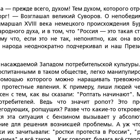
ьна — прежде всего, духом! Тем духом, которого от
торг! — Возглашал великий Суворов. О непобеди
маршал XVIII века немецкого происхождения Бу
одного духа, и в том, что "Россия — это такая ст
му что, если это не так, непонятно, как она в
о народа неоднократно подчеркивал и наш Прези
 насаждаемой Западом потребительской культуры.
оспитанными в таком обществе, легко манипулиро
 помощью которого можно наращивать тревожно
ь протестные явления. К примеру, лиши людей че
сен с тем, как вы сказали: "Роптать начинают". 
требителей. Ведь что значит ропот? Это про
егодующих, ропщущих? Разве что какие-то откров
вся эта ситуация с бензином вызывает у абсолю
ение для решения возникшей проблемы. А уж чт
ки их зачитывали: "ростки протеста в России", "р
ина" и всё такое… Как говорят, бумага всё стерпи