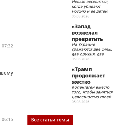
Нельзя веселиться,
жертвенное
характер
когда убивают
животное?
Россию и ее детей,
нельзя хохотать,
05.08.2026
когда распинают
Христа
«Запад
возжелал
превратить
На Украине
Россию в
, 07:32
сражаются две силы,
ничто»
два оружия, две
идеи: вскормлённая
05.08.2026
Западом идеология
русской смерти и
«Трамп
вшему
глубинная, живущая
продолжает
в недрах русской
жестко
истории идеология
Копенгаген вместо
троллить
русского бессмертия
того, чтобы заняться
Данию»
целостностью своей
страны, с головой
05.08.2026
погрузился в
украинскую трясину
, 06:15
Все статьи темы