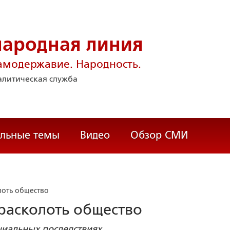
народная линия
амодержавие. Народность.
литическая служба
альные темы
Видео
Обзор СМИ
лоть общество
 расколоть общество
циальных последствиях