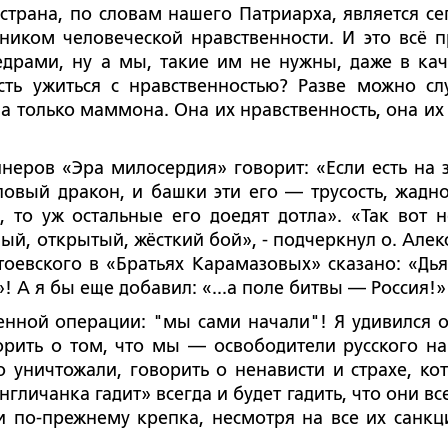
трана, по словам нашего Патриарха, является се
иком человеческой нравственности. И это всё п
едрами, ну а мы, такие им не нужны, даже в кач
сть ужиться с нравственностью? Разве можно сл
 только маммона. Она их нравственность, она их 
неров «Эра милосердия» говорит: «Если есть на 
оловый дракон, и башки эти его — трусость, жадно
, то уж остальные его доедят дотла». «Так вот н
ный, открытый, жёсткий бой», - подчеркнул о. Алек
оевского в «Братьях Карамазовых» сказано: «Дья
! А я бы еще добавил: «...а поле битвы — Россия!»
оенной операции: "мы сами начали"! Я удивился о
рить о том, что мы — освободители русского на
уничтожали, говорить о ненависти и страхе, ко
гличанка гадит» всегда и будет гадить, что они вс
 и по-прежнему крепка, несмотря на все их санкци