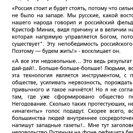
«Россия стоит и будет стоять, потому что сил
не было на западе. Мы русские, какой вос
нашего народа говорил и российский фельд
Кристоф Миних, видя причину и в величии нар
которая напрямую управляется Богом, пото
существует". Эту непобедимость российског
Поэтому — будем жить!» - восклицает он.
«А все эти недовольные… Это ведь результат
дай-дай!.. Больше-больше-больше! Людьми, в
эта технология является инструментом, с
обществе, усиливать нервозность, порождат
привычного и такое начнётся! Но я не согла
там, где уже сформировано общество по
Негодование. Сколько таких протестующих, н
«инагенты» голос подадут. Скорее всего, 
большинства людей внутреннее сосредоточ
напишут западные газеты!.. Мне тут заголов
недовольство Путиным на фоне дефицита бенз