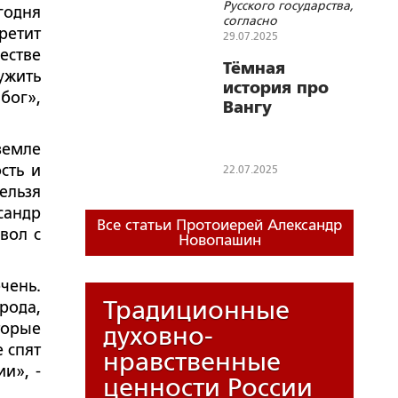
Русского государства,
годня
суррогатами
согласно
ретит
представлениям
29.07.2025
неоязычников,
естве
происходили
Тёмная
ужить
вопреки воле
история про
бог»,
церковных
Вангу
иерархов, которые
«всеми силами
пытались ослабить
земле
государство»
сть и
22.07.2025
ельзя
сандр
Все статьи Протоиерей Александр
вол с
Новопашин
чень.
Традиционные
рода,
торые
духовно-
е спят
нравственные
и», -
ценности России