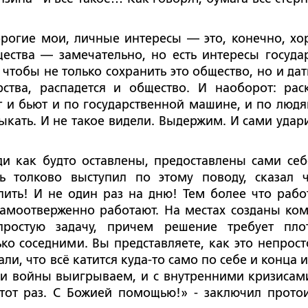
 дорогие мои, личные интересы — это, конечно, хо
ства — замечательно, но есть интересы государ
чтобы не только сохранить это общество, но и дат
рства, распадется и общество. И наоборот: рас
т и бьют и по государственной машине, и по людя
ыкать. И не такое видели. Выдержим. И сами удари
ди как будто оставлены, предоставлены сами себ
ь толково выступил по этому поводу, сказал ч
пить! И не один раз на дню! Тем более что рабо
Самоотверженно работают. На местах созданы ко
простую задачу, причем решение требует пло
ко соседними. Вы представляете, как это непрост
ли, что всё катится куда-то само по себе и конца 
 и войны выигрываем, и с внутренними кризисам
этот раз. С Божией помощью!» - заключил прото