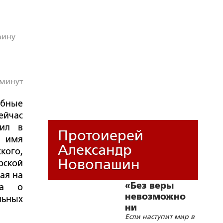
аину
 минут
обные
йчас
вил в
Протоиерей
о имя
Александр
кого,
Новопашин
рской
ая на
«Без веры
на о
невозможно
льных
ни
Если наступит мир в
образования,