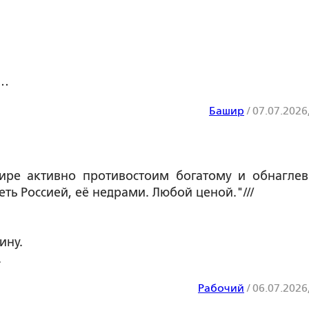
е…
Башир
/
07.07.2026
мире активно противостоим богатому и обнагле
ть Россией, её недрами. Любой ценой."///
ину.
.
Рабочий
/
06.07.2026