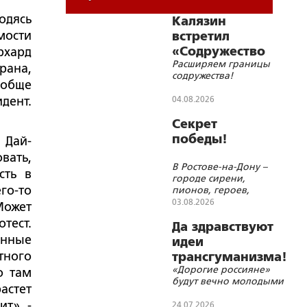
родясь
Калязин
мости
встретил
«Содружество
рхард
Расширяем границы
православной
рана,
содружества!
молодёжи»
ообще
дент.
04.08.2026
Секрет
победы!
 Дай-
вать,
В Ростове-на-Дону –
сть в
городе сирени,
го-то
пионов, героев,
молитв и красоты
03.08.2026
Может
тест.
Да здравствуют
енные
идеи
тного
трансгуманизма!
«Дорогие россияне»
о там
будут вечно молодыми
астет
т», -
24.07.2026