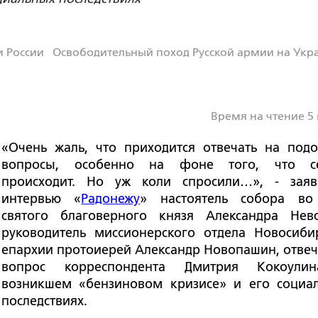
 России
Освободительный поход Русской армии на Укр
Время на чтение 5
«Очень жаль, что приходится отвечать на под
вопросы, особенно на фоне того, что се
происходит. Но уж коли спросили…», - зая
интервью «
Радонежу
» настоятель собора в
святого благоверного князя Александра Невс
руководитель миссионерского отдела Новосиби
епархии протоиерей Александр Новопашин, отвеч
вопрос корреспондента Дмитрия Кокоули
возникшем «бензиновом кризисе» и его социа
последствиях.