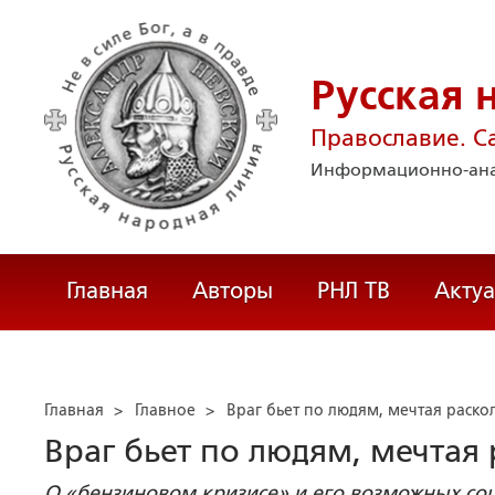
Русская 
Православие. С
Информационно-ана
Главная
Авторы
РНЛ ТВ
Акту
Главная
>
Главное
>
Враг бьет по людям, мечтая раско
Враг бьет по людям, мечтая
О «бензиновом кризисе» и его возможных со