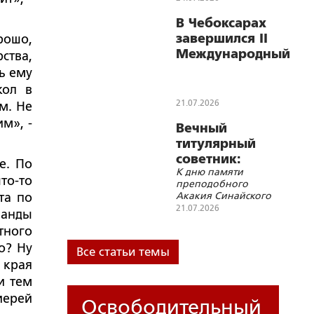
В Чебоксарах
завершился II
рошо,
Международный
ства,
поэтический
ь ему
конкурс памяти
кол в
Махмуда
21.07.2026
м. Не
Дарвиша
м», -
Вечный
титулярный
советник:
е. По
К дню памяти
Акакий
то-то
преподобного
Акакиевич
Акакия Синайского
та по
Башмачкин в
(7/20 июля)
21.07.2026
манды
повести Н.В.
тного
Гоголя
о? Ну
«Шинель»
Все статьи темы
и края
и тем
иерей
Освободительный