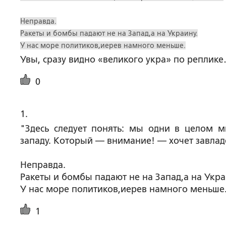
Неправда.
Ракеты и бомбы падают не на Запад,а на Украину.
У нас море политиков,иерев намного меньше.
Увы, сразу видно «великого укра» по реплик
0
1. 
"Здесь следует понять: мы одни в целом 
западу. Который — внимание! — хочет завладе
Неправда.
Ракеты и бомбы падают не на Запад,а на Укра
У нас море политиков,иерев намного меньше
1