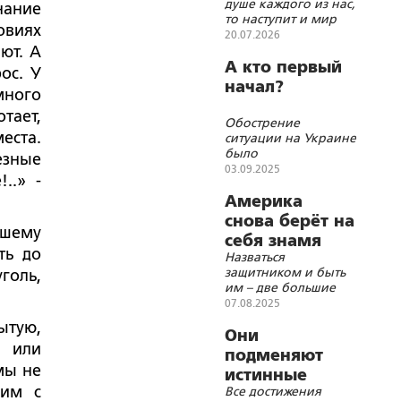
душе каждого из нас,
нание
ни спасения»
то наступит и мир
овиях
вокруг нас
20.07.2026
ют. А
А кто первый
ос. У
начал?
много
тает,
Обострение
еста.
ситуации на Украине
было
езные
запланировано США
03.09.2025
..» -
задолго до начала
СВО
Америка
снова берёт на
вшему
себя знамя
ть до
Назваться
«главного
защитником и быть
голь,
защитника»
им – две большие
прав
разницы
07.08.2025
верующих в
ытую,
Они
мире
м или
подменяют
мы не
истинные
дим с
Все достижения
ценности