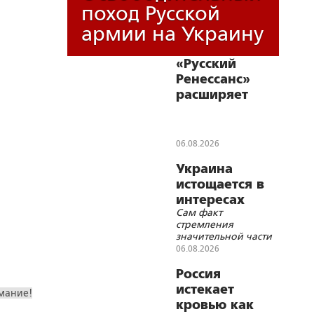
поход Русской
армии на Украину
«Русский
Ренессанс»
расширяет
географию:
честное кино
идет к зрителю
06.08.2026
Украина
истощается в
интересах
Сам факт
Запада
стремления
значительной части
украинских
06.08.2026
политических сил к
конфронтации с
Россия
Россией, в том числе
истекает
мание!
военной, носит
кровью как
иррациональный