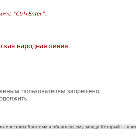
те "Ctrl+Enter".
сская народная линия
ванным пользователям запрещено,
родолжить
противостоим богатому и обнаглевшему западу. Который — вни