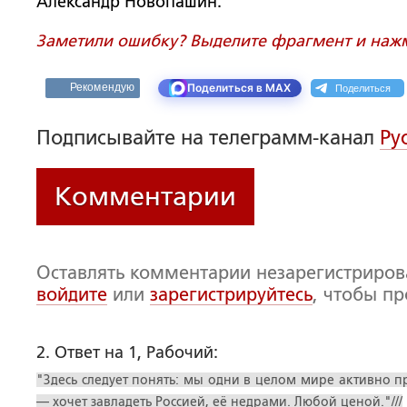
Александр Новопашин.
Заметили ошибку? Выделите фрагмент и нажми
Поделиться
Рекомендую
Поделиться в MAX
Подписывайте на телеграмм-канал
Ру
Комментарии
Оставлять комментарии незарегистриро
войдите
или
зарегистрируйтесь
, чтобы п
2. Ответ на 1, Рабочий:
"Здесь следует понять: мы одни в целом мире активно 
— хочет завладеть Россией, её недрами. Любой ценой."///