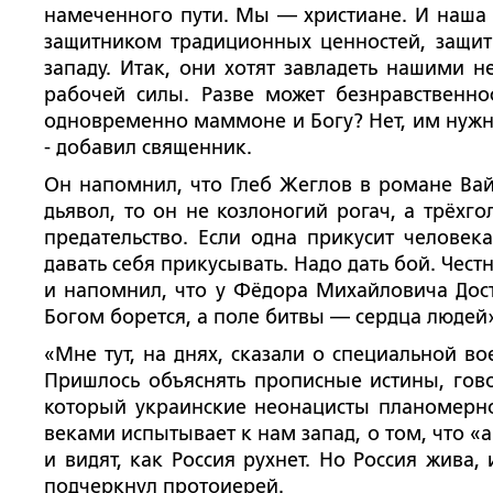
намеченного пути. Мы — христиане. И наша с
защитником традиционных ценностей, защитн
западу. Итак, они хотят завладеть нашими н
рабочей силы. Разве может безнравственно
одновременно маммоне и Богу? Нет, им нужна
- добавил священник.
Он напомнил, что Глеб Жеглов в романе Вай
дьявол, то он не козлоногий рогач, а трёхг
предательство. Если одна прикусит человека
давать себя прикусывать. Надо дать бой. Чест
и напомнил, что у Фёдора Михайловича Дост
Богом борется, а поле битвы — сердца людей»
«Мне тут, на днях, сказали о специальной в
Пришлось объяснять прописные истины, гово
который украинские неонацисты планомерно 
веками испытывает к нам запад, о том, что «ан
и видят, как Россия рухнет. Но Россия жива,
подчеркнул протоиерей.