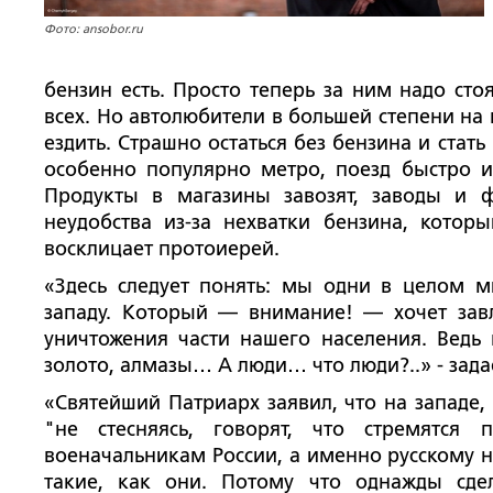
Фото: ansobor.ru
бензин есть. Просто теперь за ним надо стоя
всех. Но автолюбители в большей степени на 
ездить. Страшно остаться без бензина и стат
особенно популярно метро, поезд быстро и,
Продукты в магазины завозят, заводы и 
неудобства из-за нехватки бензина, которы
восклицает протоиерей.
«Здесь следует понять: мы одни в целом 
западу. Который — внимание! — хочет завл
уничтожения части нашего населения. Ведь н
золото, алмазы… А люди… что люди?..» - зада
«Святейший Патриарх заявил, что на западе,
"не стесняясь, говорят, что стремятся
военачальникам России, а именно русскому н
такие, как они. Потому что однажды сд