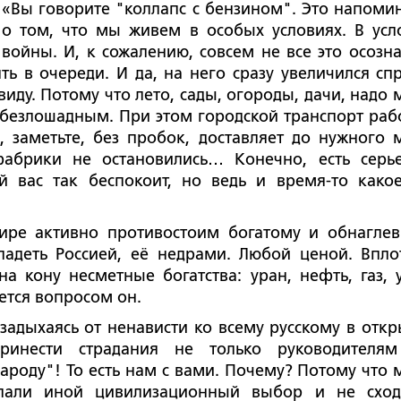
«Вы говорите "коллапс с бензином". Это напоми
о том, что мы живем в особых условиях. В усл
войны. И, к сожалению, совсем не все это осозна
ть в очереди. И да, на него сразу увеличился спр
виду. Потому что лето, сады, огороды, дачи, надо 
ь безлошадным. При этом городской транспорт рабо
 заметьте, без пробок, доставляет до нужного м
фабрики не остановились… Конечно, есть серь
й вас так беспокоит, но ведь и время-то какое!
мире активно противостоим богатому и обнагле
адеть Россией, её недрами. Любой ценой. Впло
а кону несметные богатства: уран, нефть, газ, у
ется вопросом он.
 задыхаясь от ненависти ко всему русскому в откр
 принести страдания не только руководителя
ароду"! То есть нам с вами. Почему? Потому что 
елали иной цивилизационный выбор и не схо