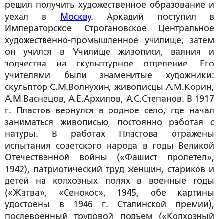
решил получить художественное образование и
уехал в
Москву
. Аркадий поступил в
Императорское Строгановское Центральное
художественно-промышленное училище, затем
он учился в Училище живописи, ваяния и
зодчества на скульптурное отделение. Его
учителями были знаменитые художники:
скульптор С.М.Волнухин, живописцы А.М.Корин,
А.М.Васнецов, А.Е.Архипов, А.С.Степанов. В 1917
г. Пластов вернулся в родное село, где начал
заниматься живописью, постоянно работая с
натуры. В работах Пластова отражены
испытания советского народа в годы Великой
Отечественной войны («Фашист пролетел»,
1942), патриотический труд женщин, стариков и
детей на колхозных полях в военные годы
(«Жатва», «Сенокос», 1945, обе картины
удостоены в 1946 г. Сталинской премии),
послевоенный трудовой подъем («Колхозный