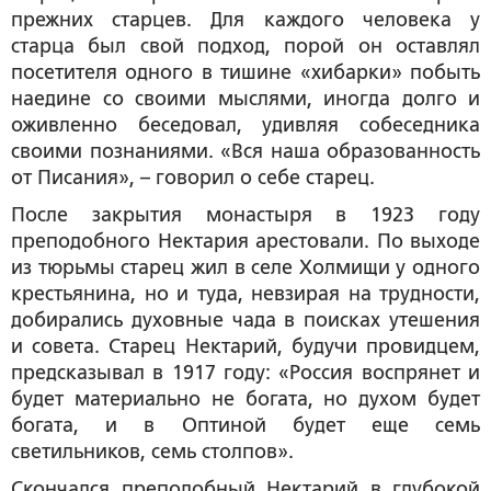
прежних старцев. Для каждого человека у
старца был свой подход, порой он оставлял
посетителя одного в тишине «хибарки» побыть
наедине со своими мыслями, иногда долго и
оживленно беседовал, удивляя собеседника
своими познаниями. «Вся наша образованность
от Писания», – говорил о себе старец.
После закрытия монастыря в 1923 году
преподобного Нектария арестовали. По выходе
из тюрьмы старец жил в селе Холмищи у одного
крестьянина, но и туда, невзирая на трудности,
добирались духовные чада в поисках утешения
и совета. Старец Нектарий, будучи провидцем,
предсказывал в 1917 году: «Россия воспрянет и
будет материально не богата, но духом будет
богата, и в Оптиной будет еще семь
светильников, семь столпов».
Скончался преподобный Нектарий в глубокой