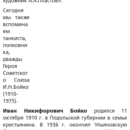
художник А.А.Пластов».
Сегодня
мы также
вспомина
ем
танкиста,
полковни
ка,
дважды
Героя
Советског
о Союза
И.Н.Бойко
(1910-
1975).
Иван Никифорович Бойко
родился 11
октября 1910 г. в Подольской губернии в семье
крестьянина. В 1936 г. окончил Ульяновскую