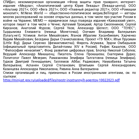
СПИДа»; некоммерческая организация «Фонд защиты прав граждан»; интернет-
издание «Медуза»; «Аналитический центр Юрия Левады» (Левада-центр); ООО
«Альтаир 2021»; ООО «Вега 2021»; ООО «Главный редактор 2021»; ООО «Ромашки
монолит»; M.News World — общественно-политическое медиа;Bellingcat — авторы
многих расследований на основе открытых данных, в том числе про участие России в
войне на Украине; МЕМО — юридическое лицо главреда издания «Кавказский узел»,
которое пишет в том числе о Чечне; Артемий Троицкий; Артур Смолянинов; Сергей
Кирсанов; Анатолий Фурсов; Сергей Ухов; Александр Шелест; ООО "ТЕНЕС";
Гырдымова Елизавета (певица Монеточка); Осечкин Владимир Валерьевич
(Гулагу.нет); Устимов Антон Михайлович; Яганов Ибрагим Хасанбиевич; Харченко
Вадим Михайлович; Беседина Дарья Станиславовна; Проект «T9 NSK»; Илья Прусикин
(Little Big); Дарья Серенко (фемактивистка); Фидель Агумава; Эрдни Омбадыков
(официальный представитель Далай-ламы XIV в России); Рафис Кашапов; ООО
"Философия ненасилия"; Фонд развития цифровых прав; Блогер Николай Соболев;
Ведущий Александр Макашенц; Писатель Елена Прокашева; Екатерина Дудко;
Политолог Павел Мезерин; Рамазанова Земфира Талгатовна (певица Земфира);
Гудков Дмитрий Геннадьевич; Галлямов Аббас Радикович; Намазбаева Татьяна
Валерьевна; Асланян Сергей Степанович; Шпилькин Сергей Александрович;
Казанцева Александра Николаевна; Ривина Анна Валерьевна
Списки организаций и лиц, признанных в России иностранными агентами, см. по
ссылкам:
https://minjust.gov.ru/uploaded/files/reestr-inostrannyih-agentov-10022023.pdf