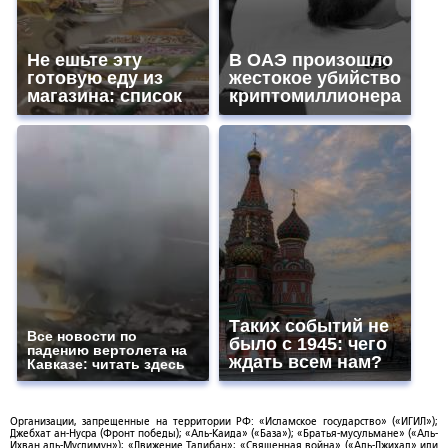
Не ешьте эту
В ОАЭ произошло
готовую еду из
жестокое убийство
магазина: список
криптомиллионера
Таких событий не
Все новости по
было с 1945: чего
падению вертолета на
ждать всем нам?
Кавказе: читать здесь
Организации, запрещенные на территории РФ: «Исламское государство» («ИГИЛ»);
Джебхат ан-Нусра (Фронт победы); «Аль-Каида» («База»); «Братья-мусульмане» («Аль-
Ихван аль-Муслимун»); «Движение Талибан»; «Священная война» («Аль-Джихад» или