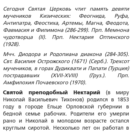
Сегодня Святая Церковь чтит память девяти
мучеников Кизических: Феогнида, Руфа,
Антипатра, Феостиха, Артемы, Магна, Феодота,
Фавмасия и Филимона (286-299). Прп. Мемнона
чудотворца (II). Прп. Нектария Оптинского
(1928).
Мчч. Диодора и Родопиана диакона (284-305).
Свт. Василия Острожского (1671) (Серб.). Трехсот
мучеников, в горах Дудиквати и Папати (Турция)
пострадавших (XVII-XVIII) (Груз.). Прп.
Амфилохия Почаевского (1970).
Святой преподобный Нектарий
(в миру
Николай Васильевич Тихонов) родился в 1853
году в городе Ельце Орловской губернии в
бедной семье рабочих. Родители его умерли
рано и Николай в молодом возрасте остался
круглым сиротой. Несколько лет он работал в