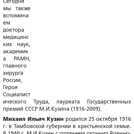
Сегодня
мы также
вспомина
ем
доктора
медицинс
ких наук,
академик
а РАМН,
главного
хирурга
России,
Героя
Социалист
ического Труда, лауреата Государственных
премий СССР М.И.Кузина (1916-2009).
Михаил Ильич Кузин
родился 25 октября 1916
г. в Тамбовской губернии в крестьянской семье.
В 1940 г. М.И.Кузин с отличием окончил Военно-