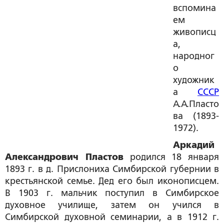
вспомина
ем
живописц
а,
народног
о
художник
а
СССР
А.А.Пласто
ва (1893-
1972).
Аркадий
Александрович Пластов
родился 18 января
1893 г. в д. Прислониха Симбирской губернии в
крестьянской семье. Дед его был иконописцем.
В 1903 г. мальчик поступил в Симбирское
духовное училище, затем он учился в
Симбирской духовной семинарии, а в 1912 г.