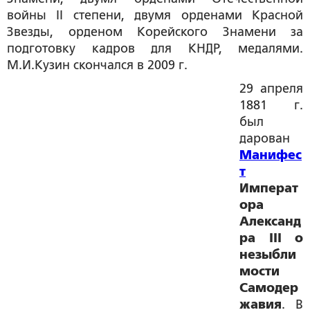
войны II степени, двумя орденами Красной
Звезды, орденом Корейского Знамени за
подготовку кадров для КНДР, медалями.
М.И.Кузин скончался в 2009 г.
29 апреля
1881 г.
был
дарован
Манифес
т
Императ
ора
Александ
ра III о
незыбли
мости
Самодер
жавия
. В