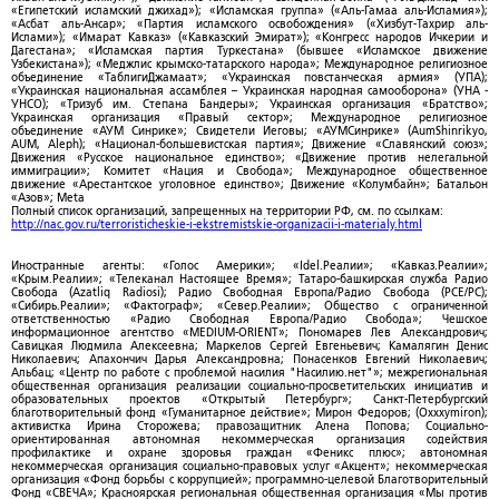
«Египетский исламский джихад»); «Исламская группа» («Аль-Гамаа аль-Исламия»);
«Асбат аль-Ансар»; «Партия исламского освобождения» («Хизбут-Тахрир аль-
Ислами»); «Имарат Кавказ» («Кавказский Эмират»); «Конгресс народов Ичкерии и
Дагестана»; «Исламская партия Туркестана» (бывшее «Исламское движение
Узбекистана»); «Меджлис крымско-татарского народа»; Международное религиозное
объединение «ТаблигиДжамаат»; «Украинская повстанческая армия» (УПА);
«Украинская национальная ассамблея – Украинская народная самооборона» (УНА -
УНСО); «Тризуб им. Степана Бандеры»; Украинская организация «Братство»;
Украинская организация «Правый сектор»; Международное религиозное
объединение «АУМ Синрике»; Свидетели Иеговы; «АУМСинрике» (AumShinrikyo,
AUM, Aleph); «Национал-большевистская партия»; Движение «Славянский союз»;
Движения «Русское национальное единство»; «Движение против нелегальной
иммиграции»; Комитет «Нация и Свобода»; Международное общественное
движение «Арестантское уголовное единство»; Движение «Колумбайн»; Батальон
«Азов»; Meta
Полный список организаций, запрещенных на территории РФ, см. по ссылкам:
http://nac.gov.ru/terroristicheskie-i-ekstremistskie-organizacii-i-materialy.html
Иностранные агенты: «Голос Америки»; «Idel.Реалии»; «Кавказ.Реалии»;
«Крым.Реалии»; «Телеканал Настоящее Время»; Татаро-башкирская служба Радио
Свобода (Azatliq Radiosi); Радио Свободная Европа/Радио Свобода (PCE/PC);
«Сибирь.Реалии»; «Фактограф»; «Север.Реалии»; Общество с ограниченной
ответственностью «Радио Свободная Европа/Радио Свобода»; Чешское
информационное агентство «MEDIUM-ORIENT»; Пономарев Лев Александрович;
Савицкая Людмила Алексеевна; Маркелов Сергей Евгеньевич; Камалягин Денис
Николаевич; Апахончич Дарья Александровна; Понасенков Евгений Николаевич;
Альбац; «Центр по работе с проблемой насилия "Насилию.нет"»; межрегиональная
общественная организация реализации социально-просветительских инициатив и
образовательных проектов «Открытый Петербург»; Санкт-Петербургский
благотворительный фонд «Гуманитарное действие»; Мирон Федоров; (Oxxxymiron);
активистка Ирина Сторожева; правозащитник Алена Попова; Социально-
ориентированная автономная некоммерческая организация содействия
профилактике и охране здоровья граждан «Феникс плюс»; автономная
некоммерческая организация социально-правовых услуг «Акцент»; некоммерческая
организация «Фонд борьбы с коррупцией»; программно-целевой Благотворительный
Фонд «СВЕЧА»; Красноярская региональная общественная организация «Мы против