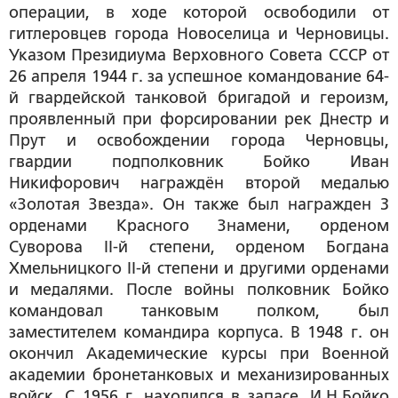
операции, в ходе которой освободили от
гитлеровцев города Новоселица и Черновицы.
Указом Президиума Верховного Совета СССР от
26 апреля 1944 г. за успешное командование 64-
й гвардейской танковой бригадой и героизм,
проявленный при форсировании рек Днестр и
Прут и освобождении города Черновцы,
гвардии подполковник Бойко Иван
Никифорович награждён второй медалью
«Золотая Звезда». Он также был награжден 3
орденами Красного Знамени, орденом
Суворова II-й степени, орденом Богдана
Хмельницкого II-й степени и другими орденами
и медалями. После войны полковник Бойко
командовал танковым полком, был
заместителем командира корпуса. В 1948 г. он
окончил Академические курсы при Военной
академии бронетанковых и механизированных
войск. С 1956 г. находился в запасе. И.Н.Бойко