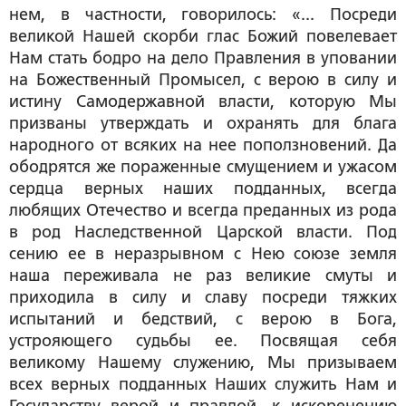
нем, в частности, говорилось: «... Посреди
великой Нашей скорби глас Божий повелевает
Нам стать бодро на дело Правления в уповании
на Божественный Промысел, с верою в силу и
истину Самодержавной власти, которую Мы
призваны утверждать и охранять для блага
народного от всяких на нее поползновений. Да
ободрятся же пораженные смущением и ужасом
сердца верных наших подданных, всегда
любящих Отечество и всегда преданных из рода
в род Наследственной Царской власти. Под
сению ее в неразрывном с Нею союзе земля
наша переживала не раз великие смуты и
приходила в силу и славу посреди тяжких
испытаний и бедствий, с верою в Бога,
устрояющего судьбы ее. Посвящая себя
великому Нашему служению, Мы призываем
всех верных подданных Наших служить Нам и
Государству верой и правдой, к искоренению