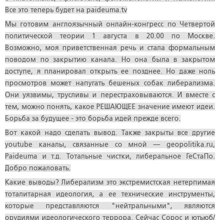
Все это теперь будет на paideuma.tv
Мы готовим англоязычный онлайн-конгресс по Четвертой
политической теории 1 августа в 20.00 по Москве.
Возможно, моя приветственная речь и стала формальным
поводом по закрытию канала. Но она была в закрытом
доступе, я планировал открыть ее позднее. Но даже ноль
просмотров может напугать бешеных собак либерализма.
Они уязвимы, трусливы и перестраховываются. И вместе с
тем, можно понять, какое РЕШАЮЩЕЕ значение имеют идеи.
Борьба за будущее - это борьба идей прежде всего.
Вот какой надо сделать вывод. Также закрыты все другие
youtube каналы, связанные со мной — geopolitika.ru,
Paideuma и т.д. Тотальные чистки, либеральное ГеСтаПо.
Добро пожаловать.
Какие выводы? Либерализм это экстремистская нетерпимая
тоталитарная идеология, а ее технические инструменты,
которые представляются "нейтральными", являются
орудиями идеологического террора. Сейчас Сорос и ютьюб/