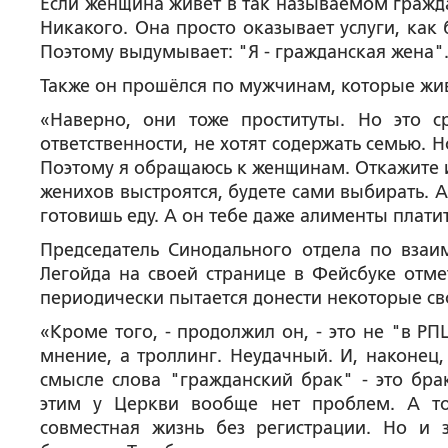
Если женщина живет в так называемом гражда
Никакого. Она просто оказывает услуги, как 
Поэтому выдумывает: "Я - гражданская жена".
Также он прошёлся по мужчинам, которые жи
«Наверно, они тоже проституты. Но это с
ответственности, не хотят содержать семью. Н
Поэтому я обращаюсь к женщинам. Откажите им
женихов выстроятся, будете сами выбирать. А
готовишь еду. А он тебе даже алименты платит
Председатель Синодального отдела по вз
Легойда на своей странице в Фейсбуке отме
периодически пытается донести некоторые св
«Кроме того, - продолжил он, - это не "в Р
мнение, а троллинг. Неудачный. И, наконец,
смысле слова "гражданский брак" - это бра
этим у Церкви вообще нет проблем. А то
совместная жизнь без регистрации. Но и з