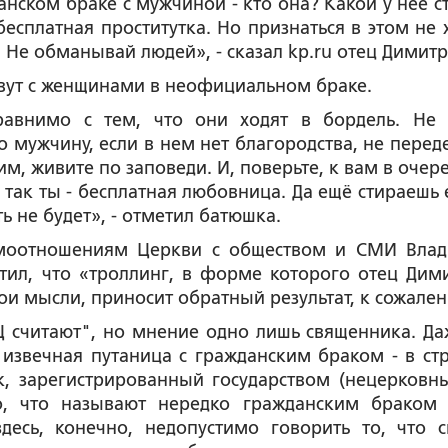
нском браке с мужчиной - кто она? Какой у нее ст
бесплатная проститутка. Но признаться в этом не х
 Не обманывай людей», - сказал kp.ru отец Димитр
вут с женщинами в неофициальном браке.
равнимо с тем, что они ходят в бордель. Не 
о мужчину, если в нем нет благородства, не переде
, живите по заповеди. И, поверьте, к вам в очере
 так ты - бесплатная любовница. Да ещё стираешь 
ь не будет», - отметил батюшка.
аимоотношениям Церкви с обществом и СМИ Вла
тил, что «троллинг, в форме которого отец Дим
ои мысли, приносит обратный результат, к сожале
ПЦ считают", но мнение одно лишь священника. Да
 извечная путаница с гражданским браком - в ст
к, зарегистрированный государством (нецерковны
, что называют нередко гражданским браком 
десь, конечно, недопустимо говорить то, что с