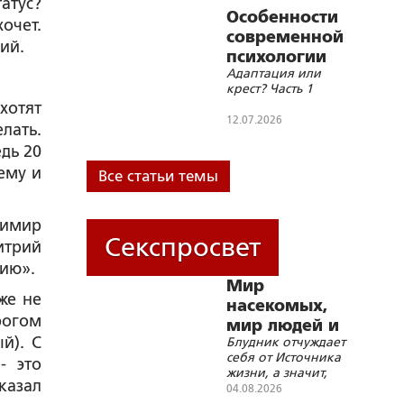
атус?
Особенности
очет.
современной
ий.
психологии
Адаптация или
крест? Часть 1
хотят
12.07.2026
лать.
дь 20
ему и
Все статьи темы
димир
Секспросвет
итрий
нию».
Мир
же не
насекомых,
рогом
мир людей и
й). С
Блудник отчуждает
блуд
себя от Источника
- это
жизни, а значит,
казал
путешествует в
04.08.2026
смерть