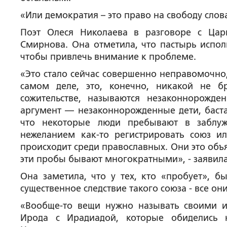
«Или демократия – это право на свободу слов
Поэт Олеся Николаева в разговоре с Ца
Смирнова. Она отметила, что пастырь исполь
чтобы привлечь внимание к проблеме.
«Это стало сейчас совершенно неправомочно,
самом деле, это, конечно, никакой не б
сожительстве, называются незаконнорожд
аргумент — незаконнорожденные дети, баста
что некоторые люди пребывают в заблуж
нежеланием как-то регистрировать союз ил
происходит среди православных. Они это объя
эти пробы бывают многократными», - заявила
Она заметила, что у тех, кто «пробует», бы
существенное следствие такого союза - все о
«Вообще-то вещи нужно называть своими и
Ирода с Ирадиадой, которые обиделись 