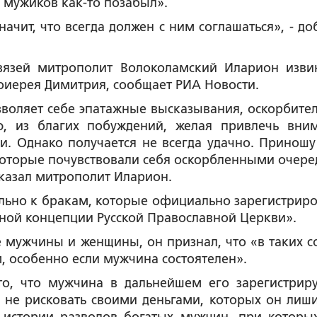
а мужиков как-то позабыл».
ачит, что всегда должен с ним соглашаться», - до
вязей митрополит Волоколамский Иларион изви
оиерея Димитрия, сообщает РИА Новости.
воляет себе эпатажные высказывания, оскорбите
ю, из благих побуждений, желая привлечь вни
и. Однако получается не всегда удачно. Приношу
оторые почувствовали себя оскорбленными очер
казал митрополит Иларион.
ельно к бракам, которые официально зарегистрир
льной концепции Русской Православной Церкви».
 мужчины и женщины, он признал, что «в таких с
 особенно если мужчина состоятелен».
то, что мужчина в дальнейшем его зарегистриру
 не рисковать своими деньгами, которых он лиши