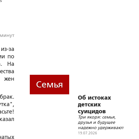
 минут
з-за
ии по
а. На
ества
х жен
Семья
брак.
Об истоках
тка",
детских
суицидов
сьте!
Три якоря: семья,
сказал
друзья и будущее
надежно удерживают
ребенка в этой
19.07.2026
натых
жизни