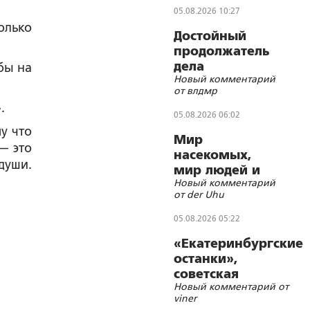
05.08.2026 10:27
олько
Достойный
продолжатель
дела
бы на
Новый комментарий
Губельмана-
от влдмр
Ярославского
.
05.08.2026 06:02
у что
Мир
— это
насекомых,
души.
мир людей и
Новый комментарий
блуд
от der Uhu
05.08.2026 05:22
«Екатеринбургские
останки»,
советская
Новый комментарий от
символика и
viner
цифровизации