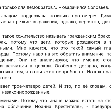
а только для демократов?» – озадачился Соловьев.
рьградом поддержала позицию протоиерея Дим
зовал резкие выражения, однако, вероятно, для 
 такое сожительство называть гражданским брако
рак, потому что дети, которые рождаются в 
енными. Мне кажется, что это такой самый гл
рды. Поэтому надо на это обратить внимание, п
дении. Они не анализируют, что именно сто
и венчаться в церкви. Особенно досадно, когд
сняют тем, что они хотят попробовать. Но как пра
 поэт.
вает трое-четверо детей. И это, по её словам, 
ни незаконнорожденные.
менами. Потому что иначе можно встать на ст
на обличение Иоанна Крестителя», - предупр