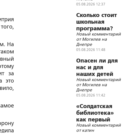
05.08.2026 12:37
Сколько стоит
итрия
школьная
того,
программа?
Новый комментарий
от Могилев на
м. На
Днепре
05.08.2026 11:48
таком
авный
Опасен ли для
отому
нас и для
ит за
наших детей
Новый комментарий
а это
«бегущий
от Могилев на
гуру»?
вило,
Днепре
05.08.2026 11:42
самое
«Солдатская
библиотека»
как первый
орону
Новый комментарий
помощник
едила
от катин
реабилитолога