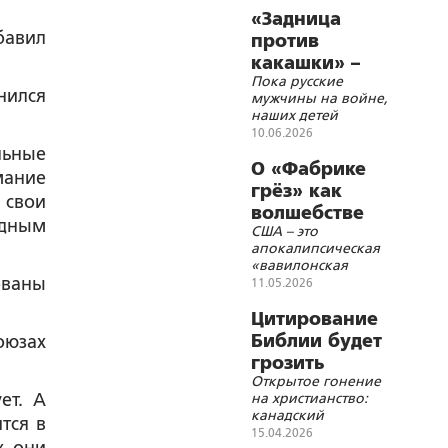
«Задница
бавил
против
какашки» –
Пока русские
шедевр
нился
мужчины на войне,
японской
наших детей
детской
пичкают всякой
10.06.2026
литературы?
иностранной
льные
гадостью
О «Фабрике
мание
грёз» как
 свои
волшебстве
едным
США – это
Вавилонской
апокалипсическая
блудницы
«вавилонская
ованы
блудница»
11.05.2026
Цитирование
Библии будет
оюзах
грозить
Открытое гонение
тюрьмой
ет. А
на христианство:
канадский
тся в
прецедент
15.04.2026