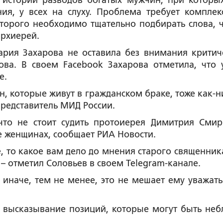
е истории разводов богатых мужчин, при которы
ия, у всех на слуху. Проблема требует комплек
оторого необходимо тщательно подбирать слова, 
архиерей.
рия Захарова не оставила без внимания критич
ва. В своем Facebook Захарова отметила, что 
е.
 которые живут в гражданском браке, тоже как-н
редставитель МИД России.
что не стоит судить протоиерея Димитрия Смир
е женщинах, сообщает РИА Новости.
, то какое вам дело до мнения старого священник
 – отметил Соловьев в своем Telegram-канале.
у иначе, тем не менее, это не мешает ему уважать
т высказывание позиций, которые могут быть неб