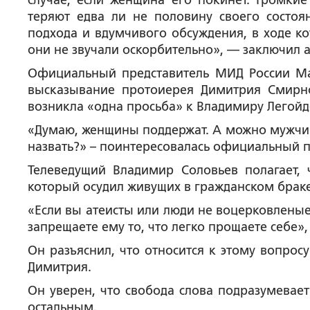
случае, если женщина его покинет. Громки
теряют едва ли не половину своего состоян
подхода и вдумчивого обсуждения, в ходе к
они не звучали оскорбительно», — заключил 
Официальный представитель МИД России Ма
высказывание протоиерея Димитрия Смирно
возникла «одна просьба» к Владимиру Легойд
«Думаю, женщины поддержат. А можно мужчин,
назвать?» – поинтересовалась официальный п
Телеведущий Владимир Соловьев полагает, 
который осудил живущих в гражданском брак
«Если вы атеисты или люди не воцерковленые
запрещаете ему то, что легко прощаете себе»,
Он разъяснил, что относится к этому вопрос
Димитрия.
Он уверен, что свобода слова подразумевае
остальным.