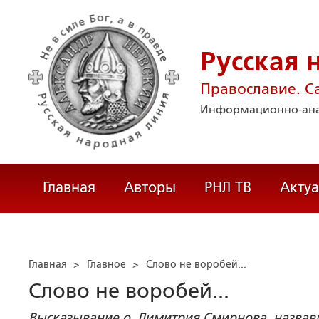
Русская 
Православие. С
Информационно-ана
Главная
Авторы
РНЛ ТВ
Акту
Главная
>
Главное
>
Слово не воробей...
Слово не воробей...
Высказывание о. Димитрия Смирнова, назвав