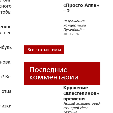
х они
«Просто Алла»
сного
– 2
чтобы
Разрешение
концертиков
еское
Пугачёвой –
у нее
потакание
30.03.2026
насаждению
сатанизма** в
России
ибудь
Все статьи темы
нова,
Последние
комментарии
а? Вы
Крушение
 отца
«властелинов»
времени
Новый комментарий
лизки
от иерей Илья
Мотыка