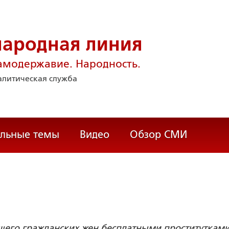
народная линия
амодержавие. Народность.
литическая служба
альные темы
Видео
Обзор СМИ
шего гражданских жен бесплатными проститутками