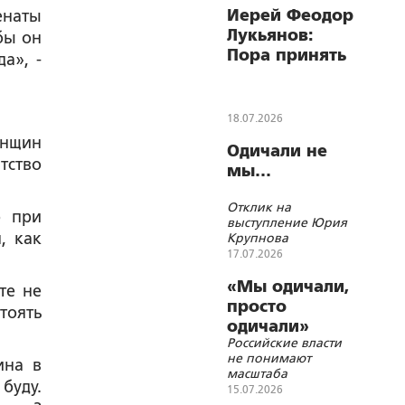
Иерей Феодор
енаты
Лукьянов:
бы он
Пора принять
а», -
федеральный
закон о
биоэтике
18.07.2026
енщин
Одичали не
тство
мы…
Отклик на
о при
выступление Юрия
, как
Крупнова
17.07.2026
«Мы одичали,
те не
просто
тоять
одичали»
Российские власти
не понимают
ина в
масштаба
буду.
демографической
15.07.2026
катастрофы