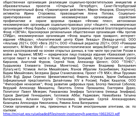
общественная организация реализации социально-просветительских инициатив и
образовательных проектов «Открытый Петербург»; Санкт-Петербургский
благотворительный фонд «Гуманитарное действие»; Мирон Федоров; (Oxxxymiron);
активистка Ирина Сторожева; правозащитник Алена Попова; Социально-
ориентированная автономная некоммерческая организация содействия
профилактике и охране здоровья граждан «Феникс плюс»; автономная
некоммерческая организация социально-правовых услуг «Акцент»; некоммерческая
организация «Фонд борьбы с коррупцией»; программно-целевой Благотворительный
Фонд «СВЕЧА»; Красноярская региональная общественная организация «Мы против
СПИДа»; некоммерческая организация «Фонд защиты прав граждан»; интернет-
издание «Медуза»; «Аналитический центр Юрия Левады» (Левада-центр); ООО
«Альтаир 2021»; ООО «Вега 2021»; ООО «Главный редактор 2021»; ООО «Ромашки
монолит»; M.News World — общественно-политическое медиа;Bellingcat — авторы
многих расследований на основе открытых данных, в том числе про участие России в
войне на Украине; МЕМО — юридическое лицо главреда издания «Кавказский узел»,
которое пишет в том числе о Чечне; Артемий Троицкий; Артур Смолянинов; Сергей
Кирсанов; Анатолий Фурсов; Сергей Ухов; Александр Шелест; ООО "ТЕНЕС";
Гырдымова Елизавета (певица Монеточка); Осечкин Владимир Валерьевич
(Гулагу.нет); Устимов Антон Михайлович; Яганов Ибрагим Хасанбиевич; Харченко
Вадим Михайлович; Беседина Дарья Станиславовна; Проект «T9 NSK»; Илья Прусикин
(Little Big); Дарья Серенко (фемактивистка); Фидель Агумава; Эрдни Омбадыков
(официальный представитель Далай-ламы XIV в России); Рафис Кашапов; ООО
"Философия ненасилия"; Фонд развития цифровых прав; Блогер Николай Соболев;
Ведущий Александр Макашенц; Писатель Елена Прокашева; Екатерина Дудко;
Политолог Павел Мезерин; Рамазанова Земфира Талгатовна (певица Земфира);
Гудков Дмитрий Геннадьевич; Галлямов Аббас Радикович; Намазбаева Татьяна
Валерьевна; Асланян Сергей Степанович; Шпилькин Сергей Александрович;
Казанцева Александра Николаевна; Ривина Анна Валерьевна
Списки организаций и лиц, признанных в России иностранными агентами, см. по
ссылкам:
https://minjust.gov.ru/uploaded/files/reestr-inostrannyih-agentov-10022023.pdf