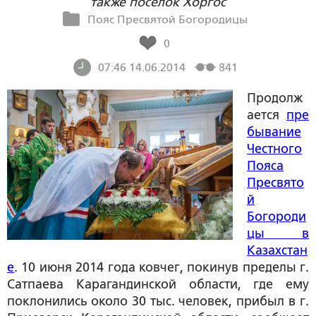
также поселок Хоргос
Пояс Пресвятой Богородицы
0
07:46 14.06.2014
841
Продолж
ается
пре
бывание
Честного
Пояса
Пресвято
й
Богороди
цы в
Казахстан
е
. 10 июня 2014 года ковчег, покинув пределы г.
Сатпаева Карагандинской области, где ему
поклонились около 30 тыс. человек, прибыл в г.