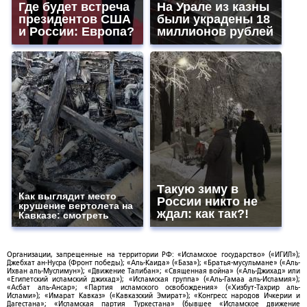
Где будет встреча
На Урале из казны
президентов США
были украдены 18
и России: Европа?
миллионов рублей
Такую зиму в
Как выглядит место
России никто не
крушение вертолета на
ждал: как так?!
Кавказе: смотреть
Организации, запрещенные на территории РФ: «Исламское государство» («ИГИЛ»);
Джебхат ан-Нусра (Фронт победы); «Аль-Каида» («База»); «Братья-мусульмане» («Аль-
Ихван аль-Муслимун»); «Движение Талибан»; «Священная война» («Аль-Джихад» или
«Египетский исламский джихад»); «Исламская группа» («Аль-Гамаа аль-Исламия»);
«Асбат аль-Ансар»; «Партия исламского освобождения» («Хизбут-Тахрир аль-
Ислами»); «Имарат Кавказ» («Кавказский Эмират»); «Конгресс народов Ичкерии и
Дагестана»; «Исламская партия Туркестана» (бывшее «Исламское движение