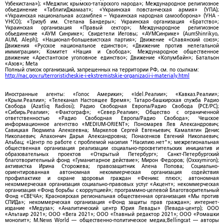
Узбекистана»); «Меджлис крымско-татарского народа»; Международное религиозное
объединение «ТаблигиДжамаат»; «Украинская повстанческая армия» (УПА);
«Украинская национальная ассамблея – Украинская народная самооборона» (УНА -
УНСО); «Тризуб им. Степана Бандеры»; Украинская организация «Братство»;
Украинская организация «Правый сектор»; Международное религиозное
объединение «АУМ Синрике»; Свидетели Иеговы; «АУМСинрике» (AumShinrikyo,
AUM, Aleph); «Национал-большевистская партия»; Движение «Славянский союз»;
Движения «Русское национальное единство»; «Движение против нелегальной
иммиграции»; Комитет «Нация и Свобода»; Международное общественное
движение «Арестантское уголовное единство»; Движение «Колумбайн»; Батальон
«Азов»; Meta
Полный список организаций, запрещенных на территории РФ, см. по ссылкам:
http://nac.gov.ru/terroristicheskie-i-ekstremistskie-organizacii-i-materialy.html
Иностранные агенты: «Голос Америки»; «Idel.Реалии»; «Кавказ.Реалии»;
«Крым.Реалии»; «Телеканал Настоящее Время»; Татаро-башкирская служба Радио
Свобода (Azatliq Radiosi); Радио Свободная Европа/Радио Свобода (PCE/PC);
«Сибирь.Реалии»; «Фактограф»; «Север.Реалии»; Общество с ограниченной
ответственностью «Радио Свободная Европа/Радио Свобода»; Чешское
информационное агентство «MEDIUM-ORIENT»; Пономарев Лев Александрович;
Савицкая Людмила Алексеевна; Маркелов Сергей Евгеньевич; Камалягин Денис
Николаевич; Апахончич Дарья Александровна; Понасенков Евгений Николаевич;
Альбац; «Центр по работе с проблемой насилия "Насилию.нет"»; межрегиональная
общественная организация реализации социально-просветительских инициатив и
образовательных проектов «Открытый Петербург»; Санкт-Петербургский
благотворительный фонд «Гуманитарное действие»; Мирон Федоров; (Oxxxymiron);
активистка Ирина Сторожева; правозащитник Алена Попова; Социально-
ориентированная автономная некоммерческая организация содействия
профилактике и охране здоровья граждан «Феникс плюс»; автономная
некоммерческая организация социально-правовых услуг «Акцент»; некоммерческая
организация «Фонд борьбы с коррупцией»; программно-целевой Благотворительный
Фонд «СВЕЧА»; Красноярская региональная общественная организация «Мы против
СПИДа»; некоммерческая организация «Фонд защиты прав граждан»; интернет-
издание «Медуза»; «Аналитический центр Юрия Левады» (Левада-центр); ООО
«Альтаир 2021»; ООО «Вега 2021»; ООО «Главный редактор 2021»; ООО «Ромашки
монолит»; M.News World — общественно-политическое медиа;Bellingcat — авторы