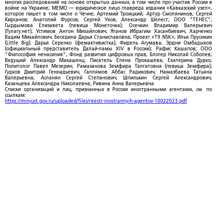
многих расследований на основе открытых данных, в том числе про участие России в
войне на Украине; МЕМО — юридическое лицо главреда издания «Кавказский узел»,
которое пишет в том числе о Чечне; Артемий Троицкий; Артур Смолянинов; Сергей
Кирсанов; Анатолий Фурсов; Сергей Ухов; Александр Шелест; ООО "ТЕНЕС";
Гырдымова Елизавета (певица Монеточка); Осечкин Владимир Валерьевич
(Гулагу.нет); Устимов Антон Михайлович; Яганов Ибрагим Хасанбиевич; Харченко
Вадим Михайлович; Беседина Дарья Станиславовна; Проект «T9 NSK»; Илья Прусикин
(Little Big); Дарья Серенко (фемактивистка); Фидель Агумава; Эрдни Омбадыков
(официальный представитель Далай-ламы XIV в России); Рафис Кашапов; ООО
"Философия ненасилия"; Фонд развития цифровых прав; Блогер Николай Соболев;
Ведущий Александр Макашенц; Писатель Елена Прокашева; Екатерина Дудко;
Политолог Павел Мезерин; Рамазанова Земфира Талгатовна (певица Земфира);
Гудков Дмитрий Геннадьевич; Галлямов Аббас Радикович; Намазбаева Татьяна
Валерьевна; Асланян Сергей Степанович; Шпилькин Сергей Александрович;
Казанцева Александра Николаевна; Ривина Анна Валерьевна
Списки организаций и лиц, признанных в России иностранными агентами, см. по
ссылкам:
https://minjust.gov.ru/uploaded/files/reestr-inostrannyih-agentov-10022023.pdf