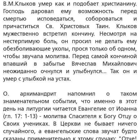
В.М.Клыков умер как и подобает христианину.
Господь даровал ему возможность перед
смертью исповедаться, собороваться и
причаститься Св. Христовых Таин. Клыков
мужественно встретил кончину. Несмотря на
нестерпимую боль, он просил не делать ему
обезболивающие уколы, прося только об одном,
чтобы звучала молитва. Перед самой кончиной
впавший в забытье Вячеслав Михайлович
неожиданно очнулся и улыбнулся... Так он и
умер с улыбкой на устах.
О. архимандрит напомнил о таком
знаменательном событии, что именно в этот
день на литургии читается Евангелие от Иоанна
(гл. 17: 1-13) - молитва Спасителя к Богу Отцу о
Своих учениках. В Церкви не бывает ничего
случайного, а евангельские слова звучат будто
сказаны применительно к этому случаю: "
Отче!