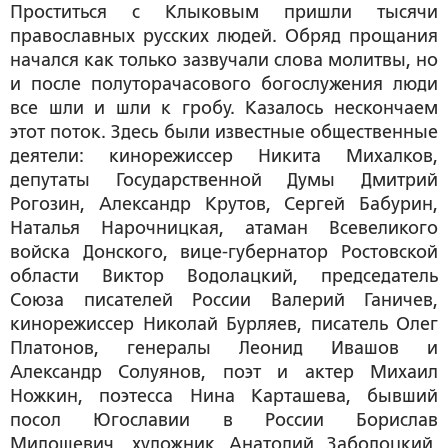
Проститься с Клыковым пришли тысячи
православных русских людей. Обряд прощания
начался как только зазвучали слова молитвы, но
и после полуторачасового богослужения люди
все шли и шли к гробу. Казалось нескончаем
этот поток. Здесь были известные общественные
деятели: кинорежиссер Никита Михалков,
депутаты Государственной Думы Дмитрий
Рогозин, Александр Крутов, Сергей Бабурин,
Наталья Нарочницкая, атаман Всевеликого
войска Донского, вице-губернатор Ростовской
области Виктор Водолацкий, председатель
Союза писателей России Валерий Ганичев,
кинорежиссер Николай Бурляев, писатель Олег
Платонов, генералы Леонид Ивашов и
Александр Солуянов, поэт и актер Михаил
Ножкин, поэтесса Нина Карташева, бывший
посол Югославии в России Борислав
Милошевич, художник Анатолий Заболоцкий,