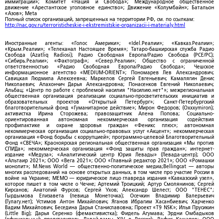
иммиграции»; Комитет «Нация и Свобода»; Международное общественное
движение «Арестантское уголовное единство»; Движение «Колумбайн»; Батальон
«Азов»; Meta
Полный список организаций, запрещенных на территории РФ, см. по ссылкам:
http://nac.gov.ru/terroristicheskie-i-ekstremistskie-organizacii-i-materialy.html
Иностранные агенты: «Голос Америки»; «Idel.Реалии»; «Кавказ.Реалии»;
«Крым.Реалии»; «Телеканал Настоящее Время»; Татаро-башкирская служба Радио
Свобода (Azatliq Radiosi); Радио Свободная Европа/Радио Свобода (PCE/PC);
«Сибирь.Реалии»; «Фактограф»; «Север.Реалии»; Общество с ограниченной
ответственностью «Радио Свободная Европа/Радио Свобода»; Чешское
информационное агентство «MEDIUM-ORIENT»; Пономарев Лев Александрович;
Савицкая Людмила Алексеевна; Маркелов Сергей Евгеньевич; Камалягин Денис
Николаевич; Апахончич Дарья Александровна; Понасенков Евгений Николаевич;
Альбац; «Центр по работе с проблемой насилия "Насилию.нет"»; межрегиональная
общественная организация реализации социально-просветительских инициатив и
образовательных проектов «Открытый Петербург»; Санкт-Петербургский
благотворительный фонд «Гуманитарное действие»; Мирон Федоров; (Oxxxymiron);
активистка Ирина Сторожева; правозащитник Алена Попова; Социально-
ориентированная автономная некоммерческая организация содействия
профилактике и охране здоровья граждан «Феникс плюс»; автономная
некоммерческая организация социально-правовых услуг «Акцент»; некоммерческая
организация «Фонд борьбы с коррупцией»; программно-целевой Благотворительный
Фонд «СВЕЧА»; Красноярская региональная общественная организация «Мы против
СПИДа»; некоммерческая организация «Фонд защиты прав граждан»; интернет-
издание «Медуза»; «Аналитический центр Юрия Левады» (Левада-центр); ООО
«Альтаир 2021»; ООО «Вега 2021»; ООО «Главный редактор 2021»; ООО «Ромашки
монолит»; M.News World — общественно-политическое медиа;Bellingcat — авторы
многих расследований на основе открытых данных, в том числе про участие России в
войне на Украине; МЕМО — юридическое лицо главреда издания «Кавказский узел»,
которое пишет в том числе о Чечне; Артемий Троицкий; Артур Смолянинов; Сергей
Кирсанов; Анатолий Фурсов; Сергей Ухов; Александр Шелест; ООО "ТЕНЕС";
Гырдымова Елизавета (певица Монеточка); Осечкин Владимир Валерьевич
(Гулагу.нет); Устимов Антон Михайлович; Яганов Ибрагим Хасанбиевич; Харченко
Вадим Михайлович; Беседина Дарья Станиславовна; Проект «T9 NSK»; Илья Прусикин
(Little Big); Дарья Серенко (фемактивистка); Фидель Агумава; Эрдни Омбадыков