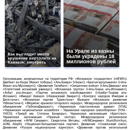
На Урале из казны
Как выглядит место
были украдены 18
крушение вертолета на
миллионов рублей
Кавказе: смотреть
Организации, запрещенные на территории РФ: «Исламское государство» («ИГИЛ»);
Джебхат ан-Нусра (Фронт победы); «Аль-Каида» («База»); «Братья-мусульмане» («Аль-
Ихван аль-Муслимун»); «Движение Талибан»; «Священная война» («Аль-Джихад» или
«Египетский исламский джихад»); «Исламская группа» («Аль-Гамаа аль-Исламия»);
«Асбат аль-Ансар»; «Партия исламского освобождения» («Хизбут-Тахрир аль-
Ислами»); «Имарат Кавказ» («Кавказский Эмират»); «Конгресс народов Ичкерии и
Дагестана»; «Исламская партия Туркестана» (бывшее «Исламское движение
Узбекистана»); «Меджлис крымско-татарского народа»; Международное религиозное
объединение «ТаблигиДжамаат»; «Украинская повстанческая армия» (УПА);
«Украинская национальная ассамблея – Украинская народная самооборона» (УНА -
УНСО); «Тризуб им. Степана Бандеры»; Украинская организация «Братство»;
Украинская организация «Правый сектор»; Международное религиозное
объединение «АУМ Синрике»; Свидетели Иеговы; «АУМСинрике» (AumShinrikyo,
AUM, Aleph); «Национал-большевистская партия»; Движение «Славянский союз»;
Движения «Русское национальное единство»; «Движение против нелегальной