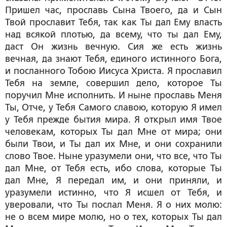
Пришел час, прославь Сына Твоего, да и Сын
Твой прославит Тебя, так как Ты дал Ему власть
над всякой плотью, да всему, что ты дал Ему,
даст Он жизнь вечную. Сия же есть жизнь
вечная, да знают Тебя, единого истинного Бога,
и посланного Тобою Иисуса Христа. Я прославил
Тебя на земле, совершил дело, которое Ты
поручил Мне исполнить. И ныне прославь Меня
Ты, Отче, у Тебя Самого славою, которую Я имел
у Тебя прежде бытия мира. Я открыл имя Твое
человекам, которых Ты дал Мне от мира; они
были Твои, и Ты дал их Мне, и они сохранили
слово Твое. Ныне уразумели они, что все, что Ты
дал Мне, от Тебя есть, ибо слова, которые Ты
дал Мне, Я передал им, и они приняли, и
уразумели истинно, что Я исшел от Тебя, и
уверовали, что Ты послал Меня. Я о них молю:
не о всем мире молю, но о тех, которых Ты дал