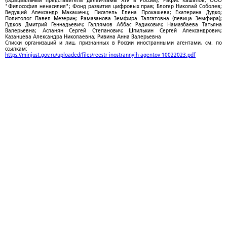
(официальный представитель Далай-ламы XIV в России); Рафис Кашапов; ООО
"Философия ненасилия"; Фонд развития цифровых прав; Блогер Николай Соболев;
Ведущий Александр Макашенц; Писатель Елена Прокашева; Екатерина Дудко;
Политолог Павел Мезерин; Рамазанова Земфира Талгатовна (певица Земфира);
Гудков Дмитрий Геннадьевич; Галлямов Аббас Радикович; Намазбаева Татьяна
Валерьевна; Асланян Сергей Степанович; Шпилькин Сергей Александрович;
Казанцева Александра Николаевна; Ривина Анна Валерьевна
Списки организаций и лиц, признанных в России иностранными агентами, см. по
ссылкам:
https://minjust.gov.ru/uploaded/files/reestr-inostrannyih-agentov-10022023.pdf